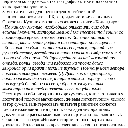
партизанского руководства по профилактике и наказанию
этих правонарушений.
Заместитель заведующего отделом публикаций
Национального архива РБ, кандидат исторических наук
Святослав Кулинок также высказался о книге «Командир»:
«
По нашему мнению, необходимо отметить еще один
важный момент. История Великой Отечественной войны до
настоящего времени «обезличена». Конечно, написаны
статьи, книги, монографии и диссертации, посвященные
“большим” людям – маршалам и генералам, партийным
руководителям, легендарным партизанским комбригам и т.д.
А вот судьба и роль “бойцов среднего звена” – командира
отряда, роты, взвода или рядового на уровне даже
микроистории практически не изучена. Поэтому идея автора
показать историю человека (Д. Денисенко) через призму
партизанского движения, а партизанскую борьбу – через
призму судьбы одного из ее храбрых и заслуженных
командиров нам представляется весьма удачным
».
Несмотря на обилие архивных документов, книга отличается
доступной подачей материалов, живым литературным языком,
автор сумела заинтересовать читателя развитием сюжетов,
где-то неожиданной интригой, совпадением архивных
документов с рассказами бывшего партизана-подрывника Л.
Скворцова – очерк «Новые истории старого партизана»,
уроженца Вологодского края, связавшего свою послевоенную