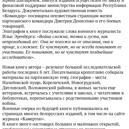
Ирина Шатырёнок. Выпуск издания осуществлен по заказу и
финасовой поддержке министерства информации Республики
Беларусь. Документально-художественная повесть
«Командир» посвящена неизвестным страницам жизни
партизанского командира Дмитрия Денисенко и его боевых
товарищей.
Эпиграфом к книге послужили слова военного журналиста
Ильи Эренбурга: «
Война сложна, темна и густа, как
непроходимый лес. Она не похожа на ее описания, она и
проще, и сложнее. Ее чувствуют, но не всегда понимают ее
участники. Ее понимают, но не чувствуют позднейшие
исследователи
».
Новая книга автора – результат большой исследовательской
работы последних 6 лет. Писательница кропотливо собирала
материалы на партизанскую тему, география – места
Налибокской пущи, Кореличский, Новогрудский,
Дятловский, Воложинский районы, в живых застала еще
ветеранов, встречалась с учителями в школах, с читателями в
библиотеках, переписывалась с родственниками участников
войны.
Военные очерки из будущей книги публиковались на
страницах многих белорусских изданий, в том числе на сайте
журнала «Камертон».
В книге много настоящих больших и маленьких открытий,