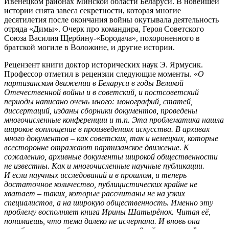
Ивенецком районах Минской области Беларуси. В новейшей
истории снята завеса секретности, которая многие
десятилетия после окончания войны окутывала деятельность
отряда «Димы». Очерк про командира, Героя Советского
Союза Василия Щербину-«Бородача», похороненного в
братской могиле в Воложине, и другие истории.
Рецензент книги доктор исторических наук Э. Ярмусик.
Профессор отметил в рецензии следующие моменты. «
О
партизанском движении в Беларуси в годы Великой
Отечественной войны и в советский, и постсоветский
периоды написано очень много: монографий, статей,
диссертаций, изданы сборники документов, проведены
многочисленные конференции и т.п. Эта проблематика нашла
широкое воплощение в произведениях искусства. В архивах
много документов – как советских, так и немецких, которые
всесторонне отражают партизанское движение. К
сожалению, архивные документы широкой общественности
не известны. Как и многочисленные научные публикации.
И если научных исследований и в прошлом, и теперь
достаточное количество, публицистических крайне не
хватает – таких, которые рассчитаны не на узких
специалистов, а на широкую общественность. Именно эту
проблему восполняет книга Ирины Шатырёнок. Читая её,
понимаешь, что тема далеко не исчерпана. И вновь она