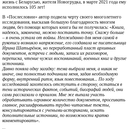
жизнь с Беларусью, жителя Новогрудка, в марте 2021 года ему
исполнилось 105 лет!
В «Послесловии» автор подвела черту своего многолетнего
исследования, высказав большую благодарность многим
людям, без помощи которых книга бы не получилась: «
Книга,
надеюсь, закончена, можно поставить точку. Скажу больше
– я очень устала от войны. Неожиданно для меня самой в
рукописи возникло напряжение, его создавала не писательница
Ирина Шатырёнок, но переработанный пласт архивных
документов, встречи с людьми, записи их разговоров,
переписка, чтение чужих воспоминаний, военных книг и другие
источники.
Давно поняла одну загадку: тема выбрала меня, а никак не
иначе, она полностью подчинила меня, задав необходимую
форму, внутренний ритм, язык повествования... По ходу
исследований захотелось отступить в сторону, остаться в
тени исторических фактов, событий, биографий людей, они
сами рассказали о прошлом. Мне же выпала участь
обрабатывать огромное количество документов, просеивать
главное, расшифровывать трудно читаемые тексты,
консультироваться с учеными-историками, искать
дополнительные источники, по возможности кратко
комментировать
».