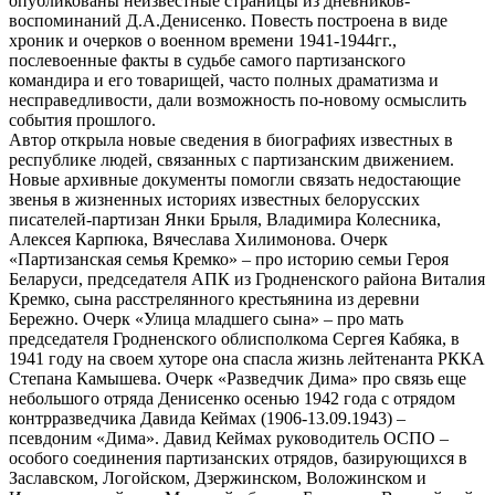
опубликованы неизвестные страницы из дневников-
воспоминаний Д.А.Денисенко. Повесть построена в виде
хроник и очерков о военном времени 1941-1944гг.,
послевоенные факты в судьбе самого партизанского
командира и его товарищей, часто полных драматизма и
несправедливости, дали возможность по-новому осмыслить
события прошлого.
Автор открыла новые сведения в биографиях известных в
республике людей, связанных с партизанским движением.
Новые архивные документы помогли связать недостающие
звенья в жизненных историях известных белорусских
писателей-партизан Янки Брыля, Владимира Колесника,
Алексея Карпюка, Вячеслава Хилимонова. Очерк
«Партизанская семья Кремко» – про историю семьи Героя
Беларуси, председателя АПК из Гродненского района Виталия
Кремко, сына расстрелянного крестьянина из деревни
Бережно. Очерк «Улица младшего сына» – про мать
председателя Гродненского облисполкома Сергея Кабяка, в
1941 году на своем хуторе она спасла жизнь лейтенанта РККА
Степана Камышева. Очерк «Разведчик Дима» про связь еще
небольшого отряда Денисенко осенью 1942 года с отрядом
контрразведчика Давида Кеймах (1906-13.09.1943) –
псевдоним «Дима». Давид Кеймах руководитель ОСПО –
особого соединения партизанских отрядов, базирующихся в
Заславском, Логойском, Дзержинском, Воложинском и