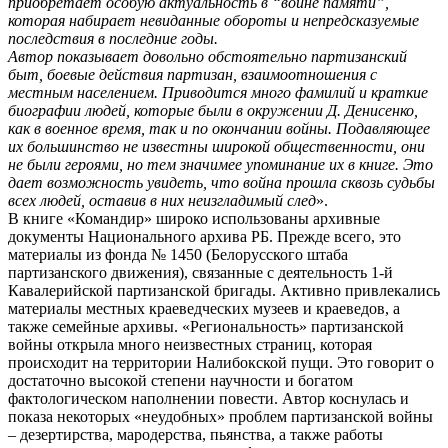
приобретает особую актуальность в “войне памяти”,
которая набирает невиданные обороты и непредсказуемые
последствия в последние годы.
Автор показывает довольно обстоятельно партизанский
быт, боевые действия партизан, взаимоотношения с
местным населением. Приводится много фамилий и краткие
биографии людей, которые были в окружении Д. Денисенко,
как в военное время, так и по окончании войны. Подавляющее
их большинство не известны широкой общественности, они
не были героями, но тем значимее упоминание их в книге. Это
дает возможность увидеть, что война прошла сквозь судьбы
всех людей, оставив в них неизгладимый след
».
В книге «Командир» широко использованы архивные
документы Национального архива РБ. Прежде всего, это
материалы из фонда № 1450 (Белорусского штаба
партизанского движения), связанные с деятельность 1-й
Кавалерийской партизанской бригады. Активно привлекались
материалы местных краеведческих музеев и краеведов, а
также семейные архивы. «Региональность» партизанской
войны открыла много неизвестных страниц, которая
происходит на территории Налибокской пущи. Это говорит о
достаточно высокой степени научности и богатом
фактологическом наполнении повести. Автор коснулась и
показа некоторых «неудобных» проблем партизанской войны
– дезертирства, мародерства, пьянства, а также работы