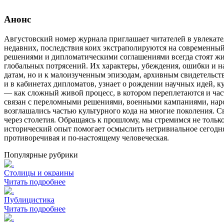
Анонс
Августовский номер журнала приглашает читателей в увлекат
недавних, последствия коих экстраполируются на современны
решениями и дипломатическими соглашениями всегда стоят ж
глобальных потрясений. Их характеры, убеждения, ошибки и 
датам, но и к малоизученным эпизодам, архивным свидетельст
и в кабинетах дипломатов, узнает о рождении научных идей, 
— как сложный живой процесс, в котором переплетаются и час
связан с переломными решениями, военными кампаниями, наро
возглашались частью культурного кода на многие поколения. С
через столетия. Обращаясь к прошлому, мы стремимся не тольк
исторический опыт помогает осмыслить нетривиальное сегодня
противоречивая и по-настоящему человеческая.
Популярные рубрики
Столицы и окраины
Читать
подробнее
Публицистика
Читать
подробнее