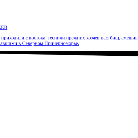
ЕЕВ
приходили с востока, теснили прежних хозяев пастбищ, смешив
овавшими в Северном Причерноморье.