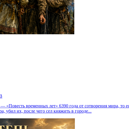
В
 «Повесть временных лет» 6390 года от сотворения мира, то е
, убил их, после чего сел княжить в городе...