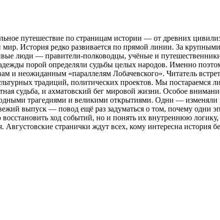
ельное путешествие по страницам истории — от древних цивили
й мир. История редко развивается по прямой линии. За крупны
ивые люди — правители-полководцы, учёные и путешественники
надежды порой определяли судьбы целых народов. Именно поэто
вам и неожиданным «параллелям Лобачевского». Читатель встре
культурных традиций, политических проектов. Мы постараемся л
тная судьба, и ахматовский бег мировой жизни. Особое внимани
дными трагедиями и великими открытиями. Одни — изменяли гр
вежий выпуск — повод ещё раз задуматься о том, почему одни э
о восстановить ход событий, но и понять их внутреннюю логику,
. Августовские странички ждут всех, кому интересна история 