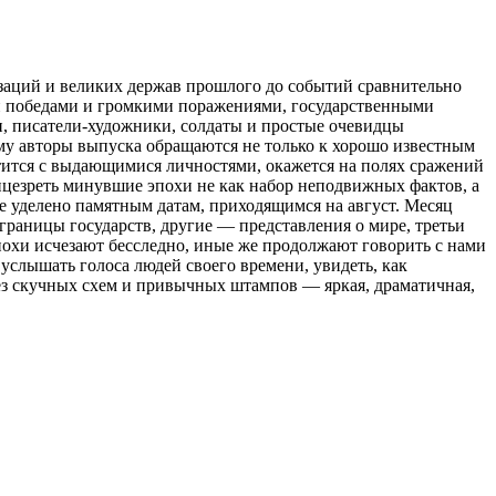
заций и великих держав прошлого до событий сравнительно
ми победами и громкими поражениями, государственными
, писатели-художники, солдаты и простые очевидцы
му авторы выпуска обращаются не только к хорошо известным
тится с выдающимися личностями, окажется на полях сражений
ицезреть минувшие эпохи не как набор неподвижных фактов, а
е уделено памятным датам, приходящимся на август. Месяц
аницы государств, другие — представления о мире, третьи
похи исчезают бесследно, иные же продолжают говорить с нами
 услышать голоса людей своего времени, увидеть, как
без скучных схем и привычных штампов — яркая, драматичная,