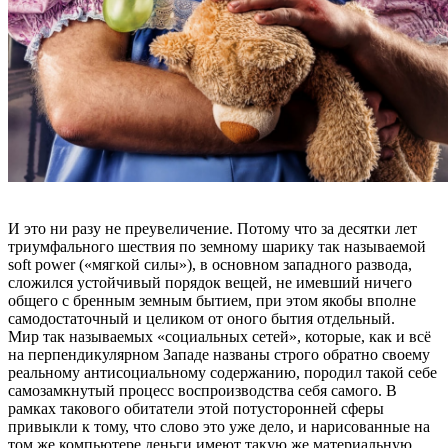
И это ни разу не преувеличение. Потому что за десятки лет
триумфального шествия по земному шарику так называемой
soft power («мягкой силы»), в основном западного развода,
сложился устойчивый порядок вещей, не имевший ничего
общего с бренным земным бытием, при этом якобы вполне
самодостаточный и целиком от оного бытия отдельный.
Мир так называемых «социальных сетей», которые, как и всё
на перпендикулярном Западе названы строго обратно своему
реальному антисоциальному содержанию, породил такой себе
самозамкнутый процесс воспроизводства себя самого. В
рамках такового обитатели этой потусторонней сферы
привыкли к тому, что слово это уже дело, и нарисованные на
том же компьютере деньги имеют такую же материальную