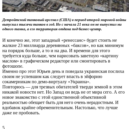
Детройтский танковый арсенал (США) в период второй мировой войны
выпускал тысячи танков в год. Но с начала 21 века он не выпустил ни
одного танка, а его территория отдана под бизнес-центр.
И конечно же, этот западный «ренессанс» будет стоить не
жалкие 23 миллиарда деревянных «баксов», но как минимум
на порядок больше, а то и на два. И времени для этого
требуется куда больше, чем нарисовать заветную «картину
маслом» в графическом редакторе или смонтировать в
фотошопе.
Именно про этот Юрьев день и поведала украинская послиха
своим не успевшим как следует впасть в эйфорию
сокамерникам по демо-виртуалу «Украина».
Повторюсь — для трезвых обитателей тверди земной в этом
никакой новости нет. Но Запад он ведь не от мира сего. А его
новое знакомство с этой единственной объективной
реальностью обещает быть для него очень нерадостным. И
вдобавок крайне обременительным. Настолько, что лучше
даже не пробовать.
5