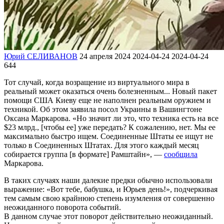
Юрий СЕЛИВАНОВ
24 апреля 2024
2024-04-24
2024-04-24
644
Тот случай, когда возращение из виртуального мира в
реальный может оказаться очень болезненным... Новый пакет
помощи США Киеву еще не наполнен реальным оружием и
техникой. Об этом заявила посол Украины в Вашингтоне
Оксана Маркарова. «Но значит ли это, что техника есть на все
$23 млрд., [чтобы ее] уже передать? К сожалению, нет. Мы ее
максимально быстро ищем. Соединенные Штаты ее ищут не
только в Соединенных Штатах. Для этого каждый месяц
собирается группа [в формате] Рамштайн», —
сообщила
Маркарова.
В таких случаях наши далекие предки обычно использовали
выражение: «Вот тебе, бабушка, и Юрьев день!», подчеркивая
тем самым свою крайнюю степень изумления от совершенно
неожиданного поворота событий.
В данном случае этот поворот действительно неожиданный.