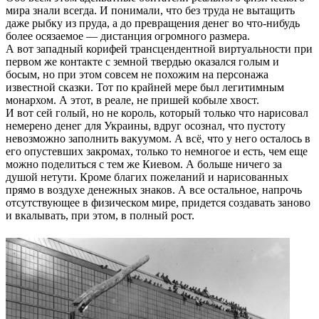
мира знали всегда. И понимали, что без труда не вытащить
даже рыбку из пруда, а до превращения денег во что-нибудь
более осязаемое — дистанция огромного размера.
А вот западный корифей трансцендентной виртуальности при
первом же контакте с земной твердью оказался голым и
босым, но при этом совсем не похожим на персонажа
известной сказки. Тот по крайней мере был легитимным
монархом. А этот, в реале, не пришей кобыле хвост.
И вот сей голый, но не король, который только что нарисовал
немерено денег для Украины, вдруг осознал, что пустоту
невозможно заполнить вакуумом. А всё, что у него осталось в
его опустевших закромах, только то немногое и есть, чем еще
можно поделиться с тем же Киевом. А больше ничего за
душой нетути. Кроме благих пожеланий и нарисованных
прямо в воздухе денежных знаков. А все остальное, напрочь
отсутствующее в физическом мире, придется создавать заново
и вкалывать, при этом, в полный рост.