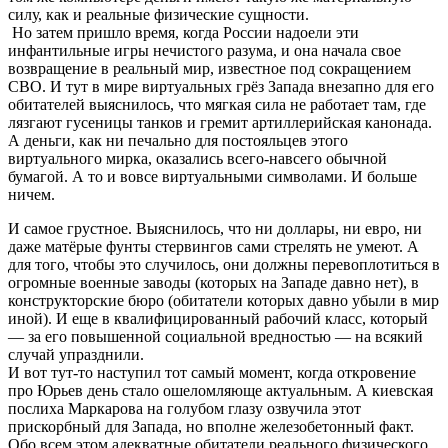
силу, как и реальные физические сущности.
Но затем пришло время, когда России надоели эти
инфантильные игры нечистого разума, и она начала свое
возвращение в реальный мир, известное под сокращением
СВО. И тут в мире виртуальных грёз Запада внезапно для его
обитателей выяснилось, что мягкая сила не работает там, где
лязгают гусеницы танков и гремит артиллерийская канонада.
А деньги, как ни печально для постояльцев этого
виртуального мирка, оказались всего-навсего обычной
бумагой. А то и вовсе виртуальными символами. И больше
ничем.
И самое грустное. Выяснилось, что ни доллары, ни евро, ни
даже матёрые фунты стервингов сами стрелять не умеют. А
для того, чтобы это случилось, они должны перевоплотиться в
огромные военные заводы (которых на Западе давно нет), в
конструкторские бюро (обитатели которых давно убыли в мир
иной). И еще в квалифицированный рабочий класс, который
— за его повышенной социальной вредностью — на всякий
случай упразднили.
И вот тут-то наступил тот самый момент, когда откровение
про Юрьев день стало ошеломляюще актуальным. А киевская
послиха Маркарова на голубом глазу озвучила этот
прискорбный для Запада, но вполне железобетонный факт.
Обо всем этом адекватные обитатели реального физического