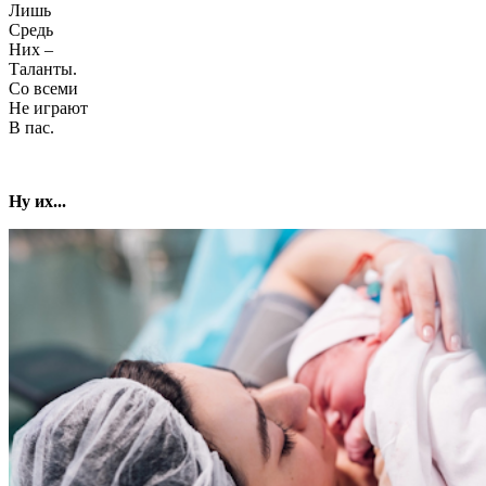
Лишь
Средь
Них –
Таланты.
Со всеми
Не играют
В пас.
Ну их...