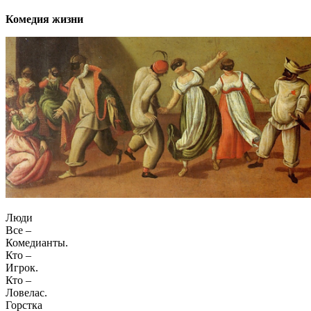
Комедия жизни
Люди
Все –
Комедианты.
Кто –
Игрок.
Кто –
Ловелас.
Горстка