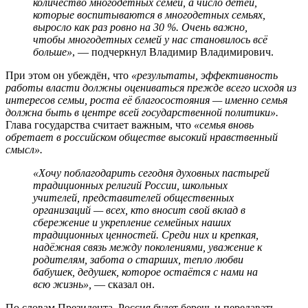
количество многодетных семей, а число детей,
которые воспитываются в многодетных семьях,
выросло как раз ровно на 30 %. Очень важно,
чтобы многодетных семей у нас становилось всё
больше»
, — подчеркнул Владимир Владимирович.
При этом он убеждён, что
«результаты, эффективность
работы власти должны оцениваться прежде всего исходя из
интересов семьи, роста её благосостояния — именно семья
должна быть в центре всей государственной политики».
Глава государства считает важным, что
«семья вновь
обретает в российском обществе высокий нравственный
смысл».
«Хочу поблагодарить сегодня духовных пастырей
традиционных религий России, школьных
учителей, представителей общественных
организаций — всех, кто вносит свой вклад в
сбережение и укрепление семейных наших
традиционных ценностей. Среди них и крепкая,
надёжная связь между поколениями, уважение к
родителям, забота о старших, тепло любви
бабушек, дедушек, которое остаётся с нами на
всю жизнь»,
— сказал он.
По словам Президента, Россия будет беречь и передавать