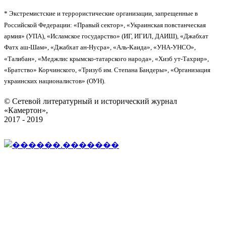
* Экстремистские и террористические организации, запрещенные в
Российской Федерации: «Правый сектор», «Украинская повстанческая
армия» (УПА), «Исламское государство» (ИГ, ИГИЛ, ДАИШ), «Джабхат
Фатх аш-Шам», «Джабхат ан-Нусра», «Аль-Каида», «УНА-УНСО»,
«Талибан», «Меджлис крымско-татарского народа», «Хизб ут-Тахрир»,
«Братство» Корчинского, «Тризуб им. Степана Бандеры», «Организация
украинских националистов» (ОУН).
© Сетевой литературный и исторический журнал
«Камертон»,
2017 - 2019