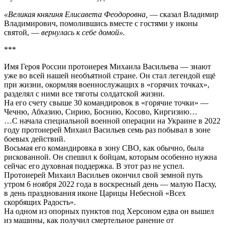
«Великая княгиня Елисавета Феодоровна,
— сказал Владимир
Владимирович, помолившись вместе с гостями у иконы
святой, —
вернулась к себе домой».
***
Имя Героя России протоиерея Михаила Васильева — знают
уже во всей нашей необъятной стране. Он стал легендой ещё
при жизни, окормляя военнослужащих в «горячих точках»,
разделял с ними все тяготы солдатской жизни.
На его счету свыше 30 командировок в «горячие точки» —
Чечню, Абхазию, Сирию, Боснию, Косово, Киргизию…
…С начала специальной военной операции на Украине в 2022
году протоиерей Михаил Васильев семь раз побывал в зоне
боевых действий.
Восьмая его командировка в зону СВО, как обычно, была
рискованной. Он спешил к бойцам, которым особенно нужна
сейчас его духовная поддержка. В этот раз не успел.
Протоиерей Михаил Васильев окончил свой земной путь
утром 6 ноября 2022 года в воскресный день — малую Пасху,
в день празднования иконе Царицы Небесной «Всех
скорбящих Радость».
На одном из опорных пунктов под Херсоном едва он вышел
из машины, как получил смертельное ранение от