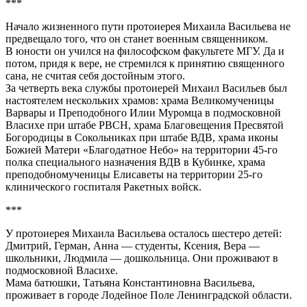
***
Начало жизненного пути протоиерея Михаила Васильева не
предвещало того, что он станет военным священником.
В юности он учился на философском факультете МГУ. Да и
потом, придя к вере, не стремился к принятию священного
сана, не считая себя достойным этого.
За четверть века службы протоиерей Михаил Васильев был
настоятелем нескольких храмов: храма Великомученицы
Варвары и Преподобного Илии Муромца в подмосковной
Власихе при штабе РВСН, храма Благовещения Пресвятой
Богородицы в Сокольниках при штабе ВДВ, храма иконы
Божией Матери «Благодатное Небо» на территории 45-го
полка специального назначения ВДВ в Кубинке, храма
преподобномученицы Елисаветы на территории 25-го
клинического госпиталя Ракетных войск.
***
У протоиерея Михаила Васильева осталось шестеро детей:
Дмитрий, Герман, Анна — студенты, Ксения, Вера —
школьники, Людмила — дошкольница. Они проживают в
подмосковной Власихе.
Мама батюшки, Татьяна Константиновна Васильева,
проживает в городе Лодейное Поле Ленинградской области.