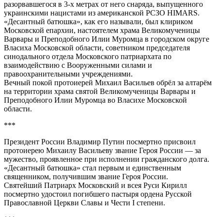
разорвавшегося в 3-х метрах от него снаряда, выпущенного
украинскими нацистами из американской РСЗО HIMARS.
«Десантный батюшка», как его называли, был клириком
Московской епархии, настоятелем храма Великомученицы
Варвары и Преподобного Илии Муромца в городском округе
Власиха Московской области, советником председателя
синодального отдела Московского патриархата по
взаимодействию с Вооруженными силами и
правоохранительными учреждениями.
Вечный покой протоиерей Михаил Васильев обрёл за алтарём
на территории храма святой Великомученицы Варвары и
Преподобного Илии Муромца во Власихе Московской
области.
***
Президент России Владимир Путин посмертно присвоил
протоиерею Михаилу Васильеву звание Героя России — за
мужество, проявленное при исполнении гражданского долга.
«Десантный батюшка» стал первым и единственным
священником, получившим звание Героя России.
Святейший Патриарх Московский и всея Руси Кирилл
посмертно удостоил погибшего пастыря ордена Русской
Православной Церкви Славы и Чести I степени.