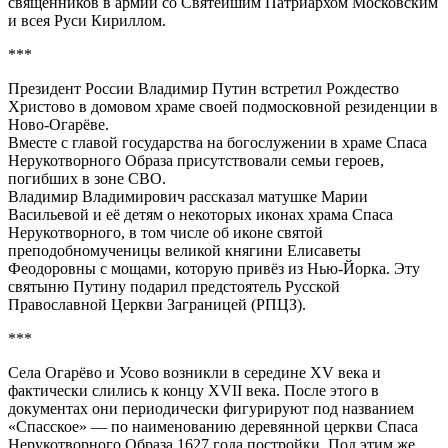
священников в армии со Святейшим Патриархом Московским
и всея Руси Кириллом.
***
Президент России Владимир Путин встретил Рождество
Христово в домовом храме своей подмосковной резиденции в
Ново-Огарёве.
Вместе с главой государства на богослужении в храме Спаса
Нерукотворного Образа присутствовали семьи героев,
погибших в зоне СВО.
Владимир Владимирович рассказал матушке Марии
Васильевой и её детям о некоторых иконах храма Спаса
Нерукотворного, в том числе об иконе святой
преподобномученицы великой княгини Елисаветы
Феодоровны с мощами, которую привёз из Нью-Йорка. Эту
святыню Путину подарил предстоятель Русской
Православной Церкви Заграницей (РПЦЗ).
***
Села Огарёво и Усово возникли в середине XV века и
фактически слились к концу XVII века. После этого в
документах они периодически фигурируют под названием
«Спасское» — по наименованию деревянной церкви Спаса
Нерукотворного Образа 1627 года постройки. Под этим же