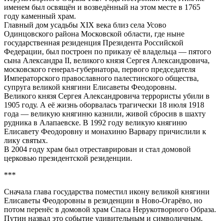
именем был освящён и возведённый на этом месте в 1765
году каменный храм.
Главный дом усадьбы XIX века близ села Усово
Одинцовского района Московской области, где ныне
государственная резиденция Президента Российской
Федерации, был построен по приказу её владельца — пятого
сына Александра II, великого князя Сергея Александровича,
московского генерал-губернатора, первого председателя
Императорского православного палестинского общества,
супруга великой княгини Елисаветы Феодоровны.
Великого князя Сергея Александровича террористы убили в
1905 году. А её жизнь оборвалась трагически 18 июля 1918
года — великую княгиню казнили, живой сбросив в шахту
рудника в Алапаевске. В 1992 году великую княгиню
Елисавету Феодоровну и монахиню Варвару причислили к
лику святых.
В 2004 году храм был отреставрирован и стал домовой
церковью президентской резиденции.
***
Сначала глава государства поместил икону великой княгини
Елисаветы Феодоровны в резиденции в Ново-Огарёво, но
потом перенёс в домовой храм Спаса Нерукотворного Образа.
Путин назвал это событие удивительным и символичным.