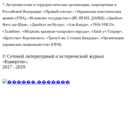
* Экстремистские и террористические организации, запрещенные в
Российской Федерации: «Правый сектор», «Украинская повстанческая
армия» (УПА), «Исламское государство» (ИГ, ИГИЛ, ДАИШ), «Джабхат
Фатх аш-Шам», «Джабхат ан-Нусра», «Аль-Каида», «УНА-УНСО»,
«Талибан», «Меджлис крымско-татарского народа», «Хизб ут-Тахрир»,
«Братство» Корчинского, «Тризуб им. Степана Бандеры», «Организация
украинских националистов» (ОУН).
© Сетевой литературный и исторический журнал
«Камертон»,
2017 - 2019