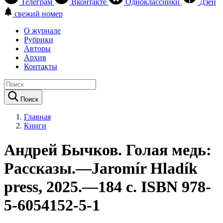
Телеграм
Вконтакте
Одноклассники
Дзен
свежий номер
О журнале
Рубрики
Авторы
Архив
Контакты
Поиск
Главная
Книги
Андрей Бычков. Голая медь:
Рассказы.—Jaromír Hladík
press, 2025.—184 с. ISBN 978-
5-6054152-5-1