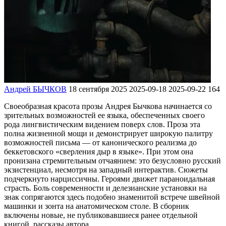
Андрей БЫЧКОВ
18 сентября 2025
2025-09-18
2025-09-22
164
Своеобразная красота прозы Андрея Бычкова начинается со
зрительных возможностей ее языка, обеспеченных своего
рода лингвистическим видением поверх слов. Проза эта
полна жизненной мощи и демонстрирует широкую палитру
возможностей письма — от канонического реализма до
беккетовского «сверления дыр в языке». При этом она
пронизана стремительным отчаянием: это безусловно русский
экзистенциал, несмотря на западный интерактив. Сюжеты
подчеркнуто нарциссичны. Героями движет параноидальная
страсть. Боль современности и делезианские установки на
знак сопрягаются здесь подобно знаменитой встрече швейной
машинки и зонта на анатомическом столе. В сборник
включены новые, не публиковавшиеся ранее отдельной
книгой, рассказы автора.