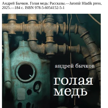
Андрей Бычков. Голая медь: Рассказы.—Jaromír Hladík press,
2025.—184 с. ISBN 978-5-6054152-5-1