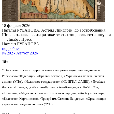
18 февраля 2026
Наталья РУБАНОВА. Астрид Линдгрен, до востребования.
Шиворот-навыворот-критика: эссецензии, вольности, штучки.
— Лимбус Пресс
Наталья РУБАНОВА
подробнее
№ 202 - Август 2026
18+
* Экстремистские и террористические организации, запрещенные в
Российской Федерации: «Правый сектор», «Украинская повстанческая
армия» (УПА), «Исламское государство» (ИГ, ИГИЛ, ДАИШ), «Джабхат
Фатх аш-Шам», «Джабхат ан-Нусра», «Аль-Каида», «УНА-УНСО»,
«Талибан», «Меджлис крымско-татарского народа», «Хизб ут-Тахрир»,
«Братство» Корчинского, «Тризуб им. Степана Бандеры», «Организация
украинских националистов» (ОУН).