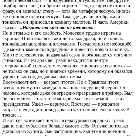
политическая сила — в нарушении ритуала. Там, где другие
подбирали слова, он бросал кирпич. Там, где другие строили
фразу, он возводил стену — хотя бы метафорическую, иногда
же и вполне политическую. Там, где другие изображали
тонкость, он приносил в комнату молоток. И часть Америки
сказала:
«Наконец-то кто-то не шепчет».
Но в этом же и его слабость. Молотком трудно играть на
скрипке. Политика всё-таки не только драка, но и тонкая,
тончайшая настройка инструмента. Государство не небоскрёб,
где можно заменить подрядчика и повесить новую табличку.
Мир не телешоу, где неудачный сезон перекрывается могучим
финалом. И чем дольше Трамп находится в центре
американской сцены, тем очевиднее становится: его эпоха —
не только он сам, но и диагноз времени, которому он оказался
удивительно подходящим симптомом.
Восемьдесят лет — возраст итогов. Но с Трампом итоги
всегда почему-то выглядят как анонс следующей серии. Он
человек, который даже биографию превращает в трейлер. Был
бизнесменом — стал телезвездой. Был телезвездой — стал
президентом. Ушёл — вернулся. Постарел — превратил
возраст в ещё один повод доказать, что он всё ещё в кадре. В
тренде…
И вот тут возникает почти литературный парадокс. Трамп
давно стал субъектом больше самого себя. Он уже не только
Дональд из Куинса, сын застройщика, выпускник военной