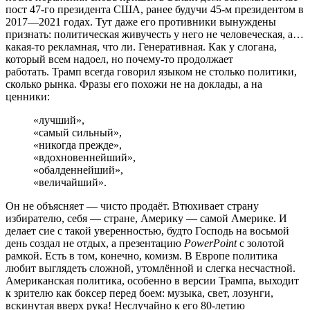
пост 47-го президента США, ранее будучи 45-м президентом в
2017—2021 годах. Тут даже его противники вынуждены
признать: политическая живучесть у него не человеческая, а…
какая-то рекламная, что ли. Генеративная. Как у слогана,
который всем надоел, но почему-то продолжает
работать. Трамп всегда говорил языком не столько политики,
сколько рынка. Фразы его похожи не на доклады, а на
ценники:
«лучший»,
«самый сильный»,
«никогда прежде»,
«вдохновеннейший»,
«обалденнейший»,
«величайший».
Он не объясняет — чисто продаёт. Втюхивает страну
избирателю, себя — стране, Америку — самой Америке. И
делает сие с такой уверенностью, будто Господь на восьмой
день создал не отдых, а презентацию
PowerPoint
с золотой
рамкой. Есть в том, конечно, комизм. В Европе политика
любит выглядеть сложной, утомлённой и слегка несчастной.
Американская политика, особенно в версии Трампа, выходит
к зрителю как боксер перед боем: музыка, свет, лозунги,
вскинутая вверх рука! Неслучайно к его 80-летию