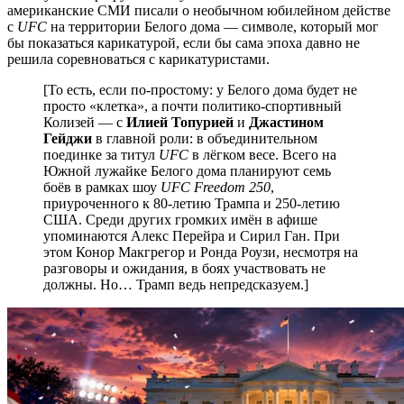
американские СМИ писали о необычном юбилейном действе
с
UFC
на территории Белого дома — символе, который мог
бы показаться карикатурой, если бы сама эпоха давно не
решила соревноваться с карикатуристами.
[То есть, если по-простому: у Белого дома будет не
просто «клетка», а почти политико-спортивный
Колизей — с
Илией Топурией
и
Джастином
Гейджи
в главной роли: в объединительном
поединке за титул
UFC
в лёгком весе. Всего на
Южной лужайке Белого дома планируют семь
боёв в рамках шоу
UFC Freedom 250
,
приуроченного к 80-летию Трампа и 250-летию
США. Среди других громких имён в афише
упоминаются Алекс Перейра и Сирил Ган. При
этом Конор Макгрегор и Ронда Роузи, несмотря на
разговоры и ожидания, в боях участвовать не
должны. Но… Трамп ведь непредсказуем.]