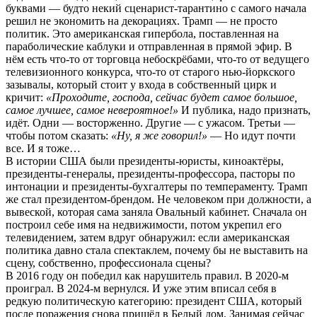
буквами — будто некий сценарист-тарантино с самого начала
решил не экономить на декорациях. Трамп — не просто
политик. Это американская гипербола, поставленная на
параболические каблуки и отправленная в прямой эфир. В
нём есть что-то от торговца небоскрёбами, что-то от ведущего
телевизионного конкурса, что-то от старого нью-йоркского
зазывалы, который стоит у входа в собственный цирк и
кричит:
«Проходите, господа, сейчас будет самое большое,
самое лучшее, самое невероятное!»
И публика, надо признать,
идёт. Одни — восторженно. Другие — с ужасом. Третьи —
чтобы потом сказать:
«Ну, я же говорил!»
— Но идут почти
все. И я тоже…
В истории США были президенты-юристы, киноактёры,
президенты-генералы, президенты-профессора, пасторы по
интонации и президенты-бухгалтеры по темпераменту. Трамп
же стал президентом-брендом. Не человеком при должности, а
вывеской, которая сама заняла Овальный кабинет. Сначала он
построил себе имя на недвижимости, потом укрепил его
телевидением, затем вдруг обнаружил: если американская
политика давно стала спектаклем, почему бы не выставить на
сцену, собственно, профессионала сцены?
В 2016 году он победил как нарушитель правил. В 2020-м
проиграл. В 2024-м вернулся. И уже этим вписал себя в
редкую политическую категорию: президент США, который
после поражения снова пришёл в Белый дом. Занимая сейчас