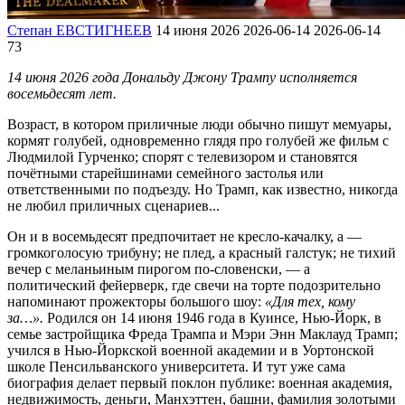
Степан ЕВСТИГНЕЕВ
14 июня 2026
2026-06-14
2026-06-14
73
14 июня 2026 года Дональду Джону Трампу исполняется
восемьдесят лет.
Возраст, в котором приличные люди обычно пишут мемуары,
кормят голубей, одновременно глядя про голубей же фильм с
Людмилой Гурченко; спорят с телевизором и становятся
почётными старейшинами семейного застолья или
ответственными по подъезду. Но Трамп, как известно, никогда
не любил приличных сценариев...
Он и в восемьдесят предпочитает не кресло-качалку, а —
громкоголосую трибуну; не плед, а красный галстук; не тихий
вечер с меланьиным пирогом по-словенски, — а
политический фейерверк, где свечи на торте подозрительно
напоминают прожекторы большого шоу:
«Для тех, кому
за…».
Родился он 14 июня 1946 года в Куинсе, Нью-Йорк, в
семье застройщика Фреда Трампа и Мэри Энн Маклауд Трамп;
учился в Нью-Йоркской военной академии и в Уортонской
школе Пенсильванского университета. И тут уже сама
биография делает первый поклон публике: военная академия,
недвижимость, деньги, Манхэттен, башни, фамилия золотыми