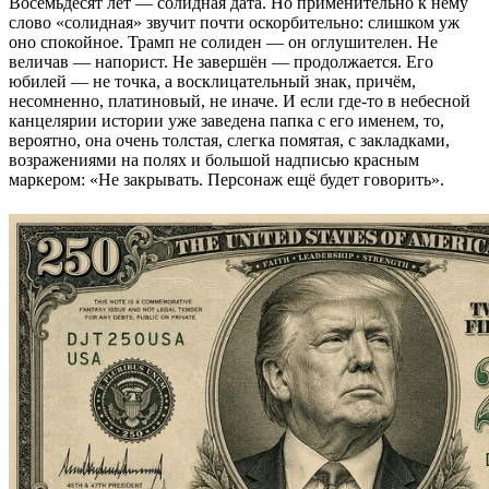
Восемьдесят лет — солидная дата. Но применительно к нему
слово «солидная» звучит почти оскорбительно: слишком уж
оно спокойное. Трамп не солиден — он оглушителен. Не
величав — напорист. Не завершён — продолжается. Его
юбилей — не точка, а восклицательный знак, причём,
несомненно, платиновый, не иначе. И если где-то в небесной
канцелярии истории уже заведена папка с его именем, то,
вероятно, она очень толстая, слегка помятая, с закладками,
возражениями на полях и большой надписью красным
маркером: «Не закрывать. Персонаж ещё будет говорить».