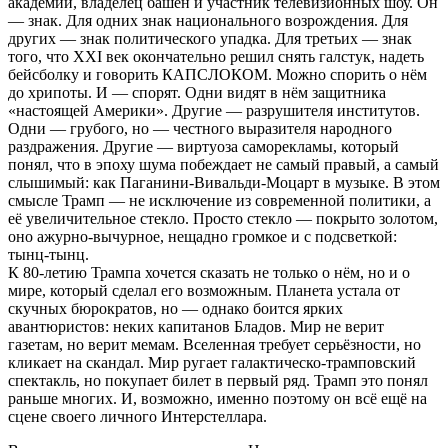
академии, владелец башен и участник телевизионных шоу. Он
— знак. Для одних знак национального возрождения. Для
других — знак политического упадка. Для третьих — знак
того, что XXI век окончательно решил снять галстук, надеть
бейсболку и говорить КАПСЛОКОМ. Можно спорить о нём
до хрипоты. И — спорят. Одни видят в нём защитника
«настоящей Америки». Другие — разрушителя институтов.
Одни — грубого, но — честного выразителя народного
раздражения. Другие — виртуоза саморекламы, который
понял, что в эпоху шума побеждает не самый правый, а самый
слышимый: как Паганини-Вивальди-Моцарт в музыке. В этом
смысле Трамп — не исключение из современной политики, а
её увеличительное стекло. Просто стекло — покрыто золотом,
оно ажурно-вычурное, нещадно громкое и с подсветкой:
тынц-тынц.
К 80-летию Трампа хочется сказать не только о нём, но и о
мире, который сделал его возможным. Планета устала от
скучных бюрократов, но — однако боится ярких
авантюристов: неких капитанов Бладов. Мир не верит
газетам, но верит мемам. Вселенная требует серьёзности, но
кликает на скандал. Мир ругает галактическо-трамповский
спектакль, но покупает билет в первый ряд. Трамп это понял
раньше многих. И, возможно, именно поэтому он всё ещё на
сцене своего личного Интерстеллара.