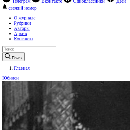
Телеграм
Вконтакте
Одноклассники
Дзен
свежий номер
О журнале
Рубрики
Авторы
Архив
Контакты
Поиск
Главная
Юбилеи