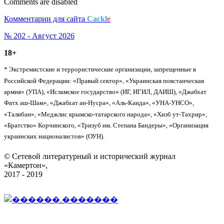
Comments are disabled
Комментарии для сайта
Cackl
e
№ 202 - Август 2026
18+
* Экстремистские и террористические организации, запрещенные в
Российской Федерации: «Правый сектор», «Украинская повстанческая
армия» (УПА), «Исламское государство» (ИГ, ИГИЛ, ДАИШ), «Джабхат
Фатх аш-Шам», «Джабхат ан-Нусра», «Аль-Каида», «УНА-УНСО»,
«Талибан», «Меджлис крымско-татарского народа», «Хизб ут-Тахрир»,
«Братство» Корчинского, «Тризуб им. Степана Бандеры», «Организация
украинских националистов» (ОУН).
© Сетевой литературный и исторический журнал
«Камертон»,
2017 - 2019