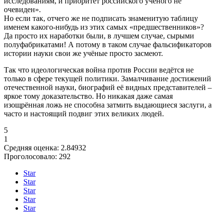
исследованиям, и приоритет российского учёного не
очевиден».
Но если так, отчего же не подписать знаменитую таблицу
именем какого-нибудь из этих самых «предшественников»?
Да просто их наработки были, в лучшем случае, сырыми
полуфабрикатами! А потому в таком случае фальсификаторов
истории науки свои же учёные просто засмеют.
Так что идеологическая война против России ведётся не
только в сфере текущей политики. Замалчивание достижений
отечественной науки, биографий её видных представителей –
яркое тому доказательство. Но никакая даже самая
изощрённая ложь не способна затмить выдающиеся заслуги, а
часто и настоящий подвиг этих великих людей.
5
1
Средняя оценка:
2.84932
Проголосовало:
292
Star
Star
Star
Star
Star