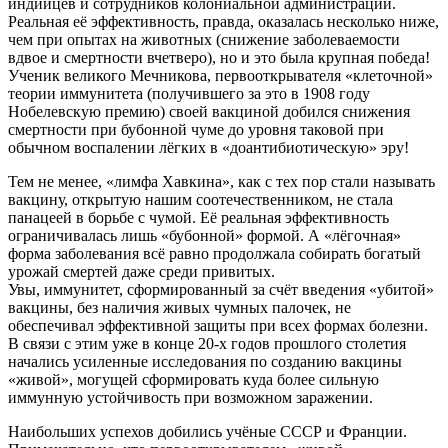
индийцев и сотрудников колониальной администрации.
Реальная её эффективность, правда, оказалась несколько ниже,
чем при опытах на животных (снижение заболеваемости
вдвое и смертности вчетверо), но и это была крупная победа!
Ученик великого Мечникова, первооткрывателя «клеточной»
теории иммунитета (получившего за это в 1908 году
Нобелевскую премию) своей вакциной добился снижения
смертности при бубонной чуме до уровня таковой при
обычном воспалении лёгких в «доантибиотическую» эру!
Тем не менее, «лимфа Хавкина», как с тех пор стали называть
вакцину, открытую нашим соотечественником, не стала
панацеей в борьбе с чумой. Её реальная эффективность
ограничивалась лишь «бубонной» формой. А «лёгочная»
форма заболевания всё равно продолжала собирать богатый
урожай смертей даже среди привитых.
Увы, иммунитет, сформированный за счёт введения «убитой»
вакцины, без наличия живых чумных палочек, не
обеспечивал эффективной защиты при всех формах болезни.
В связи с этим уже в конце 20-х годов прошлого столетия
начались усиленные исследования по созданию вакцины
«живой», могущей сформировать куда более сильную
иммунную устойчивость при возможном заражении.
Наибольших успехов добились учёные СССР и Франции.