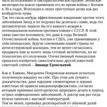
быть использовано и бактериологическое оружие. Японские
милитаристы вовсю применяли его во время войны с Китаем
в 30-х годах. Используя в своих преступных целях как раз
возбудитель чумы.
Так что сколь-нибудь эффективными вакцинами против этого
заболевания Запад и не подумал бы делиться с нами, ведь это
автоматически лишило бы его важного козыря в
потенциальном военном противостоянии с СССР. В этой
связи уместно вспомнить, что даже в годы Великой
Отечественной войны Англия и США, уже применявшие у
себя пенициллин, будучи союзниками нашей страны по
антигитлеровской коалиции, тем не менее согласились
продавать нам за золото лишь готовый антибиотик, но не
технологию его получения. Отечественный пенициллин
пришлось изобретать самостоятельно другой известной
советской учёной –
Зинаиде Ермольевой
.
Как и Хавкин, Магдалена Покровская вначале испытала
полученную вакцину на себе. При этом для лучшего
доказательства, даже нарушив элементарные и хорошо
известные ей правила вакцинопрофилактики, согласно
которым прививки категорически запрещено делать в период
острых инфекционных заболеваний. А доктор как раз тогда
болела гриппом с высокой температурой.
Тем не менее, прививка десятикратной от обычной дозой