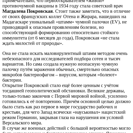
Примечательно, что первооткрывателем «живой»
противочумной вакцины в 1934 году стала советский врач
Магдалена Покровская
. Стоит также заметить, что в отличие
от своих французских коллег Отена и Жирара, нашедших на
Мадагаскаре уникальный «штамм» чумной палочки (EV), не
приводящий к опасным проявлениям болезни, но
способствующий формированию относительно стойкого
иммунитета (от 6 месяцев до года), Покровская «не стала
ждать милостей от природы».
Она не стала искать маловирулентный штамм методом очень
небезопасного для исследователей подбора сотен и тысяч
вариантов. Но сама создала нужную неопасную чумную
палочку путём заражения обычных, смертельно опасных
микробов бактериофагом – вирусом, которым «болеют»
бактерии.
Открытие Покровской стало ещё более ценным с учётом
тогдашней геополитической обстановки. Великие державы,
только-только закончив с Первой мировой войной, усиленно
готовились к её повторению. Причём основной целью должно
было стать как раз первое в мире государство рабочих и
крестьян, для чего Запад всячески «науськивал» нацистский
режим Германии, закрывая глаза на нарушения им условий
Версальского мира.
В случае же военных действий с большой вероятностью могло