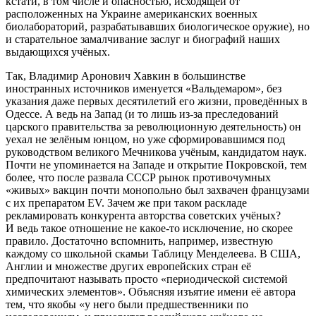
кстати, в том числе и опасностью, исходящей от
расположенных на Украине американских военных
биолабораторий, разрабатывавших биологическое оружие), но
и старательное замалчивание заслуг и биографий наших
выдающихся учёных.
Так, Владимир Аронович Хавкин в большинстве
иностранных источников именуется «Вальдемаром», без
указания даже первых десятилетий его жизни, проведённых в
Одессе. А ведь на Запад (и то лишь из-за преследований
царского правительства за революционную деятельность) он
уехал не зелёным юнцом, но уже сформировавшимся под
руководством великого Мечникова учёным, кандидатом наук.
Почти не упоминается на Западе и открытие Покровской, тем
более, что после развала СССР рынок противочумных
«живых» вакцин почти монопольно был захвачен французами
с их препаратом EV. Зачем же при таком раскладе
рекламировать конкурента авторства советских учёных?
И ведь такое отношение не какое-то исключение, но скорее
правило. Достаточно вспомнить, например, известную
каждому со школьной скамьи Таблицу Менделеева. В США,
Англии и множестве других европейских стран её
предпочитают называть просто «периодической системой
химических элементов». Объясняя изъятие имени её автора
тем, что якобы «у него были предшественники по