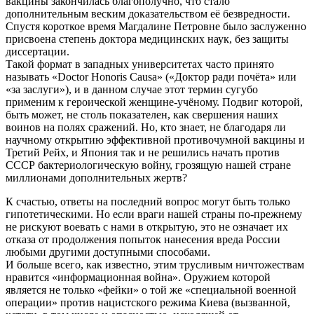
вакцины закончилась благополучно, что стало
дополнительным веским доказательством её безвредности.
Спустя короткое время Магдалине Петровне было заслуженно
присвоена степень доктора медицинских наук, без защиты
диссертации.
Такой формат в западных университетах часто принято
называть «Doctor Honoris Causa» («Доктор ради почёта» или
«за заслуги»), и в данном случае этот термин сугубо
применим к героической женщине-учёному. Подвиг которой,
быть может, не столь показателен, как свершения наших
воинов на полях сражений. Но, кто знает, не благодаря ли
научному открытию эффективной противочумной вакцины и
Третий Рейх, и Япония так и не решились начать против
СССР бактериологическую войну, грозящую нашей стране
миллионами дополнительных жертв?
К счастью, ответы на последний вопрос могут быть только
гипотетическими. Но если враги нашей страны по-прежнему
не рискуют воевать с нами в открытую, это не означает их
отказа от продолжения попыток нанесения вреда России
любыми другими доступными способами.
И больше всего, как известно, этим трусливым ничтожествам
нравится «информационная война». Оружием которой
является не только «фейки» о той же «специальной военной
операции» против нацистского режима Киева (вызванной,