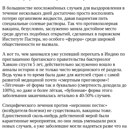
В большинстве неосложнённых случаев для выздоровления в
течение нескольких дней достаточно просто восполнять
потерю организмом жидкости, давая пациентам пить
специальные солевые растворы. Так что противохолерная
вакцина, безусловно, заслуженно заняла достойное место
среди других подобных открытий, сделанных в парижском
Институте Пастера, но особого «фурора» среди широкой
общественности не вызвала.
А вот то, чем занимался уже успевший переехать в Индию по
приглашению британского правительства бактериолог
Хавкин спустя 5 лет, действительно заслуженно вошло в
анналы истории и не только чисто медицинского её раздела.
Ведь чума в то время была даже для жителей стран с самой
развитой медициной почти «смертным приговором»!
«Лёгочная» её форма так и буквально (смертность доходила до
100%), но даже и более лёгкая, «бубонная» форма этого
заболевания заканчивалась летально в 40-50% случаев.
Специфического лечения против «иерсинии пестис»
(возбудителя болезни) не существовало, вакцины тоже.
Единственной сколь-нибудь действенной мерой были
карантинные мероприятия, но они лишь уменьшали риск
новых случаев, а уже заболевшие могли надеяться разве что на