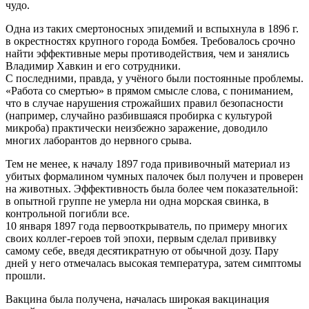
чудо.
Одна из таких смертоносных эпидемий и вспыхнула в 1896 г.
в окрестностях крупного города Бомбея. Требовалось срочно
найти эффективные меры противодействия, чем и занялись
Владимир Хавкин и его сотрудники.
С последними, правда, у учёного были постоянные проблемы.
«Работа со смертью» в прямом смысле слова, с пониманием,
что в случае нарушения строжайших правил безопасности
(например, случайно разбившаяся пробирка с культурой
микроба) практически неизбежно заражение, доводило
многих лаборантов до нервного срыва.
Тем не менее, к началу 1897 года прививочный материал из
убитых формалином чумных палочек был получен и проверен
на животных. Эффективность была более чем показательной:
в опытной группе не умерла ни одна морская свинка, в
контрольной погибли все.
10 января 1897 года первооткрыватель, по примеру многих
своих коллег-героев той эпохи, первым сделал прививку
самому себе, введя десятикратную от обычной дозу. Пару
дней у него отмечалась высокая температура, затем симптомы
прошли.
Вакцина была получена, началась широкая вакцинация