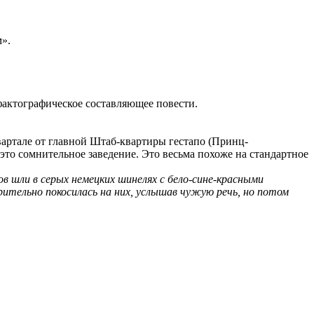
м».
-фактографическое составляющее повести.
вартале от главной Штаб-квартиры гестапо (Принц-
это сомнительное заведение. Это весьма похоже на стандартное
ов шли в серых немецких шинелях с бело-сине-красными
рительно покосилась на них, услышав чужую речь, но потом