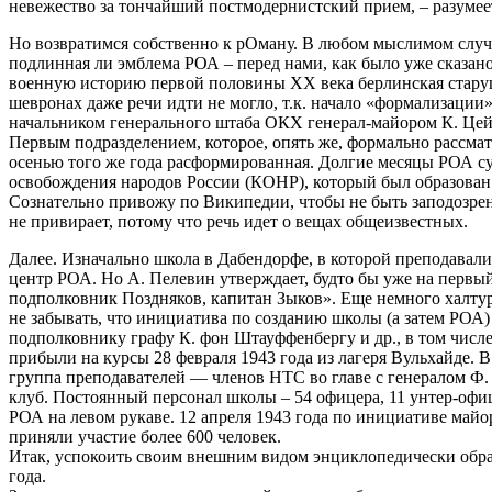
невежество за тончайший постмодернистский прием, – разумеет
Но возвратимся собственно к рОману. В любом мыслимом случа
подлинная ли эмблема РОА – перед нами, как было уже сказано
военную историю первой половины ХХ века берлинская старушк
шевронах даже речи идти не могло, т.к. начало «формализации
начальником генерального штаба ОКХ генерал-майором К. Цей
Первым подразделением, которое, опять же, формально рассмат
осенью того же года расформированная. Долгие месяцы РОА су
освобождения народов России (КОНР), который был образован 
Сознательно привожу по Википедии, чтобы не быть заподозрен
не привирает, потому что речь идет о вещах общеизвестных.
Далее. Изначально школа в Дабендорфе, в которой преподавали
центр РОА. Но А. Пелевин утверждает, будто бы уже на перв
подполковник Поздняков, капитан Зыков». Еще немного халтур
не забывать, что инициатива по созданию школы (а затем РОА)
подполковнику графу К. фон Штауффенбергу и др., в том числ
прибыли на курсы 28 февраля 1943 года из лагеря Вульхайде. 
группа преподавателей — членов НТС во главе с генералом Ф. И
клуб. Постоянный персонал школы – 54 офицера, 11 унтер-офи
РОА на левом рукаве. 12 апреля 1943 года по инициативе май
приняли участие более 600 человек.
Итак, успокоить своим внешним видом энциклопедически образ
года.