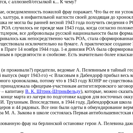
ся, с аллюзией/отсылкой к... К чему?
е, осведомленность пожилой фрау поражает. Что бы ее ни успо
, халтура, в инфантильной наглости своей доходящая до хронок
а не могла бы ранней весной 1943 года получить сведения о Р
» РОА случилось не прежде мая 1943 года, когда согласно полож
тцлером, все добровольцы русской национальности были форма
ривалось как непосредственно часть РОА, стала сформированная
ществовала исключительно на бумаге. А практическое создание
в Праге 14 ноября 1944 года. 1-я дивизия РОА была сформирова
ным в предвзятости и снобизме. Есть значительно более изыск
 (и проживали?) предатели, ведомые А. Пелевиным в тайный гес
ый выпуск (март 1943-го) «с Власовым в Дабендорф прибыл вес
ного хроноклазма, потому что в 1943 году КОНР не существова
 принадлежала офицерам-участникам антигитлеровского заговора 
е – капитану
В. К. Штрик-Штрикфельду
), которые, можно сказат
В конце марта из лагеря по подготовке кадров для восточных о
. Трухиным. Впоследствии, в 1944 году, Дабендорфская школа вк
церов и 44 рядовых. Все они были одеты в обмундирование вер
ора М. А. Зыкова в школе состоялась Первая антибольшевистск
ованную фрау на берлинской остановке герои А. Пелевина даже