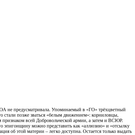
а РОА не предусматривала. Упоминаемый в «ГО» трёхцветный
то стали позже зваться «белым движением»: корниловцы,
ым признаком всей Добровольческой армии, а затем и ВСЮР.
, его эпигонщину можно представить как «аллюзию» и «отсылку
ация об этой материи – легко доступна. Остается только выдать