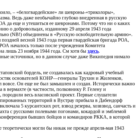
коило, – «белогвардейские» ли шевроны-«триколоры»,
лазма. Ведь даже необычайно глубоко внедренная в русскую
ОА да еще и утешиться ее шевронами. Потому что ни о каких
ению о добровольцах, изданному 29 апреля 1943 года
льно (NB!) объединены в «Русскую освободительную армию».
 поздней весной 1943 года первая гвардейская бригада РОА,
 РОА началось только после учреждения Комитета
на лишь 23 ноября 1944 года. См хотя бы
здесь
.
анные источники, но в данном случае даже Википедия нимало
таповский бордель, не создавалась как кадровый учебный
ь костяк основателей КОНР—генералы Трухин и Жиленков,
л вовсе. Он еще не был замышлен и создан. Исторически важно
в вермахте (в частности, полковнику Р. Гелену и
ь, породили весь власовский проект. Первые слушатели
ккупированных территорий в Вустрау прибыла в Дабендорф
лючала 5 курсантских рот, взвод резерва, хозвзвод, санчасть и
махта с русскими полевыми погонами, кокардой и эмблемой
ая конференция бывших бойцов и командиров РККА, в которой
 теоретически могли бы никак не прежде апреля-мая 1943