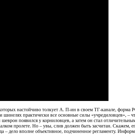
 которых настойчиво толкует А. П-ин в своем ТГ-канале, форм
 и шинелях практически все основные силы «учредиловцев», – ч
й шеврон появился у корниловцев, а затем он стал отличительн
 жалком пролете. Но – увы, слив должен быть засчитан. Скажем
ежда – дело вполне объективное, подчиненное регламенту. Информ