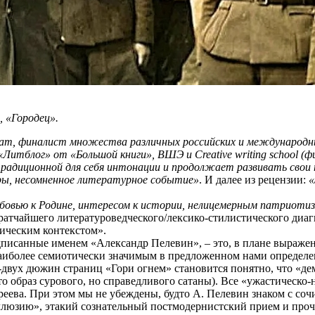
, «Городец».
еат, финалист множества различных российских и международ
Литблог» от «Большой книги», ВШЭ и Creative writing school (фи
радиционной для себя интонации и продолжает развивать свои
ры, несомненное литературное событие»
. И далее из рецензии:
«
любовью к Родине, интересом к истории, нелицемерным патриоти
ратчайшего литературоведческого/лексико-стилистического диагн
рическим контекстом».
дписанные именем «Александр Пелевин», – это, в плане выражени
Наиболее семиотически значимым в предложенном нами определе
ра-двух дюжин страниц «Гори огнем» становится понятно, что «
о образ сурового, но справедливого сатаны). Все «ужастическо-
реева. При этом мы не убеждены, будто А. Пелевин знаком с со
ллюзию», этакий сознательный постмодернистский прием и проч.