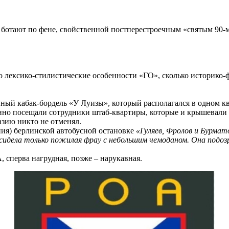
а ботают по фене, свойственной постперестроечным «святым 90-
ко лексико-стилистические особенности «ГО», сколько историко
айный кабак-бордель «У Луизы», который располагался в одном к
янно посещали сотрудники штаб-квартиры, которые и крышевали 
азию никто не отменял.
ния) берлинской автобусной остановке
«Гуляев, Фролов и Бурмат
е сидела только пожилая фрау с небольшим чемоданом. Она подоз
, сперва нагрудная, позже – нарукавная.