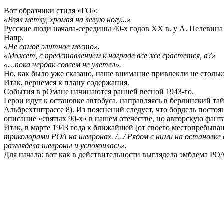
Вот образчики стиля «ГО»:
«Взял метлу, хромая на левую ногу...»
Русские люди начала-середины 40-х годов ХХ в. у А. Пелевин
Напр.
«Не самое элитное место».
«Может, с представлением к награде все же срастется, а?»
«…пока чердак совсем не улетел».
Но, как было уже сказано, наше внимание привлекли не столь
Итак, вернемся к плану содержания.
События в рОмане начинаются ранней весной 1943-го.
Герои идут к остановке автобуса, направляясь в берлинский т
Альбрехтштрассе 8). Из пояснений следует, что бордель посто
описание «святых 90-х» в нашем отечестве, но авторскую фант
Итак, в марте 1943 года к ближайшей (от своего местопребыва
триколорами РОА на шевронах. /.../ Рядом с ними на остановк
разглядела шевроны и успокоилась».
Для начала: вот как в действительности выглядела эмблема РОА