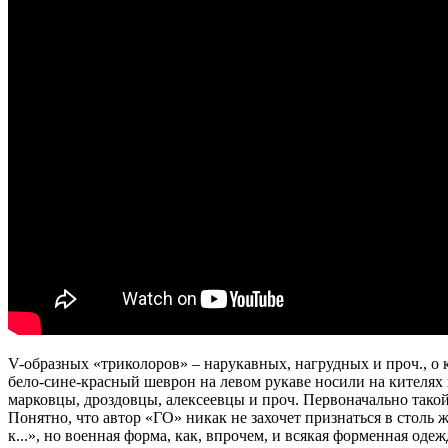
V-образных «триколоров» – нарукавных, нагрудных и проч., о
бело-сине-красный шеврон на левом рукаве носили на кителях
марковцы, дроздовцы, алексеевцы и проч. Первоначально тако
Понятно, что автор «ГО» никак не захочет признаться в столь
к...», но военная форма, как, впрочем, и всякая форменная од