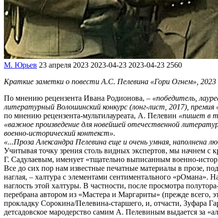
М. Юрьев
23 апреля 2023
2023-04-23
2023-04-23
2560
Краткие заметки о повести А.С. Пелевина «Гори Огнем», 2023 
По мнению рецензента Ивана Родионова, –
«победитель, лаур
литературный Волошинский конкурс (лонг-лист, 2017), премия «
по мнению рецензента-мультилауреата, А. Пелевин
«пишет в т
«важное произведение для новейшей отечественной литерату
военно-исторический контекст».
«...Проза Александра Пелевина еще и очень умная, наполнена 
Учитывая точку зрения столь видных экспертов, мы начнем с к
Г. Садулаевым, именует «тщательно выписанным военно-исто
Все до сих пор нам известные печатные материалы в прозе, по
наглая, – халтура с элементами сентиментального «рОмана». 
наглость этой халтуры. В частности, после просмотра полуто
перебрана автором из «Мастера и Маргариты» (прежде всего, эт
прокладку Сорокина/Пелевина-старшего, и, отчасти, Зуфара Га
детсадовское мародерство самим А. Пелевиным выдается за «а