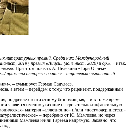
ных литературных премий. Среди них: Международный
налист, 2019), премия «Лицей» (лонг-лист, 2020) и др.»
, – итак,
 темы»
. При этом повесть А. Пелевина «Гори Огнем» –
/.../ приметы авторского стиля – тщательно выписанный
змом»
, – суммирует Герман Садулаев.
оза, а затем – перейдем к тому, что рецензент, поддержанный
я, по древле-стенгазетному безпомощная, – и в то же время
нии является именно указание на трогательно-инфантильную
демоническая» материя «аллюзионно» и/или «постмодернистски»
натуралистическое» – перебрано от Ю. Мамлеева, но через
чинениями Мамлеева и/или Гареева напрямую. Забавно, что
 под.