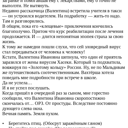
загранке и помогавшая ему с лекарствами, ему б точно не
выползти. Не вытянуть.
Недавно рассказчица (Валентина) встретила учителя в такси
— он устроился водителем. На подработку — жить-то надо.
Там и разговорились.
В общем, пока его «клещевые» приключения кончились
благополучно. Притом что курс реабилитации после лечения
продолжается. И — длится непонятная эпопея страха за свою
жизнь.
К тому же намедни пошли слухи, что сей зловредный вирус
стал передаваться от человека к человеку!
Кстати, Валентина Ивановна шепнула, что один её приятель
заразился от жены вирусом Хасеки. Который та подхватила,
вояжируя по «Золотому кольцу» России. Ну, не по Мальдивам
же путешествовать соотечественникам. Вахтёрша хотела
поведать мне подробности при встрече в школе.
Да не успела…
И я не успел послушать.
Когда пришёл в очередной раз за сыном, мне горестно
сообщили, что Валентина Ивановна скоропостижно
скончалась от… ОРЗ. От простуды. Вследствие постоянно
дующего слева окна.
Вечная память. Земля пухом.
• Берегитесь птиц. (Обосрут заражённым г.вном)