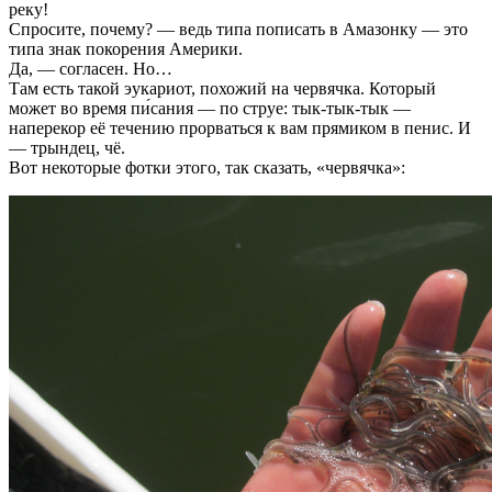
реку!
Спросите, почему? — ведь типа пописать в Амазонку — это
типа знак покорения Америки.
Да, — согласен. Но…
Там есть такой эукариот, похожий на червячка. Который
может во время пи́сания — по струе: тык-тык-тык —
наперекор её течению прорваться к вам прямиком в пенис. И
— трындец, чё.
Вот некоторые фотки этого, так сказать, «червячка»: