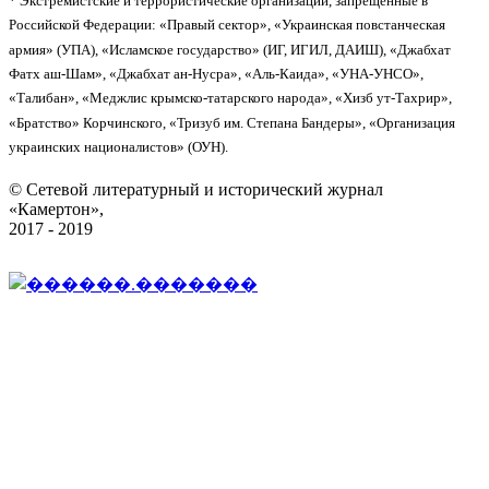
* Экстремистские и террористические организации, запрещенные в
Российской Федерации: «Правый сектор», «Украинская повстанческая
армия» (УПА), «Исламское государство» (ИГ, ИГИЛ, ДАИШ), «Джабхат
Фатх аш-Шам», «Джабхат ан-Нусра», «Аль-Каида», «УНА-УНСО»,
«Талибан», «Меджлис крымско-татарского народа», «Хизб ут-Тахрир»,
«Братство» Корчинского, «Тризуб им. Степана Бандеры», «Организация
украинских националистов» (ОУН).
© Сетевой литературный и исторический журнал
«Камертон»,
2017 - 2019