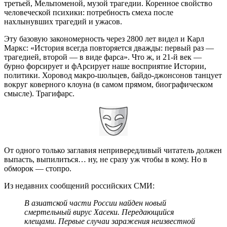
третьей, Мельпоменой, музой трагедии. Коренное свойство
человеческой психики: потребность смеха после
нахлынувших трагедий и ужасов.
Эту базовую закономерность через 2800 лет видел и Карл
Маркс: «История всегда повторяется дважды: первый раз —
трагедией, второй — в виде фарса». Что ж, и 21-й век —
бурно форсирует и фАрсирует наше восприятие Истории,
политики. Хоровод макро-шольцев, байдо-джонсонов танцует
вокруг коверного клоуна (в самом прямом, биографическом
смысле). Трагифарс.
От одного только заглавия непривередливый читатель должен
выпасть, выпилиться… ну, не сразу уж чтобы в кому. Но в
обморок — стопро.
Из недавних сообщений российских СМИ:
В азиатской части России найден новый
смертельный вирус Хасеки. Передающийся
клещами. Первые случаи заражения неизвестной