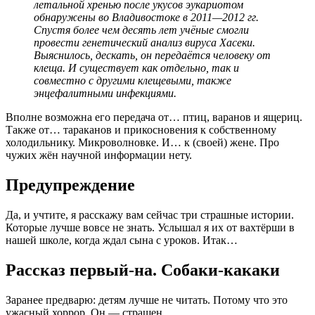
летальной хренью после укусов эукариотом
обнаружены во Владивостоке в 2011—2012 гг.
Спустя более чем десять лет учёные смогли
провести генетический анализ вируса Хасеки.
Выяснилось, дескать, он передаётся человеку от
клеща. И существует как отдельно, так и
совместно с другими клещевыми, также
энцефалитными инфекциями.
Вполне возможна его передача от… птиц, варанов и ящериц.
Также от… тараканов и прикосновения к собственному
холодильнику. Микроволновке. И… к (своей) жене. Про
чужих жён научной информации нету.
Предупреждение
Да, и учтите, я расскажу вам сейчас три страшные истории.
Которые лучше вовсе не знать. Услышал я их от вахтёрши в
нашей школе, когда ждал сына с уроков. Итак…
Рассказ первый-на. Собаки-какаки
Заранее предварю: детям лучше не читать. Потому что это
ужасный хоррор. Он — страшен.