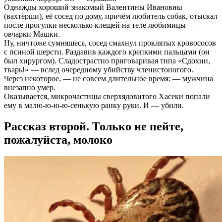
Однажды хороший знакомый Валентины Ивановны
(вахтёрши), её сосед по дому, причём любитель собак, отыскал
после прогулки несколько клещей на теле любимицы —
овчарки Машки.
Ну, ничтоже сумняшеся, сосед смахнул проклятых кровососов
с псиной шерсти. Раздавив каждого крепкими пальцами (он
был хирургом). Сладострастно приговаривая типа «Сдохни,
тварь!» — вслед очередному убийству членистоногого.
Через некоторое, — не совсем длительное время: — мужчина
внезапно умер.
Оказывается, микрочастицы сверхядовитого Хасеки попали
ему в малю-ю-ю-ю-сенькую ранку руки. И — убили.
Рассказ второй. Только не пейте,
пожалуйста, молоко