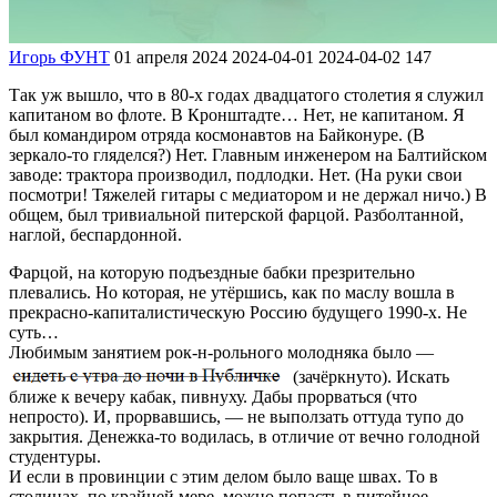
Игорь ФУНТ
01 апреля 2024
2024-04-01
2024-04-02
147
Так уж вышло, что в 80-х годах двадцатого столетия я служил
капитаном во флоте. В Кронштадте… Нет, не капитаном. Я
был командиром отряда космонавтов на Байконуре. (В
зеркало-то гляделся?) Нет. Главным инженером на Балтийском
заводе: трактора производил, подлодки. Нет. (На руки свои
посмотри! Тяжелей гитары с медиатором и не держал ничо.) В
общем, был тривиальной питерской фарцой. Разболтанной,
наглой, беспардонной.
Фарцой, на которую подъездные бабки презрительно
плевались. Но которая, не утёршись, как по маслу вошла в
прекрасно-капиталистическую Россию будущего 1990-х. Не
суть…
Любимым занятием рок-н-рольного молодняка было —
(зачёркнуто). Искать
ближе к вечеру кабак, пивнуху. Дабы прорваться (что
непросто). И, прорвавшись, — не выползать оттуда тупо до
закрытия. Денежка-то водилась, в отличие от вечно голодной
студентуры.
И если в провинции с этим делом было ваще швах. То в
столицах, по крайней мере, можно попасть в питейное