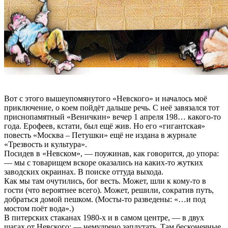
Вот с этого вышеупомянутого «Невского» и началось моё
приключение, о коем пойдёт дальше речь. С неё завязался тот
приснопамятный «Веничкин» вечер 1 апреля 198… какого-то
года. Ерофеев, кстати, был ещё жив. Но его «гигантская»
повесть «Москва – Петушки» ещё не издана в журнале
«Трезвость и культура».
Посидев в «Невском», — поужинав, как говорится, до упора:
— мы с товарищем вскоре оказались на каких-то жутких
заводских окраинах. В поиске оттуда выхода.
Как мы там очутились, бог весть. Может, шли к кому-то в
гости (что вероятнее всего). Может, решили, сократив путь,
добраться домой пешком. (Мосты-то разведены: «…и под
мостом поёт вода».)
В питерских стаканах 1980-х и в самом центре, — в двух
шагах от Невского: — немудрено заплутать. Там бесконечные