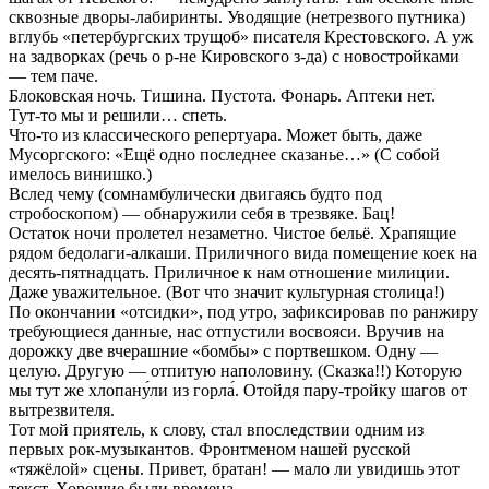
сквозные дворы-лабиринты. Уводящие (нетрезвого путника)
вглубь «петербургских трущоб» писателя Крестовского. А уж
на задворках (речь о р-не Кировского з-да) с новостройками
— тем паче.
Блоковская ночь. Тишина. Пустота. Фонарь. Аптеки нет.
Тут-то мы и решили… спеть.
Что-то из классического репертуара. Может быть, даже
Мусоргского: «Ещё одно последнее сказанье…» (С собой
имелось винишко.)
Вслед чему (сомнамбулически двигаясь будто под
стробоскопом) — обнаружили себя в трезвяке. Бац!
Остаток ночи пролетел незаметно. Чистое бельё. Храпящие
рядом бедолаги-алкаши. Приличного вида помещение коек на
десять-пятнадцать. Приличное к нам отношение милиции.
Даже уважительное. (Вот что значит культурная столица!)
По окончании «отсидки», под утро, зафиксировав по ранжиру
требующиеся данные, нас отпустили восвояси. Вручив на
дорожку две вчерашние «бомбы» с портвешком. Одну —
целую. Другую — отпитую наполовину. (Сказка!!) Которую
мы тут же хлопану́ли из горла́. Отойдя пару-тройку шагов от
вытрезвителя.
Тот мой приятель, к слову, стал впоследствии одним из
первых рок-музыкантов. Фронтменом нашей русской
«тяжёлой» сцены. Привет, братан! — мало ли увидишь этот
текст. Хорошие были времена.