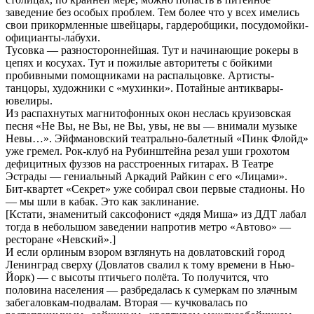
заведение без особых проблем. Тем более что у всех имелись
свои прикормленные швейцары, гардеробщики, посудомойки-
официанты-ла́бухи.
Тусовка — разностороннейшая. Тут и начинающие рокеры в
цепях и косухах. Тут и пожилые авторитеты с бойкими
пробивными помощниками на распальцовке. Артисты-
танцоры, художники с «мухинки». Потайные антиквары-
ювелиры.
Из распахнутых магнитофонных окон неслась круизовская
песня «Не Вы, не Вы, не Вы, увы, не вы — внимали музыке
Невы…». Эйфмановский театрально-балетный «Пинк Флойд»
уже гремел. Рок-клуб на Рубинштейна резал уши грохотом
дефицитных фуззов на расстроенных гитарах. В Театре
Эстрады — гениальный Аркадий Райкин с его «Лицами».
Бит-квартет «Секрет» уже собирал свои первые стадионы. Но
— мы шли в кабак. Это как заклинание.
[Кстати, знаменитый саксофонист «дядя Миша» из ДДТ лабал
тогда в небольшом заведении напротив метро «Автово» —
ресторане «Невский».]
И если орлиным взором взглянуть на довлатовский город
Ленинград сверху (Довлатов свалил к тому времени в Нью-
Йорк) — с высоты птичьего полёта. То получится, что
половина населения — разбредалась к сумеркам по злачным
забегаловкам-подвалам. Вторая — кучковалась по