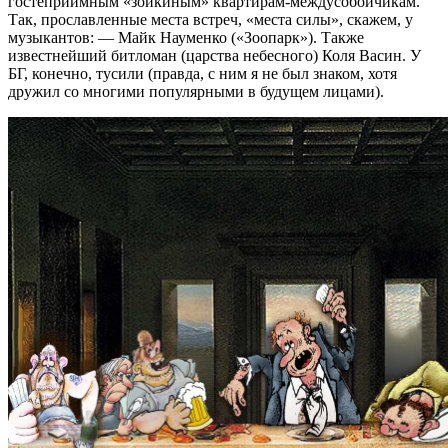
гостеприимным «зойкиным» квартирам-междусобойчикам.
Так, прославленные места встреч, «места силы», скажем, у
музыкантов: — Майк Науменко («Зоопарк»). Также
известнейший битломан (царства небесного) Коля Васин. У
БГ, конечно, тусили (правда, с ним я не был знаком, хотя
дружил со многими популярными в будущем лицами).