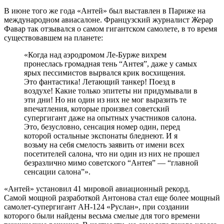
В июне того же года «Антей» был выставлен в Париже на
международном авиасалоне. Французский журналист Жерар
Фавар так отзывался о самом гигантском самолете, в то время
существовавшем на планете:
«Когда над аэродромом Ле-Бурже вихрем
пронеслась громадная тень “Антея”, даже у самых
ярых пессимистов вырвался крик восхищения.
Это фантастика! Летающий танкер! Поезд в
воздухе! Какие только эпитеты ни придумывали в
эти дни! Но ни один из них не мог выразить те
впечатления, которые произвел советский
супергигант даже на опытных участников салона.
Это, безусловно, сенсация номер один, перед
которой остальные экспонаты бледнеют. И я
возьму на себя смелость заявить от имени всех
посетителей салона, что ни один из них не прошел
безразлично мимо советского “Антея” — “главной
сенсации салона”».
«Антей» установил 41 мировой авиационный рекорд.
Самой мощной разработкой Антонова стал еще более мощный
самолет-супергигант АН-124 «Руслан», при создании
которого были найдены весьма смелые для того времени