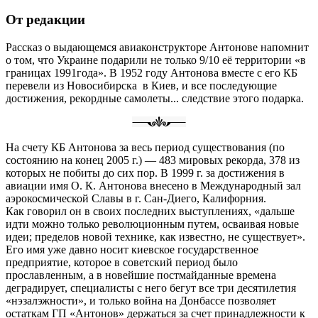
От редакции
Рассказ о выдающемся авиаконструкторе Антонове напомнит
о том, что Украине подарили не только 9/10 её территории «в
границах 1991года». В 1952 году Антонова вместе с его КБ
перевели из Новосибирска в Киев, и все последующие
достижения, рекордные самолеты... следствие этого подарка.
На счету КБ Антонова за весь период существования (по
состоянию на конец 2005 г.) — 483 мировых рекорда, 378 из
которых не побиты до сих пор. В 1999 г. за достижения в
авиации имя О. К. Антонова внесено в Международный зал
аэрокосмической Славы в г. Сан-Диего, Калифорния.
Как говорил он в своих последних выступлениях, «дальше
идти можно только революционным путем, осваивая новые
идеи; пределов новой технике, как известно, не существует».
Его имя уже давно носит киевское государственное
предприятие, которое в советский период было
прославленным, а в новейшие постмайданные времена
деградирует, специалисты с него бегут все три десятилетия
«нэзалэжности», и только война на Донбассе позволяет
остаткам ГП «Антонов» держаться за счет принадлежности к