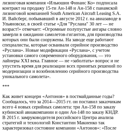
лизинговая компания «Ильюшин Финанс Ко» подписала
контракт на продажу 15-ти Ан-148 и Ан-158 с панамской
лизинговой компанией South American Aircraft Leasing S.A.
И. Вайсберг, побывавший в августе 2012 г. на авиазаводе в
Ульяновске, в своей статье «Для "Руслана" 30 лет — не
возраст!» отмечает: «Огромные полупустые ангары словно
замерли в ожидании самолетов-гигантов, для производства
которых они были сооружены. На заводе еще работают
специалисты, которые осваивали серийное производство
«Руслана». Новые модификации «Руслана», с учетом
установки самого современного оборудования, — это
лайнеры XXI века. Главное — не «заболтать» вопрос и не
упустить время для реализации всех принятых решений по
модернизации и возобновлению серийного производства
уникального самолета».
***
Как живет концерн «Антонов» в постмайданные годы?
Сообщалось, что за 2014—2015 гт. он поставил заказчикам
всего 4 новых серийных самолета: три Ан-158 по заказу
кубинской авиакомпании и один Ан-148 по заказу КНДР.
В 2015 г. замруководителя российского Центра анализа
стратегий и технологий Константин Макиенко так
характеризовал состояние компании «Антонов»: «После