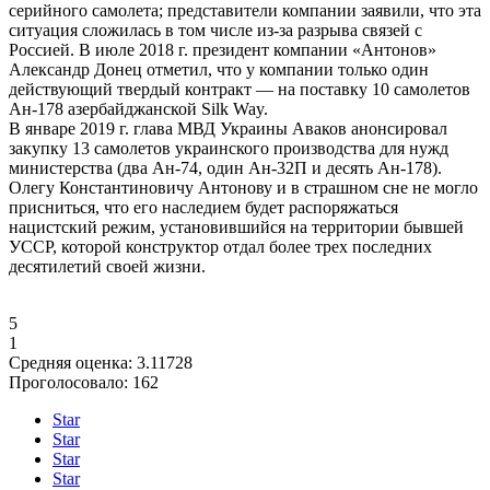
серийного самолета; представители компании заявили, что эта
ситуация сложилась в том числе из-за разрыва связей с
Россией. В июле 2018 г. президент компании «Антонов»
Александр Донец отметил, что у компании только один
действующий твердый контракт — на поставку 10 самолетов
Ан-178 азербайджанской Silk Way.
В январе 2019 г. глава МВД Украины Аваков анонсировал
закупку 13 самолетов украинского производства для нужд
министерства (два Ан-74, один Ан-32П и десять Ан-178).
Олегу Константиновичу Антонову и в страшном сне не могло
присниться, что его наследием будет распоряжаться
нацистский режим, установившийся на территории бывшей
УССР, которой конструктор отдал более трех последних
десятилетий своей жизни.
5
1
Средняя оценка:
3.11728
Проголосовало:
162
Star
Star
Star
Star