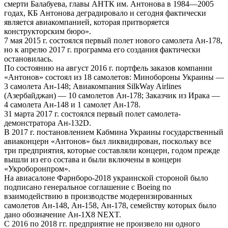
смерти Балабуева, главы АНТК им. Антонова в 1984—2005
годах, КБ Антонова деградировало и сегодня фактически
является авиакомпанией, которая притворяется
конструкторским бюро».
7 мая 2015 г. состоялся первый полет нового самолета Ан-178,
но к апрелю 2017 г. программа его создания фактически
остановилась.
По состоянию на август 2016 г. портфель заказов компании
«Антонов» состоял из 18 самолетов: Минобороны Украины —
3 самолета Ан-148; Авиакомпания SilkWay Airlines
(Азербайджан) — 10 самолетов Ан-178; Заказчик из Ирака —
4 самолета Ан-148 и 1 самолет Ан-178.
31 марта 2017 г. состоялся первый полет самолета-
демонстратора Ан-132D.
В 2017 г. постановлением Кабмина Украины государственный
авиаконцерн «Антонов» был ликвидирован, поскольку все
три предприятия, которые составляли концерн, годом прежде
вышли из его состава и были включены в концерн
«Укроборонпром».
На авиасалоне Фарнборо-2018 украинской стороной было
подписано генеральное соглашение с Boeing по
взаимодействию в производстве модернизированных
самолетов Ан-148, Ан-158, Ан-178, семейству которых было
дано обозначение Ан-1X8 NEXT.
С 2016 по 2018 гг. предприятие не произвело ни одного