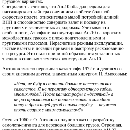
грузовом вариантах.
Специалисты считают, что Ан-10 обладал редким для
пассажирского лайнера сочетанием свойств: большой
скоростью полета, относительно малой потребной длиной
ВПП и способностью совершать взлет и посадку на
грунтовых и заснеженных аэродромах. Учитывая эти
особенности, Аэрофлот эксплуатировал Ан-10 на коротких
межобластных трассах с плохо подготовленными и
грунтовыми полосами. Нерасчетные режимы эксплуатации,
частые взлеты и посадки привели к быстрому расходованию
его ресурса. Это стало причиной образования усталостных
трещин в силовых элементах конструкции Ан-10.
Антонов тяжело переживал катастрофу 1972 г. и делился со
своим киевским другом, знаменитым хирургом Н. Амосовым:
«Нет, не буду я строить больших пассажирских
самолетов. Я не переживу одновременную гибель
многих людей. После катастрофы с «десяткой» я
не раз просыпался от ночного звонка в холодном
поту и дрожащей рукой снимал трубку — неужели
опять авария с моим самолетом?»
Осенью 1960 г. О. Антонов получил заказ на разработку
самолета-гиганта для перевозки больших грузов. Огромная,