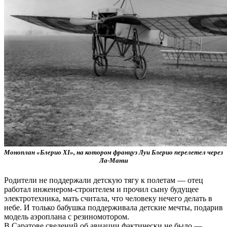
Моноплан «Блерио ХI», на котором француз Луи Блерио перелетел через
Ла-Манш
Родители не поддержали детскую тягу к полетам — отец
работал инженером-строителем и прочил сыну будущее
электротехника, мать считала, что человеку нечего делать в
небе. И только бабушка поддерживала детские мечты, подарив
модель аэроплана с резиномотором.
В Саратове сведений об авиации фактически не было —