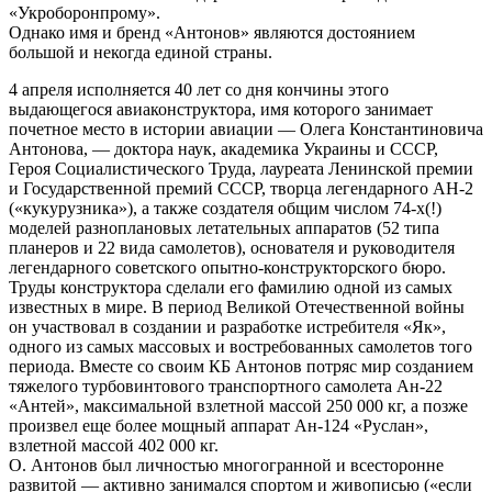
«Укроборонпрому».
Однако имя и бренд «Антонов» являются достоянием
большой и некогда единой страны.
4 апреля исполняется 40 лет со дня кончины этого
выдающегося авиаконструктора, имя которого занимает
почетное место в истории авиации — Олега Константиновича
Антонова, — доктора наук, академика Украины и СССР,
Героя Социалистического Труда, лауреата Ленинской премии
и Государственной премий СССР, творца легендарного АН-2
(«кукурузника»), а также создателя общим числом 74-х(!)
моделей разноплановых летательных аппаратов (52 типа
планеров и 22 вида самолетов), основателя и руководителя
легендарного советского опытно-конструкторского бюро.
Труды конструктора сделали его фамилию одной из самых
известных в мире. В период Великой Отечественной войны
он участвовал в создании и разработке истребителя «Як»,
одного из самых массовых и востребованных самолетов того
периода. Вместе со своим КБ Антонов потряс мир созданием
тяжелого турбовинтового транспортного самолета Ан-22
«Антей», максимальной взлетной массой 250 000 кг, а позже
произвел еще более мощный аппарат Ан-124 «Руслан»,
взлетной массой 402 000 кг.
О. Антонов был личностью многогранной и всесторонне
развитой — активно занимался спортом и живописью («если