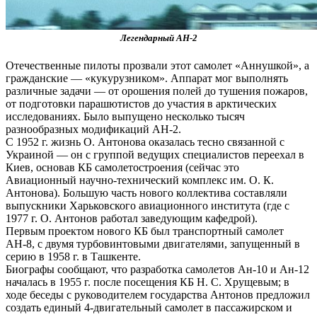
Легендарный АН-2
Отечественные пилоты прозвали этот самолет «Аннушкой», а
гражданские — «кукурузником». Аппарат мог выполнять
различные задачи — от орошения полей до тушения пожаров,
от подготовки парашютистов до участия в арктических
исследованиях. Было выпущено несколько тысяч
разнообразных модификаций АН-2.
С 1952 г. жизнь О. Антонова оказалась тесно связанной с
Украиной — он с группой ведущих специалистов переехал в
Киев, основав КБ самолетостроения (сейчас это
Авиационный научно-технический комплекс им. О. К.
Антонова). Большую часть нового коллектива составляли
выпускники Харьковского авиационного института (где с
1977 г. О. Антонов работал заведующим кафедрой).
Первым проектом нового КБ был транспортный самолет
АН-8, с двумя турбовинтовыми двигателями, запущенный в
серию в 1958 г. в Ташкенте.
Биографы сообщают, что разработка самолетов Ан-10 и Ан-12
началась в 1955 г. после посещения КБ Н. С. Хрущевым; в
ходе беседы с руководителем государства Антонов предложил
создать единый 4-двигательный самолет в пассажирском и