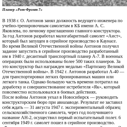
Планер «Рот-Фронт 7»
В 1938 г. О. Антонов занял должность ведущего инженера по
учебно-тренировочным самолетам в КБ имени А. С.
Яковлева, по личному приглашению главного конструктора.
За год Антонов разработал малогабаритный самолет «Аист»,
который был запущен в серийное производство в Каунасе.
Во время Великой Отечественной войны Антонов получил
задание запустить в серийное производство разработанный
им в 1940 г. десантный транспортный планер А-7. В военных
операциях были использованы более 500 таких планеров. За
это конструктор был награжден медалью «Партизану Великой
Отечественной войны». В 1942 г. Антонов разработал А-40 —
для транспортировки легких бронированных машин или
легкого танка. Однако большую часть времени потратил на
доработку и совершенствование истребителя «Як», который
повсеместно использовался в боевых действиях.
После войны Антонов уехал в Новосибирск — руководить
конструкторским бюро при авиазаводе. Результат не заставил
себя ждать — 31 августа 1947 г. экспериментальный образец
сельскохозяйственного самолета, через год получившего
название АН-2, осуществил первый испытательный полет. 6
сентября 1949 г. самолет пошел в серийное производство.