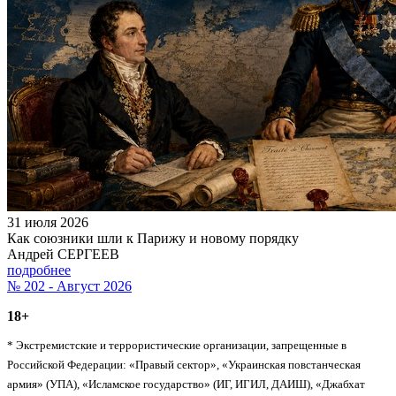
31 июля 2026
Как союзники шли к Парижу и новому порядку
Андрей СЕРГЕЕВ
подробнее
№ 202 - Август 2026
18+
* Экстремистские и террористические организации, запрещенные в
Российской Федерации: «Правый сектор», «Украинская повстанческая
армия» (УПА), «Исламское государство» (ИГ, ИГИЛ, ДАИШ), «Джабхат