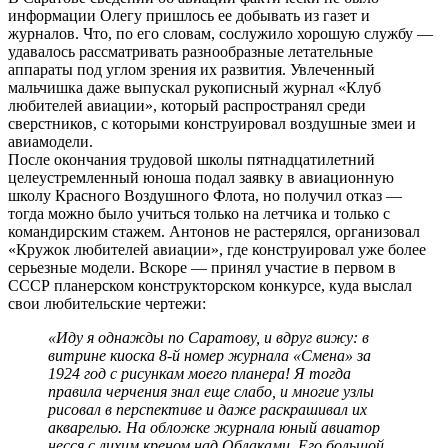
информации Олегу пришлось ее добывать из газет и
журналов. Что, по его словам, сослужило хорошую службу —
удавалось рассматривать разнообразные летательные
аппараты под углом зрения их развития. Увлеченный
мальчишка даже выпускал рукописный журнал «Клуб
любителей авиации», который распространял среди
сверстников, с которыми конструировал воздушные змеи и
авиамодели.
После окончания трудовой школы пятнадцатилетний
целеустремленный юноша подал заявку в авиационную
школу Красного Воздушного Флота, но получил отказ —
тогда можно было учиться только на летчика и только с
командирским стажем. Антонов не растерялся, организовал
«Кружок любителей авиации», где конструировал уже более
серьезные модели. Вскоре — принял участие в первом в
СССР планерском конструкторском конкурсе, куда выслал
свои любительские чертежи:
«Иду я однажды по Саратову, и вдруг вижу: в
витрине киоска 8-й номер журнала «Смена» за
1924 год с рисункам моего планера! Я тогда
правила черчения знал еще слабо, и многие узлы
рисовал в перспективе и даже раскрашивал их
акварелью. На обложке журнала юный авиатор
несся с лихим креном над Облаками. Его большой