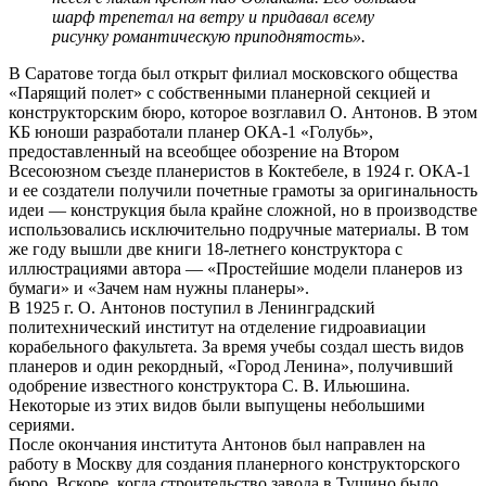
шарф трепетал на ветру и придавал всему
рисунку романтическую приподнятость».
В Саратове тогда был открыт филиал московского общества
«Парящий полет» с собственными планерной секцией и
конструкторским бюро, которое возглавил О. Антонов. В этом
КБ юноши разработали планер ОКА-1 «Голубь»,
предоставленный на всеобщее обозрение на Втором
Всесоюзном съезде планеристов в Коктебеле, в 1924 г. ОКА-1
и ее создатели получили почетные грамоты за оригинальность
идеи — конструкция была крайне сложной, но в производстве
использовались исключительно подручные материалы. В том
же году вышли две книги 18-летнего конструктора с
иллюстрациями автора — «Простейшие модели планеров из
бумаги» и «Зачем нам нужны планеры».
В 1925 г. О. Антонов поступил в Ленинградский
политехнический институт на отделение гидроавиации
корабельного факультета. За время учебы создал шесть видов
планеров и один рекордный, «Город Ленина», получивший
одобрение известного конструктора С. В. Ильюшина.
Некоторые из этих видов были выпущены небольшими
сериями.
После окончания института Антонов был направлен на
работу в Москву для создания планерного конструкторского
бюро. Вскоре, когда строительство завода в Тушино было