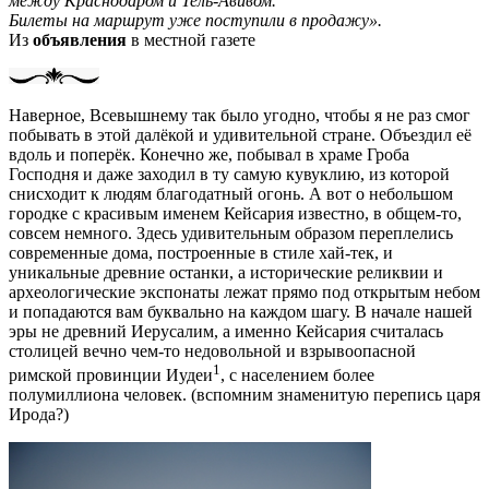
между Краснодаром и Тель-Авивом.
Билеты на маршрут уже поступили в продажу».
Из
объявления
в местной газете
Наверное, Всевышнему так было угодно, чтобы я не раз смог
побывать в этой далёкой и удивительной стране. Объездил её
вдоль и поперёк. Конечно же, побывал в храме Гроба
Господня и даже заходил в ту самую кувуклию, из которой
снисходит к людям благодатный огонь. А вот о небольшом
городке с красивым именем Кейсария известно, в общем-то,
совсем немного. Здесь удивительным образом переплелись
современные дома, построенные в стиле хай-тек, и
уникальные древние останки, а исторические реликвии и
археологические экспонаты лежат прямо под открытым небом
и попадаются вам буквально на каждом шагу. В начале нашей
эры не древний Иерусалим, а именно Кейсария считалась
столицей вечно чем-то недовольной и взрывоопасной
1
римской провинции Иудеи
, с населением более
полумиллиона человек. (вспомним знаменитую перепись царя
Ирода?)