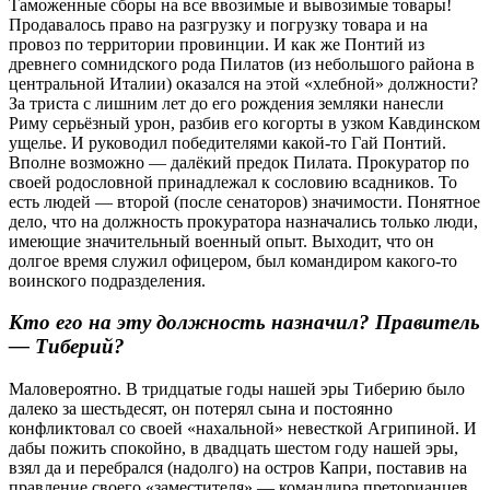
Таможенные сборы на все ввозимые и вывозимые товары!
Продавалось право на разгрузку и погрузку товара и на
провоз по территории провинции. И как же Понтий из
древнего сомнидского рода Пилатов (из небольшого района в
центральной Италии) оказался на этой «хлебной» должности?
За триста с лишним лет до его рождения земляки нанесли
Риму серьёзный урон, разбив его когорты в узком Кавдинском
ущелье. И руководил победителями какой-то Гай Понтий.
Вполне возможно — далёкий предок Пилата. Прокуратор по
своей родословной принадлежал к сословию всадников. То
есть людей — второй (после сенаторов) значимости. Понятное
дело, что на должность прокуратора назначались только люди,
имеющие значительный военный опыт. Выходит, что он
долгое время служил офицером, был командиром какого-то
воинского подразделения.
Кто его на эту должность назначил? Правитель
— Тиберий?
Маловероятно. В тридцатые годы нашей эры Тиберию было
далеко за шестьдесят, он потерял сына и постоянно
конфликтовал со своей «нахальной» невесткой Агрипиной. И
дабы пожить спокойно, в двадцать шестом году нашей эры,
взял да и перебрался (надолго) на остров Капри, поставив на
правление своего «заместителя» — командира преторианцев