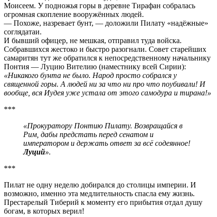
Моисеем. У подножья горы в деревне Тирафан собралась
огромная скопление вооружённых людей.
— Похоже, назревает бунт, — доложили Пилату «надёжные»
соглядатаи.
И бывший офицер, не мешкая, отправил туда войска.
Собравшихся жестоко и быстро разогнали. Совет старейших
самаритян тут же обратился к непосредственному начальнику
Понтия — Луцию Вителию (наместнику всей Сирии):
«Никакого бунта не было. Народ просто собрался у
священной горы. А людей ни за что ни про что поубивали! И
вообще, вся Иудея уже устала от этого самодура и тирана!»
***
«Прокуратору Понтию Пилату. Возвращайся в
Рим, дабы предстать перед сенатом и
императором и держать ответ за всё содеянное!
Луций
».
***
Пилат не одну неделю добирался до столицы империи. И
возможно, именно эта медлительность спасла ему жизнь.
Престарелый Тиберий к моменту его прибытия отдал душу
богам, в которых верил!