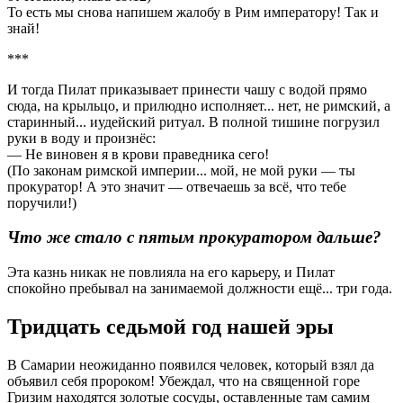
То есть мы снова напишем жалобу в Рим императору! Так и
знай!
***
И тогда Пилат приказывает принести чашу с водой прямо
сюда, на крыльцо, и прилюдно исполняет... нет, не римский, а
старинный... иудейский ритуал. В полной тишине погрузил
руки в воду и произнёс:
— Не виновен я в крови праведника сего!
(По законам римской империи... мой, не мой руки — ты
прокуратор! А это значит — отвечаешь за всё, что тебе
поручили!)
Что же стало с пятым прокуратором дальше?
Эта казнь никак не повлияла на его карьеру, и Пилат
спокойно пребывал на занимаемой должности ещё... три года.
Тридцать седьмой год нашей эры
В Самарии неожиданно появился человек, который взял да
объявил себя пророком! Убеждал, что на священной горе
Гризим находятся золотые сосуды, оставленные там самим