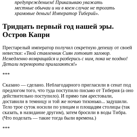
предупреждением! Приказываю уважать
местные обычаи и ни в коем случае не трогать
храмовые деньги! Император Тиберий».
Тридцать первый год нашей эры.
Остров Капри
Престарелый император получил секретную депешу от своей
невестки:
«Твой ставленник Сиян готовит заговор.
Немедленно возвращайся и разберись с ним, пока не поздно!
Детали переворота прилагаются!»
***
Сказано — сделано. Неблагодарного пригласили в сенат под
предлогом того, что туда поступило письмо от Тиберия (а оно
действительно поступило). И прямо там арестовали,
доставили в темницу и той же ночью тихонько... задушили.
Тело трое суток носили по улицам и площадям столицы (так
сказать, в назидание другим), затем бросили в воды Тибра.
(Что поделать — такие тогда были времена.)
***