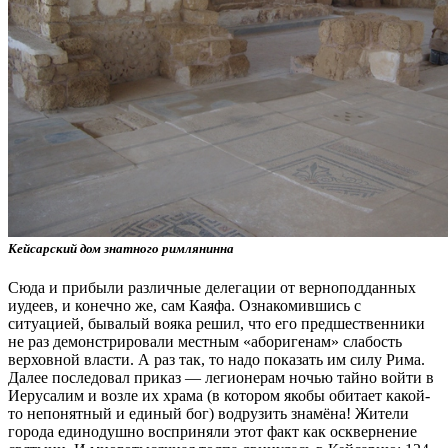
Кейсарский дом знатного римлянинна
Сюда и прибыли различные делегации от верноподданных
иудеев, и конечно же, сам Каяфа. Ознакомившись с
ситуацией, бывалый вояка решил, что его предшественники
не раз демонстрировали местным «аборигенам» слабость
верховной власти. А раз так, то надо показать им силу Рима.
Далее последовал приказ — легионерам ночью тайно войти в
Иерусалим и возле их храма (в котором якобы обитает какой-
то непонятный и единый бог) водрузить знамёна! Жители
города единодушно восприняли этот факт как осквернение