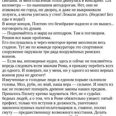
святыни. И многотысячная толпа двинулась в Кейсарию: 124
километра — по нынешним автодорогам. Нет, они не
атаковали ни город, ни дворец, и даже не выкрикивали
лозунги, а молча улеглись у стен! Лежали долго. (Неделю! Без
еды и воды!)
В конце концов, Понтию это безобразие надоело и он вышел...
поговорить по душам.
— Поднимайтесь и марш на ипподром. Там и поговорим.
Решим все ваши проблемы.
Его послушались и через некоторое время заполнили весь
стадион. Тут же по команде прокуратора это спортивное
сооружение окружили три ряда вооружённых римских
воинов.
— Если вы, непокорные иудеи, здесь и сейчас не поклянётесь
впредь следовать всем законам Рима, я прикажу перебить всех
до одного. И поверьте, ни у меня, ни у одного из моих верных
воинов рука не дрогнет!
Измученные и голодные люди в едином порыве склонили
головы. Мол, руби, но знай, наша вера — сильнее. И никто из
нас не позволит попирать древние законы наших предков.
Пришлось Пилату крепко задуматься. Нет, не о судьбах
бедных людей, а о том, что в Риме обязательно узнают: пятый
префект, только что вступив в должность, уничтожил
законопослушных налогоплательщиков и, главное, посеял
смуту — предшественницу возможного восстания. Делать