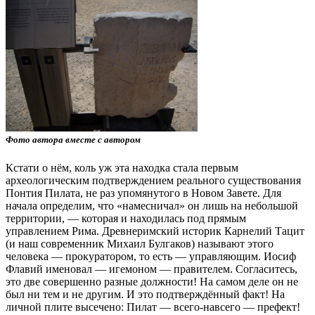
Фото автора вместе с автором
Кстати о нём, коль уж эта находка стала первым
археологическим подтверждением реального существования
Понтия Пилата, не раз упомянутого в Новом Завете. Для
начала определим, что «намесничал» он лишь на небольшой
территории, — которая и находилась под прямым
управлением Рима. Древнеримский историк Карнелий Тацит
(и наш современник Михаил Булгаков) называют этого
человека — прокуратором, то есть — управляющим. Иосиф
Флавий именовал — игемоном — правителем. Согласитесь,
это две совершенно разные должности! На самом деле он не
был ни тем и не другим. И это подтверждённый факт! На
личной плите высечено: Пилат — всего-навсего — префект!