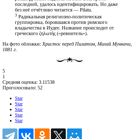
последней, удалось идентифицировать. Но даже
без неё отчётливо читается — Pilatu.
3
Радикальная религиозно-политическая
группировка, боровшаяся против римского
владычества в Иудее. Название происходит от
греческого ζηλωτής («ревнитель»).
На фото обложки:
Христос перед Пилатом, Михай Мункачи,
1881 г.
5
1
Средняя оценка:
3.11538
Проголосовало:
52
Star
Star
Star
Star
Star