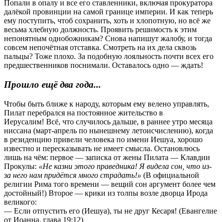
Попали в опалу и все его ставленники, включая прокуратора
далёкой провинции на самой границе империи. И как теперь
ему поступить, чтоб сохранить, хоть и хлопотную, но всё же
весьма хлебную должность. Проявить решимость к этим
непонятным однобожникам? Снова напишут жалобу, и тогда
совсем непочётная отставка. Смотреть на их дела сквозь
пальцы? Тоже плохо. За подобную лояльность почти всех его
предшественников поснимали. Оставалось одно — ждать!
Прошло ещё два года...
Чтобы быть ближе к народу, которым ему велено управлять,
Пилат перебрался на постоянное жительство в
Иерусалим! Всё, что случилось дальше, в раннее утро месяца
ниссана (март-апрель по нынешнему летоисчислению), когда
в резиденцию привели человека по имени Иешуа, хорошо
известно и пересказывать не имеет смысла. Остановлюсь
лишь на чём: первое — записка от жены Пилата — Клавдии
Прокулы:
«Не казни этого праведника! Я видела сон, что из-
за него нам придётся много страдать!»
(В официальной
религии Рима того времени — вещий сон аргумент более чем
достойный!) Второе — крики из толпы возле дворца Ирода
великого:
— Если отпустить его (Иешуа), ты не друг Кесаря! (Евангелие
от Иоанна, глава 19:12)