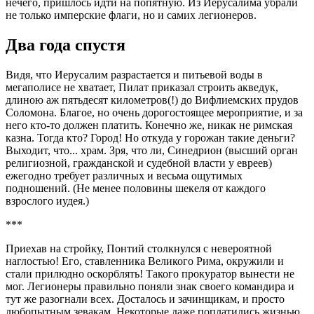
нечего, пришлось идти на попятную. Из Иерусалима убрали
не только имперские флаги, но и самих легионеров.
Два года спустя
Видя, что Иерусалим разрастается и питьевой воды в
мегаполисе не хватает, Пилат приказал строить акведук,
длиною аж пятьдесят километров(!) до Вифлиемских прудов
Соломона. Благое, но очень дорогостоящее мероприятие, и за
него кто-то должен платить. Конечно же, никак не римская
казна. Тогда кто? Город! Но откуда у горожан такие деньги?
Выходит, что... храм. Зря, что ли, Синедрион (высший орган
религиозной, гражданской и судебной власти у евреев)
ежегодно требует различных и весьма ощутимых
подношений. (Не менее половины шекеля от каждого
взрослого иудея.)
***
Приехав на стройку, Понтий столкнулся с невероятной
наглостью! Его, ставленника Великого Рима, окружили и
стали прилюдно оскорблять! Такого прокуратор вынести не
мог. Легионеры правильно поняли знак своего командира и
тут же разогнали всех. Досталось и зачинщикам, и просто
любопытным зевакам. Некоторые даже поплатились жизнью.