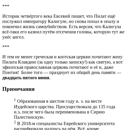
***
Историк четвёртого века Евсевий пишет, что Пилат ещё
послужил императору Калигуле, но снова попал в опалу и
покончил жизнь самоубийством. Есть версия, что Калигула
всё-таки его казнил путём отсечения головы, которую тут же
унёс ангел.
***
И тем не менее греческая и коптская церкви почитают жену
Пилата Клавдию (за одну только записку!) как святую, а вот
эфиопская православная церковь почитают и её и, даже
Понтия! Более того — празднует их общий день памяти —
двадцать пятого июня
.
Примечания
1
Образованная в шестом году н. э. на месте
Иудейского царства. Просуществовала до 135 года
н.э, после чего была переименована в Сирию
Палестинскую.
2
В 2018-м специалисты Еврейского университета
расшифровали надпись на нём. Всё, кроме