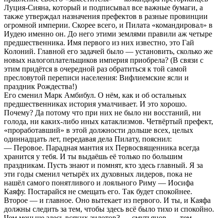
Луция-Сияна, который и подписывал все важные бумаги, а
также утверждал назначения префектов в разные провинции
огромной империи. Скорее всего, и Пилата «командировал» в
Иудею именно он. До него этими землями правили аж четыре
предшественника. Имя первого из них известно, это Гай
Колоний. Главной его задачей было — установить, сколько же
новых налогоплательщиков империя приобрела? (В связи с
этим придётся в очередной раз обратиться к той самой
пресловутой переписи населения: Вифлиемские ясли и
праздник Рождества!)
Его сменил Марк Амбибул. О нём, как и об остальных
предшественниках история умалчивает. И это хорошо.
Почему? Да потому что при них не было ни восстаний, ни
голода, ни каких-либо иных катаклизмов. Четвёртый префект,
«проработавший» в этой должности дольше всех, целых
одиннадцать лет, передавая дела Пилату, пояснил:
— Перовое. Парадная мантия их Первосвященника всегда
хранится у тебя. И ты выдаёшь её только по большим
праздникам. Пусть знают и помнят, кто здесь главный. Я за
эти годы сменил четырёх их духовных лидеров, пока не
нашёл самого понятливого и лояльного Риму — Иосифа
Каяфу. Постарайся не смещать его. Так будет спокойнее.
Второе — и главное. Оно вытекает из первого. И ты, и Каяфа
должны следить за тем, чтобы здесь всё было тихо и спокойно.
Чем меньше здесь всяких зилотов3 — смутьянов, — тем