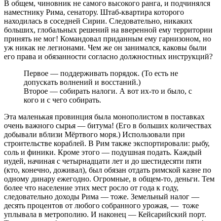
В общем, чиновник не самого высокого ранга, и подчинялся
наместнику Рима, сенатору. Штаб-квартира которого
находилась в соседней Сирии. Следовательно, никаких
больших, глобальных решений на вверенной ему территории
принять не мог! Командовал приданным ему гарнизоном, но
уж никак не легионами. Чем же он занимался, каковы были
его права и обязанности согласно должностных инструкций?
Первое — поддерживать порядок. (То есть не
допускать волнений и восстаний.)
Второе — собирать налоги. А вот их-то и было, с
кого и с чего собирать.
Эта маленькая провинция была монополистом в поставках
очень важного сырья — битума! (Его в больших количествах
добывали вблизи Мёртвого моря.) Использовали при
строительстве кораблей. В Рим также экспортировали: рыбу,
соль и финики. Кроме этого — подушная подать. Каждый
иудей, начиная с четырнадцати лет и до шестидесяти пяти
(кто, конечно, доживал), был обязан отдать римской казне по
одному динару ежегодно. Огромные, в общем-то, деньги. Тем
более что население этих мест росло от года к году,
следовательно доходы Рима — тоже. Земельный налог —
десять процентов от любого собранного урожая, — тоже
уплывала в метрополию. И наконец — Кейсарийский порт.