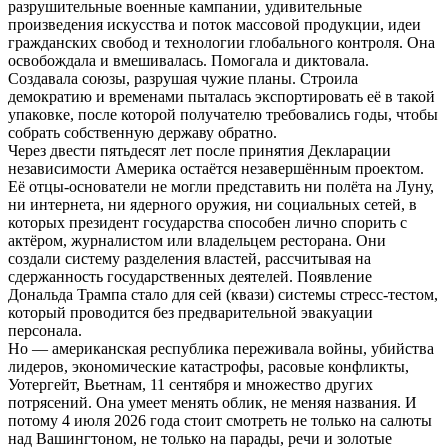
разрушительные военные кампании, удивительные
произведения искусства и поток массовой продукции, идеи
гражданских свобод и технологии глобального контроля. Она
освобождала и вмешивалась. Помогала и диктовала.
Создавала союзы, разрушая чужие планы. Строила
демократию и временами пыталась экспортировать её в такой
упаковке, после которой получателю требовались годы, чтобы
собрать собственную державу обратно.
Через двести пятьдесят лет после принятия Декларации
независимости Америка остаётся незавершённым проектом.
Её отцы-основатели не могли представить ни полёта на Луну,
ни интернета, ни ядерного оружия, ни социальных сетей, в
которых президент государства способен лично спорить с
актёром, журналистом или владельцем ресторана. Они
создали систему разделения властей, рассчитывая на
сдержанность государственных деятелей. Появление
Дональда Трампа стало для сей (квази) системы стресс-тестом,
который проводится без предварительной эвакуации
персонала.
Но — американская республика переживала войны, убийства
лидеров, экономические катастрофы, расовые конфликты,
Уотергейт, Вьетнам, 11 сентября и множество других
потрясений. Она умеет менять облик, не меняя названия. И
потому 4 июля 2026 года стоит смотреть не только на салюты
над Вашингтоном, не только на парады, речи и золотые