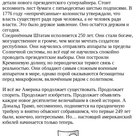
детали нового президентского суперлайнера. Стоит
вспомнить лист бумаги с пятьюдесятью шестью подписями. В
1776 году «непричёсанные» колонисты утверждали, что
власть существует ради прав человека, а не человек ради
власти. Это было дерзкое заявление. Оно остаётся дерзким и
сегодня.
Соединённым Штатам исполняется 250 лет. Они стали богаче,
могущественнее и громче, чем могли мечтать создатели
республики. Они научились отправлять аппараты за пределы
Солнечной системы, но всё ещё не научились спокойно
проводить президентские выборы. Они построили
Кремниевую долину, но периодически теряют связь с
реальностью. Они обладают самым сложным военным
аппаратом в мире, однако порой оказываются беззащитны
перед микрофоном, включённым рядом с политиком.
И всё же Америка продолжает существовать. Продолжает
спорить. Продолжает изобретать. Продолжает объявлять
каждое новое десятилетие величайшим в своей истории. А
Дональд Трамп, несомненно, поднимется на праздничную
трибуну и внятно объяснит собравшимся, что первые 249 лет
были, конечно, интересными. Но… настоящий американский
юбилей начинается только теперь.