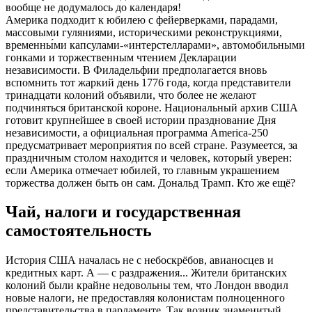
вообще не додумалось до календаря!
Америка подходит к юбилею с фейерверками, парадами,
массовыми гуляниями, историческими реконструкциями,
временны́ми капсулами-«интерстелларами», автомобильными
гонками и торжественным чтением Декларации
независимости. В Филадельфии предполагается вновь
вспомнить тот жаркий день 1776 года, когда представители
тринадцати колоний объявили, что более не желают
подчиняться британской короне. Национальный архив США
готовит крупнейшее в своей истории празднование Дня
независимости, а официальная программа America-250
предусматривает мероприятия по всей стране. Разумеется, за
праздничным столом находится и человек, который уверен:
если Америка отмечает юбилей, то главным украшением
торжества должен быть он сам. Дональд Трамп. Кто же ещё?
Чай, налоги и государственная
самостоятельность
История США началась не с небоскрёбов, авианосцев и
кредитных карт. А — с раздражения... Жители британских
колоний были крайне недовольны тем, что Лондон вводил
новые налоги, не предоставляя колонистам полноценного
представительства в парламенте. Так возник знаменитый