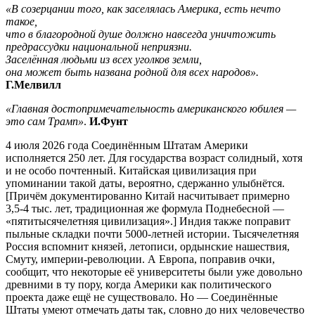
«В созерцании того, как заселялась Америка, есть нечто
такое,
что в благородной душе должно навсегда уничтожить
предрассудки национальной неприязни.
Заселённая людьми из всех уголков земли,
она может быть названа родной для всех народов».
Г.Мелвилл
«Главная достопримечательность американского юбилея —
это сам Трамп»
.
И.Фунт
4 июля 2026 года Соединённым Штатам Америки
исполняется 250 лет. Для государства возраст солидный, хотя
и не особо почтенный. Китайская цивилизация при
упоминании такой даты, вероятно, сдержанно улыбнётся.
[Причём документированно Китай насчитывает примерно
3,5-4 тыс. лет, традиционная же формула Поднебесной —
«пятитысячелетняя цивилизация».] Индия также поправит
пыльные складки почти 5000-летней истории. Тысячелетняя
Россия вспомнит князей, летописи, ордынские нашествия,
Смуту, империи-революции. А Европа, поправив очки,
сообщит, что некоторые её университеты были уже довольно
древними в ту пору, когда Америки как политического
проекта даже ещё не существовало. Но — Соединённые
Штаты умеют отмечать даты так, словно до них человечество