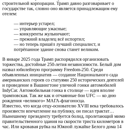
строительной корпорации. Трамп давно разговаривает о
государстве так, словно оно является принадлежащим ему
отелем:
— интерьер устарел;
— управляющие ужасные;
— конкуренты жульничают;
— прежний владелец всё испортил;
— но теперь пришёл лучший специалист, и
потрёпанное здание снова станет великим.
В январе 2025 года Трамп распорядился организовать
торжества, достойные 250-летия независимости. Белый дом
назвал юбилейную программу Freedom-250. Среди
объявленных инициатив — создание Национального сада
американских героев со статуями 250 исторических деятелей
и проведение в Вашингтоне уличной гонки автомобилей
IndyCar. Автомобильная гонка в столице — идея вполне
трамповская. Так же как и отчаянные бои UFC — ко дню
рождения «великого» МАГА-флагоносца.
Известно, что когда отцу-основателю XVIII века требовалось
произвести впечатление на публику, он писал трактат…
Нынешнему президенту требуется болид, пролетающий мимо
правительственного здания на скорости триста километров в
час. Или кровавая рубка на Южной лужайке Белого дома 14