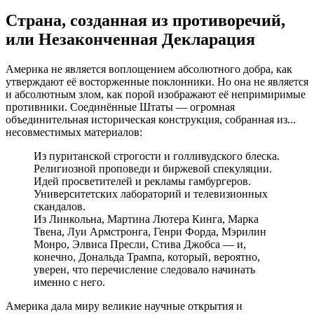
Страна, созданная из противоречий,
или Незаконченная Декларация
Америка не является воплощением абсолютного добра, как
утверждают её восторженные поклонники. Но она не является
и абсолютным злом, как порой изображают её непримиримые
противники. Соединённые Штаты — огромная
объединительная историческая конструкция, собранная из...
несовместимых материалов:
Из пуританской строгости и голливудского блеска.
Религиозной проповеди и биржевой спекуляции.
Идей просветителей и рекламы гамбургеров.
Университетских лабораторий и телевизионных
скандалов.
Из Линкольна, Мартина Лютера Кинга, Марка
Твена, Луи Армстронга, Генри Форда, Мэрилин
Монро, Элвиса Пресли, Стива Джобса — и,
конечно, Дональда Трампа, который, вероятно,
уверен, что перечисление следовало начинать
именно с него.
Америка дала миру великие научные открытия и