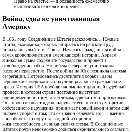
Право на счастье — и обязанность ежемесячно
выплачивать банковский кредит.
Война, едва не уничтожившая
Америку
В 1861 году Соединённые Штаты раскололись… Южные
штаты, экономика которых опиралась на рабский труд,
попытались выйти из Союза. Началась Гражданская война —
самая кровопролитная в американской истории. Авраам
Линкольн сумел сохранить государство и провести
освобождение рабов. Но победа Севера не уничтожила
расовое неравенство. После войны на Юге возникла система
сегрегации. Потребовались десятилетия борьбы, дабы
чернокожие американцы получили реальные гражданские
права. История USA вообще напоминает длинный судебный
процесс, в котором страна постоянно выступает
одновременно истцом, ответчиком, адвокатом и присяжным.
Она провозглашает идеал, нарушает его, протестует против
собственного нарушения, принимает новый закон и затем ещё
полвека спорит о том, что сей закон означает. Но — именно
способность к спору стала одной из причин
жизнеспособности американской системы. В Соединённых
Штатах почти невозможно добиться окончательного согласия.