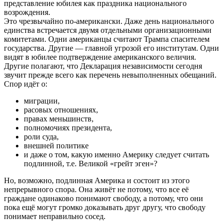
представление юбилея как праздника национального
возрождения.
Это чрезвычайно по-американски. Даже день национального
единства встречается двумя отдельными организационными
комитетами. Одни американцы считают Трампа спасителем
государства. Другие — главной угрозой его институтам. Одни
видят в юбилее подтверждение американского величия.
Другие полагают, что Декларация независимости сегодня
звучит прежде всего как перечень невыполненных обещаний.
Спор идёт о:
миграции,
расовых отношениях,
правах меньшинств,
полномочиях президента,
роли суда,
внешней политике
и даже о том, какую именно Америку следует считать
подлинной, т.е. Великой «грейт эген»?
Но, возможно, подлинная Америка и состоит из этого
непрерывного спора. Она живёт не потому, что все её
граждане одинаково понимают свободу, а потому, что они
пока ещё могут громко доказывать друг другу, что свободу
понимает неправильно сосед.