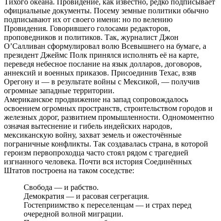
Тихого океана. Провидение, как известно, редко подписывает
официальные документы. Посему земные политики обычно
подписывают их от своего имени: но по велению
Провидения. Говорившего голосами редакторов,
проповедников и политиков. Так, журналист Джон
О’Салливан сформулировал волю Всевышнего на бумаге, а
президент Джеймс Полк принялся исполнять её на карте,
переведя небесное послание на язык долларов, договоров,
аннексий и военных приказов. Присоединив Техас, взяв
Орегону и — в результате войны с Мексикой, — получив
огромные западные территории.
Американское продвижение на запад сопровождалось
освоением огромных пространств, строительством городов и
железных дорог, развитием промышленности. Одномоментно
означая вытеснение и гибель индейских народов,
мексиканскую войну, захват земель и ожесточённые
пограничные конфликты. Так создавалась страна, в которой
героизм первопроходца часто стоял рядом с трагедией
изгнанного человека. Почти вся история Соединённых
Штатов построена на таком соседстве:
Свобода — и рабство.
Демократия — и расовая сегрегация.
Гостеприимство к переселенцам — и страх перед
очередной волной миграции.