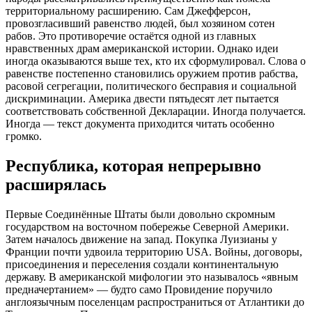
территориальному расширению. Сам Джефферсон,
провозгласивший равенство людей, был хозяином сотен
рабов. Это противоречие остаётся одной из главных
нравственных драм американской истории. Однако идеи
иногда оказываются выше тех, кто их сформулировал. Слова о
равенстве постепенно становились оружием против рабства,
расовой сегрегации, политического бесправия и социальной
дискриминации. Америка двести пятьдесят лет пытается
соответствовать собственной Декларации. Иногда получается.
Иногда — текст документа приходится читать особенно
громко.
Республика, которая непрерывно
расширялась
Первые Соединённые Штаты были довольно скромным
государством на восточном побережье Северной Америки.
Затем началось движение на запад. Покупка Луизианы у
Франции почти удвоила территорию USA. Войны, договоры,
присоединения и переселения создали континентальную
державу. В американской мифологии это называлось «явным
предначертанием» — будто само Провидение поручило
англоязычным поселенцам распространиться от Атлантики до