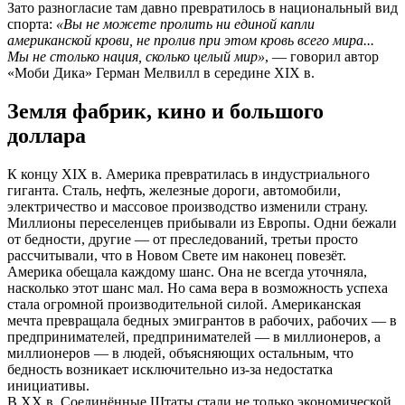
Зато разногласие там давно превратилось в национальный вид
спорта:
«Вы не можете пролить ни единой капли
американской крови, не пролив при этом кровь всего мира...
Мы не столько нация, сколько целый мир»
, — говорил автор
«Моби Дика» Герман Мелвилл в середине XIX в.
Земля фабрик, кино и большого
доллара
К концу XIX в. Америка превратилась в индустриального
гиганта. Сталь, нефть, железные дороги, автомобили,
электричество и массовое производство изменили страну.
Миллионы переселенцев прибывали из Европы. Одни бежали
от бедности, другие — от преследований, третьи просто
рассчитывали, что в Новом Свете им наконец повезёт.
Америка обещала каждому шанс. Она не всегда уточняла,
насколько этот шанс мал. Но сама вера в возможность успеха
стала огромной производительной силой. Американская
мечта превращала бедных эмигрантов в рабочих, рабочих — в
предпринимателей, предпринимателей — в миллионеров, а
миллионеров — в людей, объясняющих остальным, что
бедность возникает исключительно из-за недостатка
инициативы.
В XX в. Соединённые Штаты стали не только экономической,