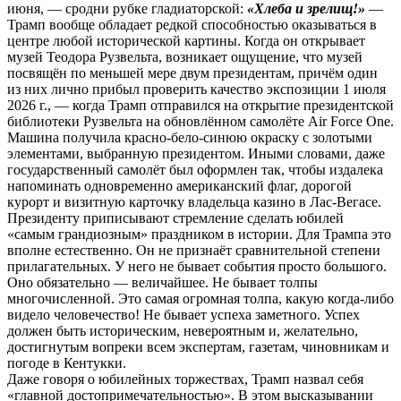
июня, — сродни рубке гладиаторской:
«Хлеба и зрелищ!»
—
Трамп вообще обладает редкой способностью оказываться в
центре любой исторической картины. Когда он открывает
музей Теодора Рузвельта, возникает ощущение, что музей
посвящён по меньшей мере двум президентам, причём один
из них лично прибыл проверить качество экспозиции 1 июля
2026 г., — когда Трамп отправился на открытие президентской
библиотеки Рузвельта на обновлённом самолёте Air Force One.
Машина получила красно-бело-синюю окраску с золотыми
элементами, выбранную президентом. Иными словами, даже
государственный самолёт был оформлен так, чтобы издалека
напоминать одновременно американский флаг, дорогой
курорт и визитную карточку владельца казино в Лас-Вегасе.
Президенту приписывают стремление сделать юбилей
«самым грандиозным» праздником в истории. Для Трампа это
вполне естественно. Он не признаёт сравнительной степени
прилагательных. У него не бывает события просто большого.
Оно обязательно — величайшее. Не бывает толпы
многочисленной. Это самая огромная толпа, какую когда-либо
видело человечество! Не бывает успеха заметного. Успех
должен быть историческим, невероятным и, желательно,
достигнутым вопреки всем экспертам, газетам, чиновникам и
погоде в Кентукки.
Даже говоря о юбилейных торжествах, Трамп назвал себя
«главной достопримечательностью». В этом высказывании