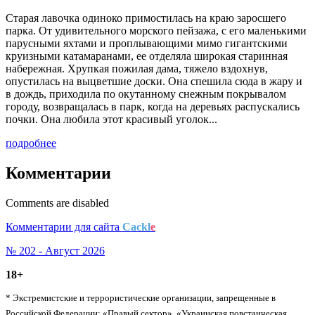
Старая лавочка одиноко примостилась на краю заросшего
парка. От удивительного морского пейзажа, с его маленькими
парусными яхтами и проплывающими мимо гигантскими
круизными катамаранами, ее отделяла широкая старинная
набережная. Хрупкая пожилая дама, тяжело вздохнув,
опустилась на выцветшие доски. Она спешила сюда в жару и
в дождь, приходила по окутанному снежным покрывалом
городу, возвращалась в парк, когда на деревьях распускались
почки. Она любила этот красивый уголок...
подробнее
Комментарии
Comments are disabled
Комментарии для сайта
Cackl
e
№ 202 - Август 2026
18+
* Экстремистские и террористические организации, запрещенные в
Российской Федерации: «Правый сектор», «Украинская повстанческая