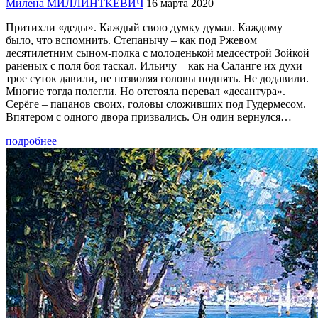
Милена МИЛЛИНТКЕВИЧ
16 марта 2020
Притихли «деды». Каждый свою думку думал. Каждому
было, что вспомнить. Степанычу – как под Ржевом
десятилетним сыном-полка с молоденькой медсестрой Зойкой
раненых с поля боя таскал. Ильичу – как на Саланге их духи
трое суток давили, не позволяя головы поднять. Не додавили.
Многие тогда полегли. Но отстояла перевал «десантура».
Серёге – пацанов своих, головы сложивших под Гудермесом.
Впятером с одного двора призвались. Он один вернулся…
подробнее