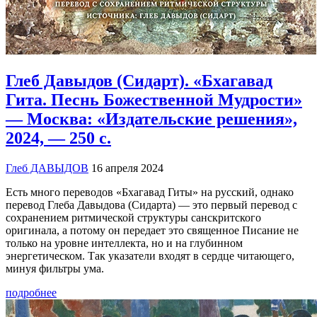
Глеб Давыдов (Сидарт). «Бхагавад
Гита. Песнь Божественной Мудрости»
— Москва: «Издательские решения»,
2024, — 250 с.
Глеб ДАВЫДОВ
16 апреля 2024
Есть много переводов «Бхагавад Гиты» на русский, однако
перевод Глеба Давыдова (Сидарта) — это первый перевод с
сохранением ритмической структуры санскритского
оригинала, а потому он передает это священное Писание не
только на уровне интеллекта, но и на глубинном
энергетическом. Так указатели входят в сердце читающего,
минуя фильтры ума.
подробнее