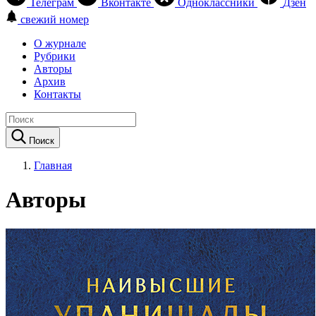
Телеграм
Вконтакте
Одноклассники
Дзен
свежий номер
О журнале
Рубрики
Авторы
Архив
Контакты
Поиск
Главная
Авторы