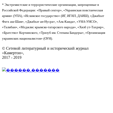
* Экстремистские и террористические организации, запрещенные в
Российской Федерации: «Правый сектор», «Украинская повстанческая
армия» (УПА), «Исламское государство» (ИГ, ИГИЛ, ДАИШ), «Джабхат
Фатх аш-Шам», «Джабхат ан-Нусра», «Аль-Каида», «УНА-УНСО»,
«Талибан», «Меджлис крымско-татарского народа», «Хизб ут-Тахрир»,
«Братство» Корчинского, «Тризуб им. Степана Бандеры», «Организация
украинских националистов» (ОУН).
© Сетевой литературный и исторический журнал
«Камертон»,
2017 - 2019