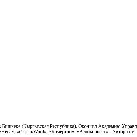
а в Бишкеке (Кыргызская Республика). Окончил Академию Управ
Нева», «Слово/Word», «Камертон», «Великороссъ» . Автор книги 