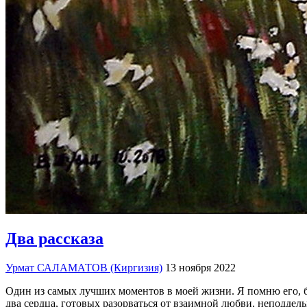
Два рассказа
Урмат САЛАМАТОВ (Киргизия)
13 ноября 2022
Один из самых лучших моментов в моей жизни. Я помню его, бу
два сердца, готовых разорваться от взаимной любви, неподде