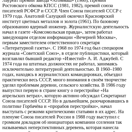
Лауреат премии завода «Атоммаш» (1980), Премии
Ростовского обкома КПСС (1981, 1982), премий союза
писателей РСФСР и СССР. Член Союза писателей СССР с
1979 года. Анатолий Салуцкий окончил Красноярский
институт цветных металлов и золота (1961). По базовому
образованию ядерный инженер. Журналистскую деятельность
начал в газете «Комсомольская правда», затем работал
заведующим отделом информации «Вечерней Москвы»,
первым заместителем ответственного секретаря
«Литературной газеты». С 1968 по 1974 год был спецкором
журнала «Советский Союз», в отделе публицистики, который
возглавлял бывший редактор «Известий» А. И. Аджубей. С
1974 года на штатных должностях не работал, занимаясь
исключительно литературной деятельностью. В 1960–1980
годах, находясь в журналистских командировках, объездил
практически весь СССР, много внимания в своём творчестве
уделял проблемам деревни, сельского хозяйства. В 1986 году
выпустил первую в стране книгу о перестройке «На
апрельских ветрах», которую активно обсуждал Секретариат
Союза писателей СССР. Но в дальнейшем, разочаровавшись в
политике Горбачёва и «прорабов перестройки», начал
выступать с резкими критическими статьями в их адрес. На
пленуме Союза писателей России в 1988 году выступил с
громким докладом об инициаторах компании сселения так
называемых неперспективных деревень, которая нанесла