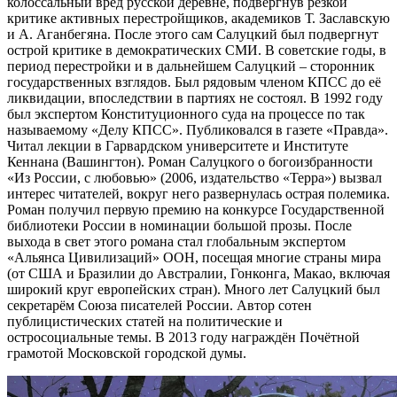
колоссальный вред русской деревне, подвергнув резкой
критике активных перестройщиков, академиков Т. Заславскую
и А. Аганбегяна. После этого сам Салуцкий был подвергнут
острой критике в демократических СМИ. В советские годы, в
период перестройки и в дальнейшем Салуцкий – сторонник
государственных взглядов. Был рядовым членом КПСС до её
ликвидации, впоследствии в партиях не состоял. В 1992 году
был экспертом Конституционного суда на процессе по так
называемому «Делу КПСС». Публиковался в газете «Правда».
Читал лекции в Гарвардском университете и Институте
Кеннана (Вашингтон). Роман Салуцкого о богоизбранности
«Из России, с любовью» (2006, издательство «Терра») вызвал
интерес читателей, вокруг него развернулась острая полемика.
Роман получил первую премию на конкурсе Государственной
библиотеки России в номинации большой прозы. После
выхода в свет этого романа стал глобальным экспертом
«Альянса Цивилизаций» ООН, посещая многие страны мира
(от США и Бразилии до Австралии, Гонконга, Макао, включая
широкий круг европейских стран). Много лет Салуцкий был
секретарём Союза писателей России. Автор сотен
публицистических статей на политические и
остросоциальные темы. В 2013 году награждён Почётной
грамотой Московской городской думы.