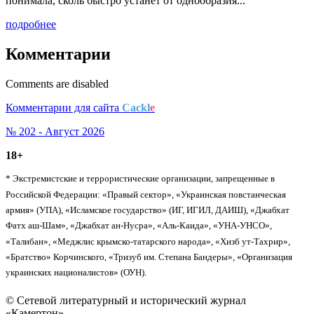
понимала, сколь быстро устанет от однообразия...
подробнее
Комментарии
Comments are disabled
Комментарии для сайта
Cackl
e
№ 202 - Август 2026
18+
* Экстремистские и террористические организации, запрещенные в
Российской Федерации: «Правый сектор», «Украинская повстанческая
армия» (УПА), «Исламское государство» (ИГ, ИГИЛ, ДАИШ), «Джабхат
Фатх аш-Шам», «Джабхат ан-Нусра», «Аль-Каида», «УНА-УНСО»,
«Талибан», «Меджлис крымско-татарского народа», «Хизб ут-Тахрир»,
«Братство» Корчинского, «Тризуб им. Степана Бандеры», «Организация
украинских националистов» (ОУН).
© Сетевой литературный и исторический журнал
«Камертон»,