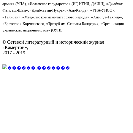
армия» (УПА), «Исламское государство» (ИГ, ИГИЛ, ДАИШ), «Джабхат
Фатх аш-Шам», «Джабхат ан-Нусра», «Аль-Каида», «УНА-УНСО»,
«Талибан», «Меджлис крымско-татарского народа», «Хизб ут-Тахрир»,
«Братство» Корчинского, «Тризуб им. Степана Бандеры», «Организация
украинских националистов» (ОУН).
© Сетевой литературный и исторический журнал
«Камертон»,
2017 - 2019