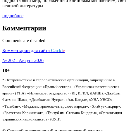
подростковый мир, пораженный клиповым мышлением, свет
великой литературы.
подробнее
Комментарии
Comments are disabled
Комментарии для сайта
Cackl
e
№ 202 - Август 2026
18+
* Экстремистские и террористические организации, запрещенные в
Российской Федерации: «Правый сектор», «Украинская повстанческая
армия» (УПА), «Исламское государство» (ИГ, ИГИЛ, ДАИШ), «Джабхат
Фатх аш-Шам», «Джабхат ан-Нусра», «Аль-Каида», «УНА-УНСО»,
«Талибан», «Меджлис крымско-татарского народа», «Хизб ут-Тахрир»,
«Братство» Корчинского, «Тризуб им. Степана Бандеры», «Организация
украинских националистов» (ОУН).
© Сетевой литературный и исторический журнал