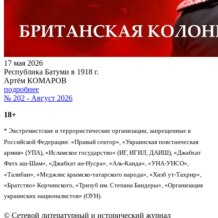
17 мая 2026
Республика Батуми в 1918 г.
Артём КОМАРОВ
подробнее
№ 202 - Август 2026
18+
* Экстремистские и террористические организации, запрещенные в
Российской Федерации: «Правый сектор», «Украинская повстанческая
армия» (УПА), «Исламское государство» (ИГ, ИГИЛ, ДАИШ), «Джабхат
Фатх аш-Шам», «Джабхат ан-Нусра», «Аль-Каида», «УНА-УНСО»,
«Талибан», «Меджлис крымско-татарского народа», «Хизб ут-Тахрир»,
«Братство» Корчинского, «Тризуб им. Степана Бандеры», «Организация
украинских националистов» (ОУН).
© Сетевой литературный и исторический журнал