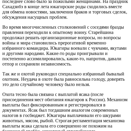
последнее слово было за пожилыми женщинами. На праздник
Сахадзибэ в конце лета юкагирские роды сходились вместе
для обмена новостями, заключения браков и торговых сделок,
обсуждения насущных проблем.
Во время многочисленных столкновений с соседями бразды
правления переходили к опытному воину. Старейшина
продолжал решать организационные вопросы, но вопросы
войны и мира становились прерогативой временно
избранного командира. Юкагиры воевали с чукчами, якутами
и другими народами. Какие-то роды проигрывали и
постепенно ассимилировались, какие-то, напротив, давали
отпор и сохраняли независимость.
Так же и охотой руководил специально избранный бывалый
охотник. Неудача в охоте была равносильна голоду, доверять
это дело случайному человеку было нельзя.
Охота тесно была связана с выплатой ясака (после
присоединения мест обитания юкагиров к России). Механизм
выплаты был фиксированным и регистрировался в
документах. Ясак был тогдашним аналогом современных
налогов в госбюджет. Юкагиры выплачивали его шкурами
животных, мясом, рыбой. Строгая регламентация механизма
выплаты ясака сделала его совершенно не похожим на