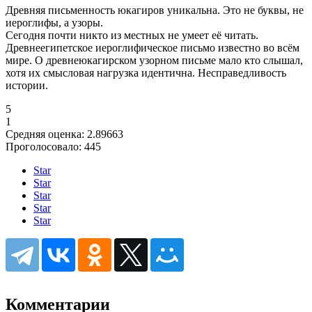
Древняя письменность юкагиров уникальна. Это не буквы, не
иероглифы, а узоры.
Сегодня почти никто из местных не умеет её читать.
Древнеегипетское иероглифическое письмо известно во всём
мире. О древнеюкагирском узорном письме мало кто слышал,
хотя их смысловая нагрузка идентична. Несправедливость
истории.
5
1
Средняя оценка:
2.89663
Проголосовало:
445
Star
Star
Star
Star
Star
Комментарии