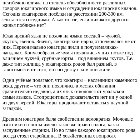
неизбежно влияла на степень обособленности различных
говоров юкагирского языка и отчуждения юкагирских кланов.
Сегодня юкагирские посёлки на расстоянии 200-300 км.
считаются соседними. А как иначе, если никакого другого
жилья поближе нет?
Юкагирский язык не похож на языки соседей – чукчей,
якутов, эвенов. Значит, юкагирский народ отпочковался не от
них. Первоначально юкагиры жили в полуземлянках-
чандалах. Конусообразные чумы появились у них позже под
влиянием чукчей, срубные юрты – под влиянием якутов. Т.е.
даже тип жилища у юкагирских родов был разный, в
зависимости от того, по соседству с кем они жили.
Одни учёные полагают, что юкагиры – наследники каменного
века, другие – что они появились в местах обитания
сравнительно недавно, а их язык откололся от уральской
семьи языков. Стопроцентных доказательств нет ни у одной
из двух версий. Юкагиры продолжают оставаться научной
загадкой.
Древним юкагирам была свойственна демократия. Молодые
охотники и воины имели такое же право голоса, как и
заслуженные старики. Но во главе каждого юкагирского рода
всегда стоял старейшина. В хозяйственных вопросах