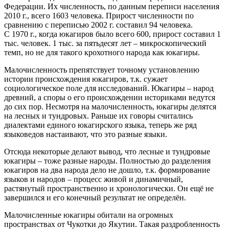
Федерации. Их численность, по данным переписи населения
2010 г., всего 1603 человека. Прирост численности по
сравнению с переписью 2002 г. составил 94 человека.
С 1970 г., когда юкагиров было всего 600, прирост составил 1
тыс. человек. 1 тыс. за пятьдесят лет – микроскопический
темп, но не для такого крохотного народа как юкагиры.
Малочисленность препятствует точному установлению
истории происхождения юкагиров, т.к. сужает
социологическое поле для исследований. Юкагиры – народ
древний, а споры о его происхождении историками ведутся
до сих пор. Несмотря на малочисленность, юкагиры делятся
на лесных и тундровых. Раньше их говоры считались
диалектами единого юкагирского языка, теперь же ряд
языковедов настаивают, что это разные языки.
Отсюда некоторые делают вывод, что лесные и тундровые
юкагиры – тоже разные народы. Полностью до разделения
юкагиров на два народа дело не дошло, т.к. формирование
языков и народов – процесс живой и динамичный,
растянутый пространственно и хронологически. Он ещё не
завершился и его конечный результат не определён.
Малочисленные юкагиры обитали на огромных
пространствах от Чукотки до Якутии. Такая раздробленность