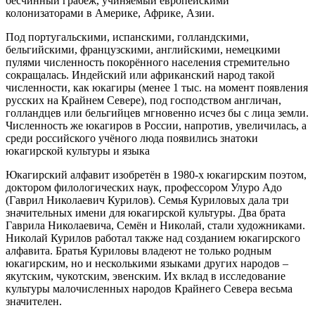
бесчинный грабёж, учиняемый европейскими
колонизаторами в Америке, Африке, Азии.
Под португальскими, испанскими, голландскими,
бельгийскими, французскими, английскими, немецкими
пулями численность покорённого населения стремительно
сокращалась. Индейский или африканский народ такой
численности, как юкагиры (менее 1 тыс. на момент появления
русских на Крайнем Севере), под господством англичан,
голландцев или бельгийцев мгновенно исчез бы с лица земли.
Численность же юкагиров в России, напротив, увеличилась, а
среди российского учёного люда появились знатоки
юкагирской культуры и языка
Юкагирский алфавит изобретён в 1980-х юкагирским поэтом,
доктором филологических наук, профессором Улуро Адо
(Гаврил Николаевич Курилов). Семья Куриловых дала три
значительных имени для юкагирской культуры. Два брата
Гаврила Николаевича, Семён и Николай, стали художниками.
Николай Курилов работал также над созданием юкагирского
алфавита. Братья Куриловы владеют не только родным
юкагирским, но и несколькими языками других народов –
якутским, чукотским, эвенским. Их вклад в исследование
культуры малочисленных народов Крайнего Севера весьма
значителен.