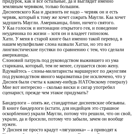
придурок, как и все остальные, да и выглядит именно
земляным червяком, только большим.
Диснеевского Каа и дразнить не надо – червяк он и есть
червяк, который к тому же хочет сожрать Маугли. Каа хочет
задушить Маугли. Американцы, блин, ничего святого.
У Каа голосок и интонации открытого гея, и поведение
неудачника по жизни – хотя он и владеет гипнозом.
Хати. У меня в старой книге был именно такой перевод, в
нашем мультфильме слона назвали Хатхи, но это все
лингвистические пустяки по сравнению с тем, что сделали
американцы.
Слоновий патруль под руководством выжившего из ума
старикана, который, тем не менее, слушается свою жену.
Вдумайтесь – слоны-милитаристы маршируют по джунглям
под руководством явного маразматика (не исключено, что у
Диснея были счеты к какому-нибудь НАТОвскому генералу)
Мне вот интересно – сколько виски и сигар употребил
сценарист, прежде чем этакое придумать?
Бандерлоги – опять же, стандартные диснеевские обезьяны.
В книге бандерлоги (кстати, для индийцев это страшное
оскорбление) украли Маугли, потому что решили, что он свой,
украли, да и бросили, потому что забыли, зачем он вообще
нужен.
У Диснея не просто крадут «лягушонка» – а приводят к