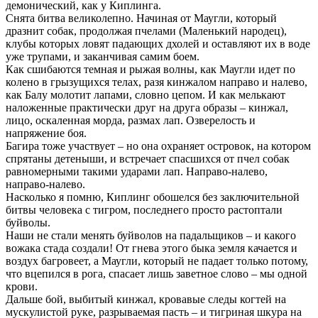
демонический, как у Киплинга.
Снята битва великолепно. Начиная от Маугли, который
дразнит собак, продолжая пчелами (Маленький народец),
клубы которых ловят падающих дхолей и оставляют их в воде
уже трупами, и заканчивая самим боем.
Как сшибаются темная и рыжая волны, как Маугли идет по
колено в грызущихся телах, разя кинжалом направо и налево,
как Балу молотит лапами, словно цепом. И как мелькают
наложенные практически друг на друга образы – кинжал,
лицо, оскаленная морда, размах лап. Озверелость и
напряжение боя.
Багира тоже участвует – но она охраняет островок, на котором
спрятаны детеныши, и встречает спасшихся от пчел собак
равномерными такими ударами лап. Направо-налево,
направо-налево.
Насколько я помню, Киплинг обошелся без заключительной
битвы человека с тигром, последнего просто растоптали
буйволы.
Наши не стали менять буйволов на падальщиков – и какого
вожака стада создали! От гнева этого быка земля качается и
воздух багровеет, а Маугли, который не падает только потому,
что вцепился в рога, спасает лишь заветное слово – мы одной
крови.
Дальше бой, выбитый кинжал, кровавые следы когтей на
мускулистой руке, разрываемая пасть – и тигриная шкура на