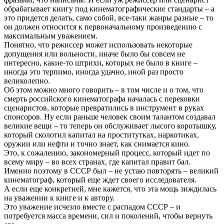
обрабатывает книгу под кинематографические стандарты – а
это придется делать, само собой, все-таки жанры разные – то
он должен относится к первоначальному произведению с
максимальным уважением.
Понятно, что режиссер может использовать некоторые
допущения или вольности, иначе было бы совсем не
интересно, какие-то штрихи, которых не было в книге –
иногда это терпимо, иногда удачно, иной раз просто
великолепно.
Об этом можно много говорить – в том числе и о том, что
смерть российского кинематографа началась с перековки
сценаристов, которые превратились в инструмент в руках
спонсоров. Ну если раньше человек своим талантом создавал
великие вещи – то теперь он обслуживает лысого коротышку,
который сколотил капитал на проститутках, наркотиках,
оружии или нефти и точно знает, как снимается кино.
Это, к сожалению, закономерный процесс, который идет по
всему миру – во всех странах, где капитал правит бал.
Именно поэтому в СССР был – не устаю повторять – великий
кинематограф, который еще ждет своего исследователя.
А если еще конкретней, мне кажется, что эта мощь зиждилась
на уважении к книге и к автору.
Это уважение исчезло вместе с распадом СССР – и
потребуется масса времени, сил и поколений, чтобы вернуть