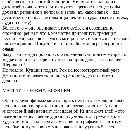
свойственных взрослой женщине. Не пугается, когда из
джунглей появляется нечто смуглое, грязное и тощее (я бы
добавил репейник в волосах и запах, ах, какой запах – для
десятилетней соблазнительницы некий натурализм не помеха,
судя по всему)
Более того – она оценивает этого субъекта совершенно
спокойно, решает, что в хозяйстве пригодится, трепещет
ресницами, колышет грудью, которой нет, и многозначительно
роняет кувшин. И ждет, этак в пол-оборота, играя черными
очами.
Балу – вот когда проявилась заявленная Киплингом мудрость
медведя-учителя – орет: ты что, ты пропадешь, это опасней
Шер-хана!!
Но поздно. Кувшин поднят. Рок нанес неотвратимый удар.
Десятилетний мальчик попал в рабство к десятилетней
девочке.
МАУГЛИ. СОЮЗМУЛЬТФИЛЬМ
Об этом мультфильме мне говорить немного тяжело, потому
что о поэзии говорить и писать не легкое занятие. А наш
многосерийный вариант легендарной Книги джунглей – это
именно поэзия, я бы не удивился, узнав, что и режиссер, и
художники в часы досуга самозабвенно рифмуют – потому
что обычному человеку, мне кажется, не удалось бы столь