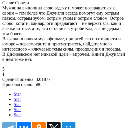
Скале Совета.
Мужчина выполнил свою задачу и может возвращаться к
своим – тем более что Джунгли всегда помогут ему острым
глазом, острым зубом, острым умом и острым словом. Острое
слово, кстати, бандарлоги предлагают – не держат зла, как и
все животные, а те, что остались в утробе Каа, зла не держат
тем более.
Все-таки в нашем мультфильме, при всей его поэтичности и
юморе – пересмотрите и присмотритесь, найдете много
интересного – ключевые темы силы, преодоления и победы.
В Диснеевском нет никакой идеи – впрочем, Книги Джунглей
в нем тоже нет.
5
1
Средняя оценка:
3.01877
Проголосовало:
586
Star
Star
Star
Star
Star