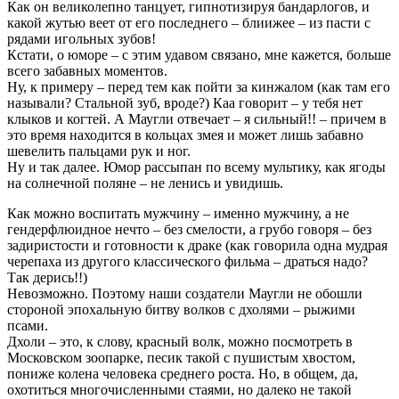
Как он великолепно танцует, гипнотизируя бандарлогов, и
какой жутью веет от его последнего – блиижее – из пасти с
рядами игольных зубов!
Кстати, о юморе – с этим удавом связано, мне кажется, больше
всего забавных моментов.
Ну, к примеру – перед тем как пойти за кинжалом (как там его
называли? Стальной зуб, вроде?) Каа говорит – у тебя нет
клыков и когтей. А Маугли отвечает – я сильный!! – причем в
это время находится в кольцах змея и может лишь забавно
шевелить пальцами рук и ног.
Ну и так далее. Юмор рассыпан по всему мультику, как ягоды
на солнечной поляне – не ленись и увидишь.
Как можно воспитать мужчину – именно мужчину, а не
гендерфлюидное нечто – без смелости, а грубо говоря – без
задиристости и готовности к драке (как говорила одна мудрая
черепаха из другого классического фильма – драться надо?
Так дерись!!)
Невозможно. Поэтому наши создатели Маугли не обошли
стороной эпохальную битву волков с дхолями – рыжими
псами.
Дхоли – это, к слову, красный волк, можно посмотреть в
Московском зоопарке, песик такой с пушистым хвостом,
пониже колена человека среднего роста. Но, в общем, да,
охотиться многочисленными стаями, но далеко не такой