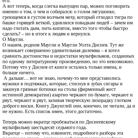
его.
А вот теперь, когда слегка выпущен пар, можно поговорить
именно о том, о чем и собирался: о голом лягушонке,
греющемся в густом волчьем меху, который отходил тигра по
башке горящей веткой, удивлялся повадкам людей – зачем им
надо глотать дым, пить кипяток, вместо того чтобы быстро
сделать? – но в итоге к людям и вернулся.
О Маугли.
О нашем, родном Маугли и Маугли Уолта Диснея. Тут же
возникает совершенно удивительная дилемма – я хотел
сравнить достоинства и недостатки мультфильмов, созданных
по одному литературному произведению, но это невозможно.
Потому что у Диснея от книги остались только имена, и
больше ничего.
А дальше… вот не знаю, почему-то мне представились
мужики в подтяжках, которые, стиснув в зубах сигары и
закинув грязные ботинки на столы (фирменный жест
истинной демократии) азартно черкают по бумаге, черкают и
рвут, черкают и рвут, заливая творческую лихорадку глотком
доброго виски. Книгу Джунглей они, конечно, не читали, да и
не нужно. Есть список имен, этого достаточно.
Теперь можно вкратце пробежаться по Диснеевскому
мультфильму шестьдесят седьмого года.
Вкратце – потому что, извините, подробного разбора эта