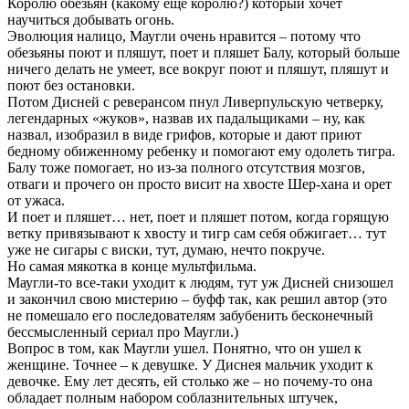
Королю обезьян (какому еще королю?) который хочет
научиться добывать огонь.
Эволюция налицо, Маугли очень нравится – потому что
обезьяны поют и пляшут, поет и пляшет Балу, который больше
ничего делать не умеет, все вокруг поют и пляшут, пляшут и
поют без остановки.
Потом Дисней с реверансом пнул Ливерпульскую четверку,
легендарных «жуков», назвав их падальщиками – ну, как
назвал, изобразил в виде грифов, которые и дают приют
бедному обиженному ребенку и помогают ему одолеть тигра.
Балу тоже помогает, но из-за полного отсутствия мозгов,
отваги и прочего он просто висит на хвосте Шер-хана и орет
от ужаса.
И поет и пляшет… нет, поет и пляшет потом, когда горящую
ветку привязывают к хвосту и тигр сам себя обжигает… тут
уже не сигары с виски, тут, думаю, нечто покруче.
Но самая мякотка в конце мультфильма.
Маугли-то все-таки уходит к людям, тут уж Дисней снизошел
и закончил свою мистерию – буфф так, как решил автор (это
не помешало его последователям забубенить бесконечный
бессмысленный сериал про Маугли.)
Вопрос в том, как Маугли ушел. Понятно, что он ушел к
женщине. Точнее – к девушке. У Диснея мальчик уходит к
девочке. Ему лет десять, ей столько же – но почему-то она
обладает полным набором соблазнительных штучек,