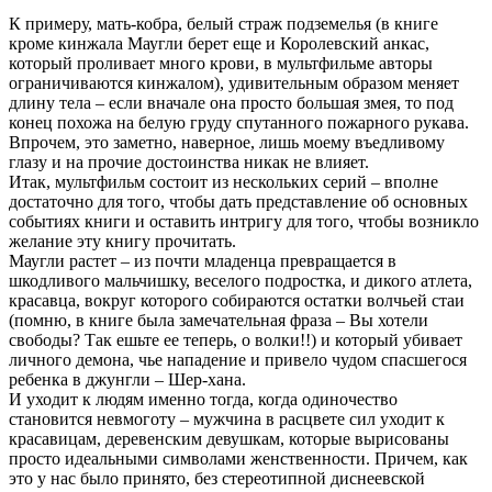
К примеру, мать-кобра, белый страж подземелья (в книге
кроме кинжала Маугли берет еще и Королевский анкас,
который проливает много крови, в мультфильме авторы
ограничиваются кинжалом), удивительным образом меняет
длину тела – если вначале она просто большая змея, то под
конец похожа на белую груду спутанного пожарного рукава.
Впрочем, это заметно, наверное, лишь моему въедливому
глазу и на прочие достоинства никак не влияет.
Итак, мультфильм состоит из нескольких серий – вполне
достаточно для того, чтобы дать представление об основных
событиях книги и оставить интригу для того, чтобы возникло
желание эту книгу прочитать.
Маугли растет – из почти младенца превращается в
шкодливого мальчишку, веселого подростка, и дикого атлета,
красавца, вокруг которого собираются остатки волчьей стаи
(помню, в книге была замечательная фраза – Вы хотели
свободы? Так ешьте ее теперь, о волки!!) и который убивает
личного демона, чье нападение и привело чудом спасшегося
ребенка в джунгли – Шер-хана.
И уходит к людям именно тогда, когда одиночество
становится невмоготу – мужчина в расцвете сил уходит к
красавицам, деревенским девушкам, которые вырисованы
просто идеальными символами женственности. Причем, как
это у нас было принято, без стереотипной диснеевской