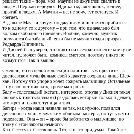
решают такие – пора, мол, Маугли из джунглей свалить к
людям. Шер-хан вернулся. Иди-ка ты, лягушонок, точнее,
прыгай к людям. А Маугли – не, не хочу, тут останусь. И
сбегает.
А дальше Маугли кочует по джунглям и пытается прибиться
то к одному, то к другому – при том, что изначально был
волком свободного племени. Вообще, конечно, мультик
получился бы забавный, если бы не маячил сзади призрак
Редъярда Киплинга.
И Дисней был уверен, что никто на всем континенте книгу не
читал, ну, может быть, комиксы смотрел, поэтому никто не
возмутится. Так и вышло.
Смешно, но из целой коллекции идиотов – уж простите – в
диснеевском мультфильме свой характер сохранил лишь Шер-
хан. Потому что упорно хочет сожрать мальчишку. Остальные
– ну слов нет никаких, кроме матерных.
Балу – толстозадый (кстати, интересно, откуда у Диснея такая
любовь к толстым задам?) раздолбай, который только и делает,
что жрет и пляшет, тупица и трус.
Багира – когда наши назвали ее так, как нужно, появился
диссонанс с явным мужским обликом пантеры, но тут уж что
поделаешь. Она – он – вроде бы заботится о мальчишке, но
толку с этой заботы немного.
Каа. Сссссука. Ссссволочь. Тот, кто это придумал. Такой же