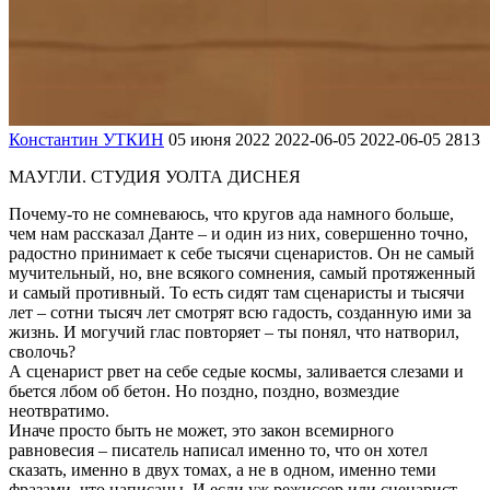
Константин УТКИН
05 июня 2022
2022-06-05
2022-06-05
2813
МАУГЛИ. СТУДИЯ УОЛТА ДИСНЕЯ
Почему-то не сомневаюсь, что кругов ада намного больше,
чем нам рассказал Данте – и один из них, совершенно точно,
радостно принимает к себе тысячи сценаристов. Он не самый
мучительный, но, вне всякого сомнения, самый протяженный
и самый противный. То есть сидят там сценаристы и тысячи
лет – сотни тысяч лет смотрят всю гадость, созданную ими за
жизнь. И могучий глас повторяет – ты понял, что натворил,
сволочь?
А сценарист рвет на себе седые космы, заливается слезами и
бьется лбом об бетон. Но поздно, поздно, возмездие
неотвратимо.
Иначе просто быть не может, это закон всемирного
равновесия – писатель написал именно то, что он хотел
сказать, именно в двух томах, а не в одном, именно теми
фразами, что написаны. И если уж режиссер или сценарист