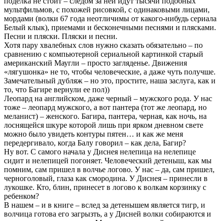
поделка не стоит – следом за ней идут тысячи подобных
мультфильмов, с похожей рисовкой, с одинаковыми лицами,
мордами (волки 67 года неотличимы от какого-нибудь сериала
Белый клык), приемами и бесконечными песнями и плясками.
Песни и пляски. Пляски и песни.
Хотя пару хвалебных слов нужно сказать обязательно – по
сравнению с компьютерной сериальной картинкой старый
американский Маугли – просто загляденье. Движения
«лягушонка» не то, чтобы человеческие, а даже чуть получше.
Замечательный дубляж – но это, простите, наша заслуга, как и
то, что Багире вернули ее пол))
Леопард на английском, даже черный – мужского рода. У нас
тоже – леопард мужского, а вот пантера (тот же леопард, но
меланист) – женского. Багира, пантера, черная, как ночь, на
лоснящейся шкуре которой лишь при ярком дневном свете
можно было увидеть контуры пятен… и как же меня
передергивало, когда Балу говорил – как дела, Багир?
Ну вот. С самого начала у Диснея нелепица на нелепице
сидит и нелепицей погоняет. Человеческий детеныш, как мы
помним, сам пришел в волчье логово. У нас – да, сам пришел,
черноголовый, глаза как смородина. У Диснея – принесли в
лукошке. Кто, блин, принесет в логово к волкам корзинку с
ребенком?
В нашем – и в книге – вслед за детенышем является тигр, и
волчица готова его загрызть, а у Дисней волки собираются и