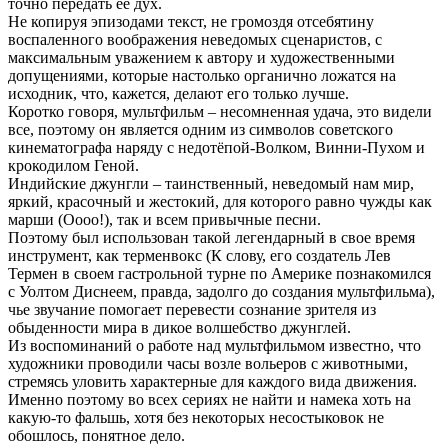
точно передать ее дух.
Не копируя эпизодами текст, не громоздя отсебятину
воспаленного воображения неведомых сценаристов, с
максимальным уважением к автору и художественными
допущениями, которые настолько органично ложатся на
исходник, что, кажется, делают его только лучше.
Коротко говоря, мультфильм – несомненная удача, это видели
все, поэтому он является одним из символов советского
кинематографа наряду с недотёпой-Волком, Винни-Пухом и
крокодилом Геной.
Индийские джунгли – таинственный, неведомый нам мир,
яркий, красочный и жестокий, для которого равно чужды как
марши (Оооо!), так и всем привычные песни.
Поэтому был использован такой легендарный в свое время
инструмент, как терменвокс (К слову, его создатель Лев
Термен в своем гастрольной турне по Америке познакомился
с Уолтом Диснеем, правда, задолго до создания мультфильма),
чье звучание помогает перевести сознание зрителя из
обыденности мира в дикое волшебство джунглей.
Из воспоминаний о работе над мультфильмом известно, что
художники проводили часы возле вольеров с животными,
стремясь уловить характерные для каждого вида движения.
Именно поэтому во всех сериях не найти и намека хоть на
какую-то фальшь, хотя без некоторых несостыковок не
обошлось, понятное дело.