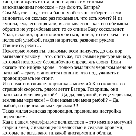
хана, но и жрать охота, и он старческим сиплым
заискивающим голоском – где бык-то, Багира?
Сам Маугли – ну, этот и банан у обезьяны отберет – сами
виноваты, он сколько раз показывал, что есть хочет? И из
купола, куда его спрятали, высовывается – как его обезьяны
обратно не утрамбовывают, то со спины Балу соскользнет.
Упал, вскочил, приготовился биться, понял, то не с кем – и с
неловкой улыбкой, глядя на зрителя, разводит руками.
Извините, ребят…
Некоторые моменты, знакомые всем наизусть, до сих пор
вызывают улыбку – это, опять же, тот самый культурный код,
который позволяет безошибочно определять своих. Если
сказать что-нибудь вроде – только земляным червяком меня не
называй – сразу становится понятно, что подзуживать и
провоцировать не стоит.
И в памяти возникает картинка – могучий Каа скользит со
страшной скорость, рядом летит Багира. Говоришь, они
называли меня лягушкой? – Да, да, лягушкой, и еще червяком,
земляным червяком! – Они называли меня рыбой? – Да,
рыбой, и еще земляным червяком!!!!
Такая милая женская провокация, правильная настройка
перед боем.
Каа в нашем мультфильме великолепен – это именно могучий
старый змей, с выдающейся челюстью и седыми бровями,
которые не вызывают никакой дисгармонии облика.