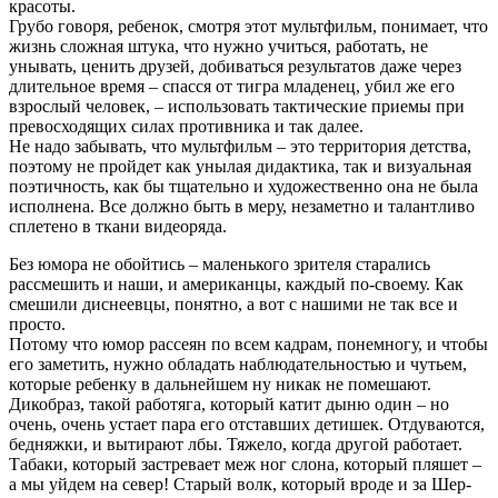
красоты.
Грубо говоря, ребенок, смотря этот мультфильм, понимает, что
жизнь сложная штука, что нужно учиться, работать, не
унывать, ценить друзей, добиваться результатов даже через
длительное время – спасся от тигра младенец, убил же его
взрослый человек, – использовать тактические приемы при
превосходящих силах противника и так далее.
Не надо забывать, что мультфильм – это территория детства,
поэтому не пройдет как унылая дидактика, так и визуальная
поэтичность, как бы тщательно и художественно она не была
исполнена. Все должно быть в меру, незаметно и талантливо
сплетено в ткани видеоряда.
Без юмора не обойтись – маленького зрителя старались
рассмешить и наши, и американцы, каждый по-своему. Как
смешили диснеевцы, понятно, а вот с нашими не так все и
просто.
Потому что юмор рассеян по всем кадрам, понемногу, и чтобы
его заметить, нужно обладать наблюдательностью и чутьем,
которые ребенку в дальнейшем ну никак не помешают.
Дикобраз, такой работяга, который катит дыню один – но
очень, очень устает пара его отставших детишек. Отдуваются,
бедняжки, и вытирают лбы. Тяжело, когда другой работает.
Табаки, который застревает меж ног слона, который пляшет –
а мы уйдем на север! Старый волк, который вроде и за Шер-