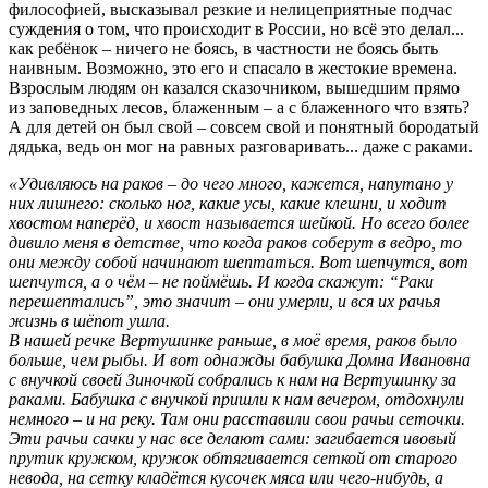
философией, высказывал резкие и нелицеприятные подчас
суждения о том, что происходит в России, но всё это делал...
как ребёнок – ничего не боясь, в частности не боясь быть
наивным. Возможно, это его и спасало в жестокие времена.
Взрослым людям он казался сказочником, вышедшим прямо
из заповедных лесов, блаженным – а с блаженного что взять?
А для детей он был свой – совсем свой и понятный бородатый
дядька, ведь он мог на равных разговаривать... даже с раками.
«Удивляюсь на раков – до чего много, кажется, напутано у
них лишнего: сколько ног, какие усы, какие клешни, и ходит
хвостом наперёд, и хвост называется шейкой. Но всего более
дивило меня в детстве, что когда раков соберут в ведро, то
они между собой начинают шептаться. Вот шепчутся, вот
шепчутся, а о чём – не поймёшь. И когда скажут: “Раки
перешептались”, это значит – они умерли, и вся их рачья
жизнь в шёпот ушла.
В нашей речке Вертушинке раньше, в моё время, раков было
больше, чем рыбы. И вот однажды бабушка Домна Ивановна
с внучкой своей Зиночкой собрались к нам на Вертушинку за
раками. Бабушка с внучкой пришли к нам вечером, отдохнули
немного – и на реку. Там они расставили свои рачьи сеточки.
Эти рачьи сачки у нас все делают сами: загибается ивовый
прутик кружком, кружок обтягивается сеткой от старого
невода, на сетку кладётся кусочек мяса или чего-нибудь, а