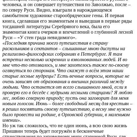
человека, и он совершает путешествия по Заволжью, после –
по северу Руси. Видно, взыграли в нарождающемся
самобытном художнике старообрядческие гены. И первая
книга, сделавшая его знаменитым и выведшая в первые ряды
тогдашней литературы Серебряного века, была его
знаменитая книга очерков и впечатлений о глубинной лесной
Руси – «У стен града невидимого».
«Последняя причина моего путешествия в страну
раскольников и сектантов – слышанные мною диспуты на
религиозно-философских собраниях в Петербурге. Я там
встретил несколько искренних и взволнованных людей. И во
мне что-то отозвалось, и мне захотелось также по-своему
оглянуться по сторонам. Что скажут о всём этом наши
старые лесные мудрецы? Есть вечные вопросы, которые не
очень зависят от образования и внешних различий между
людьми. Что останется от всего слышанного мной, если я
проверю его в беседе с мудрыми лесными старцами? Я люблю
лес, люблю северную природу; пусть она заговорит для меня
новым голосом. Июнь – более свободный месяц для крестьян –
я решил посвятить своему путешествию, а весну мне нужно
было провести на родине, в Орловской губернии, в маленьком
имении».
Но уж так сложилось, что не один июнь, а всю свою жизнь
Пришвин теперь будет погружён в бесконечные
странствования по заповедному миру старинной Руси, где