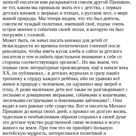
записей писателя нам раскрывается совсем другой Пришвин,
не тот, каким мы привыкли знать его с детства, с первых
детских книжек о зверьках и птицах, о русском лесе, о мире
живой природы. Мы теперь видим, что это был деятель,
совсем не чуждый политики, имевший своё, подчас очень
острое мнение о событиях своей эпохи, в которую он был
погружён с головой.
Может быть, он начал писать книжки для детей от
безысходности во времена политических гонений после
революции, чтобы иметь кусок хлеба и сойти за детского
писателя и тем ослабить пристальное внимание к себе со
стороны соответствующих органов?.. Но мы знаем, что
первые свои литературные произведения, ещё в начале века
XX, он публиковал... в детских журналах и сразу нашёл
тропинку к сердцу каждого ребёнка, ибо он уравнял всё
живое в природе с человеком, он одушевил мир зверей и
птиц. А разве маленькие дети вот также не разговаривают с
лесными и домашними зверьками, собачками и кошечками,
лисичками-сестричками и боязливыми зайчиками?.. Они
видят в них равные себе существа. Вот и писатель Михаил
Пришвин до конца своих дней, а прожил он долгую жизнь,
чудесным и необъяснимым образом сохранил в своей душе
это детское чувство родственной связи человека и всего
живого на земле. При том что он приобрёл большую
житейскую мудрость, интересовался политикой и