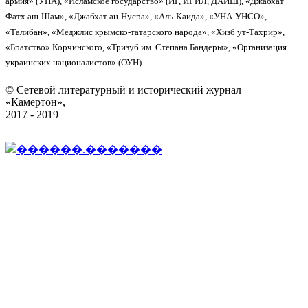
армия» (УПА), «Исламское государство» (ИГ, ИГИЛ, ДАИШ), «Джабхат
Фатх аш-Шам», «Джабхат ан-Нусра», «Аль-Каида», «УНА-УНСО»,
«Талибан», «Меджлис крымско-татарского народа», «Хизб ут-Тахрир»,
«Братство» Корчинского, «Тризуб им. Степана Бандеры», «Организация
украинских националистов» (ОУН).
© Сетевой литературный и исторический журнал
«Камертон»,
2017 - 2019