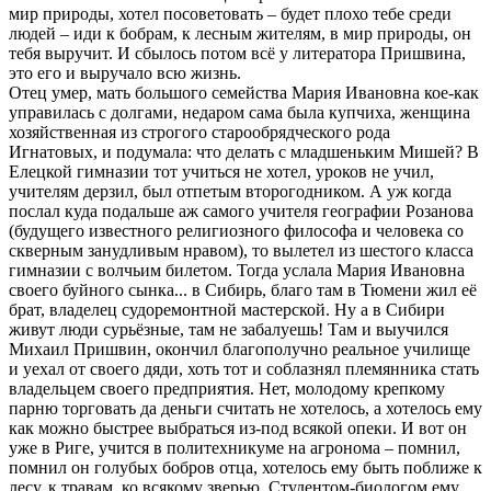
мир природы, хотел посоветовать – будет плохо тебе среди
людей – иди к бобрам, к лесным жителям, в мир природы, он
тебя выручит. И сбылось потом всё у литератора Пришвина,
это его и выручало всю жизнь.
Отец умер, мать большого семейства Мария Ивановна кое-как
управилась с долгами, недаром сама была купчиха, женщина
хозяйственная из строгого старообрядческого рода
Игнатовых, и подумала: что делать с младшеньким Мишей? В
Елецкой гимназии тот учиться не хотел, уроков не учил,
учителям дерзил, был отпетым второгодником. А уж когда
послал куда подальше аж самого учителя географии Розанова
(будущего известного религиозного философа и человека со
скверным занудливым нравом), то вылетел из шестого класса
гимназии с волчьим билетом. Тогда услала Мария Ивановна
своего буйного сынка... в Сибирь, благо там в Тюмени жил её
брат, владелец судоремонтной мастерской. Ну а в Сибири
живут люди сурьёзные, там не забалуешь! Там и выучился
Михаил Пришвин, окончил благополучно реальное училище
и уехал от своего дяди, хоть тот и соблазнял племянника стать
владельцем своего предприятия. Нет, молодому крепкому
парню торговать да деньги считать не хотелось, а хотелось ему
как можно быстрее выбраться из-под всякой опеки. И вот он
уже в Риге, учится в политехникуме на агронома – помнил,
помнил он голубых бобров отца, хотелось ему быть поближе к
лесу, к травам, ко всякому зверью. Студентом-биологом ему