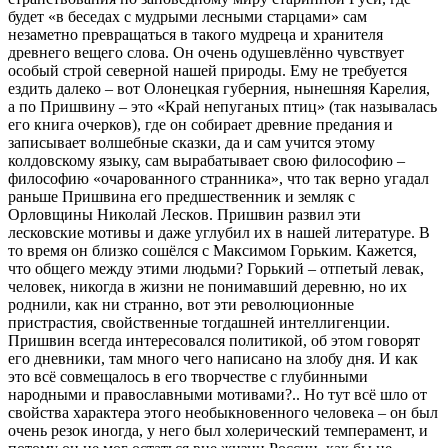
будет «в беседах с мудрыми лесными старцами» сам
незаметно превращаться в такого мудреца и хранителя
древнего вещего слова. Он очень одушевлённо чувствует
особый строй северной нашей природы. Ему не требуется
ездить далеко – вот Олонецкая губерния, нынешняя Карелия,
а по Пришвину – это «Край непуганых птиц» (так называлась
его книга очерков), где он собирает древние предания и
записывает волшебные сказки, да и сам учится этому
колдовскому языку, сам вырабатывает свою философию –
философию «очарованного странника», что так верно угадал
раньше Пришвина его предшественник и земляк с
Орловщины Николай Лесков. Пришвин развил эти
лесковские мотивы и даже углубил их в нашей литературе. В
то время он близко сошёлся с Максимом Горьким. Кажется,
что общего между этими людьми? Горький – отпетый левак,
человек, никогда в жизни не понимавший деревню, но их
роднили, как ни странно, вот эти революционные
пристрастия, свойственные тогдашней интеллигенции.
Пришвин всегда интересовался политикой, об этом говорят
его дневники, там много чего написано на злобу дня. И как
это всё совмещалось в его творчестве с глубинными
народными и православными мотивами?.. Но тут всё шло от
свойства характера этого необыкновенного человека – он был
очень резок иногда, у него был холерический темперамент, и