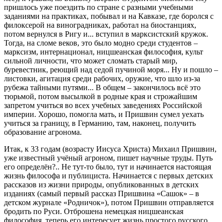
пришлось уже поездить по стране с разными учебными
заданиями на практиках, побывал и на Кавказе, где боролся с
филоксерой на виноградниках, работал на биостанциях,
потом вернулся в Ригу и... вступил в марксистский кружок.
Тогда, на сломе веков, это было модно среди студентов –
марксизм, интернационал, ницшеанская философия, культ
сильной личности, что может сломать старый мир,
буревестник, реющий над седой пучиной моря... Ну и пошло –
листовки, агитация среди рабочих, оружие, что шло из-за
рубежа тайными путями... В общем – закончилось всё это
тюрьмой, потом высылкой в родные края и строжайшим
запретом учиться во всех учебных заведениях Российской
империи. Хорошо, помогла мать, и Пришвин сумел уехать
учиться за границу, в Германию, там, наконец, получить
образование агронома.
Итак, к 33 годам (возрасту Иисуса Христа) Михаил Пришвин,
уже известный учёный агроном, пишет научные труды. Путь
его определён?.. Не тут-то было, тут и начинается настоящая
жизнь философа и публициста. Начинается с первых детских
рассказов из жизни природы, опубликованных в детских
изданиях (самый первый рассказ Пришвина «Сашок» – в
детском журнале «Родничок»), потом Пришвин отправляется
бродить по Руси. Отброшена немецкая ницшеанская
философия, теперь его интересует жизнь простого русского