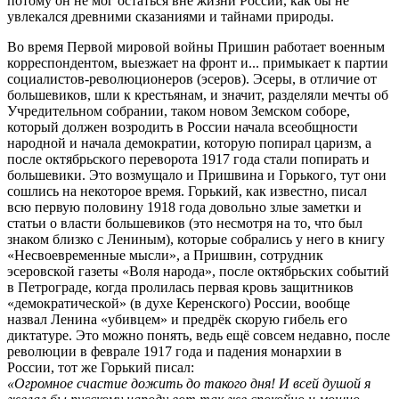
потому он не мог остаться вне жизни России, как бы не
увлекался древними сказаниями и тайнами природы.
Во время Первой мировой войны Пришин работает военным
корреспондентом, выезжает на фронт и... примыкает к партии
социалистов-революционеров (эсеров). Эсеры, в отличие от
большевиков, шли к крестьянам, и значит, разделяли мечты об
Учредительном собрании, таком новом Земском соборе,
который должен возродить в России начала всеобщности
народной и начала демократии, которую попирал царизм, а
после октябрьского переворота 1917 года стали попирать и
большевики. Это возмущало и Пришвина и Горького, тут они
сошлись на некоторое время. Горький, как известно, писал
всю первую половину 1918 года довольно злые заметки и
статьи о власти большевиков (это несмотря на то, что был
знаком близко с Лениным), которые собрались у него в книгу
«Несвоевременные мысли», а Пришвин, сотрудник
эсеровской газеты «Воля народа», после октябрьских событий
в Петрограде, когда пролилась первая кровь защитников
«демократической» (в духе Керенского) России, вообще
назвал Ленина «убивцем» и предрёк скорую гибель его
диктатуре. Это можно понять, ведь ещё совсем недавно, после
революции в феврале 1917 года и падения монархии в
России, тот же Горький писал:
«Огромное счастие дожить до такого дня! И всей душой я