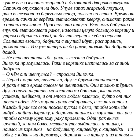
лучше всего кусочек жареной и духовитой для раков лягушки.
Сеточки опускают на дно. Учуяв запах жареной лягушки,
раки вылезают из береговых печур, ползут на сетки. Время от
времени сачки за верёвки вытаскивают кверху, снимают раков
и опять опускают. Простая эта штука. Всю ночь бабушка с
внучкой вытаскивали раков, наловили целую большую корзину и
утром собрались назад, за десять верст к себе в деревню.
Солнышко взошло, бабушка с внучкой идут, распарились,
разморились. Им уж теперь не до раков, только бы добраться
домой.
– Не перешептались бы раки, – сказала бабушка.
Зиночка прислушалась. Раки в корзинке шептались за спиной
бабушки.
– О чём они шепчутся? – спросила Зиночка.
– Перед смертью, внученька, друг с другом прощаются.
А раки в это время совсем не шептались. Они только тёрлись
друг о друга шершавыми костяными бочками, клешнями,
усиками, шейками, и от этого людям казалось, будто от них
шёпот идёт. Не умирать раки собирались, а жить хотели.
Каждый рак все свои ножки пускал в дело, чтобы хоть где-
нибудь найти дырочку, и дырочка нашлась в корзинке, как раз
чтобы самому крупному раку пролезть. Один рак вылез
крупный, за ним более мелкие шутя выбрались, и пошло, и
пошло: из корзинки – на бабушкину кацавейку, с кацавейки – на
юбку, с юбки – на дорожку, с дорожки – в траву, а из травы –