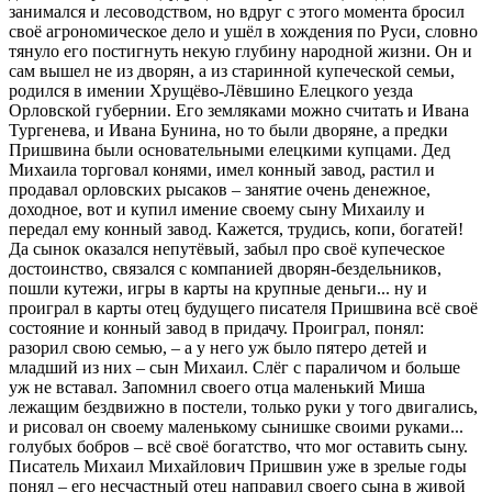
занимался и лесоводством, но вдруг с этого момента бросил
своё агрономическое дело и ушёл в хождения по Руси, словно
тянуло его постигнуть некую глубину народной жизни. Он и
сам вышел не из дворян, а из старинной купеческой семьи,
родился в имении Хрущёво-Лёвшино Елецкого уезда
Орловской губернии. Его земляками можно считать и Ивана
Тургенева, и Ивана Бунина, но то были дворяне, а предки
Пришвина были основательными елецкими купцами. Дед
Михаила торговал конями, имел конный завод, растил и
продавал орловских рысаков – занятие очень денежное,
доходное, вот и купил имение своему сыну Михаилу и
передал ему конный завод. Кажется, трудись, копи, богатей!
Да сынок оказался непутёвый, забыл про своё купеческое
достоинство, связался с компанией дворян-бездельников,
пошли кутежи, игры в карты на крупные деньги... ну и
проиграл в карты отец будущего писателя Пришвина всё своё
состояние и конный завод в придачу. Проиграл, понял:
разорил свою семью, – а у него уж было пятеро детей и
младший из них – сын Михаил. Слёг с параличом и больше
уж не вставал. Запомнил своего отца маленький Миша
лежащим бездвижно в постели, только руки у того двигались,
и рисовал он своему маленькому сынишке своими руками...
голубых бобров – всё своё богатство, что мог оставить сыну.
Писатель Михаил Михайлович Пришвин уже в зрелые годы
понял – его несчастный отец направил своего сына в живой