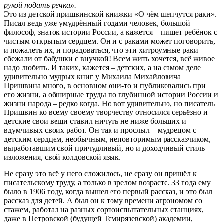
рукой подать речка».
Это из детской пришвинской книжки «О чём шепчутся раки».
Писал ведь уже умудрённый годами человек, большой
философ, знаток истории России, а кажется – пишет ребёнок с
чистым открытым сердцем. Он и с раками может поговорить,
и пожалеть их, и порадоваться, что эти хитроумные раки
сбежали от бабушки с внучкой! Всем жить хочется, всё живое
надо любить. И таких, кажется – детских, а на самом деле
удивительно мудрых книг у Михаила Михайловича
Пришвина много, в основном они-то и публиковались при
его жизни, а обширные труды по глубинной истории России и
жизни народа – редко когда. Но вот удивительно, но писатель
Пришвин ко всему своему творчеству относился серьёзно и
детские свои вещи ставил ничуть не ниже больших и
вдумчивых своих работ. Он так и прослыл – мудрецом с
детским сердцем, необычным, неповторимым рассказчиком,
выработавшим свой причудливый, но и доходчивый стиль
изложения, свой колдовской язык.
Не сразу это всё у него сложилось, не сразу он пришёл к
писательскому труду, а только в зрелом возрасте. 33 года ему
было в 1906 году, когда вышел его первый рассказ, и это был
рассказ для детей. А был он к тому времени агрономом со
стажем, работал на разных сортоиспытательных станциях,
даже в Петровской (будущей Темирязевской) академии,