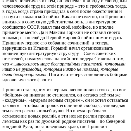
касался политических тем, он воспевал природу и свободный
человеческий труд на этой природе – это и требовалось тогда,
в годы, когда страна приходила в себя после ожесточения и
разрухи гражданской войны. Как-то незаметно, но Пришвин
вписался в советскую действительность, в литературное
сообщество СССР, занял там своё, небойкое, но вполне
приметное место. Да и Максим Горький не оставил своего
знакомца – он ещё до Первой мировой войны помог издать
Пришвину первое его собрание сочинений, а теперь,
вернувшись из Италии, Горький начал организовывать
мощнейшую литературную структуру – Союз советских
писателей, памятуя слова партийного лидера Сталина о том,
что
«...множилось море беспартийных писателей, которыми
никто не руководил, которым никто не помогал, которые
были беспризорными»
. Писатели теперь становились бойцами
идеологического фронта.
Пришвин стал одним из первых членов нового союза, но вот
«бойцом» он никогда не становился, он остался всё тем же
«колдуном», «мудрым лесным старцем», он и хотел оставаться
таковым – это был островок его личной свободы, заповедная
земля его раскольничьей души. Но время требовало
осмысление новых реалий, а эти новые реалии прошли
лемехом как раз по духовной родине писателя – по Северной
кондовой Руси, по заповедному краю, где Пришвин