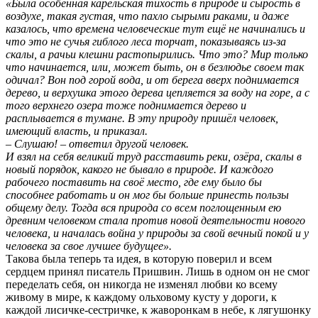
«Была особенная карельская тихость в природе и сырость в
воздухе, такая густая, что пахло сырыми раками, и даже
казалось, что времена человеческие тут ещё не начинались и
что это не сучья гиблого леса торчат, показываясь из-за
скалы, а рачьи клешни растопырились. Что это? Мир только
что начинается, или, может быть, он в безлюдье своем так
одичал? Вон под горой вода, и от берега вверх поднимается
дерево, и верхушка этого дерева цепляется за воду на горе, а с
того верхнего озера тоже поднимается дерево и
расплывается в тумане. В эту природу пришёл человек,
имеющий власть, и приказал.
– Слушаю! – ответил другой человек.
И взял на себя великий труд расставить реки, озёра, скалы в
новый порядок, какого не бывало в природе. И каждого
рабочего поставить на своё место, где ему было бы
способнее работать и он мог бы больше принесть пользы
общему делу. Тогда вся природа со всем поглощенным ею
древним человеком стала против новой деятельности нового
человека, и началась война у природы за свой вечный покой и у
человека за свое лучшее будущее».
Такова была теперь та идея, в которую поверил и всем
сердцем принял писатель Пришвин. Лишь в одном он не смог
переделать себя, он никогда не изменял любви ко всему
живому в мире, к каждому ольховому кусту у дороги, к
каждой лисичке-сестричке, к жаворонкам в небе, к лягушонку