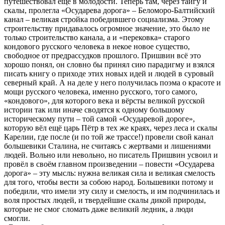
путешествовал ещё в молодости. Теперь там, через тайгу и
скалы, пролегла «Осударева дорога» – Беломоро-Балтийский
канал – великая стройка победившего социализма. Этому
строительству придавалось огромное значение, это было не
только строительство канала, а и «перековка» старого
кондового русского человека в некое новое существо,
свободное от предрассудков прошлого. Пришвин всё это
хорошо понял, он словно бы принял сию парадигму и взялся
писать книгу о приходе этих новых идей и людей в суровый
северный край. А на деле у него получилась поэма о красоте и
мощи русского человека, именно русского, того самого,
«кондового», для которого века и вёрсты великой русской
истории так или иначе сводятся к одному большому
историческому пути – той самой «Осударевой дороге»,
которую вёл ещё царь Пётр в тех же краях, через леса и скалы
Карелии, где после (и по той же трассе!) провели свой канал
большевики Сталина, не считаясь с жертвами и лишениями
людей. Вольно или невольно, но писатель Пришвин усвоил и
провёл в своём главном произведении – повести «Осударева
дорога» – эту мысль: нужна великая сила и великая смелость
для того, чтобы вести за собою народ. Большевики потому и
победили, что имели эту силу и смелость, и им подчинилась и
воля простых людей, и твердейшие скалы дикой природы,
которые не смог сломать даже великий ледник, а люди
смогли.