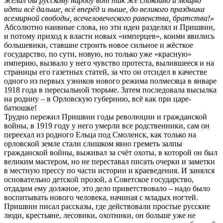
желал бы русскому народу вот так же спокойно и мощно
идти всё дальше, всё вперёд и выше, до великого праздника
всемирной свободы, всечеловеческого равенства, братства!»
Абсолютно наивные слова, но эти идеи разделял и Пришвин,
и потому приход к власти новых «имперцев», коими явились
большевики, ставшие строить новое сильное и жёсткое
государство, по сути, новую, но только уже «красную»
империю, вызвало у него чувство протеста, вылившееся и на
страницы его газетных статей, за что он отсидел в качестве
одного из первых узников нового режима полмесяца в январе
1918 года в пересыльной тюрьме. Затем последовала высылка
на родину – в Орловскую губернию, всё как при царе-
батюшке!
Трудно пережил Пришвин годы революции и гражданской
войны, в 1919 году у него умерли все родственники, сам он
переехал из родного Ельца под Смоленск, как только на
орловской земле стали слишком явно греметь залпы
гражданской войны, выживал за счёт охоты, в которой он был
великим мастером, но не переставал писать очерки и заметки
в местную прессу по части истории и краеведения. И занялся
основательно детской прозой, а Советское государство,
отдадим ему должное, это дело приветствовало – надо было
воспитывать нового человека, начиная с младых ногтей.
Пришвин писал рассказы, где действовали простые русские
люди, крестьяне, лесовики, охотники, он больше уже не