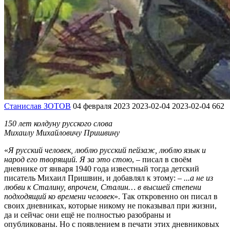
Станислав ЗОТОВ
04 февраля 2023
2023-02-04
2023-02-04
662
150 лет колдуну русского слова
Михаилу Михайловичу Пришвину
«
Я русский человек, люблю русский пейзаж, люблю язык и
народ его творящий. Я за это стою
, – писал в своём
дневнике от января 1940 года известный тогда детский
писатель Михаил Пришвин, и добавлял к этому: –
...а не из
любви к Сталину, впрочем, Сталин… в высшей степени
подходящий ко времени человек
». Так откровенно он писал в
своих дневниках, которые никому не показывал при жизни,
да и сейчас они ещё не полностью разобраны и
опубликованы. Но с появлением в печати этих дневниковых