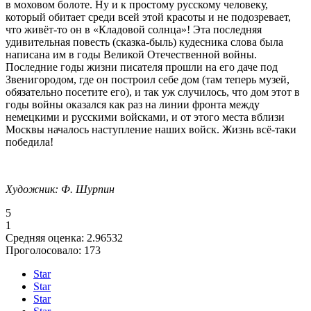
в моховом болоте. Ну и к простому русскому человеку,
который обитает среди всей этой красоты и не подозревает,
что живёт-то он в «Кладовой солнца»! Эта последняя
удивительная повесть (сказка-быль) кудесника слова была
написана им в годы Великой Отечественной войны.
Последние годы жизни писателя прошли на его даче под
Звенигородом, где он построил себе дом (там теперь музей,
обязательно посетите его), и так уж случилось, что дом этот в
годы войны оказался как раз на линии фронта между
немецкими и русскими войсками, и от этого места вблизи
Москвы началось наступление наших войск. Жизнь всё-таки
победила!
Художник: Ф. Шурпин
5
1
Средняя оценка:
2.96532
Проголосовало:
173
Star
Star
Star