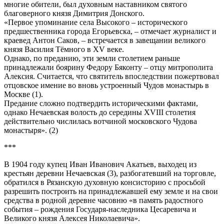
многие обители, был духовным наставником святого
благоверного князя Димитрия Донского.
«Первое упоминание села Высокого – исторического
предшественника города Егорьевска, – отмечает журналист и
краевед Антон Саков, – встречается в завещании великого
князя Василия Тёмного в XV веке.
Однако, по преданию, эти земли столетием раньше
принадлежали боярину Федору Бяконту – отцу митрополита
Алексия. Считается, что святитель впоследствии пожертвовал
отцовское имение во вновь устроенный Чудов монастырь в
Москве (1).
Предание сложно подтвердить историческими фактами,
однако Нечаевская волость до середины XVIII столетия
действительно числилась вотчиной московского Чудова
монастыря». (2)
***
В 1904 году купец Иван Иванович Акатьев, выходец из
крестьян деревни Нечаевская (3), разбогатевший на торговле,
обратился в Рязанскую духовную консисторию с просьбой
разрешить построить на принадлежавшей ему земле и на свои
средства в родной деревне часовню «в память радостного
события – рождения Государя-наследника Цесаревича и
Великого князя Алексея Николаевича».