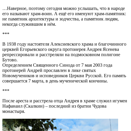
…Наверное, поэтому сегодня можно услышать, что в народе
его называют храм-воин. А ещё его именуют храм-памятник:
не памятник архитектуры и зодчества, а памятник людям,
некогда служившим в нём.
***
В 1938 году настоятеля Алексиевского храма и благочинного
церквей Егорьевского округа протоиерея Андрея Ясенева
репрессировали и расстреляли на подмосковном полигоне
Бутово.
Определением Священного Синода от 7 мая 2003 года
протоиерей Андрей прославлен в лике святых
Новомучеников и исповедников Церкви Русской. Его память
совершается 7 марта, в день мученической кончины.
***
После ареста и расстрела отца Андрея в храме служил игумен
Нафанаил (Скалкин) – последний из братии Чудова
монастыря.