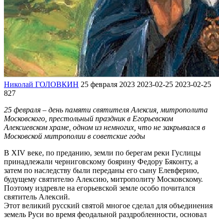
Николай ГОЛОВКИН
25 февраля 2023
2023-02-25
2023-02-25
827
25 февраля – день памяти святителя Алексия, митрополита
Московского, престольный праздник в Егорьевском
Алексиевском храме, одном из немногих, что не закрывался в
Московской митрополии в советские годы
В XIV веке, по преданию, земли по берегам реки Гуслицы
принадлежали черниговскому боярину Федору Бяконту, а
затем по наследству были переданы его сыну Елевферию,
будущему святителю Алексию, митрополиту Московскому.
Поэтому издревле на егорьевской земле особо почитался
святитель Алексий.
Этот великий русский святой многое сделал для объединения
земель Руси во время феодальной раздробленности, основал