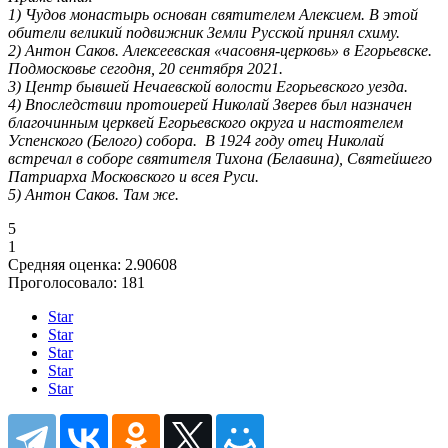
1) Чудов монастырь основан святителем Алексием. В этой
обители великий подвижник Земли Русской принял схиму.
2) Антон Саков. Алексеевская «часовня-церковь» в Егорьевске.
Подмосковье сегодня, 20 сентября 2021.
3) Центр бывшей Нечаевской волости Егорьевского уезда.
4) Впоследствии протоиерей Николай Зверев был назначен
благочинным церквей Егорьевского округа и настоятелем
Успенского (Белого) собора. В 1924 году отец Николай
встречал в соборе святителя Тихона (Белавина), Святейшего
Патриарха Московского и всея Руси.
5) Антон Саков. Там же.
5
1
Средняя оценка:
2.90608
Проголосовало:
181
Star
Star
Star
Star
Star