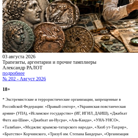
03 августа 2026
Трапезиты, аргентарии и прочие тамплиеры
Александр РАЛОТ
подробнее
№ 202 - Август 2026
18+
* Экстремистские и террористические организации, запрещенные в
Российской Федерации: «Правый сектор», «Украинская повстанческая
армия» (УПА), «Исламское государство» (ИГ, ИГИЛ, ДАИШ), «Джабхат
Фатх аш-Шам», «Джабхат ан-Нусра», «Аль-Каида», «УНА-УНСО»,
«Талибан», «Меджлис крымско-татарского народа», «Хизб ут-Тахрир»,
«Братство» Корчинского, «Тризуб им. Степана Бандеры», «Организация