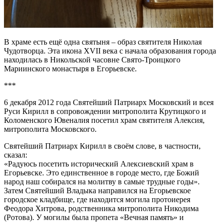
В храме есть ещё одна святыня – образ святителя Николая
Чудотворца. Эта икона XVII века с начала образования города
находилась в Никольской часовне Свято-Троицкого
Мариинского монастыря в Егорьевске.
***
6 декабря 2012 года Святейший Патриарх Московский и всея
Руси Кирилл в сопровождении митрополита Крутицкого и
Коломенского Ювеналия посетил храм святителя Алексия,
митрополита Московского.
Святейший Патриарх Кирилл в своём слове, в частности,
сказал:
«Радуюсь посетить исторический Алексиевский храм в
Егорьевске. Это единственное в городе место, где Божий
народ наш собирался на молитву в самые трудные годы».
Затем Святейший Владыка направился на Егорьевское
городское кладбище, где находится могила протоиерея
Феодора Хитрова, родственника митрополита Никодима
(Ротова). У могилы была пропета «Вечная память» и