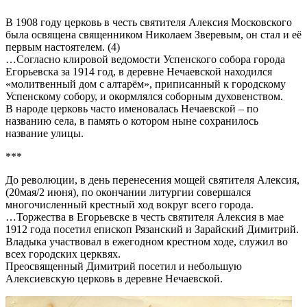
В 1908 году церковь в честь святителя Алексия Московского
была освящена священником Николаем Зверевым, он стал и её
первым настоятелем. (4)
…Согласно клировой ведомости Успенского собора города
Егорьевска за 1914 год, в деревне Нечаевской находился
«молитвенный дом с алтарём», приписанный к городскому
Успенскому собору, и окормлялся соборным духовенством.
В народе церковь часто именовалась Нечаевской – по
названию села, в память о котором ныне сохранилось
название улицы.
***
До революции, в день перенесения мощей святителя Алексия,
(20мая/2 июня), по окончании литургии совершался
многочисленный крестный ход вокруг всего города.
…Торжества в Егорьевске в честь святителя Алексия в мае
1912 года посетил епископ Рязанский и Зарайский Димитрий.
Владыка участвовал в ежегодном крестном ходе, служил во
всех городских церквях.
Преосвященный Димитрий посетил и небольшую
Алексиевскую церковь в деревне Нечаевской.