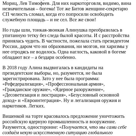
Мориц, Лев Тимофеев. Для них наркоторговля, видимо, вина
незначительная – богема! Тот же Битов женщине-секретарю
СП челюсть сломал, когда его попросили освободить
служебную площадь – и не сел. Все же свои!
Но годы шли, тонкая-звонкая Алинушка преобразилась в
упитанную тетку без следа былой красоты. И с расстройства
принялась чудить. В частности, пожелала стать президентом
России, даром что ни образования, ни мозгов, ни харизмы у
нее отродясь не водилось. Одна наглость, каковой в богеме
обладают все – а бездари особенно.
В 2018 году Алина выдвигалась в кандидаты на
президентские выборы, но, разумеется, не была
зарегистрирована. Зато у нее была программа:
«Рефедерализация», «Профессиональная армия»,
«Гражданское оружие», «Ядерное разоружение»,
«Десоветизация и люстрация», «Безусловный основной
доход» и «Евроинтеграция». Ну и легализация оружия и
наркотиков. Легких.
Вишенкой на торте красовалось предложение уничтожить
российскую ядерную промышленность и вооружение.
Разумеется, односторонне: «
Получается, что мы сами себе
создаём некую искусственную ситуацию глобального