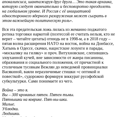
апокалипсиса, шантажируя друг друга… Это такая архаика,
которую следует окончательно и бесповоротно преодолеть
на глобальном уровне. И Россия с её инициативой
одностороннего ядерного разоружения может сыграть в
этом важнейшую политическую роль
».
Вся эта предательская ложь лилась из жеманно поджатого
ротика торговки наркотой (поэтессой ее считать нельзя, кто не
верит – читайте цитаты) отнюдь не в 1998-м, а в 2018 году –
пятая волна расширения НАТО на восток, война на Донбассе,
Хатынь в Одессе, скачки, нацистские лозунги и парады,
«москаляку на гиляку» и проч. Витухновские, слепившись
злоуханной кучей, вне зависимости от жанра писанины,
образования и социального положения, от причастной к
столичным тусовкам Вежлян до неведомой провинциалки
Васякиной, ваяли неразличимые стишки «с оптикой и
повесткой», судорожно формируя зиккурат русофобской
субкультурки. Сами понимаете из чего.
Война – это я.
Вы – 300 кровавых пятен. Пятен тьмы.
Пятнышки на коврике. Пят-ны-шки.
Милые.
Ублюдки.
Людишки.