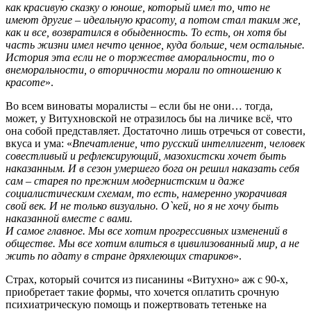
как красивую сказку о юноше, который имел то, что не
имеют другие – идеальную красоту, а потом стал таким же,
как и все, возвратился в обыденность. То есть, он хотя бы
часть жизни имел нечто ценное, куда больше, чем остальные.
История эта если не о торжестве аморальности, то о
внеморальности, о вторичности морали по отношению к
красоте
».
Во всем виноваты моралисты – если бы не они… тогда,
может, у Витухновской не отразилось бы на личике всё, что
она собой представляет. Достаточно лишь отречься от совести,
вкуса и ума: «
Впечатление, что русский интеллигент, человек
совестливый и рефлексирующий, мазохистски хочет быть
наказанным. И в сезон умершего бога он решил наказать себя
сам – старея по прежним модернистским и даже
социалистическим схемам, то есть, намеренно укорачивая
свой век. И не только визуально. О`кeй, но я не хочу быть
наказанной вместе с вами.
И самое главное. Мы все хотим прогрессивных изменений в
обществе. Мы все хотим влиться в цивилизованный мир, а не
жить по адату в стране дряхлеющих стариков
».
Страх, который сочится из писанины «Витухно» аж с 90-х,
приобретает такие формы, что хочется оплатить срочную
психиатрическую помощь и пожертвовать тетеньке на