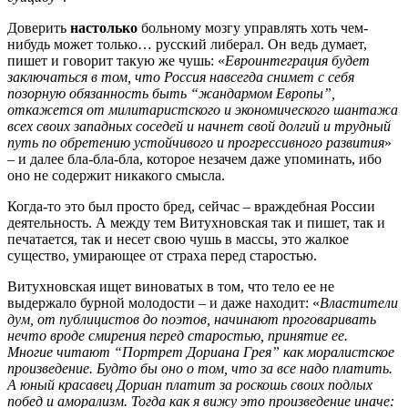
Доверить
настолько
больному мозгу управлять хоть чем-
нибудь может только… русский либерал. Он ведь думает,
пишет и говорит такую же чушь: «
Евроинтеграция будет
заключаться в том, что Россия навсегда снимет с себя
позорную обязанность быть “жандармом Европы”,
откажется от милитаристского и экономического шантажа
всех своих западных соседей и начнет свой долгий и трудный
путь по обретению устойчивого и прогрессивного развития
»
– и далее бла-бла-бла, которое незачем даже упоминать, ибо
оно не содержит никакого смысла.
Когда-то это был просто бред, сейчас – враждебная России
деятельность. А между тем Витухновская так и пишет, так и
печатается, так и несет свою чушь в массы, это жалкое
существо, умирающее от страха перед старостью.
Витухновская ищет виноватых в том, что тело ее не
выдержало бурной молодости – и даже находит: «
Властители
дум, от публицистов до поэтов, начинают проговаривать
нечто вроде смирения перед старостью, принятие ее.
Многие читают “Портрет Дориана Грея” как моралистское
произведение. Будто бы оно о том, что за все надо платить.
А юный красавец Дориан платит за роскошь своих подлых
побед и аморализм. Тогда как я вижу это произведение иначе: