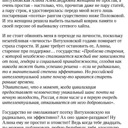
Витухновская Алина Александровна женщина не простая, а
очень простая – настолько, что, прочитав даже не пару статей,
а пару строк, я удостоверилась: передо мной всего лишь
постаревшая «поэтка» рангом существенно ниже Полозковой.
И эта женщина решила выбить пыльный коврик памяти о
своей персоне об выбивалку сетевого хайпа.
И не стоит обвинять меня в переходе на личности, поскольку
незатейливая «личность» Витухновской годами помирает от
страха старости. И даже требует остановить ее, Алины,
старение при поддержке… государства: «
Проблема старения,
с которой неизбежно сталкивается каждый вне зависимости
от пола, гендера и социальной принадлежности, сегодня как
никогда может быть успешно решена – если не радикально,
то в значительной степени эффективно. Но российской
интеллектуальной элите почему-то нравится стареть
раньше времени.
Удивительно, что в момент, когда цивилизация
предоставляет человечеству уникальный шанс почти на
вечную молодость, Россия, в том числе и в первую очередь
интеллектуальная, отказывается от него добровольно
».
Государство не омолаживает поэтку Витухновскую ни
радикально, ни эффективно? Ах оно эдакое-разэдакое! Ну
Алина ему не простит и отомстит! Ведь когда тебе двадцать,
ты можешь публиковать любую белиберду, тебя, красотулю,