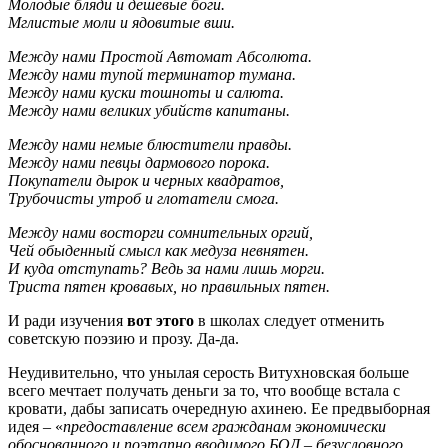
Молодые бляди и дешевые боги.
Мглистые моли и ядовитые вши.
Между нами Простой Автомат Абсолюта.
Между нами тупой терминатор тумана.
Между нами куски тошноты и салюта.
Между нами великих убийств капитаны.
Между нами немые блюстители правды.
Между нами певцы дармового порока.
Покупатели дырок и черных квадратов,
Трубочисты утроб и глотатели смога.
Между нами восторги сомнительных оргий,
Чей обыденный смысл как медуза невнятен.
И куда отступать? Ведь за нами лишь морги.
Триста пятен кровавых, но правильных пятен.
И ради изучения
вот этого
в школах следует отменить
советскую поэзию и прозу. Да-да.
Неудивительно, что унылая серость Витухновская больше
всего мечтает получать деньги за то, что вообще встала с
кровати, дабы записать очередную ахинею. Ее предвыборная
идея – «
предоставление всем гражданам экономически
обоснованного и поэтапно вводимого БОД – безусловного