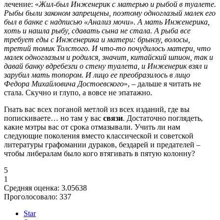
лечение: «
Жил-был Инженерик с матерью и рыбой в туалете.
Рыбы были законом запрещены, поэтому одноглазый малек его
был в банке с надписью «Анализ мочи». А мать Инженерика,
хоть и нашла рыбу, сдавать сына не стала. А рыба все
требует еды с Инженерика и матери: брынзу, волосы,
третий томик Толстого. И что-то почудилось матери, что
малек одноглазым и родился, значит, китайский шпион, так и
давай банку вдребезги о стену туалета, и Инженерик взял и
зарубил мать топором. И лицо ее преобразилось в лицо
Федора Михайловича Достоевского
», – дальше я читать не
стала. Скучно и глупо, а вовсе не эпатажно.
Гнать вас всех поганой метлой из всех изданий, где вы
попискиваете… но там у вас
связи
. Достаточно поглядеть,
какие мэтры вас от срока отмазывали. Учить ли нам
следующие поколения вместо классической и советской
литературы графомании дураков, бездарей и предателей –
чтобы либералам было кого втягивать в пятую колонну?
5
1
Средняя оценка:
3.05638
Проголосовало:
337
Star