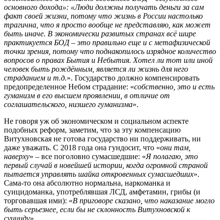
основного дохода»: «Люди должны получать деньги за сам
факт своей жизни, потому что жизнь в России настолько
трагична, что я просто вообще не представляю, как может
быть иначе. В экономически развитых странах всё шире
практикуется БОД – это правильно еще и с метафизической
точки зрения, потому что поднакопилось изрядное количество
вопросов о правах Бытия и Небытия. Хотел ли тот или иной
человек быть рождённым, является ли жизнь для него
страданием и т.д.
». Государство должно компенсировать
предопределенное Небом страдание: «
собственно, это и есть
гуманизм в его высшем проявлении, в отличие от
соглашательского, низшего гуманизма
».
Не говоря уж об экономическом и социальном аспекте
подобных реформ, заметим, что за эту компенсацию
Витухновская не готова государство ни поддерживать, ни
даже уважать. С 2018 года она гундосит, что «
они там,
наверху
» – все поголовно сумасшедшие: «
Я полагаю, это
первый случай в новейшей истории, когда огромной страной
пытается управлять шайка откровенных сумасшедших
».
Сама-то она абсолютно нормальна, наркоманка и
суицидоманка, употреблявшая ЛСД, амфетамин, грибы (и
торговавшая ими): «
В приговоре сказано, что наказание могло
быть серьезнее, если бы не склонность Витухновской к
суициду
».