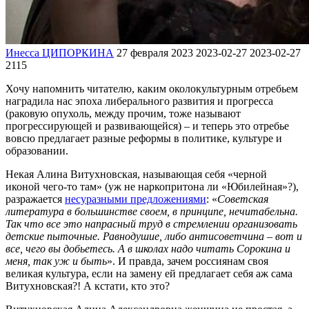
Инесса ЦИПОРКИНА
27 февраля 2023
2023-02-27
2023-02-27
2115
Хочу напомнить читателю, каким околокультурным отребьем
наградила нас эпоха либерального развития и прогресса
(раковую опухоль, между прочим, тоже называют
прогрессирующей и развивающейся) – и теперь это отребье
вовсю предлагает разные реформы в политике, культуре и
образовании.
Некая Алина Витухновская, называющая себя «черной
иконой чего-то там» (уж не наркопритона ли «Юбилейная»?),
разражается
несуразными предложениями
: «
Советская
литература в большинстве своем, в принципе, нечитабельна.
Так что все это напрасный труд в стремлении организовать
детские пыточные. Равнодушие, либо антисоветчина – вот и
все, чего вы добьетесь. А в школах надо читать Сорокина и
меня, так уж и быть
». И правда, зачем россиянам своя
великая культура, если на замену ей предлагает себя аж сама
Витухновская?! А кстати, кто это?