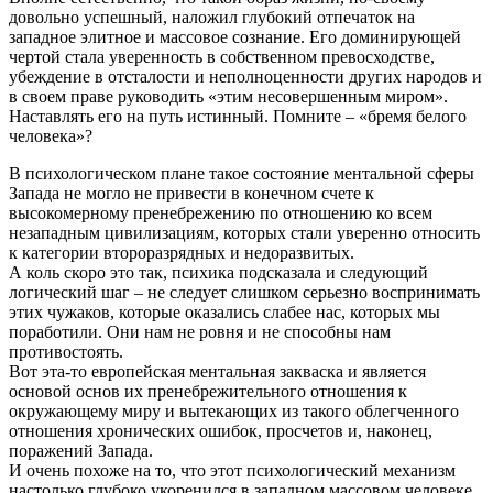
довольно успешный, наложил глубокий отпечаток на
западное элитное и массовое сознание. Его доминирующей
чертой стала уверенность в собственном превосходстве,
убеждение в отсталости и неполноценности других народов и
в своем праве руководить «этим несовершенным миром».
Наставлять его на путь истинный. Помните – «бремя белого
человека»?
В психологическом плане такое состояние ментальной сферы
Запада не могло не привести в конечном счете к
высокомерному пренебрежению по отношению ко всем
незападным цивилизациям, которых стали уверенно относить
к категории второразрядных и недоразвитых.
А коль скоро это так, психика подсказала и следующий
логический шаг – не следует слишком серьезно воспринимать
этих чужаков, которые оказались слабее нас, которых мы
поработили. Они нам не ровня и не способны нам
противостоять.
Вот эта-то европейская ментальная закваска и является
основой основ их пренебрежительного отношения к
окружающему миру и вытекающих из такого облегченного
отношения хронических ошибок, просчетов и, наконец,
поражений Запада.
И очень похоже на то, что этот психологический механизм
настолько глубоко укоренился в западном массовом человеке,