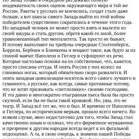
неадекватность своих оценок окружающего мира и той же
России. Ракеты у русских не кончились, солдат стало даже
больше, а вот шансы самого Запада выйти из этой войны
победителем существенно сократились в течение этого года.
Но западный человек не может просто взять и вылезти из
своей шкуры и стать другим, обретя какой-то иной, более
уравновешенный тип менталитета. Так просто не бывает.
И потому выползают на трибуны очередные Столтенберги,
Боррели, Бербоки и Блинкены и вещают такое, как будто за их
спиной маячат Наполеон и Гитлер и суфлируют их речи.
Которые настолько похожи на их собственные, что, кажется,
просто списаны оттуда. И опять Россия у них колосс на
глиняных ногах, который обязательно скоро развалится. И
опять западная цивилизация носитель всего самого лучшего и
гуманного, а русские, как всегда, самые противные потому,
что не хотят признавать «светлоликих» своими господами.
И эта давно и многократно отыгранная пьеса была бы просто
скучной, если бы не была такой кровавой. Но, увы, это не
театр. И Запад всё тот же, что и был. И времени от Наполеона
и Гитлера, по историческим меркам, прошло всего ничего. Во
всяком случае, явно недостаточно для того, чтобы Запад стал
качественно иным и осознал, что его фирменное неуважение
и презрение к другим народам всегда ведет к их фатальной
недооценке. А та, в свою очередь, к знамени нашей Победы