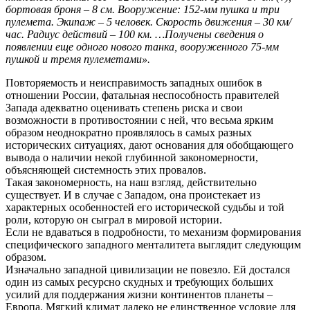
бортовая броня – 8 см. Вооружение: 152-мм пушка и три
пулемета. Экипаж – 5 человек. Скорость движения – 30 км/
час. Радиус действий – 100 км. …Получены сведения о
появлении еще одного нового танка, вооруженного 75-мм
пушкой и тремя пулеметами».
Повторяемость и неисправимость западных ошибок в
отношении России, фатальная неспособность правителей
Запада адекватно оценивать степень риска и свои
возможности в противостоянии с ней, что весьма ярким
образом неоднократно проявлялось в самых разных
исторических ситуациях, дают основания для обобщающего
вывода о наличии некой глубинной закономерности,
объясняющей системность этих провалов.
Такая закономерность, на наш взгляд, действительно
существует. И в случае с Западом, она проистекает из
характерных особенностей его исторической судьбы и той
роли, которую он сыграл в мировой истории.
Если не вдаваться в подробности, то механизм формирования
специфического западного менталитета выглядит следующим
образом.
Изначально западной цивилизации не повезло. Ей достался
один из самых ресурсно скудных и требующих больших
усилий для поддержания жизни континентов планеты –
Европа. Мягкий климат далеко не единственное условие для