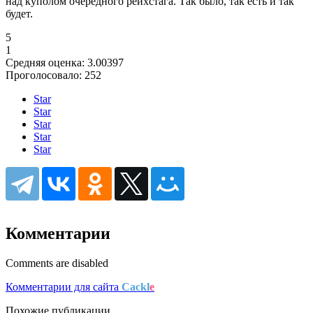
над куполом очередного рейхстага. Так было, так есть и так
будет.
5
1
Средняя оценка:
3.00397
Проголосовало:
252
Star
Star
Star
Star
Star
Комментарии
Comments are disabled
Комментарии для сайта
Cackl
e
Похожие публикации