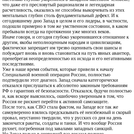
что даже его пресловутый рационализм и легендарная
расчетливость, оказались не способны выкорчевать из этих
ментальных глубин столь фундаментальный дефект. И к
сегодняшнему дню Запад в целом и его лидеры, в частности,
подошли примерно в том же умственном состоянии, в каком
пребывали всегда на протяжении уже многих веков.
Иначе говоря, и сегодня глубоко укоренившееся отношение к
другим, якобы неполноценным народам и цивилизациям,
фактически запрещает им трезво оценивать свои шансы и
побуждает вновь и вновь становиться на путь явных авантюр,
пренебрегая неопределенностью их исхода и его негативными
последствиями.
Уже в наше время события, которые привели к началу
Специальной военной операции России, полностью
подтвердили этот диагноз. Запад сначала категорически
отказался прислушаться к абсолютно законным требованиям
РФ о гарантиях её безопасности. Отказался, будучи полностью
и, как вскоре выяснилось, ошибочно уверенным в том, что
Россия не рискнет перейти к активной самозащите.
После того, как СВО стала фактом, на Западе все так же
самоуверенно взялись предсказывать её неизбежный и скорый
провал, неустанно твердили, что у русских со дня на день
закончатся ракеты, солдаты и танки. И что вообще Россия
рухнет, погребенная под завалами западных санкций.
Но Запад только в очередной раз доказал полную