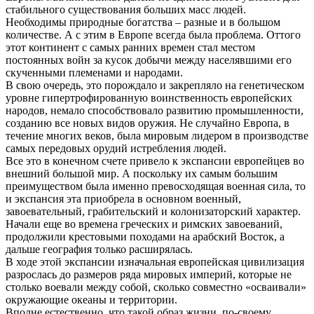
стабильного существования больших масс людей.
Необходимы природные богатства – разные и в большом
количестве. А с этим в Европе всегда была проблема. Оттого
этот континент с самых ранних времен стал местом
постоянных войн за кусок добычи между населявшими его
скученными племенами и народами.
В свою очередь, это порождало и закрепляло на генетическом
уровне гипертрофированную воинственность европейских
народов, немало способствовало развитию промышленности,
созданию все новых видов оружия. Не случайно Европа, в
течение многих веков, была мировым лидером в производстве
самых передовых орудий истребления людей.
Все это в конечном счете привело к экспансии европейцев во
внешний большой мир. А поскольку их самым большим
преимуществом была именно превосходящая военная сила, то
и экспансия эта приобрела в основном военный,
завоевательный, грабительский и колонизаторский характер.
Начали еще во времена греческих и римских завоеваний,
продолжили крестовыми походами на арабский Восток, а
дальше география только расширялась.
В ходе этой экспансии изначальная европейская цивилизация
разрослась до размеров ряда мировых империй, которые не
столько воевали между собой, сколько совместно «осваивали»
окружающие океаны и территории.
Вполне естественно, что такой образ жизни, по-своему