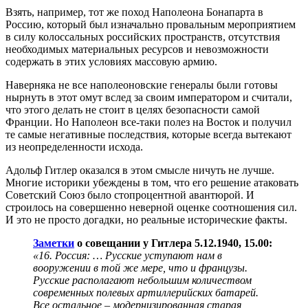
Взять, например, тот же поход Наполеона Бонапарта в
Россию, который был изначально провальным мероприятием
в силу колоссальных российских пространств, отсутствия
необходимых материальных ресурсов и невозможности
содержать в этих условиях массовую армию.
Наверняка не все наполеоновские генералы были готовы
нырнуть в этот омут вслед за своим императором и считали,
что этого делать не стоит в целях безопасности самой
Франции. Но Наполеон все-таки полез на Восток и получил
те самые негативные последствия, которые всегда вытекают
из неопределенности исхода.
Адольф Гитлер оказался в этом смысле ничуть не лучше.
Многие историки убеждены в том, что его решение атаковать
Советский Союз было стопроцентной авантюрой. И
строилось на совершенно неверной оценке соотношения сил.
И это не просто догадки, но реальные исторические факты.
Заметки
о совещании у Гитлера 5.12.1940, 15.00:
«16. Россия: … Русские уступают нам в
вооружении в той же мере, что и французы.
Русские располагают небольшим количеством
современных полевых артиллерийских батарей.
Все остальное – модернизированная старая