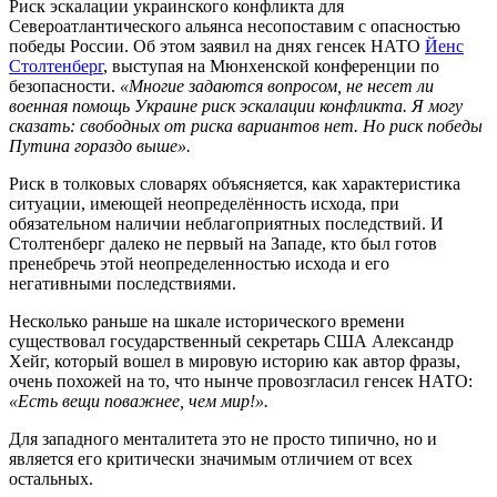
Риск эскалации украинского конфликта для
Североатлантического альянса несопоставим с опасностью
победы России. Об этом заявил на днях генсек НАТО
Йенс
Столтенберг
, выступая на Мюнхенской конференции по
безопасности.
«Многие задаются вопросом, не несет ли
военная помощь Украине риск эскалации конфликта. Я могу
сказать: свободных от риска вариантов нет. Но риск победы
Путина гораздо выше».
Риск в толковых словарях объясняется, как характеристика
ситуации, имеющей неопределённость исхода, при
обязательном наличии неблагоприятных последствий. И
Столтенберг далеко не первый на Западе, кто был готов
пренебречь этой неопределенностью исхода и его
негативными последствиями.
Несколько раньше на шкале исторического времени
существовал государственный секретарь США Александр
Хейг, который вошел в мировую историю как автор фразы,
очень похожей на то, что нынче провозгласил генсек НАТО:
«Есть вещи поважнее, чем мир!».
Для западного менталитета это не просто типично, но и
является его критически значимым отличием от всех
остальных.