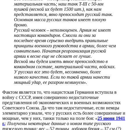
материальная часть; наш танк T-III с 50-мм
пушкой (весной их будет 1500 шт.), как нам
представляется, явно превосходит русский танк.
Основная масса русских танков имеет плохую
броню.
Русский человек – неполноценен. Армия не имеет
настоящих командиров. Смогли ли они за
последнее время серьезно внедрить правильные
принципы военного руководства в армии, более чем
сомнительно. Начатая реорганизация русской
армии к весне еще не сделает ее лучше.
Весной мы будем иметь явное превосходство в
командном составе, материальной части, войсках.
У русских все это будет, несомненно, более
низкого качества. Если по такой армии нанести
мощный удар, ее разгром неминуем».
Фактом является то, что нацистская Германия вступила в
войну с СССР, имея совершенно недостаточные
представления об экономических и военных возможностях
Советского Союза. Да что там недостаточные, если немцы
элементарно узнали, что у русских есть более совершенные и
мощные, чем у них, танки только на поле боя:
«
25 июня 1941
г.
:
Получены некоторые данные о новом типе русского
тяжелого танка: вес – 52 тонны, лобовая броня – 37 см (?),