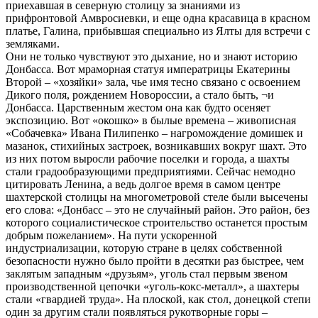
приехавшая в северную столицу за знаниями из
прифронтовой Амвросиевки, и еще одна красавица в красном
платье, Галина, прибывшая специально из Ялты для встречи с
земляками.
Они не только чувствуют это дыхание, но и знают историю
Донбасса. Вот мраморная статуя императрицы Екатерины
Второй – «хозяйки» зала, чье имя тесно связано с освоением
Дикого поля, рождением Новороссии, а стало быть, ¬и
Донбасса. Царственным жестом она как будто осеняет
экспозицию. Вот «окошко» в былые времена – живописная
«Собачевка» Ивана Пилипенко – нагромождение домишек и
мазанок, стихийных застроек, возникавших вокруг шахт. Это
из них потом выросли рабочие поселки и города, а шахты
стали градообразующими предприятиями. Сейчас немодно
цитировать Ленина, а ведь долгое время в самом центре
шахтерской столицы на многометровой стеле были высечены
его слова: «Донбасс – это не случайный район. Это район, без
которого социалистическое строительство останется простым
добрым пожеланием». На пути ускоренной
индустриализации, которую стране в целях собственной
безопасности нужно было пройти в десятки раз быстрее, чем
заклятым западным «друзьям», уголь стал первым звеном
производственной цепочки «уголь-кокс-металл», а шахтеры
стали «гвардией труда». На плоской, как стол, донецкой степи
один за другим стали появляться рукотворные горы –