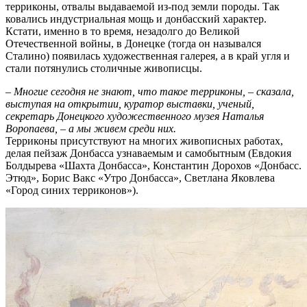
терриконы, отвалы выдаваемой из-под земли породы. Так
ковались индустриальная мощь и донбасский характер.
Кстати, именно в то время, незадолго до Великой
Отечественной войны, в Донецке (тогда он назывался
Сталино) появилась художественная галерея, а в край угля и
стали потянулись столичные живописцы.
–
Многие сегодня не знают, что такое терриконы, – сказала,
выступая на открытии, куратор выставки, ученый,
секретарь Донецкого художественного музея Наталья
Воропаева, – а мы живем среди них.
Терриконы присутствуют на многих живописных работах,
делая пейзаж Донбасса узнаваемым и самобытным (Евдокия
Болдырева «Шахта Донбасса», Константин Дорохов «Донбасс.
Этюд», Борис Вакс «Утро Донбасса», Светлана Яковлева
«Город синих терриконов»).