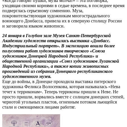
«Когда говорят пушки, музы молчат» – эта поговорка,
уходящая своими корнями в седые времена, в последнее время
подверглась серьезному сомнению. Муза,
покровительствующая художникам многострадального
воюющего Донбасса, привела их в северную столицу России
и заговорила языком живописи.
24 января в Голубом зале Музея Санкт-Петербургской
Академии художеств открылась выставка «Донбасс.
Индустриальный портрет». В экспозицию вошли более
полусотни работ художников творческого «Союза
художников Донецкой Народной Республики» и
общественной организации «Союз художников Луганской
Народной Республики», а также копии живописных
произведений из собрания Донецкого республиканского
художественного музея.
Еще до войны, в Донецке проходила выставка питерского
художника Феликса Волосенкова, которая называлась «Нева
течет к терриконам». Теперь терриконы пришли к Неве. Не
просто пришли, ворвались вместе с солнцем донецких степей,
чернотой угольных пластов, огненным потоком льющейся
стали и смеющимися лицами работяг.