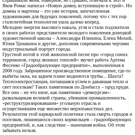
спрашивали меня. Наверное, не страшно, отвечала я. Вот и
Яков Ромас написал «Новую домну, вступившую в строй». Но
домны и мартены – это уже история, запечатленная
художниками для будущих поколений, потому что с тех пор
сталелитейная технология ушла далеко вперед.
Мелодию энергии высокого накала, угля и стали подхватили
в своих работах представители молодого поколения донецкой
художественной школы – Александра Илюхина, Елена Мохий,
Юлия Трошкина и другие, дополнив современными чертами
индустриальный портрет города.
Грустной нотой в этой живописной песне про «город синих
терриконов, город звонких тополей» звучит работа Артема
Фесенко «Градообразующее предприятие», выполненная в
2008 году. Заброшенное производственное помещение, где-то
выбиты окна, на заднем плане виднеются трубы... Шахта?
Теплоэлектростанция, питавшаяся углем и дававшая тепло и
свет поселкам? Таких памятников по Донбассу – пруд пруди.
Все они – не что иное, как памятники «демиургам»-
развальщикам великой страны, убившим промышленность,
«реструктуризировавшим» угольную отрасль и
осуществившим еще множество мерзопакостных дел.
Результатом этой варварской политики стала смерть городов и
поселков, лишившихся своих кормильцев – градообразующих
предприятий, и, как следствие – нынешняя война. Об этом
забывать нельзя.