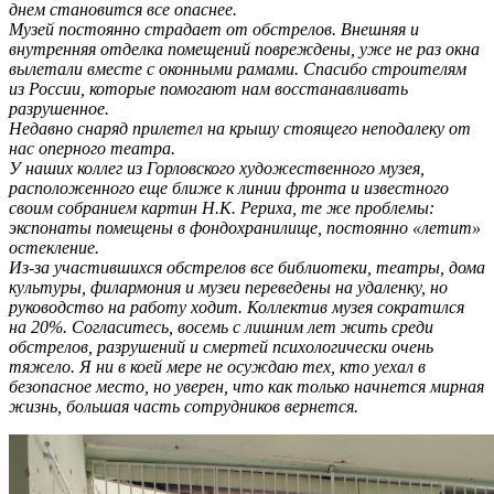
днем становится все опаснее.
Музей постоянно страдает от обстрелов. Внешняя и
внутренняя отделка помещений повреждены, уже не раз окна
вылетали вместе с оконными рамами. Спасибо строителям
из России, которые помогают нам восстанавливать
разрушенное.
Недавно снаряд прилетел на крышу стоящего неподалеку от
нас оперного театра.
У наших коллег из Горловского художественного музея,
расположенного еще ближе к линии фронта и известного
своим собранием картин Н.К. Рериха, те же проблемы:
экспонаты помещены в фондохранилище, постоянно «летит»
остекление.
Из-за участившихся обстрелов все библиотеки, театры, дома
культуры, филармония и музеи переведены на удаленку, но
руководство на работу ходит. Коллектив музея сократился
на 20%. Согласитесь, восемь с лишним лет жить среди
обстрелов, разрушений и смертей психологически очень
тяжело. Я ни в коей мере не осуждаю тех, кто уехал в
безопасное место, но уверен, что как только начнется мирная
жизнь, большая часть сотрудников вернется.