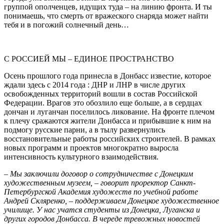
группой ополченцев, идущих туда – на линию фронта. И ты
понимаешь, что смерть от вражеского снаряда может найти
тебя и в погожий солнечный день…
С РОССИЕЙ МЫ – ЕДИНОЕ ПРОСТРАНСТВО
Осень прошлого года принесла в Донбасс известие, которое
ждали здесь с 2014 года : ДНР и ЛНР в числе других
освобожденных территорий вошли в состав Российской
Федерации. Врагов это обозлило еще больше, а в сердцах
дончан и луганчан поселилось ликование. На фронте плечом
к плечу сражаются жители Донбасса и прибывшие к ним на
подмогу русские парни, а в тылу развернулись
восстановительные работы российских строителей. В рамках
новых программ и проектов многократно выросла
интенсивность культурного взаимодействия.
–
Мы заключили договор о сотрудничестве с Донецким
художественным музеем, – говорит проректор Санкт-
Петербургской Академия художеств по учебной работе
Андрей Cкляренко, – поддерживаем Донецкое художественное
училище. У нас учатся студенты из Донецка, Луганска и
других городов Донбасса. В череде тревожных новостей