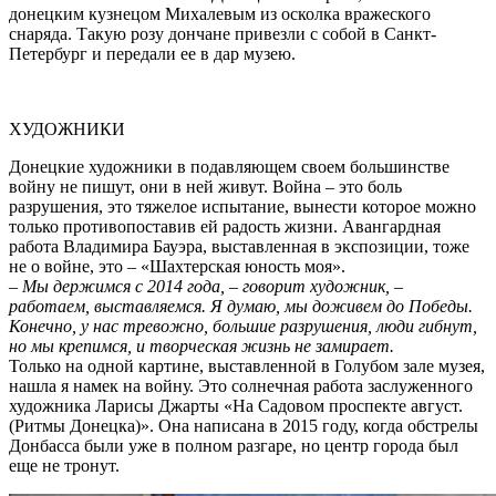
донецким кузнецом Михалевым из осколка вражеского
снаряда. Такую розу дончане привезли с собой в Санкт-
Петербург и передали ее в дар музею.
ХУДОЖНИКИ
Донецкие художники в подавляющем своем большинстве
войну не пишут, они в ней живут. Война – это боль
разрушения, это тяжелое испытание, вынести которое можно
только противопоставив ей радость жизни. Авангардная
работа Владимира Бауэра, выставленная в экспозиции, тоже
не о войне, это – «Шахтерская юность моя».
–
Мы держимся с 2014 года, – говорит художник, –
работаем, выставляемся. Я думаю, мы доживем до Победы.
Конечно, у нас тревожно, большие разрушения, люди гибнут,
но мы крепимся, и творческая жизнь не замирает.
Только на одной картине, выставленной в Голубом зале музея,
нашла я намек на войну. Это солнечная работа заслуженного
художника Ларисы Джарты «На Садовом проспекте август.
(Ритмы Донецка)». Она написана в 2015 году, когда обстрелы
Донбасса были уже в полном разгаре, но центр города был
еще не тронут.