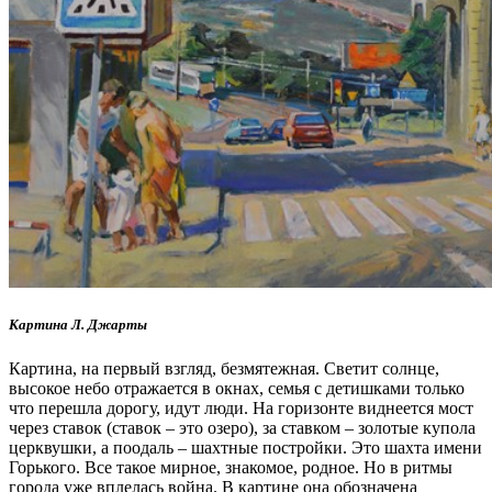
Картина Л. Джарты
Картина, на первый взгляд, безмятежная. Светит солнце,
высокое небо отражается в окнах, семья с детишками только
что перешла дорогу, идут люди. На горизонте виднеется мост
через ставок (ставок – это озеро), за ставком – золотые купола
церквушки, а поодаль – шахтные постройки. Это шахта имени
Горького. Все такое мирное, знакомое, родное. Но в ритмы
города уже вплелась война. В картине она обозначена