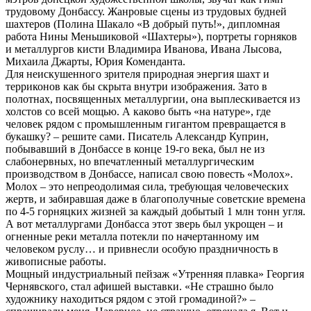
трудовому Донбассу. Жанровые сцены из трудовых будней
шахтеров (Полина Шакало «В добрый путь!», дипломная
работа Нины Меньшиковой «Шахтеры»), портреты горняков
и металлургов кисти Владимира Иванова, Ивана Лысова,
Михаила Джарты, Юрия Коменданта.
Для неискушенного зрителя природная энергия шахт и
терриконов как бы скрыта внутри изображения. Зато в
полотнах, посвященных металлургии, она выплескивается из
холстов со всей мощью. А каково быть «на натуре», где
человек рядом с промышленным гигантом превращается в
букашку? – решите сами. Писатель Александр Куприн,
побывавший в Донбассе в конце 19-го века, был не из
слабонервных, но впечатленный металлургическим
производством в Донбассе, написал свою повесть «Молох».
Молох – это непреодолимая сила, требующая человеческих
жертв, и забиравшая даже в благополучные советские времена
по 4-5 горняцких жизней за каждый добытый 1 млн тонн угля.
А вот металлургами Донбасса этот зверь был укрощен – и
огненные реки металла потекли по начертанному им
человеком руслу… и привнесли особую праздничность в
живописные работы.
Мощный индустриальный пейзаж «Утренняя плавка» Георгия
Чернявского, стал афишей выставки. «Не страшно было
художнику находиться рядом с этой громадиной?» –