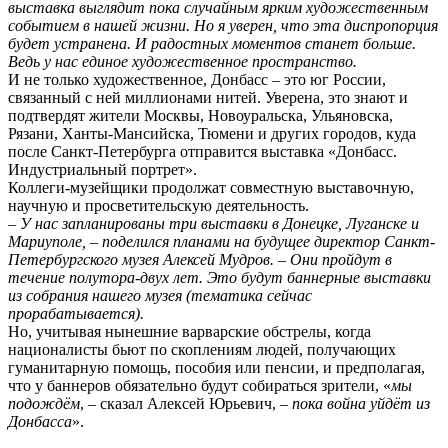
выставка выглядит пока случайным ярким художественным
событием в нашей жизни. Но я уверен, что эта диспропорция
будет устранена. И радостных моментов станет больше.
Ведь у нас единое художественное пространство.
И не только художественное, Донбасс – это юг России,
связанный с ней миллионами нитей. Уверена, это знают и
подтвердят жители Москвы, Новоуральска, Ульяновска,
Рязани, Ханты-Мансийска, Тюмени и других городов, куда
после Санкт-Петербурга отправится выставка «Донбасс.
Индустриальный портрет».
Коллеги-музейщики продолжат совместную выставочную,
научную и просветительскую деятельность.
–
У нас запланированы три выставки в Донецке, Луганске и
Мариуполе, – поделился планами на будущее директор Санкт-
Петербургского музея Алексей Мудров. – Они пройдут в
течение полутора-двух лет. Это будут баннерные выставки
из собрания нашего музея (тематика сейчас
прорабатывается).
Но, учитывая нынешние варварские обстрелы, когда
националисты бьют по скоплениям людей, получающих
гуманитарную помощь, пособия или пенсии, и предполагая,
что у баннеров обязательно будут собираться зрители, «
мы
подождём
, – сказал Алексей Юрьевич, –
пока война уйдёт из
Донбасса
».