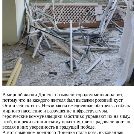
В мирной жизни Донецк называли городом миллиона роз,
потому что на каждого жителя был высажен розовый куст.
Они и сейчас есть. Невзирая на ежедневные обстрелы, гибель
мирного население и разрушение инфраструктуры,
героические коммунальщики заботливо укрывают их на зиму,
чтоб, вопреки сатанинскому оркестру, цветы радовали дончан,
вселяя в них уверенность в грядущей победе.
А вот символом военного Донецка стала роза, выкованная