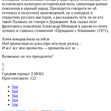
истончилась культурно-историческая нить, связующая разные
поколения в единый народ. Приходится говорить не об
оттенках и полутонах произведений, не о находках и
открытиях русских мастеров, а рассказывать чуть ли не кто
такой Пушкин, не говоря о Державине. Как сказал поэт
фронтового поколения Александр Межиров в одном из своих
лучших и главных сочинений «Прощание с Юшиным» (1971),
Хотя повырастали из одёж
Над пропастью во ржи (при чём тут рожь)…
И всё же это пропасть — пропасть всё ж…
Возможно ли это преодолеть?
5
1
Средняя оценка:
2.98361
Проголосовало:
122
Star
Star
Star
Star
Star