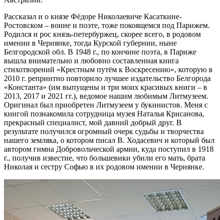
Рассказал и о князе Фёдоре Николаевиче Касаткине-
Ростовском – воине и поэте, тоже покоящемся под Парижем.
Родился и рос князь-петербуржец, скорее всего, в родовом
имении в Чернянке, тогда Курской губернии, ныне
Белгородской обл. В 1948 г., по кончине поэта, в Париже
вышла внимательно и любовно составленная книга
стихотворений «Крестным путём к Воскресению», которую в
2010 г. репринтно повторило лучшее издательство Белгорода
«Константа» (им выпущены и три моих красивых книги – в
2013, 2017 и 2021 гг.), ведомое нашим любимым Литмузеем.
Оригинал был приобретен Литмузеем у букинистов. Меня с
книгой познакомила сотрудница музея Наталья Крисанова,
прекрасный специалист, мой давний добрый друг. В
результате получился огромный очерк судьбы и творчества
нашего земляка, о котором писал В. Ходасевич и который был
автором гимна Добровольческой армии, куда поступил в 1918
г., получив известие, что большевики убили его мать, брата
Николая и сестру Софью в их родовом имении в Чернянке.