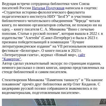
Ведущая встречи сотрудница библиотеки член Союза
писателей России
Наталья Подлужная
написала в соцетях:
«Студентки историко-филологического факультета
педагогического института НИУ "БелГУ" и участники
библиотечного читательского объединения "Череда" читали
книгу, по мнению организаторов события, не похожую ни на
одну, – книгу писателя С. А. Минакова "Вино с печалью
пополам. Статьи о русской поэзии", которая вышла в 2022 г. в
издательстве "Алетейя" (Санкт-Петербург) и была в 2023 г.
признана победительницей в номинации "Лучшее
литературоведческое издание" на VII региональном книжном
фестивале «Белогорье». О книге писали в 2023 г.
«Литературная газета», журнал «Новый мир»,
сайт
"Камертон"
.
Автор сделал увлекательный экскурс по страницам издания,
немного рассказал о своих книгах, широко представленных на
стенде библиотекой и самим писателем.
Стихотворения Минакова "Памятник танкисту" и "На каноне
покаянном" прочёл друг библиотеки актёр Олег Киданов. С
шедеврами русской поэзии собравшиеся знакомились и по
видеоматериалам, подготовленным писателем».