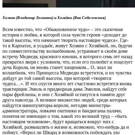
Хозяин (Владимир Логвинов) и Хозяйка (Яна Соболевская)
Всем известно, что «Обыкновенное чудо» – это сказочная
история о любви, в которой сила чувств героев «доходит до
такой высоты, что начинает творить настоящие чудеса». Где-
то в Карпатах, в усадьбе, живут Хозяин с Хозяйкой, он, будучи
по совместительству волшебником, устраивает в своём доме
встречу Медведя, красивого юноши, в которого семь лет назад
превратил зверя с условием, что, если его полюбит и поцелует
дочь Короля, он вновь станет хищником... О, знал ли
волшебник, что Принцесса Медведю встретится, и их чувства
дойдут до той самой высоты, при которой «творятся
чудеса…». И что спустя много лет счастливо встретятся вновь
трактирщик Эмиль и придворная дама Эмилия, найдут себе
пары фрейлины, и они с Хозяйкой останутся в памяти друг
друга навсегда. А великое множество людей, среди которых
найдутся манипуляторы-короли, негодяи министры-
администраторы, ловкачи охотники и бандюганы палачи,
понятия не имеющие о том, какой это великий труд – «быть
настоящим человеком», будут вращаться вокруг них с
Хозяйкой, размышлять о жизни и, возможно, что-нибудь да и
поймут. «Верил ли Шварц в возможность побеждать зло