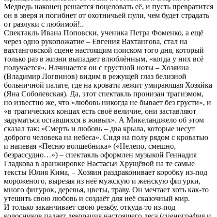
Медведь наконец решается поцеловать её, и пусть превратится
он в зверя и погибнет от охотничьей пули, чем будет страдать
от разлуки с любимой!..
Спектакль Ивана Поповски, ученика Петра Фоменко, а ещё
через одно рукопожатие – Евгения Вахтангова, стал на
вахтанговской сцене настоящим поиском того дня, который
только раз в жизни выпадает влюблённым, «когда у них всё
получается». Начинается он с грустной ноты – Хозяина
(Владимир Логвинов) видим в режущей глаз белизной
больничной палате, где на кровати лежит умирающая Хозяйка
(Яна Соболевская). Да, этот спектакль пронизан трагизмом,
но известно же, что «любовь никогда не бывает без грусти», и
«в трагических концах есть своё величие, они заставляют
задуматься оставшихся в живых». А Микеланджело об этом
сказал так: «Смерть и любовь – два крыла, которые несут
доброго человека на небеса». Сидя на полу рядом с кроватью
и напевая «Песню волшебника» («Нелепо, смешно,
безрассудно…») – спектакль оформлен музыкой Геннадия
Гладкова в аранжировке Настасьи Хрущёвой на те самые
тексты Юлия Кима, – Хозяин раздраконивает коробку из-под
мороженого, вырезая из неё мужскую и женскую фигурки,
много фигурок, деревья, цветы, траву. Он мечтает хоть как-то
утешить свою любовь и создаёт для неё сказочный мир.
И только заканчивает свою резьбу, откуда-то из-под
колосников падает декорация настоящего леса (сценография и