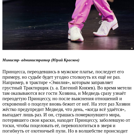
Министр- администратор (Юрий Красков)
Принцесса, переодевшись в мужское платье, последует его
примеру, но судьбе будет угодно столкнуть их ещё не раз.
Например, в трактире «Эмилия», которым заправляет
грустный Трактирщик (з. а. Евгений Князев). Во время метели
там оказываются все гости Хозяина, и Медведь сразу узнаёт
переодетую Принцессу, но после выяснения отношений и
откровений о поцелуе вновь бежит от неё. На этот раз Хозяин
жёстко предупредит Медведя, что день, «когда всё удаётся»,
выпадает лишь раз. И он, страшась померкнувшего мира,
потерявшего свои краски, находит Принцессу, заболевшую от
тоски, чтобы поцеловать её, перевоплотиться в зверя и
погибнуть от охотничьей пули. Но в волшебстве происходит