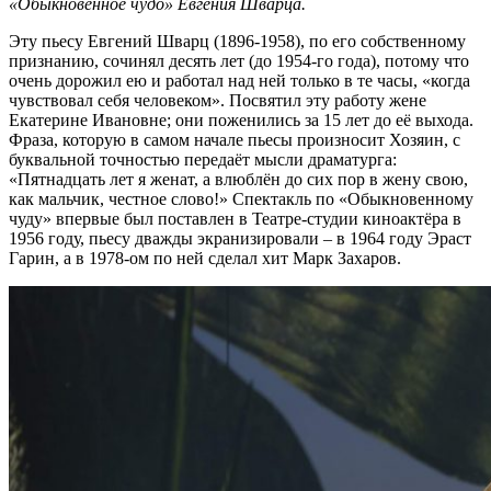
«Обыкновенное чудо» Евгения Шварца.
Эту пьесу Евгений Шварц (1896-1958), по его собственному
признанию, сочинял десять лет (до 1954-го года), потому что
очень дорожил ею и работал над ней только в те часы, «когда
чувствовал себя человеком». Посвятил эту работу жене
Екатерине Ивановне; они поженились за 15 лет до её выхода.
Фраза, которую в самом начале пьесы произносит Хозяин, с
буквальной точностью передаёт мысли драматурга:
«Пятнадцать лет я женат, а влюблён до сих пор в жену свою,
как мальчик, честное слово!» Спектакль по «Обыкновенному
чуду» впервые был поставлен в Театре-студии киноактёра в
1956 году, пьесу дважды экранизировали – в 1964 году Эраст
Гарин, а в 1978-ом по ней сделал хит Марк Захаров.