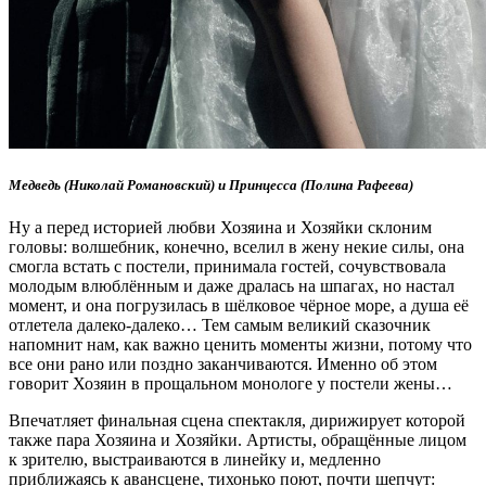
Медведь (Николай Романовский) и Принцесса (Полина Рафеева)
Ну а перед историей любви Хозяина и Хозяйки склоним
головы: волшебник, конечно, вселил в жену некие силы, она
смогла встать с постели, принимала гостей, сочувствовала
молодым влюблённым и даже дралась на шпагах, но настал
момент, и она погрузилась в шёлковое чёрное море, а душа её
отлетела далеко-далеко… Тем самым великий сказочник
напомнит нам, как важно ценить моменты жизни, потому что
все они рано или поздно заканчиваются. Именно об этом
говорит Хозяин в прощальном монологе у постели жены…
Впечатляет финальная сцена спектакля, дирижирует которой
также пара Хозяина и Хозяйки. Артисты, обращённые лицом
к зрителю, выстраиваются в линейку и, медленно
приближаясь к авансцене, тихонько поют, почти шепчут: