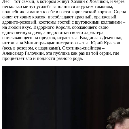
Лес – тот самый, в котором живут Хозяин с Хозяйкой, и через
несколько минут усадьба заполнится людским гомоном,
волшебник заманил к себе в гости королевский кортеж. Сцена
сияет от ярких красок, преобладают красный, оранжевый,
ядовито-розовый, костюмы гостей с шутовскими колпаками –
на любой вкус. Вздорного Короля, обожающего свою
единственную дочь, а недостатки своего характера
списывающего на предков, играет з. а. Владислав Демченко,
интригана Министра-администратора – з. а. Юрий Красков
(весь в розовом, с шариками), Охотника-снайпера –
Александр Галочкин, эта публика как раз из той серии, где
процветает зло и подлости разного рода.