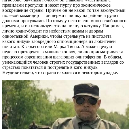
правилами прогулки и несет пургу про экономическое
воскрешение страны. Причем он не какой-то там захолустный
полевой командир — он держит шишку на районе и рулит
долгими прогулками. Поэтому у него очень много свободного
времени, и он использует это на полную катушку. Например,
лично ходит-бродит по небогатым домам и дворам
одноэтажной Америки, чтобы стрельнуть из пистолета
какого-нибудь зловредного оппозиционера из любителей
почитать Кьеркегора или Марка Твена. А может целую
неделю проторчать в машине конвоя, лично присматривая за
процессом соревнования шагающих олигофренов. В общем,
увлекающийся человек строгих государственных взглядов со
страстью покататься и пострелять в кого-нибудь.
Неудивительно, что страна находится в некотором упадке.