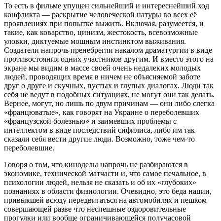
То есть в фильме упущен сильнейший и интереснейший ход
конфликта — раскрытие человеческой натуры во всех её
проявлениях при попытке выжить. Включая, разумеется, и
такие, как коварство, цинизм, жестокость, всевозможные
уловки, диктуемые мощным инстинктом выживания.
Создатели напрочь пренебрегли накалом драматургии в виде
противостояния одних участников другим. И вместо этого на
экране мы видим в массе своей очень недалеких молодых
людей, проводящих время в ничем не объясняемой заботе
друг о друге и скучных, пустых и глупых диалогах. Люди так
себя не ведут в подобных ситуациях, не могут они так делать.
Вернее, могут, но лишь по двум причинам — они либо слегка
«францюватые», как говорят на Украине о переболевших
«французской болезнью» и заимевших проблемы с
интеллектом в виде последствий сифилиса, либо им так
сказали себя вести другие люди. Возможно, тоже чем-то
переболевшие.
Говоря о том, что киноделы напрочь не разбираются в
экономике, технической матчасти и, что самое печальное, в
психологии людей, нельзя не сказать и об их «глубоких»
познаниях в области физиологии. Очевидно, это беда нации,
привыкшей всюду передвигаться на автомобилях и пешком
совершающей разве что неспешные оздоровительные
прогулки или вообще ограничивающейся получасовой