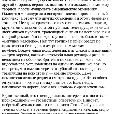
другой стороны, вероятно, именно это и должно, по замыслу
творцов, простимулировать американскую экономику.
Оживится металлургия и воспрянет военно-промышленный
комплекс! Потому что других объяснений и этому феномену
тоже нет. Нет даже грамотного шоу с его размахом, азартом,
крупными ставками богатой публики, телеведущим из числа
любимчиков публики, трансляцией онлайн на всех экранах и
мощной рекламой из каждого утюга — как это было в том же
«Бегущем человеке». Нет, тут группка парней бредет по
практически безлюдным американским местам in the middle of
nowhere. Вокруг лишь поля, деревца, а из следов цивилизации
— труп коровы, какая-то автомобильная рухлядь и ржавый
велосипед на обочине. Зрителям показывается, конечно,
видеокамера, установленная на одной из машин конвоя, но
поверить, что именно через этот убогий глазок и ведется
трансляция на всю страну — крайне сложно. Даже
немногочисленные реднеки смотрят на идущих без особого
энтузиазма — ну, идут и идут, делов-то. Ещё, гляди,
напачкают по дороге, вот и вся «польза» с «развлечением».
Единственный, кто с неподдельным интересом относится к
происходящему — это местный опереточный Пиночет,
небритый мужик с лицом старенького Люка Скайуокера в
темных очках и в военной форме, сидящей на нем, как седло
на корове. Звучным голосом он знакомит участников с