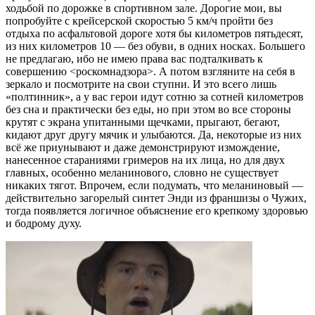
ходьбой по дорожке в спортивном зале. Дорогие мои, вы
попробуйте с крейсерской скоростью 5 км/ч пройти без
отдыха по асфальтовой дороге хотя бы километров пятьдесят,
из них километров 10 — без обуви, в одних носках. Большего
не предлагаю, ибо не имею права вас подталкивать к
совершению <роскомнадзора>. А потом взгляните на себя в
зеркало и посмотрите на свои ступни. И это всего лишь
«полтинник», а у вас герои идут сотню за сотней километров
без сна и практически без еды, но при этом во все стороны
крутят с экрана упитанными щечками, прыгают, бегают,
кидают друг другу мячик и улыбаются. Да, некоторые из них
всё же приунывают и даже демонстрируют измождение,
нанесенное стараниями гримеров на их лица, но для двух
главных, особенно меланинового, словно не существует
никаких тягот. Впрочем, если подумать, что меланиновый —
действительно загорелый синтет Энди из франшизы о Чужих,
тогда появляется логичное объяснение его крепкому здоровью
и бодрому духу.