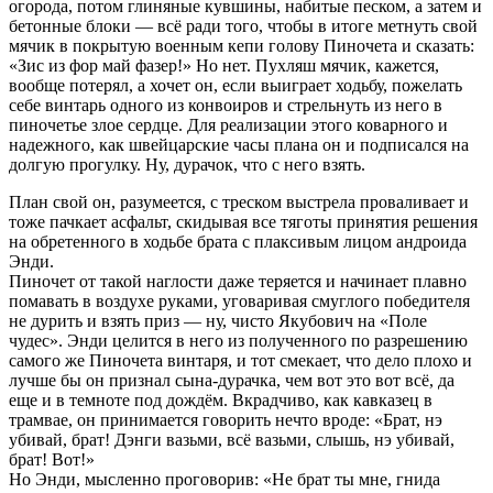
огорода, потом глиняные кувшины, набитые песком, а затем и
бетонные блоки — всё ради того, чтобы в итоге метнуть свой
мячик в покрытую военным кепи голову Пиночета и сказать:
«Зис из фор май фазер!» Но нет. Пухляш мячик, кажется,
вообще потерял, а хочет он, если выиграет ходьбу, пожелать
себе винтарь одного из конвоиров и стрельнуть из него в
пиночетье злое сердце. Для реализации этого коварного и
надежного, как швейцарские часы плана он и подписался на
долгую прогулку. Ну, дурачок, что с него взять.
План свой он, разумеется, с треском выстрела проваливает и
тоже пачкает асфальт, скидывая все тяготы принятия решения
на обретенного в ходьбе брата с плаксивым лицом андроида
Энди.
Пиночет от такой наглости даже теряется и начинает плавно
помавать в воздухе руками, уговаривая смуглого победителя
не дурить и взять приз — ну, чисто Якубович на «Поле
чудес». Энди целится в него из полученного по разрешению
самого же Пиночета винтаря, и тот смекает, что дело плохо и
лучше бы он признал сына-дурачка, чем вот это вот всё, да
еще и в темноте под дождём. Вкрадчиво, как кавказец в
трамвае, он принимается говорить нечто вроде: «Брат, нэ
убивай, брат! Дэнги вазьми, всё вазьми, слышь, нэ убивай,
брат! Вот!»
Но Энди, мысленно проговорив: «Не брат ты мне, гнида