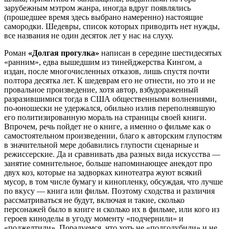
зарубежным мэтром жанра, иногда вдруг появлялись
(прошедшее время здесь выбрано намеренно) настоящие
самородки. Шедевры, список которых приводить нет нужды,
все названия не один десяток лет у нас на слуху.
Роман
«Долгая прогулка»
написан в середине шестидесятых
«ранним», едва вышедшим из тинейджерства Кингом, а
издан, после многочисленных отказов, лишь спустя почти
полтора десятка лет. К шедеврам его не отнести, но это и не
провальное произведение, хотя автор, взбудораженный
разразившимися тогда в США общественными волнениями,
по-юношески не удержался, обильно излив переполнявшую
его политизированную мораль на страницы своей книги.
Впрочем, речь пойдет не о книге, а именно о фильме как о
самостоятельном произведении, благо к авторским глупостям
в значительной мере добавились глупости сценарные и
режиссерские. Да и сравнивать два разных вида искусства —
занятие сомнительное, больше напоминающее анекдот про
двух коз, которые на задворках кинотеатра жуют всякий
мусор, в том числе бумагу и кинопленку, обсуждая, что лучше
по вкусу — книга или фильм. Поэтому сходства и различия
рассматриваться не будут, включая и такие, сколько
персонажей было в книге и сколько их в фильме, или кого из
героев киноделы в угоду моменту «подчернили» и
«поджелтили». Порадуемся, что хоть не «подголубили» и не