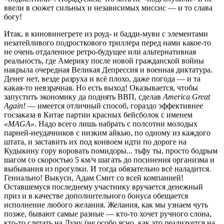
ввели в сюжет сильных и независимых миссис — и то слава
богу!
Итак, в киновинегрете из роуд- и бадди-муви с элементами
незатейливого подросткового триллера перед нами какое-то
не очень отдаленное ретро-будущее или альтернативная
реальность, где Америку после новой гражданской войны
накрыла очередная Великая Депрессия и военная диктатура.
Денег нет, везде разруха и всё плохо, даже погода — и та
какая-то невзрачная. Но есть выход! Оказывается, чтобы
запустить экономику да поднять ВВП, сделав
America Great
Again!
— имеется отличный способ, гораздо эффективнее
госзаказа в Китае партии красных бейсболок с именем
«MAGА»
. Надо всего лишь набрать с полсотни молодых
парней-неудачников с низким айкью, по одному из каждого
штата, и заставить их под конвоем идти по дороге на
Кудыкину гору воровать помидоры... тьфу ты, просто бодрым
шагом со скоростью 5 км/ч шагать до посинения организма и
выбывания из прогулки. И тогда обязательно всё наладится.
Гениально! Выкуси, Адам Смит со всей компанией!
Оставшемуся последнему участнику вручается денежный
приз и в качестве дополнительного бонуса обещается
исполнение любого желания. Желания, как мы узнаем чуть
позже, бывают самые разные — кто-то хочет ручного слона,
кто-то слетать на Луну (не особо ясно, как это реализуется на