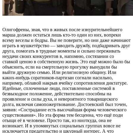
Олигофрены, зная, что в живых после изнурительнейшего
марша должен остаться лишь кто-то один из них, вопреки
всему веселы и бодры. Вы не поверите, но они даже начинают
играть в мушкетёрство — заводить дружбу, подбадривать друг
друга, помогать в трудные моменты и сильно переживать
неудачи своих конкурентов в, напомню, состязании со
ставкой ценою в собственную жизнь. Это ещё можно было бы
объяснить, если на смертельную прогулку вынудили бы
выйти дружную семью. Или религиозную общину. Или
каких-нибудь соратников-партизан согнали насильно,
например, облавой накрыв ячейку сопротивления диктатуре.
Идейные, сплоченные люди, поставленные системой в
безвыходное положение, действительно способны на
проявление и силы духа, и невероятного товарищеского
долга, включая самопожертвование. Достоевский был точен,
заявив: «Сострадание есть высочайшая форма человеческого
существования». Но эта форма тем бесценна, что ещё поди
отыщи её в человеке. Просто так, из ниоткуда, она не
возникает. И в упомянутых социальных группах вовсе не
исключается предательство и шкурный интерес. А что