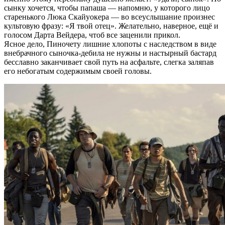
сынку хочется, чтобы папаша — напомню, у которого лицо
старенького Люка Скайуокера — во всеуслышание произнес
культовую фразу: «Я твой отец». Желательно, наверное, ещё и
голосом Дарта Вейдера, чтоб все заценили прикол.
Ясное дело, Пиночету лишние хлопоты с наследством в виде
внебрачного сыночка-дебила не нужны и настырный бастард
бесславно заканчивает свой путь на асфальте, слегка заляпав
его небогатым содержимым своей головы.