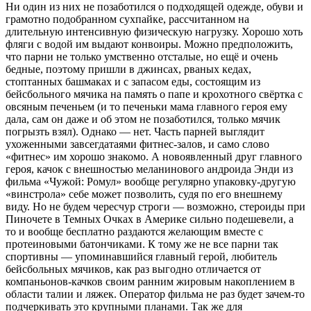
Ни один из них не позаботился о подходящей одежде, обуви и
грамотно подобранном сухпайке, рассчитанном на
длительную интенсивную физическую нагрузку. Хорошо хоть
фляги с водой им выдают конвоиры. Можно предположить,
что парни не только умственно отсталые, но ещё и очень
бедные, поэтому пришли в джинсах, рваных кедах,
стоптанных башмаках и с запасом еды, состоящим из
бейсбольного мячика на память о папе и крохотного свёртка с
овсяным печеньем (и то печеньки мама главного героя ему
дала, сам он даже и об этом не позаботился, только мячик
погрызть взял). Однако — нет. Часть парней выглядит
ухоженными завсегдатаями фитнес-залов, и само слово
«фитнес» им хорошо знакомо. А новоявленный друг главного
героя, качок с внешностью меланинового андроида Энди из
фильма «Чужой: Ромул» вообще регулярно упаковку-другую
«винстрола» себе может позволить, судя по его внешнему
виду. Но не будем чересчур строги — возможно, стероиды при
Пиночете в Темных Очках в Америке сильно подешевели, а
то и вообще бесплатно раздаются желающим вместе с
протеиновыми батончиками. К тому же не все парни так
спортивны — упоминавшийся главный герой, любитель
бейсбольных мячиков, как раз выгодно отличается от
компаньонов-качков своим ранним жировым накоплением в
области талии и ляжек. Оператор фильма не раз будет зачем-то
подчеркивать это крупными планами. Так же для