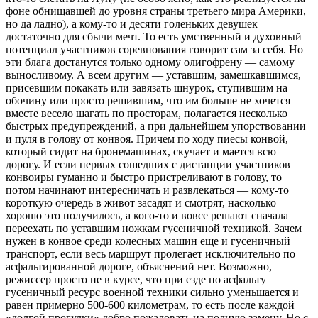
фоне обнищавшей до уровня страны третьего мира Америки,
но да ладно), а кому-то и десяти голеньких девушек
достаточно для сбычи мечт. То есть умственный и духовный
потенциал участников соревнования говорит сам за себя. Но
эти блага достанутся только одному олигофрену — самому
выносливому. А всем другим — уставшим, замешкавшимся,
присевшим покакать или завязать шнурок, ступившим на
обочину или просто решившим, что им больше не хочется
вместе весело шагать по просторам, полагается несколько
быстрых предупреждений, а при дальнейшем упорствовании
и пуля в голову от конвоя. Причем по ходу пиесы конвой,
который сидит на бронемашинах, скучает и мается всю
дорогу. И если первых сошедших с дистанции участников
конвоиры гуманно и быстро пристреливают в голову, то
потом начинают интересничать и развлекаться — кому-то
короткую очередь в живот засадят и смотрят, насколько
хорошо это получилось, а кого-то и вовсе решают сначала
переехать по уставшим ножкам гусеничной техникой. Зачем
нужен в конвое среди колесных машин еще и гусеничный
транспорт, если весь маршрут пролегает исключительно по
асфальтированной дороге, объяснений нет. Возможно,
режиссер просто не в курсе, что при езде по асфальту
гусеничный ресурс военной техники сильно уменьшается и
равен примерно 500-600 километрам, то есть после каждой
«долгой прогулки» добро пожаловать на полную замену. Но с