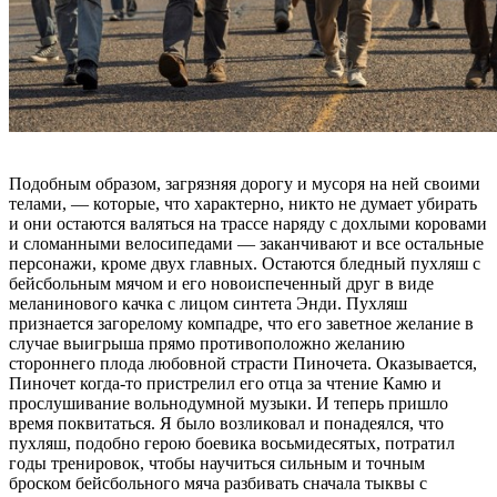
Подобным образом, загрязняя дорогу и мусоря на ней своими
телами, — которые, что характерно, никто не думает убирать
и они остаются валяться на трассе наряду с дохлыми коровами
и сломанными велосипедами — заканчивают и все остальные
персонажи, кроме двух главных. Остаются бледный пухляш с
бейсбольным мячом и его новоиспеченный друг в виде
меланинового качка с лицом синтета Энди. Пухляш
признается загорелому компадре, что его заветное желание в
случае выигрыша прямо противоположно желанию
стороннего плода любовной страсти Пиночета. Оказывается,
Пиночет когда-то пристрелил его отца за чтение Камю и
прослушивание вольнодумной музыки. И теперь пришло
время поквитаться. Я было возликовал и понадеялся, что
пухляш, подобно герою боевика восьмидесятых, потратил
годы тренировок, чтобы научиться сильным и точным
броском бейсбольного мяча разбивать сначала тыквы с