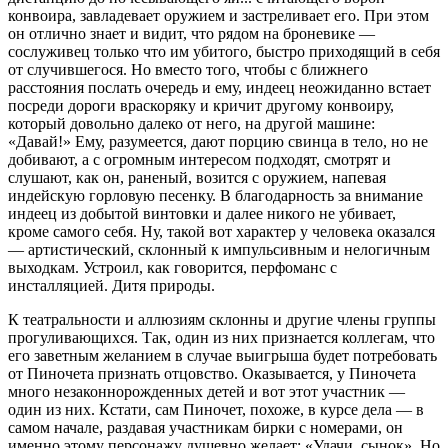
конвоира, завладевает оружием и застреливает его. При этом
он отлично знает и видит, что рядом на броневике —
сослуживец только что им убитого, быстро приходящий в себя
от случившегося. Но вместо того, чтобы с ближнего
расстояния послать очередь и ему, индеец неожиданно встает
посреди дороги враскоряку и кричит другому конвоиру,
который довольно далеко от него, на другой машине:
«Давай!» Ему, разумеется, дают порцию свинца в тело, но не
добивают, а с огромным интересом подходят, смотрят и
слушают, как он, раненый, возится с оружием, напевая
индейскую горловую песенку. В благодарность за внимание
индеец из добытой винтовки и далее никого не убивает,
кроме самого себя. Ну, такой вот характер у человека оказался
— артистический, склонный к импульсивным и нелогичным
выходкам. Устроил, как говорится, перфоманс с
инсталляцией. Дитя природы.
К театральности и аллюзиям склонны и другие члены группы
прогуливающихся. Так, один из них признается коллегам, что
его заветным желанием в случае выигрыша будет потребовать
от Пиночета признать отцовство. Оказывается, у Пиночета
много незаконнорожденных детей и вот этот участник —
один из них. Кстати, сам Пиночет, похоже, в курсе дела — в
самом начале, раздавая участникам бирки с номерами, он
именно этому персонажу душевно желает: «Удачи, сынок». Но