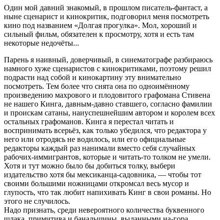
Один мой давний знакомый, в прошлом писатель-фантаст, а
ныне сценарист и кинокритик, подговорил меня посмотреть
кино под названием «Долгая прогулка». Мол, хороший и
сильный фильм, обязателен к просмотру, хотя и есть там
некоторые недочёты...
Парень я наивный, доверчивый, в синематографе разбираюсь
намного хуже сценаристов с кинокритиками, поэтому решил
подрасти над собой и кинокартину эту внимательно
посмотреть. Тем более что снята она по одноимённому
произведению махрового и плодовитого графомана Стивена
не нашего Кинга, давным-давно ставшего, согласно фамилии
и проискам сатаны, наиуспешнейшим автором и королем всех
остальных графоманов. Кинга я перестал читать и
воспринимать всерьёз, как только убедился, что редактора у
него или отродясь не водилось, или его официальные
редакторы каждый раз нанимали вместо себя случайных
рабочих-иммигрантов, которые и читать-то толком не умели.
Хотя и тут можно было бы добиться толку, выбери
издательство хотя бы мексиканца-садовника, — чтобы тот
своими большими ножницами откромсал весь мусор и
глупость, что так любит напихивать Кинг в свои романы. Но
этого не случилось.
Надо признать, среди невероятного количества буквенного
шлака, примитива и банальщины, выданными на-гора