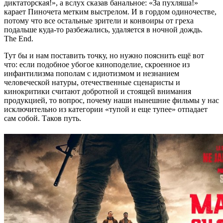
диктаторская!», а вслух сказав банальное: «За пухляша!»
карает Пиночета метким выстрелом. И в гордом одиночестве,
потому что все остальные зрители и конвоиры от греха
подальше куда-то разбежались, удаляется в ночной дождь.
The End.
Тут бы и нам поставить точку, но нужно пояснить ещё вот
что: если подобное убогое киноподелие, скроенное из
инфантилизма пополам с идиотизмом и незнанием
человеческой натуры, отечественные сценаристы и
кинокритики считают добротной и стоящей внимания
продукцией, то вопрос, почему наши нынешние фильмы у нас
исключительно из категории «тупой и еще тупее» отпадает
сам собой. Таков путь.