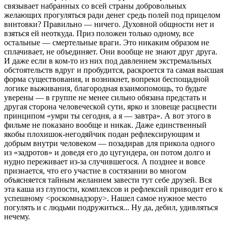
связывает набранных со всей страны добровольных
желающих прогуляться ради денег средь полей под прицелом
винтовки? Правильно — ничего. Духовной общности нет и
взяться ей неоткуда. Приз положен только одному, все
остальные — смертельные враги. Это никаким образом не
сплачивает, не объединяет. Они вообще не знают друг друга.
И даже если в ком-то из них под давлением экстремальных
обстоятельств вдруг и пробудится, раскроется та самая высшая
форма существования, и возникнет, вопреки беспощадной
логике выживания, благородная взаимопомощь, то будьте
уверены — в группе не менее сильно обязана предстать и
другая сторона человеческой сути, ярко и зловеще расцвести
принципом «умри ты сегодня, а я — завтра». А вот этого в
фильме не показано вообще и никак. Даже единственный
якобы плохишок-негодяйчик подан рефлексирующим и
добрым внутри человеком — позадирав для прикола одного
из «задротов» и доведя его до цугундера, он потом долго и
нудно переживает из-за случившегося. А позднее и вовсе
признается, что его участие в состязании во многом
объясняется тайным желанием завести тут себе друзей. Вся
эта каша из глупости, комплексов и рефлексий приводит его к
успешному <роскомнадзору>. Нашел самое нужное место
погулять и с людьми подружиться... Ну да, дебил, удивляться
нечему.