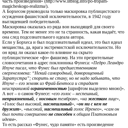
часть произведения» (http://www.litblog.info/po-tropam-
magicheskogo-realizma/).
А Борхесом руководила только маскировка публицистского
осуждения фашистской исключительности, в 1942 году
выглядевшей победительной.
Маскировка оказалась из ряда вон выходящей для своего
времени. Тем не менее это не та странность, какая выдаёт, что
она след подсознательного идеала автора.
Если у Борхеса и был подсознательный идеал, это был идеал
мещанства, да, врага экстремистской исключительности. Но
он вряд ли оказал какое-то влияние на скрыто
публицистическое «фэ» фашизму. На эти презрительные
словосочетания в адрес поклонника Фунеса: «
Педро Леандро
Ипуче писал, что Фунес был предшественником
сверхчеловека: “Некий самородный, доморощенный
Заратустра”; спорить не стану, но не надо забывать, что
Ипуче – его земляк из Фрай-Бентоса и страдает
неисправимой
ограниченностью
[шрифтом выделено мною]».
А вот – о самом Фунесе: «
его голос – неспешный,
неприязненный
, с
носовым
тембром
», «
на
жестком
лице
»,
«
Голос был высокий,
насмешливый
», «
он ни с кем не
дружит
», «
высокий,
насмешливый
голос Иренео
», «
сам он
был почти совершенно
не способен
к общим Платоновым
идеям
».
То есть рассказ «Фунес, чудо памяти» есть произведение