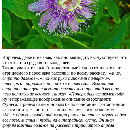
Впрочем, даже и не зная, как оно выглядит, вы чувствуете, что
это что-то из ряда вон выходящее.
Такие, уважительные (и жалостливые), слова относительно
отрицаемого персонажа рассеяны по всему рассказу: «
лицо,
странно далекое
», «
тонкие руки с гибкими пальцами
»,
«
теперь он парализован – похоже, навсегда. Вспоминаю
странное ощущение чего-то магического при этой вести
»,
«
его положение вечного узника
», «
Почерк был великолепный
»,
ну и поражающее воображение описание сверхпамяти
Фунеса. Причём самым новым было сочетание фантастичной
экзотики и трезвости, названное магическим реализмом.
«
Мы с одного взгляда видим три рюмки на столе, Фунес видел
все лозы, листья и ягоды на виноградном кусте. Он знал
формы южных облаков на рассвете тридцатого апреля