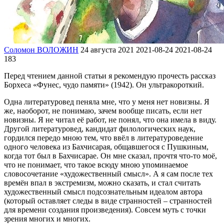
Соломон ВОЛОЖИН
24 августа 2021
2021-08-24
2021-08-24
183
Перед чтением данной статьи я рекомендую прочесть рассказ
Борхеса «Фунес, чудо памяти» (1942). Он ультракороткий.
Одна литературовед пеняла мне, что у меня нет новизны. Я
же, наоборот, не понимаю, зачем вообще писать, если нет
новизны. Я не читал её работ, не понял, что она имела в виду.
Другой литературовед, кандидат филологических наук,
гордился передо мною тем, что ввёл в литературоведение
одного человека из Бахчисарая, общавшегося с Пушкиным,
когда тот был в Бахчисарае. Он мне сказал, прочтя что-то моё,
что не понимает, что такое всюду мною упоминаемое
словосочетание «художественный смысл». А я сам после тех
времён впал в экстремизм, можно сказать, и стал считать
художественный смысл подсознательным идеалом автора
(который оставляет следы в виде странностей – странностей
для времени создания произведения). Совсем муть с точки
зрения многих и многих.