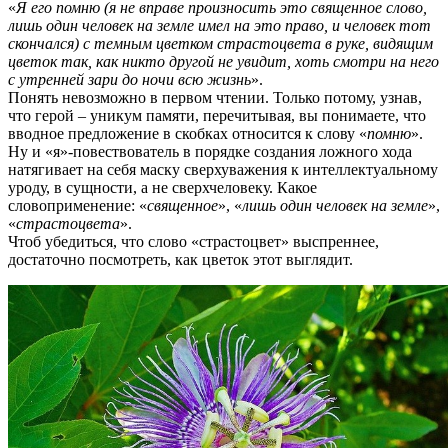
«
Я его помню (я не вправе произносить это священное слово,
лишь один человек на земле имел на это право, и человек тот
скончался) с темным цветком страстоцвета в руке, видящим
цветок так, как никто другой не увидит, хоть смотри на него
с утренней зари до ночи всю жизнь
».
Понять невозможно в первом чтении. Только потому, узнав,
что герой – уникум памяти, перечитывая, вы понимаете, что
вводное предложение в скобках относится к слову «
помню
».
Ну и «я»-повествователь в порядке создания ложного хода
натягивает на себя маску сверхуважения к интеллектуальному
уроду, в сущности, а не сверхчеловеку. Какое
словоприменение: «
священное
», «
лишь один человек на земле
»,
«
страстоцвета
».
Чтоб убедиться, что слово «страстоцвет» выспреннее,
достаточно посмотреть, как цветок этот выглядит.