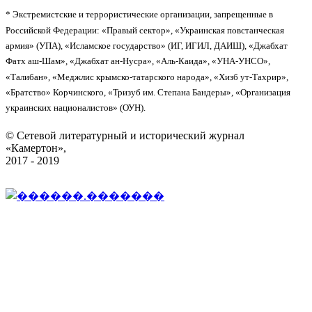
* Экстремистские и террористические организации, запрещенные в
Российской Федерации: «Правый сектор», «Украинская повстанческая
армия» (УПА), «Исламское государство» (ИГ, ИГИЛ, ДАИШ), «Джабхат
Фатх аш-Шам», «Джабхат ан-Нусра», «Аль-Каида», «УНА-УНСО»,
«Талибан», «Меджлис крымско-татарского народа», «Хизб ут-Тахрир»,
«Братство» Корчинского, «Тризуб им. Степана Бандеры», «Организация
украинских националистов» (ОУН).
© Сетевой литературный и исторический журнал
«Камертон»,
2017 - 2019