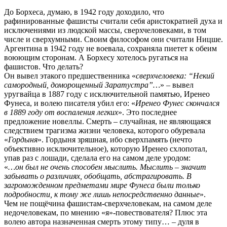
До Борхеса, думаю, в 1942 году доходило, что
рафинированные фашисты считали себя аристократией духа и
исключениями из людской массы, сверхчеловеками, в том
числе и сверхумными. Своим философом они считали Ницше.
Аргентина в 1942 году не воевала, сохраняла пиетет к обеим
воюющим сторонам. А Борхесу хотелось ругаться на
фашистов. Что делать?
Он вывел этакого предшественника «
сверхчеловека: “Некий
самородный, доморощенный Заратустра”…
» – вывел
уругвайца в 1887 году с исключительной памятью, Иренео
Фунеса, и волею писателя убил его: «
Иренео Фунес скончался
в 1889 году от воспаления легких
». Это последнее
предложение новеллы. Смерть – случайная, не являющаяся
следствием трагизма жизни человека, которого обуревала
«
Гордыня
». Гордыня зряшная, ибо сверхпамять (нечто
объективно исключительное), которую Иренео схлопотал,
упав раз с лошади, сделала его на самом деле уродом:
«
…он был не очень способен мыслить. Мыслить – значит
забывать о различиях, обобщать, абстрагировать. В
загроможденном предметами мире Фунеса были только
подробности, к тому же лишь непосредственно данные
».
Чем не пощёчина фашистам-сверхчеловекам, на самом деле
недочеловекам, по мнению «я»-повествователя? Плюс эта
волею автора назначенная смерть этому типу… – дуля в