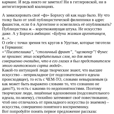
кармане. И ведь никто не заметил! Ни в гитлеровской, ни в
антигитлеровской коалициях.
А замаскировать своё «фэ» Борхесу ой как надо было. Ну что
толку было от злой публицистической филиппики в адрес
фашистов, если б в Аргентине и осмелились её опубликовать?
Публицистика ж – короткоживущая штука. Не искусство
даже. А у Борхеса амбиции: «
Будучи жалким аргентинцем,
я…
».
О себе с точки зрения тех кругов в Уругвае, которые тяготели
к Германии:
«
“Писателишка”, “столичный франт”, “щелкопер”! Фунес
не произнес этих оскорбительных слов, но для меня
совершенно очевидно, что в его глазах я был представителем
этого ничтожного сорта людей
».
Какой-то интуицией люди творческие знают, что высшее
искусство – неприкладное (от подсознательного идеала
происходящее), то есть с ЧЕМ-ТО, словами невыразимым (а
как может быть выражено словами то, что сознанию не
дано?!), то есть с какими-то недопонятностями. Поэтому
творческие люди, лишённые вдохновения (подсознательного
идеала, по-моему), стихийно затемняют своё повествование,
чтоб оно отличалось от прикладного искусства (о знаемом) –
искусства, совершенно понятного восприемнику.
Вот попробуйте понять первое предложение рассказа: