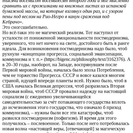
тысяча восемьсот восемьдесят второго года и мог мысленно
сравнить их с прожилками на книжных листах из испанской
бумажной массы, на которые взглянул один раз, и с узором
пены под веслом на Рио-Негро в канун сражения под
Кебрачо
».
Это сногсшибательно.
Но всё-таки это не магический реализм. Тот наступил от
усталости от пониженной эмоциональности постмодернизма,
уверенного, что нет ничего на свете, достойного быть в ранге
идеала. Для возникновения постмодернизма надо было, чтоб
рухнули «концепции прогресса, социальной эмансипации,
коммунизма и т. п.» (https://bigenc.ru/philosophy/text/3162376). А
в 20–30 годы, наоборот, на Западе, воспрянувшем после
Первой мировой войны, началась было эпоха Потребления,
чем не торжество Прогресса. СССР и вовсе казался многим
страной, идущей впереди планеты всей. Нужно было, чтоб в
США началась Великая депрессия, чтоб разразилась Вторая
мировая война, чтоб СССР провалил надежду на настоящий
социализм (с ежедневно увеличивающейся
самодеятельностью за счёт потакающего государства вплоть
до исчезновения этого государства, что означало б приход
коммунизма), – нужны были все эти катастрофы, чтоб
развился постмодернизм (пофигизм). И время для этого
получилось – послевоенное. Только после него потребовалась
новая волна «настоящей веры, [отвечающей] за магическую