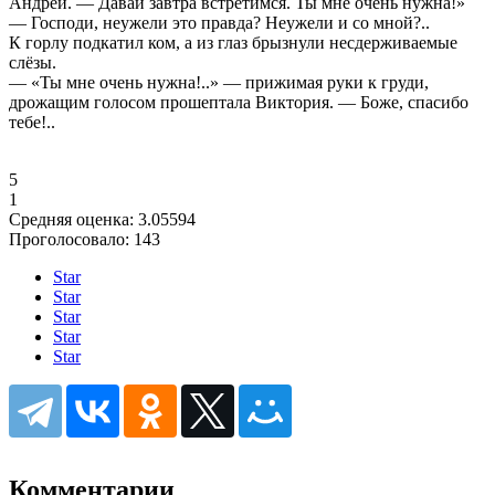
Андрей. — Давай завтра встретимся. Ты мне очень нужна!»
— Господи, неужели это правда? Неужели и со мной?..
К горлу подкатил ком, а из глаз брызнули несдерживаемые
слёзы.
— «Ты мне очень нужна!..» — прижимая руки к груди,
дрожащим голосом прошептала Виктория. — Боже, спасибо
тебе!..
5
1
Средняя оценка:
3.05594
Проголосовало:
143
Star
Star
Star
Star
Star
Комментарии