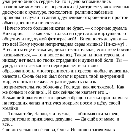
учащённо билось сердце. Ей то и дело вспоминались
различные моменты из переписки с Дмитрием: увлекательные
дискуссии о культуре, психологии, религии; забавные
приколы и случаи из жизни; душевные откровения и простой
обмен дневными новостями.
«Ничего этого больше никогда не будет, — с горечью думала
Виктория. — Такая как я только и годится для виртуального
общения и под чужой фотографией!.. Внешность девушки —
это всё! Кому нужна неприглядная серая мышка? Ни-ко-му!..
А если ты ещё и зажатая, дико стеснительная, если тебе боязно
раскрываться, — то и вовсе капец. Такая ты неинтересна, и
никому нет дела до твоих страданий и душевной боли. Ты —
урод, и это с лёгкостью перекрывает всю твою
образованность, многогранность интересов, любые душевные
качества. Сколь бы ни был богат и красив твой внутренний
мир, его никто не желает разглядывать сквозь
непримечательную оболочку. Господи, как же тяжело!.. Как
же больно и обидно!.. И как сейчас не хватает его!..»
Лежавший рядом всё это время лабрадор слегка приподнялся
на передних лапах и ткнулся мокрым носом в щёку своей
хозяйки.
— Только тебе, Чарли, я и нужна, — обнимая пса за шею,
доверительно призналась девушка. — Да ещё вот маме, и
всё…
Словно услышав её слова, Ольга Ивановна заглянула в