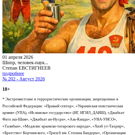
01 апреля 2026
Шипр, человек-паук...
Степан ЕВСТИГНЕЕВ
подробнее
№ 202 - Август 2026
18+
* Экстремистские и террористические организации, запрещенные в
Российской Федерации: «Правый сектор», «Украинская повстанческая
армия» (УПА), «Исламское государство» (ИГ, ИГИЛ, ДАИШ), «Джабхат
Фатх аш-Шам», «Джабхат ан-Нусра», «Аль-Каида», «УНА-УНСО»,
«Талибан», «Меджлис крымско-татарского народа», «Хизб ут-Тахрир»,
«Братство» Корчинского, «Тризуб им. Степана Бандеры», «Организация