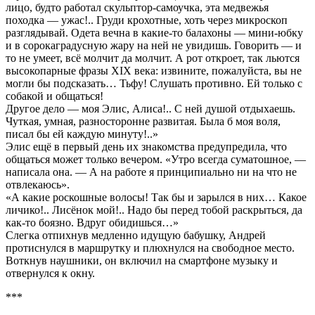
лицо, будто работал скульптор-самоучка, эта медвежья
походка — ужас!.. Груди крохотные, хоть через микроскоп
разглядывай. Одета вечна в какие-то балахоны — мини-юбку
и в сорокаградусную жару на ней не увидишь. Говорить — и
то не умеет, всё молчит да молчит. А рот откроет, так льются
высокопарные фразы XIX века: извините, пожалуйста, вы не
могли бы подсказать… Тьфу! Слушать противно. Ей только с
собакой и общаться!
Другое дело — моя Элис, Алиса!.. С ней душой отдыхаешь.
Чуткая, умная, разносторонне развитая. Была б моя воля,
писал бы ей каждую минуту!..»
Элис ещё в первый день их знакомства предупредила, что
общаться может только вечером. «Утро всегда суматошное, —
написала она. — А на работе я принципиально ни на что не
отвлекаюсь».
«А какие роскошные волосы! Так бы и зарылся в них… Какое
личико!.. Лисёнок мой!.. Надо бы перед тобой раскрыться, да
как-то боязно. Вдруг обидишься…»
Слегка отпихнув медленно идущую бабушку, Андрей
протиснулся в маршрутку и плюхнулся на свободное место.
Воткнув наушники, он включил на смартфоне музыку и
отвернулся к окну.
***