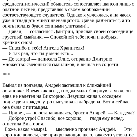
среднестатистический обыватель сопоставляет шансон лишь с
блатной песней, представляя в своём воображении
соответствующего слушателя. Однако я увлеклась, а на часах
уже пятнадцать минут двенадцатого. Давай разбегаться, а то
опять полдня будем сонными улитками!..
— Давай, — согласился Дмитрий, прислав своей собеседнице
грустный смайлик. — Спокойной тебе ночи и добрых,
крепких снов!
— Спасибо и тебе! Ангела Хранителя!
— Я так рад, что ты у меня есть!..
— До завтра! — написала Элис, отправив Дмитрию
множество смеющихся смайликов, и вышла из соцсети.
***
Выйдя из подъезда, Андрей заспешил к ближайшей
остановке. Время как всегда поджимало. Свернув за угол, он
едва не налетел на Викторию. Девушка жила в соседнем
подъезде и каждое утро выгуливала лабрадора. Вот и сейчас
она была с питомцем.
— Привет, — не останавливаясь, бросил Андрей. — Как дела?
— Доброе утро! Спасибо, всё хорошо, — глядя ему вслед,
ответила Виктория.
«Боже, какая мымра!.. — мысленно произнёс Андрей. — Эти
короткие волосы, еле прикрывающие шею, какое-то угловатое