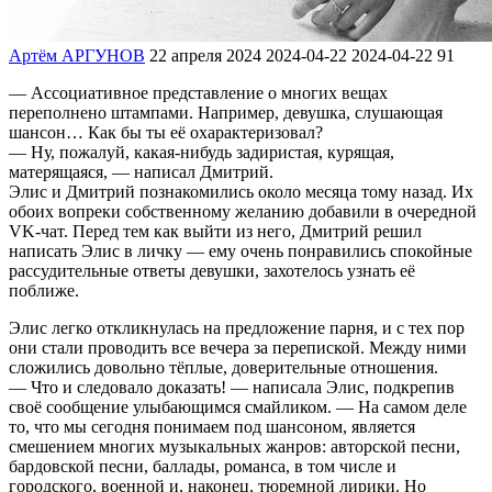
Артём АРГУНОВ
22 апреля 2024
2024-04-22
2024-04-22
91
— Ассоциативное представление о многих вещах
переполнено штампами. Например, девушка, слушающая
шансон… Как бы ты её охарактеризовал?
— Ну, пожалуй, какая-нибудь задиристая, курящая,
матерящаяся, — написал Дмитрий.
Элис и Дмитрий познакомились около месяца тому назад. Их
обоих вопреки собственному желанию добавили в очередной
VK-чат. Перед тем как выйти из него, Дмитрий решил
написать Элис в личку — ему очень понравились спокойные
рассудительные ответы девушки, захотелось узнать её
поближе.
Элис легко откликнулась на предложение парня, и с тех пор
они стали проводить все вечера за перепиской. Между ними
сложились довольно тёплые, доверительные отношения.
— Что и следовало доказать! — написала Элис, подкрепив
своё сообщение улыбающимся смайликом. — На самом деле
то, что мы сегодня понимаем под шансоном, является
смешением многих музыкальных жанров: авторской песни,
бардовской песни, баллады, романса, в том числе и
городского, военной и, наконец, тюремной лирики. Но