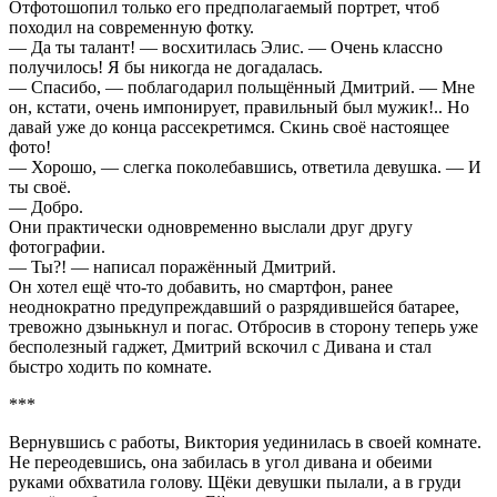
Отфотошопил только его предполагаемый портрет, чтоб
походил на современную фотку.
— Да ты талант! — восхитилась Элис. — Очень классно
получилось! Я бы никогда не догадалась.
— Спасибо, — поблагодарил польщённый Дмитрий. — Мне
он, кстати, очень импонирует, правильный был мужик!.. Но
давай уже до конца рассекретимся. Скинь своё настоящее
фото!
— Хорошо, — слегка поколебавшись, ответила девушка. — И
ты своё.
— Добро.
Они практически одновременно выслали друг другу
фотографии.
— Ты?! — написал поражённый Дмитрий.
Он хотел ещё что-то добавить, но смартфон, ранее
неоднократно предупреждавший о разрядившейся батарее,
тревожно дзынькнул и погас. Отбросив в сторону теперь уже
бесполезный гаджет, Дмитрий вскочил с Дивана и стал
быстро ходить по комнате.
***
Вернувшись с работы, Виктория уединилась в своей комнате.
Не переодевшись, она забилась в угол дивана и обеими
руками обхватила голову. Щёки девушки пылали, а в груди