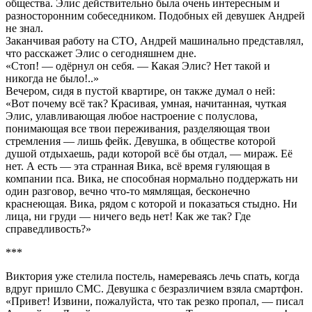
общества. Элис действительно была очень интересным и
разносторонним собеседником. Подобных ей девушек Андрей
не знал.
Заканчивая работу на СТО, Андрей машинально представлял,
что расскажет Элис о сегодняшнем дне.
«Стоп! — одёрнул он себя. — Какая Элис? Нет такой и
никогда не было!..»
Вечером, сидя в пустой квартире, он также думал о ней:
«Вот почему всё так? Красивая, умная, начитанная, чуткая
Элис, улавливающая любое настроение с полуслова,
понимающая все твои переживания, разделяющая твои
стремления — лишь фейк. Девушка, в обществе которой
душой отдыхаешь, ради которой всё бы отдал, — мираж. Её
нет. А есть — эта странная Вика, всё время гуляющая в
компании пса. Вика, не способная нормально поддержать ни
один разговор, вечно что-то мямлящая, бесконечно
краснеющая. Вика, рядом с которой и показаться стыдно. Ни
лица, ни груди — ничего ведь нет! Как же так? Где
справедливость?»
***
Виктория уже стелила постель, намереваясь лечь спать, когда
вдруг пришло СМС. Девушка с безразличием взяла смартфон.
«Привет! Извини, пожалуйста, что так резко пропал, — писал