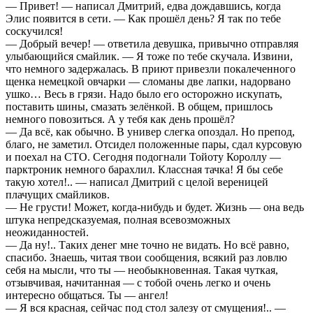
— Привет! — написал Дмитрий, едва дождавшись, когда
Элис появится в сети. — Как прошёл день? Я так по тебе
соскучился!
— Добрый вечер! — ответила девушка, привычно отправляя
улыбающийся смайлик. — Я тоже по тебе скучала. Извини,
что немного задержалась. В приют привезли покалеченного
щенка немецкой овчарки — сломаны две лапки, надорвано
ушко… Весь в грязи. Надо было его осторожно искупать,
поставить шины, смазать зелёнкой. В общем, пришлось
немного повозиться. А у тебя как день прошёл?
— Да всё, как обычно. В универ слегка опоздал. Но препод,
благо, не заметил. Отсидел положенные пары, сдал курсовую
и поехал на СТО. Сегодня подогнали Тойоту Короллу —
парктроник немного барахлил. Классная тачка! Я бы себе
такую хотел!.. — написал Дмитрий с целой вереницей
плачущих смайликов.
— Не грусти! Может, когда-нибудь и будет. Жизнь — она ведь
штука непредсказуемая, полная всевозможных
неожиданностей.
— Да ну!.. Таких денег мне точно не видать. Но всё равно,
спасибо. Знаешь, читая твои сообщения, всякий раз ловлю
себя на мысли, что ты — необыкновенная. Такая чуткая,
отзывчивая, начитанная — с тобой очень легко и очень
интересно общаться. Ты — ангел!
— Я вся красная, сейчас под стол залезу от смущения!.. —