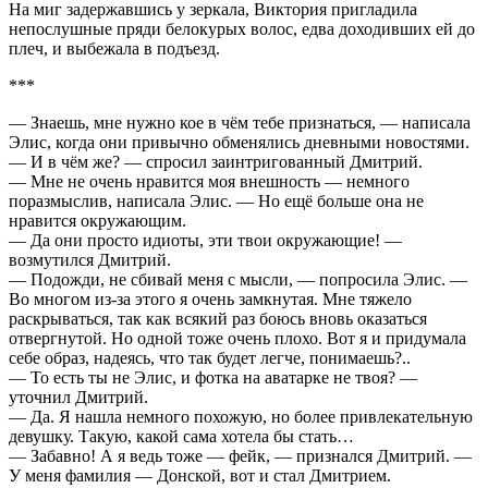
На миг задержавшись у зеркала, Виктория пригладила
непослушные пряди белокурых волос, едва доходивших ей до
плеч, и выбежала в подъезд.
***
— Знаешь, мне нужно кое в чём тебе признаться, — написала
Элис, когда они привычно обменялись дневными новостями.
— И в чём же? — спросил заинтригованный Дмитрий.
— Мне не очень нравится моя внешность — немного
поразмыслив, написала Элис. — Но ещё больше она не
нравится окружающим.
— Да они просто идиоты, эти твои окружающие! —
возмутился Дмитрий.
— Подожди, не сбивай меня с мысли, — попросила Элис. —
Во многом из-за этого я очень замкнутая. Мне тяжело
раскрываться, так как всякий раз боюсь вновь оказаться
отвергнутой. Но одной тоже очень плохо. Вот я и придумала
себе образ, надеясь, что так будет легче, понимаешь?..
— То есть ты не Элис, и фотка на аватарке не твоя? —
уточнил Дмитрий.
— Да. Я нашла немного похожую, но более привлекательную
девушку. Такую, какой сама хотела бы стать…
— Забавно! А я ведь тоже — фейк, — признался Дмитрий. —
У меня фамилия — Донской, вот и стал Дмитрием.