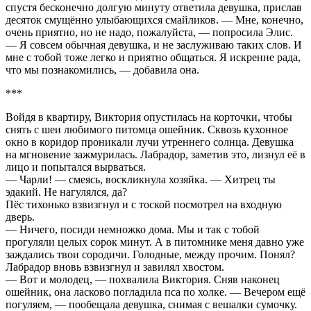
спустя бесконечно долгую минуту ответила девушка, прислав
десяток смущённо улыбающихся смайликов. — Мне, конечно,
очень приятно, но не надо, пожалуйста, — попросила Элис.
— Я совсем обычная девушка, и не заслуживаю таких слов. И
мне с тобой тоже легко и приятно общаться. Я искренне рада,
что мы познакомились, — добавила она.
***
Войдя в квартиру, Виктория опустилась на корточки, чтобы
снять с шеи любимого питомца ошейник. Сквозь кухонное
окно в коридор проникали лучи утреннего солнца. Девушка
на мгновение зажмурилась. Лабрадор, заметив это, лизнул её в
лицо и попытался вырваться.
— Чарли! — смеясь, воскликнула хозяйка. — Хитрец ты
эдакий. Не нагулялся, да?
Пёс тихонько взвизгнул и с тоской посмотрел на входную
дверь.
— Ничего, посиди немножко дома. Мы и так с тобой
прогуляли целых сорок минут. А в питомнике меня давно уже
заждались твои сородичи. Голодные, между прочим. Понял?
Лабрадор вновь взвизгнул и завилял хвостом.
— Вот и молодец, — похвалила Виктория. Сняв наконец
ошейник, она ласково погладила пса по холке. — Вечером ещё
погуляем, — пообещала девушка, снимая с вешалки сумочку.