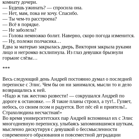
комнату дочери.
— Будешь ужинать? — спросила она.
— Нет, мам, пока не хочу. Спасибо.
— Ты чем-то расстроена?
— Всё в порядке.
— Не заболела?
— Голова немножко болит. Наверно, скоро погода изменится.
— Ну, полежи полчасика…
Едва за матерью закрылась дверь, Виктория закрыла руками
лицо и негромко всхлипнула. Из глаз девушки брызнули
горькие слёзы…
***
Весь следующий день Андрей постоянно думал о последней
переписке с Элис. Чем бы он ни занимался, мысли то и дело
возвращались к ней.
«Надо ж так жестоко развести! — сокрушался Андрей по
дороге к остановке. — Я такие планы строил, а тут!.. Гуляет,
небось, со своим псом и радуется. Вот пёс ей и приятель!..
Страхолюдина несчастная!»
Во время университетских пар Андрей вспоминал их с Элис
многодневную переписку, улыбаясь запомнившимся шуткам,
мысленно дискутируя с девушкой о бессмысленности
современного образования и повсеместной деградации