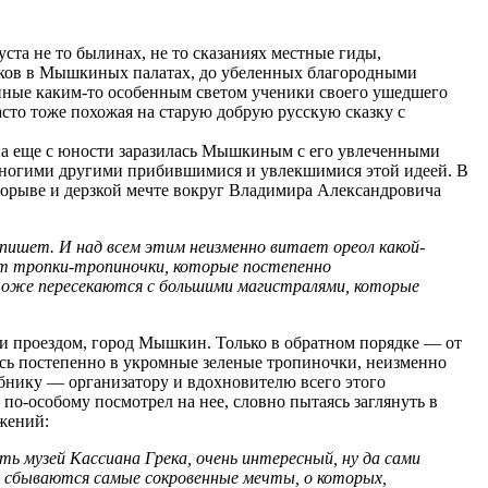
та не то былинах, не то сказаниях местные гиды,
ников в Мышкиных палатах, до убеленных благородными
нные каким-то особенным светом ученики своего ушедшего
Часто тоже похожая на старую добрую русскую сказку с
лена еще с юности заразилась Мышкиным с его увлеченными
многими другими прибившимися и увлекшимися этой идеей. В
 порыве и дерзкой мечте вокруг Владимира Александровича
он пишет. И над всем этим неизменно витает ореол какой-
яют тропки-тропиночки, которые постепенно
е тоже пересекаются с большими магистралями, которые
ь и проездом, город Мышкин. Только в обратном порядке — от
сь постепенно в укромные зеленые тропиночки, неизменно
ебнику — организатору и вдохновителю всего этого
по-особому посмотрел на нее, словно пытаясь заглянуть в
ажений:
сть музей Кассиана Грека, очень интересный, ну да сами
с сбываются самые сокровенные мечты, о которых,