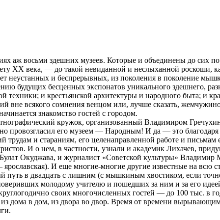
зициях аж восьми здешних музеев. Которые и объединены до сих
Лету ХХ века, — до такой невиданной и неслыханной роскоши, ка
лет неустанных и беспрерывных, из поколения в поколение мышк
ению будущих бесценных экспонатов уникального здешнего, раз
й техники; и крестьянской архитектуры и народного быта; и кра
вший вне всякого сомнения венцом или, лучше сказать, жемчуж
ачинается знакомство гостей с городом.
то этнографический кружок, организованный Владимиром Гречухи
но провозгласил его музеем — Народным! И да — это благодаря
й трудам и стараниям, его целенаправленной работе и письмам
 туристов. И о нем, в частности, узнали и академик Лихачев, 
Булат Окуджава, и журналист «Советской культуры» Владимир М
— ярославская). И еще многие-многие другие известные на всю с
ый путь в двадцать с лишним (с мышкиным хвостиком, если точне
 поверивших молодому учителю и пошедших за ним и за его идее
 круглогодично своих многочисленных гостей — до 100 тыс. в г
з дома в дом, из двора во двор. Время от времени вырывающим
лги.