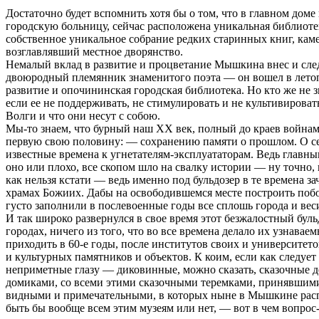
Достаточно будет вспомнить хотя бы о том, что в главном дом
городскую больницу, сейчас расположена уникальная библиотек
собственное уникальное собрание редких старинных книг, ка
возглавлявший местное дворянство.
Немалый вклад в развитие и процветание Мышкина внес и след
двоюродный племянник знаменитого поэта — он вошел в летопи
развитие и опочининская городская библиотека. Но кто же не зн
если ее не поддерживать, не стимулировать и не культивировать
Волги и что они несут с собою.
Мы-то знаем, что бурный наш XX век, полный до краев войнам
первую свою половину: — сохранению памяти о прошлом. О сед
известные времена к угнетателям-эксплуататорам. Ведь главны
оно или плохо, все скопом шло на свалку истории — ну точно, 
как нельзя кстати — ведь именно под бульдозер в те времена з
храмах Божиих. Дабы на освободившемся месте построить поб
густо заполнили в послевоенные годы все сплошь города и вес
И так широко развернулся в свое время этот безжалостный бул
городах, ничего из того, что во все времена делало их узнав
приходить в 60-е годы, после институтов своих и университе
и культурных памятников и объектов. К коим, если как следуе
неприметные глазу — диковинные, можно сказать, сказочные де
домиками, со всеми этими сказочными теремками, принявшими 
видными и примечательными, в которых ныне в Мышкине распол
быть бы вообще всем этим музеям или нет, — вот в чем вопрос