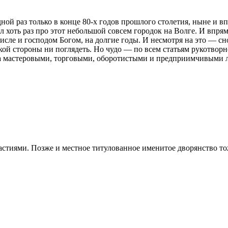
ной раз только в конце 80-х годов прошлого столетия, ныне и вп
хал хоть раз про этот небольшой совсем городок на Волге. И вп
исле и господом Богом, на долгие годы. И несмотря на это — сн
ой стороны ни поглядеть. Но чудо — по всем статьям рукотворное
а мастеровыми, торговыми, оборотистыми и предприимчивыми л
иями. Позже и местное титулованное именитое дворянство тож