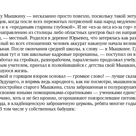
ку Мышкину — несказанно просто повезло, поскольку такой энт
дов, когда после всех пережитых потрясений наш народ медленно
и к «преданьям старины глубокой». И не «из-за леса из-за гор»
направлению из столицы либо областных центров был он направле
н
, — местный. Родился в деревне Юрьевец, что затерялась как ра
етлый во всех отношениях человек аккурат накануне начала вел
ьная. После окончания средней школы, к слову — в Мышкине. Где
вая тут и там школьные кадровые прорешины, — поступил он в 
аботал на стройках, разнорабочим, параллельно продолжал учебу
ым учителем, приехал в полюбившийся с детства свой Мышкин, —
вшуюся жизнь.
челкой и горящим взором основал — громкое слово! — лучше ска
 будущего, и впрямь ведь народного, как ни посмотри, мышкинс
и постройки старого Мышкина, стала заброшенная и полуразруше
 со своими юными помощниками-соратниками — учениками еди
чиво, хоть и не без иронии, огорошивают повзрослевшие питом
юда, в кладбищенскую заброшенную церковь, ребята многие год
 В том числе у собственных бабушек: