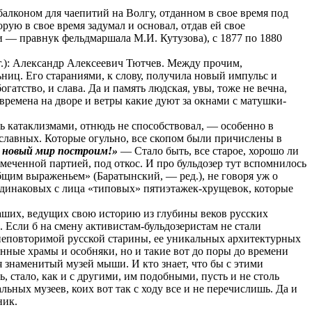
балконом для чаепитий на Волгу, отданном в свое время под
ую в свое время задумал и основал, отдав ей свое
 — правнук фельдмаршала М.И. Кутузова), с 1877 по 1880
г.): Александр Алексеевич Тютчев. Между прочим,
иц. Его стараниями, к слову, получила новый импульс и
гатство, и слава. Да и память людская, увы, тоже не вечна,
е времена на дворе и ветры какие дуют за окнами с матушки-
ь катаклизмами, отнюдь не способствовал, — особенно в
славных. Которые огульно, все скопом были причислены в
 новый мир построим!»
— Стало быть, все старое, хорошо ли
амеченной партией, под откос. И про бульдозер тут вспомнилось
общим выраженьем» (Баратынский, — ред.), не говоря уж о
динаковых с лица «типовых» пятиэтажек-хрущевок, которые
 наших, ведущих свою историю из глубины веков русских
 Если б на смену активистам-бульдозеристам не стали
 неповторимой русской старины, ее уникальных архитектурных
инные храмы и особняки, но и такие вот до поры до времени
 знаменитый музей мыши. И кто знает, что бы с этими
стало, как и с другими, им подобными, пусть и не столь
ых музеев, коих вот так с ходу все и не перечислишь. Да и
ник.