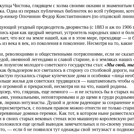
е купца Чистова, глядящем с холма своими окнами и знаменитым 
а. Одна из первых публичных библиотек во всей губернии, котор
мер-юнкер Опочинин Федор Константинович (по отцовской линии
ующий уездный предводитель дворянства (с 1883 и аж по 1906 
сь края как щедрый меценат, устроитель народных школ и больн
ает, что все на земле нашей, как и в этом мире, преходяще — и бо
 из века в век, из поколения в поколение. Несмотря на то, каки
и, революциями и общественными потрясениями, если не сказат
ой, овеянной легендами и славой старине, и о земляках наших 
м лозунгом молодого советского государства стал:
«Мы свой, мы
как бульдозером все сметалось в сторону со столбовой дороги, н
ачастую пускались старые купеческие дома и особняки «лица́ не
ольше жилья для советских трудящихся — наштамповать чтобы о
и огромной и прекрасной, несмотря ни на что, нашей родины.
ьдозер, что, глядишь, еще немного — и не осталось бы в старых
аемыми, уникальными, неповторимыми и до щеми в груди родными.
тов, лирики-энтузиасты. Душой и делом радеющие за сохранение
т присмотреться, с полным правом можно отнести не только стар
ревянные домики-теремки. Как тот, в котором ныне разместился
в своих старых вековых стенах всю мышиную королевскую рать, 
ожился еще целый выводок замечательных и по-своему уникальн
-то, — если б не появился тут однажды свой энтузиаст и подвиж