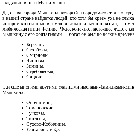
входящий в него Музей мыши...
Да, слава города Мышкина, который и городом-то стал в очеред
в нашей стране найдется людей, кто хотя бы краем уха не слы
истории втоптанный в землю и забытый начисто всеми, в том ч
мифическая птица Феникс. Чудо, конечно, настоящее чудо, с как
Мышкину с его обитателями — богат он был во всякие времен
Березин,
Столбовы,
Смирновы,
Чистовы,
Зимины,
Серебряковы,
Сицкие…
…и еще многими другими славными именами-фамилиями-династ
Мышкина:
Опочинины,
Томановские,
Тучковы,
Тютчевы,
Сухово-Кобылины,
Елизаровы и
др.