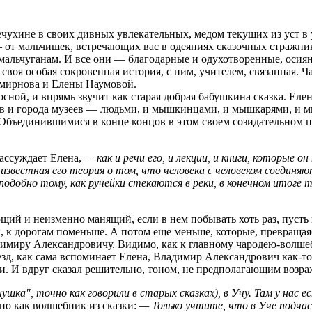
хине в своих дивных увлекательных, медом текущих из уст в ус
— от мальчишек, встречающих вас в одеяниях сказочных страж
альчуганам. И все они — благодарные и одухотворенные, осия
 своя особая сокровенная история, с ним, учителем, связанная. 
Смирнова и Елены Наумовой.
осной, и впрямь звучит как старая добрая бабушкина сказка. Е
в и города музеев — людьми, и мышкинцами, и мышкарями, и 
в. Объединившимися в конце концов в этом своем созидательном
ассуждает Елена,
— как и речи его, и лекции, и книги, которые 
известная его теория о том, что человека с человеком соедин
, подобно тому, как ручейки стекаются в реки, в конечном итог
.
ющий и неизменно манящий, если в нем побывать хоть раз, пуст
 к дорогам поменьше. А потом еще меньше, которые, превращая
ладимиру Александровичу. Видимо, как к главному чародею-волш
зд, как сама вспоминает Елена, Владимир Александрович как-то 
и. И вдруг сказал решительно, тоном, не предполагающим возр
ушка", точно как говорили в старых сказках), в Учу. Там у нас е
но как волшебник из сказки:
— Только учтите, что в Уче подча