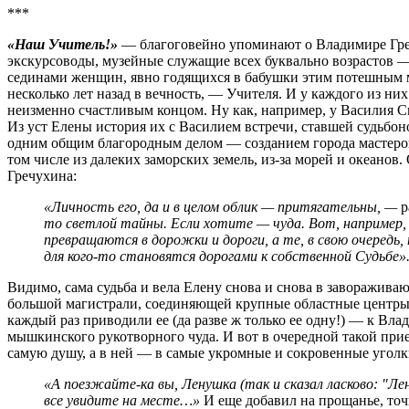
***
«Наш Учитель!»
— благоговейно упоминают о Владимире Гречу
экскурсоводы, музейные служащие всех буквально возрастов 
сединами женщин, явно годящихся в бабушки этим потешным м
несколько лет назад в вечность, — Учителя. И у каждого из них
неизменно счастливым концом. Ну как, например, у Василия 
Из уст Елены история их с Василием встречи, ставшей судьбон
одним общим благородным делом — созданием города мастеро
том числе из далеких заморских земель, из-за морей и океано
Гречухина:
«Личность его, да и в целом облик — притягательны, —
р
то светлой тайны. Если хотите — чуда. Вот, например, 
превращаются в дорожки и дороги, а те, в свою очередь
для кого-то становятся дорогами к собственной Судьбе»
Видимо, сама судьба и вела Елену снова и снова в заворажива
большой магистрали, соединяющей крупные областные центры,
каждый раз приводили ее (да разве ж только ее одну!) — к В
мышкинского рукотворного чуда. И вот в очередной такой прие
самую душу, а в ней — в самые укромные и сокровенные уголк
«А поезжайте-ка вы, Ленушка (так и сказал ласково: "Лен
все увидите на месте…»
И еще добавил на прощанье, точ