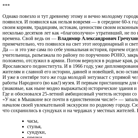
***
Однако повезло и тут древнему этому и вечно молодому город
появился. И появился как нельзя вовремя — в середине 60-х го
своим корням, традициям, истокам, ценностям своим исконным 
несколько десятков лет как «благополучно» утративший, не по 
времена. Свой ведь он —
Владимир Александрович Гречухи
примечательно, что появился на свет этот неординарный и св
Да — и это уже сама по себе уникальная история, причем отдел
учительница, разъезжала по району по поручению РОНО, закры
положено, отслужил в армии. Потом вернулся в родные края, р
Ярославского пединститута. И в 1966 году, уже дипломированн
жителям и славной его истории, давней и новейшей, всю оста
И уже в сентябре того же года молодой энтузиаст с упрямой 
работы Народного (во как!) музея. И первым пристанищем для
(знаковые, как ныне модно выражаться) исторические здания 
Где и обосновался 25-летний амбициозный учитель истории
«У нас в Мышкине все почти в единственном числе!» — запаль
началом своей увлекательной экскурсии по родному городу. С
что сохранились в сундуках и на чердаках у местных жителей.
часы,
стулья,
сундуки,
прялки,