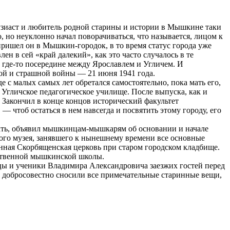
узиаст и любитель родной старины и истории в Мышкине таки
, но неуклонно начал поворачиваться, что называется, лицом к
 пришел он в Мышкин-городок, в то время статус города уже
н в сей «край далекий», как это часто случалось в те
з где-то посередине между Ярославлем и Угличем. И
икой и страшной войны — 21 июня 1941 года.
 с малых самых лет обретался самостоятельно, пока мать его,
Угличское педагогическое училище. После выпуска, как и
. Закончил в конце концов исторический факультет
 чтоб остаться в нем навсегда и посвятить этому городу, его
зать, объявил мышкинцам-мышкарям об основании и начале
кого музея, занявшего к нынешнему времени все основные
нная Скорбященская церковь при старом городском кладбище.
нственной мышкинской школы.
цы и ученики Владимира Александровича заезжих гостей перед
ы добросовестно сносили все примечательные старинные вещи,