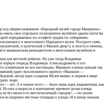
 пор под общим названием «Народный музей города Мышкина».
к иметь свое отдельное полноценное музейное здание (хотя бы
арей передаваемых по эстафете трудов по собиранию,
нопланового и многоликого Народного музея. Посудите сами,
еведческий, и купеческий («Махаев двор»); и холста и овчины,
иной в мышкинском разноцветном и многоликом музейном и
ным для местной ребятни. Но уже тогда Владимир
 в первую очередь Владимиру Александровичу и его
 его пламенным во все инстанции, Мышкин в конце концов так
придумавший идею эксклюзивного проекта «Мышкин —
едовой, автор идеи создания Музея мыши, и первая в мире
трану люди.
е) — лет. А в начале всего — была лишь идея, выраженная, как
й. Из них и выросла к нынешнему времени целая плеяда
од на без малого-то шеститысячный городок! — по своим
ся на широкие местные площади и улицы. И в конце концов,