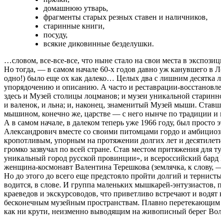
домашнюю утварь,
фрагменты старых резных ставен и наличников,
старинные книги,
посуду,
всякие диковинные безделушки.
…словом, все-все-все, что ныне стало на свои места в экспо
Но тогда, — в самом начале 60-х годов давно уж канувшего в 
одно!) было еще ох как далеко… Целых два с лишним десятка 
упорядочению и описанию. А часто и реставрации-восстановл
здесь и Музей столицы лоцманов; и музеи уникальной старинно
и валенок, и льна; и, наконец, знаменитый Музей мыши. Ста
мышином, конечно же, царстве — с него нынче по традиции и н
А в самом начале, в далеком теперь уже 1966 году, был прос
Александрович вместе со своими питомцами гордо и амбициоз
кропотливым, упорным на протяжении долгих лет и десятилети
громко зазвучал по всей стране. Став местом притяжения для
уникальный город русской провинции», и всероссийский бард 
женщина-космонавт Валентина Терешкова (землячка, к слову, 
Но до этого до всего еще предстояло пройти долгий и тернист
водится, в слове. И группа маленьких мышкарей-энтузиастов,
краеведов и экскурсоводов, что приветливо встречают и водят
бесконечным музейным пространствам. Плавно перетекающим и
как ни крути, неизменно выводящим на живописный берег Во