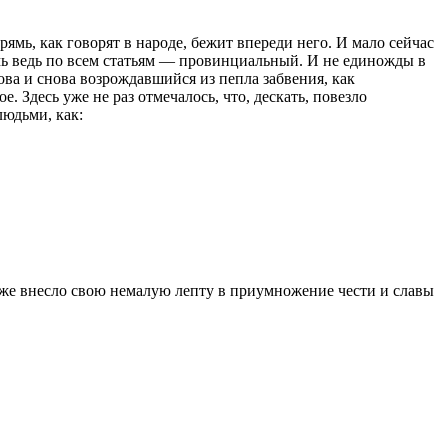
рямь, как говорят в народе, бежит впереди него. И мало сейчас
рямь ведь по всем статьям — провинциальный. И не единожды в
ова и снова возрождавшийся из пепла забвения, как
. Здесь уже не раз отмечалось, что, дескать, повезло
юдьми, как:
е внесло свою немалую лепту в приумножение чести и славы