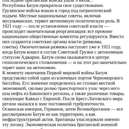
Последние британские войска ушли 9 июля...
Республика Батум прекратила свое существование.
Грузинские войска вошли в город под патриотический
подъем. Местные национальные советы, включая
мусульманские, теряют автономную политическую роль. В
1921 году — после установления советской власти —
происходит окончательная реорганизация: все прежние
национально-общественные комитеты регулируются. Вместо
них создаются советские органы власти (ревкомы,
советы). Окончательная развязка наступает уже в 1921 году,
когда Батум вошел в состав Советской Грузии с автономным
статусом Аджарии. Батум снова оказывается в центре
геополитического столкновения — и на этот раз окончательно
теряет шанс на автономию.
К моменту окончания Первой мировой войны Батум
представлял собой один из ключевых портов Черноморского
бассейна. Его значение определялось не столько местной
экономикой, сколько ролью транспортного узла: через него
шла нефть из Бакинского региона, а также различные товары,
связующие Кавказ с Европой. После Брест-Литовского мира
регион оказался в зоне постоянной турбулентности.
Османская империя, Германия, затем Великобритания — все
рассматривали Батум не как территорию, а как
инфраструктурный актив. Британцы унаследовали именно
эту логику. Экономическая политика британской военной