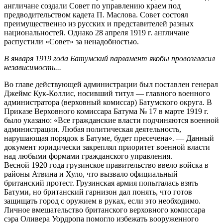
англичане создали Совет по управлению краем под
предводительством кадета П. Маслова. Совет состоял
преимущественно из русских и представителей разных
национальностей. Однако 28 апреля 1919 г. англичане
распустили «Совет» за ненадобностью.
В января 1919 года Батумский парламент якобы провозгласил
независимость...
Во главе действующей администрации был поставлен генерал
Джеймс Кук-Коллис, носивший титул — главного военного
администратора (верховный комиссар) Батумского округа. В
Приказе Верховного комиссара Батума № 17 в марте 1919 г.
было указано: «Все гражданские власти подчиняются военной
администрации. Любая политическая деятельность,
нарушающая порядок в Батуме, будет пресечена». — Данный
документ юридически закреплял приоритет военной власти
над любыми формами гражданского управления.
Весной 1920 года грузинское правительство ввело войска в
районы Атвина и Хуло, что вызвало официальный
британский протест. Грузинская армия попыталась взять
Батуми, но британский гарнизон дал понять, что готов
защищать город с оружием в руках, если это необходимо.
Личное вмешательство британского верховного комиссара
сэра Оливера Уордропа помогло избежать вооруженного