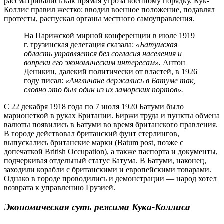
рассматривались как прямая угроза военному порядку. Кук-
Коллис правил жестко: вводил военное положение, подавлял
протесты, распускал органы местного самоуправления.
На Парижской мирной конференции в июле 1919
г. грузинская делегация сказала:
«Батумская
область управляется без согласия населения и
вопреки его экономическим интересам».
Антон
Деникин, далекий политически от властей, в 1926
году писал:
«Англичане держались в Батуме так,
словно это был один из их заморских портов».
С 22 декабря 1918 года по 7 июля 1920 Батуми было
марионеткой в руках Британии. Биржи труда и пункты обмена
валюты появились в Батуми во время британского правления.
В городе действовал британский фунт стерлингов,
выпускались британские марки (Batum post, позже с
допечаткой British Occupation), а также паспорта и документы,
подчеркивая отдельный статус Батума. В Батуми, наконец,
заходили корабли с британскими и европейскими товарами.
Однако в городе проводились и демонстрации — народ хотел
возврата к управлению Грузией.
Экономическая суть режима Кука-Коллиса