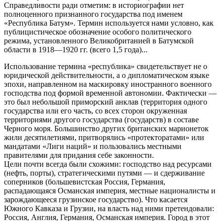
Справедливости ради отметим: в историографии нет
полноценного признанного государства под именем
«Республика Батум». Термин используется нами условно, как
публицистическое обозначение особого политического
режима, установленного Великобританией в Батумской
области в 1918—1920 гг. (всего 1,5 года)...
Использование термина «республика» свидетельствует не о
юридической действительности, а о дипломатическом языке
эпохи, направленном на маскировку иностранного военного
господства под формой временной автономии. Фактически —
это был небольшой приморский анклав (территория одного
государства или его часть, со всех сторон окруженная
территориями другого государства (государств) в составе
Черного моря. Большинство других британских марионеток
жили десятилетиями, притворялись «протекторатами» или
мандатами «Лиги наций» и пользовались местными
правителями для придания себе законности.
Цели почти всегда были схожими: господство над ресурсами
(нефть, порты), стратегическими путями — и сдерживание
соперников (большевистская Россия, Германия,
распадающаяся Османская империя, местные националисты и
зарождающееся грузинское государство). Что касается
Южного Кавказа и Грузии, на власть над ними претендовали:
Россия, Англия, Германия, Османская империя. Город в этот