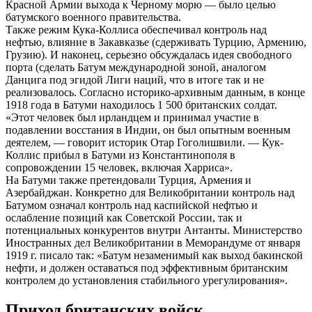
Красной Армии выхода к Черному морю — было целью
батумского военного правительства.
Также режим Кука-Коллиса обеспечивал контроль над
нефтью, влияние в Закавказье (сдерживать Турцию, Армению,
Грузию). И наконец, серьезно обсуждалась идея свободного
порта (сделать Батум международной зоной, аналогом
Данцига под эгидой Лиги наций, что в итоге так и не
реализовалось. Согласно историко-архивным данным, в конце
1918 года в Батуми находилось 1 500 британских солдат.
«Этот человек был ирландцем и принимал участие в
подавлении восстания в Индии, он был опытным военным
деятелем, — говорит историк Отар Гоголишвили. — Кук-
Коллис прибыл в Батуми из Константинополя в
сопровождении 15 человек, включая Харриса».
На Батуми также претендовали Турция, Армения и
Азербайджан. Конкретно для Великобритании контроль над
Батумом означал контроль над каспийской нефтью и
ослабление позиций как Советской России, так и
потенциальных конкурентов внутри Антанты. Министерство
Иностранных дел Великобритании в Меморандуме от января
1919 г. писало так: «Батум незаменимый как выход бакинской
нефти, и должен оставаться под эффективным британским
контролем до установления стабильного урегулирования».
Приход британских войск