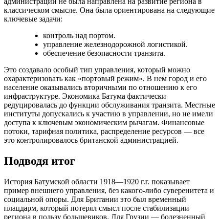
администрации не была направлена на развитие региона в
классическом смысле. Она была ориентирована на следующие
ключевые задачи:
контроль над портом.
управление железнодорожной логистикой.
обеспечение безопасности транзита.
Это создавало особый тип управления, который можно
охарактеризовать как «портовый режим». В нем город и его
население оказывались вторичными по отношению к его
инфраструктуре. Экономика Батума фактически
редуцировалась до функции обслуживания транзита. Местные
институты допускались к участию в управлении, но не имели
доступа к ключевым экономическим рычагам. Финансовые
потоки, тарифная политика, распределение ресурсов — все
это контролировалось британской администрацией.
Подводя итог
История Батумской области 1918—1920 г.г. показывает
пример внешнего управления, без какого-либо суверенитета и
социальной опоры. Для Британии это был временный
плацдарм, который потерял смысл после стабилизации
региона в пользу большевиков. Для Грузии — болезненный