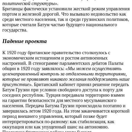
политической структуры».
Британцы фактически установили жесткий режим управления
портом и железной дорогой. Что вызывало недовольство как
среди местного населения, так и среди грузинских политиков,
которые считали Батум частью будущего национального
государства.
Падение проекта
К 1920 году британское правительство столкнулось с
экономическим истощением и ростом антивоенных
настроений. В стенограмме парламентских дебатов Палаты
общин в 1920 году заявлялось:
«Мы можем осуществлять
целенаправленный контроль за отдаленными территориями,
которые не проявляют никакого желания поддерживать наше
присутствие».
Британский кабинет принял решение передать
Батум Грузии при условии свободного доступа к порту для
соседних республик. Турция передавала территорию взамен
на гарантии безопасности для местного мусульманского
населения. Передача Батума Грузии происходила поэтапно и
завершилась летом 1920 года. На этом заканчивается короткий
период внешнего управления, который позже будет
интерпретироваться по-разному: как стабилизация, как
оккупация или как упущенный шанс на автономию.