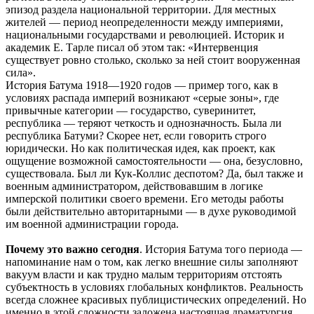
эпизод раздела национальной территории. Для местных
жителей — период неопределенности между империями,
национальными государствами и революцией. Историк и
академик Е. Тарле писал об этом так: «Интервенция
существует ровно столько, сколько за ней стоит вооруженная
сила».
История Батума 1918—1920 годов — пример того, как в
условиях распада империй возникают «серые зоны», где
привычные категории — государство, суверинитет,
республика — теряют четкость и однозначность. Была ли
республика Батуми? Скорее нет, если говорить строго
юридически. Но как политическая идея, как проект, как
ощущение возможной самостоятельности — она, безусловно,
существовала. Был ли Кук-Коллис деспотом? Да, был также и
военным администратором, действовавшим в логике
имперской политики своего времени. Его методы работы
были действительно авторитарными — в духе руководимой
им военной администрации города.
Почему это важно сегодня
. История Батума того периода —
напоминание нам о том, как легко внешние силы заполняют
вакуум власти и как трудно малым территориям отстоять
субъектность в условиях глобальных конфликтов. Реальность
всегда сложнее красивых публицистических определений. Но
именно в этой сложности заложена настоящая драматургия