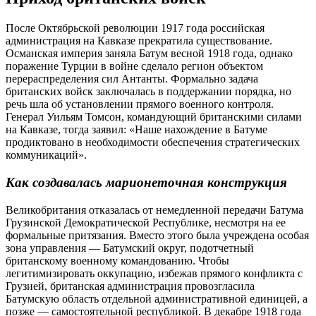
После Октябрьской революции 1917 года российская
администрация на Кавказе прекратила существование.
Османская империя заняла Батум весной 1918 года, однако
поражение Турции в войне сделало регион объектом
перераспределения сил Антанты. Формально задача
британских войск заключалась в поддержании порядка, но
речь шла об установлении прямого военного контроля.
Генерал Уильям Томсон, командующий британскими силами
на Кавказе, тогда заявил: «Наше нахождение в Батуме
продиктовано в необходимости обеспечения стратегических
коммуникаций».
Как создавалась марионеточная конструкция
Великобритания отказалась от немедленной передачи Батума
Грузинской Демократической Республике, несмотря на ее
формальные притязания. Вместо этого была учреждена особая
зона управления — Батумский округ, подотчетный
британскому военному командованию. Чтобы
легитимизировать оккупацию, избежав прямого конфликта с
Грузией, британская администрация провозгласила
Батумскую область отдельной административной единицей, а
позже — самостоятельной республикой. В декабре 1918 года