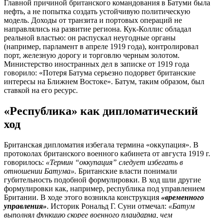
Главной причиной британского командования в Батуми была
нефть, а не попытка создать устойчивую политическую
модель. Доходы от транзита и портовых операций не
направлялись на развитие региона. Кук-Коллис обладал
реальной властью: он распускал неугодные органы
(например, парламент в апреле 1919 года), контролировал
порт, железную дорогу и торговлю черным золотом.
Министерство иностранных дел в записке от 1919 года
говорило: «Потеря Батума серьезно подорвет британские
интересы на Ближнем Востоке». Батум, таким образом, был
ставкой на его ресурс.
«Республика» как дипломатический
ход
Британская дипломатия избегала термина «оккупация». В
протоколах британского военного кабинета от августа 1919 г.
говорилось:
«Термин “оккупация” следует избегать в
отношении Батума».
Британские власти понимали
губительность подобной формулировки. В ход шли другие
формулировки как, например, республика под управлением
Британии. В ходе этого возникла конструкция
«временного
управления»
. Историк Рональд Г. Суни отмечал:
«Батум
выполнял функцию скорее военного плацдарма, чем