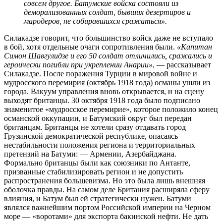
совсем другое. Батумские войска состояли из
деморализованных солдат, бывших дезертиров и
мародеров, не собиравшихся сражаться».
Силакадзе говорит, что большинство войск даже не вступало
в бой, хотя отдельные очаги сопротивления были.
«Капитан
Симон Шавгулидзе и его 50 солдат отличились, сражались и
героически погибли при укреплении Анарии»
, — рассказывает
Силакадзе. После поражения Турции в мировой войне и
мудросского перемирия (октябрь 1918 года) османы ушли из
города. Вакуум управления вновь открывается, и на сцену
выходят британцы. 30 октября 1918 года было подписано
знаменитое «мудросское перемирие», которое положило конец
османской оккупации, и Батумский округ был передан
британцам. Британцы не хотели сразу отдавать город
Грузинской демократической республике, опасаясь
нестабильности положения региона и территориальных
претензий на Батуми: — Армении, Азербайджана.
Формально британцы были как союзники по Антанте,
призванные стабилизировать регион и не допустить
распространения большевизма. Но это была лишь внешняя
оболочка правды. На самом деле Британия расширяла сферу
влияния, и Батум был ей стратегически нужен. Батуми
являлся важнейшим портом Российской империи на Черном
море — «воротами» для экспорта бакинской нефти. Не дать