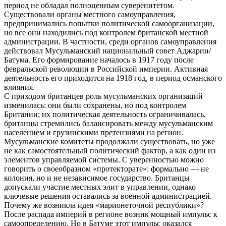
период не обладал полноценным суверенитетом.
Существовали органы местного самоуправления,
предпринимались попытки политической самоорганизации,
но все они находились под контролем британской местной
администрации. В частности, среди органов самоуправления
действовал Мусульманский национальный совет Аджарии/
Батума. Его формирование началось в 1917 году после
февральской революции в Российской империи. Активная
деятельность его приходится на 1918 год, в период османского
влияния.
С приходом британцев роль мусульманских организаций
изменилась: они были сохранены, но под контролем
Британии; их политическая деятельность ограничивалась,
британцы стремились балансировать между мусульманским
населением и грузинскими претензиями на регион.
Мусульманские комитеты продолжали существовать, но уже
не как самостоятельный политический фактор, а как один из
элементов управляемой системы. С уверенностью можно
говорить о своеобразном «протекторате»: формально — не
колония, но и не независимое государство. Британцы
допускали участие местных элит в управлении, однако
ключевые решения оставались за военной администрацией.
Почему же возникла идея «марионеточной республики»?
После распада империй в регионе возник мощный импульс к
самоопределению. Но в Батуме этот импульс оказался