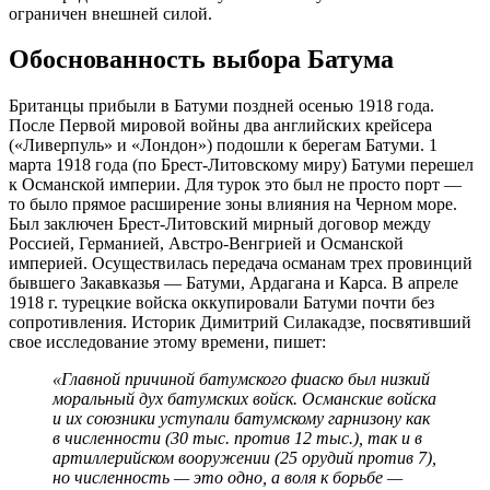
ограничен внешней силой.
Обоснованность выбора Батума
Британцы прибыли в Батуми поздней осенью 1918 года.
После Первой мировой войны два английских крейсера
(«Ливерпуль» и «Лондон») подошли к берегам Батуми. 1
марта 1918 года (по Брест-Литовскому миру) Батуми перешел
к Османской империи. Для турок это был не просто порт —
то было прямое расширение зоны влияния на Черном море.
Был заключен Брест-Литовский мирный договор между
Россией, Германией, Австро-Венгрией и Османской
империей. Осуществилась передача османам трех провинций
бывшего Закавказья — Батуми, Ардагана и Карса. В апреле
1918 г. турецкие войска оккупировали Батуми почти без
сопротивления. Историк Димитрий Силакадзе, посвятивший
свое исследование этому времени, пишет:
«Главной причиной батумского фиаско был низкий
моральный дух батумских войск. Османские войска
и их союзники уступали батумскому гарнизону как
в численности (30 тыс. против 12 тыс.), так и в
артиллерийском вооружении (25 орудий против 7),
но численность — это одно, а воля к борьбе —