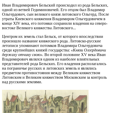
Иван Владимирович Бельский происходил из рода Бельских,
одной из ветвей Гедиминовичей. Его отцом был Владимир
Ольгердович, сын великого князя литовского Ольгерд. После
утраты Киевского княжения Владимиром Ольгердовичем в
конце XIV века, его потомки сохранили владения на северо-
востоке Великого княжества Литовского...
Центром их земель стал Бельск, от которого впоследствии
произошло название княжеского рода. Литовско-русские
летописи упоминают потомков Владимира Ольгердовича
среди крупнейших князей государства:
«Князи Олгердовичи
держаху отчину свою».
Во второй половине XV века Иван
Владимирович являлся одним из наиболее влиятельных
представителей рода Бельских. Его владения располагались
на пограничье русских и литовских земель и являлись
предметом противостояния между Великим княжеством
Литовским и Великим княжеством Московским за контроль
над русскими землями.