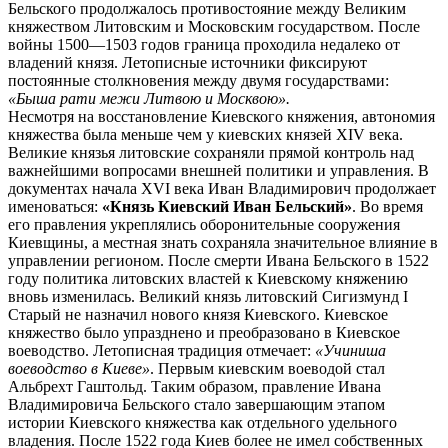
Бельского продолжалось противостояние между Великим
княжеством Литовским и Московским государством. После
войны 1500—1503 годов граница проходила недалеко от
владений князя. Летописные источники фиксируют
постоянные столкновения между двумя государствами:
«Быша рати межи Литвою и Москвою».
Несмотря на восстановление Киевского княжения, автономия
княжества была меньше чем у киевских князей XIV века.
Великие князья литовские сохраняли прямой контроль над
важнейшими вопросами внешней политики и управления. В
документах начала XVI века Иван Владимирович продолжает
именоваться:
«Князь Киевский Иван Бельский»
. Во время
его правления укреплялись оборонительные сооружения
Киевщины, а местная знать сохраняла значительное влияние в
управлении регионом. После смерти Ивана Бельского в 1522
году политика литовских властей к Киевскому княжению
вновь изменилась. Великий князь литовский Сигизмунд I
Старый не назначил нового князя Киевского. Киевское
княжество было упразднено и преобразовано в Киевское
воеводство. Летописная традиция отмечает:
«Учиниша
воеводство в Киеве»
. Первым киевским воеводой стал
Альбрехт Гаштольд. Таким образом, правление Ивана
Владимировича Бельского стало завершающим этапом
истории Киевского княжества как отдельного удельного
владения. После 1522 года Киев более не имел собственных