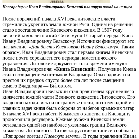
Новгородцы и Иван Владимирович Бельский планирую поход на немцев
После поражений начала XVI века литовские власти
стремились укрепить земли южной Руси. Одним из решений
стало восстановление Киевского княжения. В 1507 году
великий князь литовский Сигизмунд I Старый передал Киев
Ивану Владимировичу Бельскому. Источники фиксируют это
назначение:
«Дан бысть Киев князю Ивану Бельскому».
Таким
образом, Иван Владимирович стал первым князем Киевским
после почти сорокалетнего периода наместнического
управления. Литовские документы того времени именуют
Ивана Владимировича:
«Князь Киевский»
. Получение Киева
стало возвращением потомков Владимира Ольгердовича на
престол их предков спустя более ста лет после смещения
самого Владимира — Ви́товтом.
Иван Владимирович Бельский стал правителем крупнейшего
княжества южной части Великого княжества Литовского. Его
владения находились на пограничье степи, поэтому одной из
главных задач князя была оборона от набегов крымских татар.
В начале XVI века набеги Крымского ханства на Киевщину
происходили регулярно. Южные рубежи Киевской земли
оставались одной из наиболее уязвимых границ Великого
княжества Литовского. Литовско-русские летописи сообщают:
«Татарове воевали Киевскую землю».
В годы правления Ивана