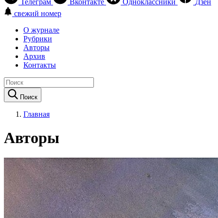
Телеграм
Вконтакте
Одноклассники
Дзен
свежий номер
О журнале
Рубрики
Авторы
Архив
Контакты
Поиск
Главная
Авторы