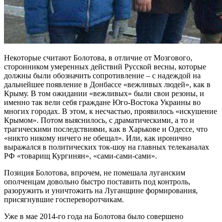
Некоторые считают Болотова, в отличие от Мозгового,
сторонником умеренных действий Русской весны, которые
должны были обозначить сопротивление – с надеждой на
дальнейшее появление в Донбассе «вежливых людей», как в
Крыму. В том ожидании «вежливых» были свои резоны, и
именно так вели себя граждане Юго-Востока Украины во
многих городах. В этом, к несчастью, проявилось «искушение
Крымом». Потом выяснилось, с драматическими, а то и
трагическими последствиями, как в Харькове и Одессе, что
«никто никому ничего не обещал». Или, как иронично
выражался в политических ток-шоу на главных телеканалах
РФ «товарищ Кургинян», «сами-сами-сами».
Позиция Болотова, впрочем, не помешала луганским
ополченцам довольно быстро поставить под контроль,
разоружить и уничтожить на Луганщине формирования,
присягнувшие госпереворотчикам.
Уже в мае 2014-го года на Болотова было совершено