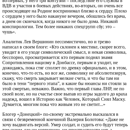
во-первых, у него три контузии – последствие его службы в
ВДВ и участия в боевых действиях, во-вторых, он очень все
происходящее на Родине воспринимал близко к сердцу. Плохо
с сердцем у него было накануне вечером, обошлись без врача,
а днем он скончался, когда никого не было дома. Никакой
конспирологии. Тем более никаких спецгрупп сбу; это –
чушь».
Аналитик Лев Вершинин пессимистично, но и трезво
написал в своем блоге: «Кто склонен к мистике, скорее всего,
увидит в его уходе символический смысл, и некая символика,
бесспорно, просматривается: кто первым поднял знамя
Сопротивления нацизму в Донбассе, первым и уходит, не
дожидаясь, пока стяг сползет по древку официально, и в этом,
конечно, что-то есть, но все же, символику не абсолютизируя,
скажу, что смерть закрывает мелкие счета, и что бы там ни
было в тени “первого этапа”, и какие бы нюансы ни стояли за
этой смертью, неважно. Важно, что первый глава ЛНР, не по
своей воле, но на счастье свое выпав из игры задолго до краха
надежд, вошел в Историю как Человек, Который Снял Маску.
Думается, многим пока что живым это не светит...»
Блогер «Донецкий» по-своему экстремально высказался в
связи с безвременной кончиной Валерия Болотова: «Даже не
хочу выдвигать версий. Умер солдат, и судить его будут теперь
тем судом, где ни коррупции, ни пристрастности нет, а