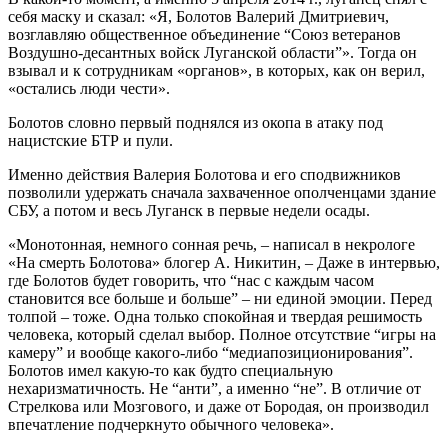
себя маску и сказал: «Я, Болотов Валерий Дмитриевич,
возглавляю общественное объединение “Союз ветеранов
Воздушно-десантных войск Луганской области”». Тогда он
взывал и к сотрудникам «органов», в которых, как он верил,
«остались люди чести».
Болотов словно первый поднялся из окопа в атаку под
нацистские БТР и пули.
Именно действия Валерия Болотова и его сподвижников
позволили удержать сначала захваченное ополченцами здание
СБУ, а потом и весь Луганск в первые недели осады.
«Монотонная, немного сонная речь, – написал в некрологе
«На смерть Болотова» блогер А. Никитин, – Даже в интервью,
где Болотов будет говорить, что “нас с каждым часом
становится все больше и больше” – ни единой эмоции. Перед
толпой – тоже. Одна только спокойная и твердая решимость
человека, который сделал выбор. Полное отсутствие “игры на
камеру” и вообще какого-либо “медиапозиционирования”.
Болотов имел какую-то как будто специальную
нехаризматичность. Не “анти”, а именно “не”. В отличие от
Стрелкова или Мозгового, и даже от Бородая, он производил
впечатление подчеркнуто обычного человека».