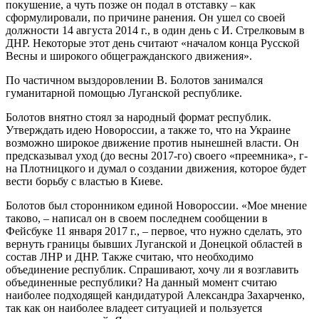
покушение, а чуть позже он подал в отставку – как
сформулировали, по причине ранения. Он ушел со своей
должности 14 августа 2014 г., в один день с И. Стрелковым в
ДНР. Некоторые этот день считают «началом конца Русской
Весны и широкого общегражданского движения».
По частичном выздоровлении В. Болотов занимался
гуманитарной помощью Луганской республике.
Болотов внятно стоял за народный формат республик.
Утверждать идею Новороссии, а также то, что на Украине
возможно широкое движение против нынешней власти. Он
предсказывал уход (до весны 2017-го) своего «преемника», г-
на Плотницкого и думал о создании движения, которое будет
вести борьбу с властью в Киеве.
Болотов был сторонником единой Новороссии. «Мое мнение
таково, – написал он в своем последнем сообщении в
Фейсбуке 11 января 2017 г., – первое, что нужно сделать, это
вернуть границы бывших Луганской и Донецкой областей в
состав ЛНР и ДНР. Также считаю, что необходимо
объединение республик. Спрашивают, хочу ли я возглавить
объединенные республики? На данный момент считаю
наиболее подходящей кандидатурой Александра Захарченко,
так как он наиболее владеет ситуацией и пользуется