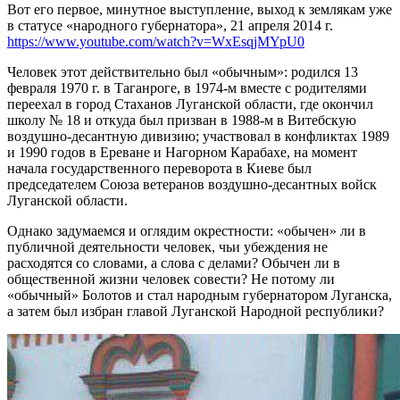
Вот его первое, минутное выступление, выход к землякам уже
в статусе «народного губернатора», 21 апреля 2014 г.
https://www.youtube.com/watch?v=WxEsqjMYpU0
Человек этот действительно был «обычным»: родился 13
февраля 1970 г. в Таганроге, в 1974-м вместе с родителями
переехал в город Стаханов Луганской области, где окончил
школу № 18 и откуда был призван в 1988-м в Витебскую
воздушно-десантную дивизию; участвовал в конфликтах 1989
и 1990 годов в Ереване и Нагорном Карабахе, на момент
начала государственного переворота в Киеве был
председателем Союза ветеранов воздушно-десантных войск
Луганской области.
Однако задумаемся и оглядим окрестности: «обычен» ли в
публичной деятельности человек, чьи убеждения не
расходятся со словами, а слова с делами? Обычен ли в
общественной жизни человек совести? Не потому ли
«обычный» Болотов и стал народным губернатором Луганска,
а затем был избран главой Луганской Народной республики?