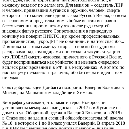
каждому воздают по делам его. Для меня он – создатель ЛНР
и человек, призвавший Луганск к оружию, человек, смерть
которого – это конец еще одной главы Русской Весны, со всем
ее героизмом и предательством. Любые версии все равно
бессмысленны, просто потому что после ряда смертей
знаковых фигур русского Сопротивления в природную
кончину не поверит НИКТО, ну, кроме профессиональных
пропагандистов; “укроДРГ” не обвинили, и на том спасибо...
И виноваты в этом сами кураторы – своими бессудными
расправами над командирами они создали такую ситуацию
что ЛЮБАЯ смерть человека, причастного к Русской Весне,
будет восприниматься как убийство и вызывать очередной
всплеск разочарования и в РФ, и в Республиках. А вот это по-
настоящему печально и трагично, ибо без веры и идеи – нам
никуда».
Союз добровольцев Донбасса похоронил Валерия Болотова в
Москве, на Машкинском кладбище в Химках.
Биографы указывают, что памяти героя Новороссии
установлены мемориальные доски – в 2017 г. в Луганске на
доме по ул. Оборонной, где жил Валерий Болотов, и в 2018 г.
в Стаханове на здании средней общеобразовательной школы
№ 18, в которой с 1 по 8 класс учился Валерий. В апреле 2018
г. в ЛНР был выпущен блок почтовых марок «Они были