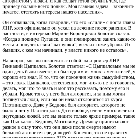
авторитетом у людей. Я как солдат готов служить там, где
принесу больше всего пользы. Моя главная задача – закончить
начатое, отстоять интересы нашего населения».
Он соглашался, когда говорили, что его «слили» с поста главы
ЛНР, хотя официально он уехал на лечение после ранения. В
частности, в интервью Марине Воронцовой Болотов сказал:
«Когда я покинул Луганск, и они планировали занять какие-то
места и получить свои “ватрушки”, всех их тоже убрали. Из
бывших, с кем мы начинали, у власти никого не осталось».
На вопрос, мог ли покончить с собой экс-премьер ЛНР
Геннадий Цыпкалов, Болотов ответил: «С Цыпкаловым мы не
один день были вместе, он был одним из моих заместителей, я
хорошо его знал. И то, что он покончил жизнь самоубийством,
– это ложь. Цыпкалов, естественно, мог что-то не то говорить,
делать, мог что-то знать и мог это рассказать, поэтому его и
убрали. Кроме того, у него был авторитет, и за ним могли
потянуться люди, если бы он начал отклоняться от курса
Плотницкого. Даже у Беднова был авторитет, которого не
было и нет у Плотницкого. Да и вообще, очень много исчезло
неугодных людей, это вы видите только яркие примеры, такие
как Цыпкалов. Беднову, Мозговому, Дремову приписывают
разное в силу того, что они даже после смерти имеют
большой авторитет среди людей. Конечно, это не нравится