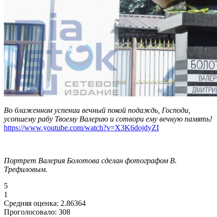
Во блаженном успении вечный покой подаждь, Господи,
усопшему рабу Твоему Валерию и сотвори ему вечную память!
https://www.youtube.com/watch?v=X3K6dojdyZI
Портрет Валерия Болотова сделан фотографом В.
Трефиловым.
5
1
Средняя оценка:
2.86364
Проголосовало:
308