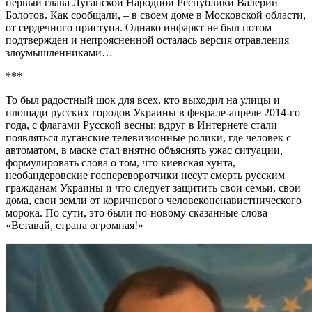
первый глава Луганской Народной Республики Валерий
Болотов. Как сообщали, – в своем доме в Московской области,
от сердечного приступа. Однако инфаркт не был потом
подтвержден и непроясненной осталась версия отравления
злоумышленниками…
***
То был радостный шок для всех, кто выходил на улицы и
площади русских городов Украины в феврале-апреле 2014-го
года, с флагами Русской весны: вдруг в Интернете стали
появляться луганские телевизионные ролики, где человек с
автоматом, в маске стал внятно объяснять ужас ситуации,
формулировать слова о том, что киевская хунта,
необандеровские госпереворотчики несут смерть русским
гражданам Украины и что следует защитить свои семьи, свои
дома, свои земли от коричневого человеконенавистнического
морока. По сути, это были по-новому сказанные слова
«Вставай, страна огромная!»