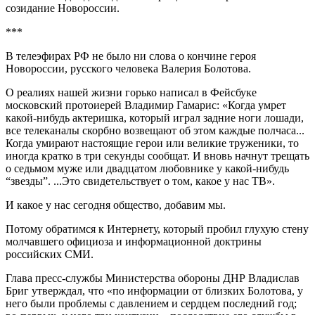
созидание Новороссии.
***
В телеэфирах РФ не было ни слова о кончине героя
Новороссии, русского человека Валерия Болотова.
О реалиях нашей жизни горько написал в Фейсбуке
московский протоиерей Владимир Гамарис: «Когда умрет
какой-нибудь актеришка, который играл задние ноги лошади,
все телеканалы скорбно возвещают об этом каждые полчаса...
Когда умирают настоящие герои или великие труженики, то
иногда кратко в три секунды сообщат. И вновь начнут трещать
о седьмом муже или двадцатом любовнике у какой-нибудь
“звезды”. ...Это свидетельствует о том, какое у нас ТВ».
И какое у нас сегодня общество, добавим мы.
Потому обратимся к Интернету, который пробил глухую стену
молчавшего официоза и информационной доктрины
российских СМИ.
Глава пресс-службы Министерства обороны ДНР Владислав
Бриг утверждал, что «по информации от близких Болотова, у
него были проблемы с давлением и сердцем последний год;