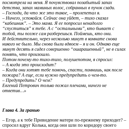
посмотрела на меня. Я почувствовал позабытый запах
детства, запах маминых волос, собранных в пучок сзади.
– Господи, да что же это такое, – пролепетал я.
– Ничего, успокойся. Сейчас она уйдет, – тихо сказал
“кабешник”. – Это мама. Я ее попросил ненадолго
“спуститься” к тебе. А с “остальными”, кто бывает с
тобой, ты позже сам разберешься. Поймешь, кто они.
И действительно, через несколько минут в комнате снова
никого не было. Мы снова были вдвоем – я и он. Однако еще
минут десять я сидел совершенно “ошарашенный”, не в силах
понять, что произошло.
Потом почему-то тихо-тихо, полушепотом, я спросил:
– А когда это происходит?
– Когда они хотят тебе помочь, спасти, помнишь, как после
пожара? А еще, если нужно предупредить о чем-то.
– Предупредить? О чем?
Евгений Петрович только пожал плечами, ничего не
ответив…»
Глава 4. За гранью
– Егор, а к тебе Привидение матери по-прежнему приходит? –
спросил вдруг Колька, когда они шли по коридору своего