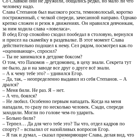
Со Славкой они не дружили, общались редко, но мало ли что
человеку надо.
Слава Степанов был высокого роста, темноволосый, коротко
постриженный, с челкой спереди, зачесанной направо. Однако
крепко сложен и резок в движениях. Он нравился девчонкам,
за ним ходила слава «ловеласа».
В обед Егор спокойно сходил пообедал в столовую, вернулся
и присел на скамейку в раздевалке. В этот момент Слава
действительно подошел к нему. Сел рядом, посмотрел как-то
«оценивающе», спросил?
– Ты не занимался в детдоме боксом?
О том, что Пахомов – детдомовец, в цеху знали. Секрета тут
не было, да и на заводе все друг о друге всё знали.
– А к чему тебе это? – удивился Егор.
– Да, так, – неопределенно выдавил из себя Степанов. – А
дрался?
– Меня били. Не раз. Я – нет.
– А что, боялся?
– Не любил. Особенно первым нападать. Когда на меня
нападали, то сразу по несколько человек. Сзади, спереди
заходили. Могли по голове чем-то ударить.
– Больно били?
– Терпел… Да для чего тебе это? Ты что, отдел кадров по
спорту? – вспылил от назойливых вопросов Егор.
– Я так и думал, – сказал примиряющие Слава, делая вид, что