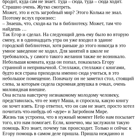
бродит, куда сам не знает. Туда – сюда, туда – сюда ходит.
Страшно очень. Жутко смотреть.
Может, это и есть загробный мир? Этого Колька не знал.
Поэтому вслух произнес:
– Знаешь, что, сходи-ка ты в библиотеку. Может, там что
найдешь …
Так Егор и сделал. На следующий день ему было во вторую
смену, и в одиннадцать утра он уже входил в здание
городской библиотеки, хотя раньше до этого никогда в это
умное заведение не ходил. Для занятий в школе не
требовалось, у самого такого желания также не возникало.
Небольшая комната, куда он попал, показалась Егору
странной и непривычной. Стеллажи, стеллажи с книгами,
будто вся страна приходила именно сюда учиться, в это
небольшое помещение. Поначалу он не заметил стол, стоящий
слева, за которым сидела скромная девушка в очках, очень
миловидная внешне.
Она встала навстречу незнакомому молодому человеку,
представилась, что ее зовут Маша, и спросила, какую книгу
он хочет взять. Егор ответил, что он сам не знает, просто хотел
почитать что-нибудь об «ауре» и Загробном Мире.
Жизнь так устроена, что в нужный момент Небо нам посылает
того, кто нам помогает. Если, конечно, мы заслужили такую
помощь. Кто знает, почему так происходит. Только и сейчас к
Егору помощь в самом деле пришла. Пришла нежданно и