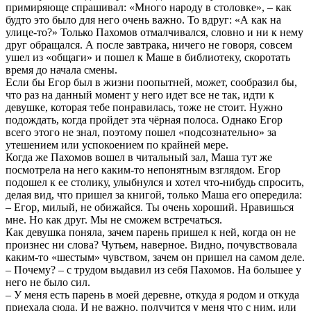
примиряюще спрашивал: «Много народу в столовке», – как
будто это было для него очень важно. То вдруг: «А как на
улице-то?» Только Пахомов отмалчивался, словно и ни к нему
друг обращался. А после завтрака, ничего не говоря, совсем
ушел из «общаги» и пошел к Маше в библиотеку, скоротать
время до начала смены.
Если бы Егор был в жизни поопытней, может, сообразил бы,
что раз на данный момент у него идет все не так, идти к
девушке, которая тебе понравилась, тоже не стоит. Нужно
подождать, когда пройдет эта чёрная полоса. Однако Егор
всего этого не знал, поэтому пошел «подсознательно» за
утешением или успокоением по крайней мере.
Когда же Пахомов вошел в читальный зал, Маша тут же
посмотрела на него каким-то непонятным взглядом. Егор
подошел к ее столику, улыбнулся и хотел что-нибудь спросить,
делая вид, что пришел за книгой, только Маша его опередила:
– Егор, милый, не обижайся. Ты очень хороший. Нравишься
мне. Но как друг. Мы не сможем встречаться.
Как девушка поняла, зачем парень пришел к ней, когда он не
произнес ни слова? Чутьем, наверное. Видно, почувствовала
каким-то «шестым» чувством, зачем он пришел на самом деле.
– Почему? – с трудом выдавил из себя Пахомов. На большее у
него не было сил.
– У меня есть парень в моей деревне, откуда я родом и откуда
приехала сюда. И не важно, получится у меня что с ним, или