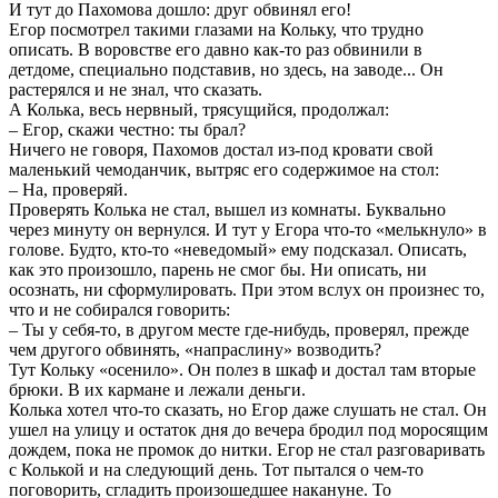
И тут до Пахомова дошло: друг обвинял его!
Егор посмотрел такими глазами на Кольку, что трудно
описать. В воровстве его давно как-то раз обвинили в
детдоме, специально подставив, но здесь, на заводе... Он
растерялся и не знал, что сказать.
А Колька, весь нервный, трясущийся, продолжал:
– Егор, скажи честно: ты брал?
Ничего не говоря, Пахомов достал из-под кровати свой
маленький чемоданчик, вытряс его содержимое на стол:
– На, проверяй.
Проверять Колька не стал, вышел из комнаты. Буквально
через минуту он вернулся. И тут у Егора что-то «мелькнуло» в
голове. Будто, кто-то «неведомый» ему подсказал. Описать,
как это произошло, парень не смог бы. Ни описать, ни
осознать, ни сформулировать. При этом вслух он произнес то,
что и не собирался говорить:
– Ты у себя-то, в другом месте где-нибудь, проверял, прежде
чем другого обвинять, «напраслину» возводить?
Тут Кольку «осенило». Он полез в шкаф и достал там вторые
брюки. В их кармане и лежали деньги.
Колька хотел что-то сказать, но Егор даже слушать не стал. Он
ушел на улицу и остаток дня до вечера бродил под моросящим
дождем, пока не промок до нитки. Егор не стал разговаривать
с Колькой и на следующий день. Тот пытался о чем-то
поговорить, сгладить произошедшее накануне. То