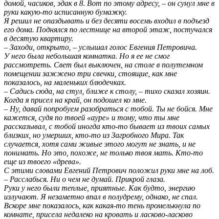
домой, часиков, эдак в 8. Вот по этому адресу, – он сунул мне в
руки какую-то исписанную бумажку.
Я решил не опаздывать и без десяти восемь входил в подъезд
его дома. Поднялся по лестнице на второй этаж, постучался
в десятую квартиру.
– Заходи, открыто, – услышал голос Евгения Петровича.
У него была небольшая комнатка. Но я ее не смог
рассмотреть. Свет был выключен, на столе в полутемном
помещении зажжено три свечки, стоящие, как мне
показалось, на маленьких блюдечках.
– Садись сюда, на стул, ближе к столу, – тихо сказал хозяин.
Когда я присел на край, он подошел ко мне.
– Ну, давай попробуем разобраться с тобой. Ты не бойся. Мне
кажется, судя по твоей «ауре» и тому, что ты мне
рассказывал, с тобой иногда кто-то бывает из твоих самых
близких, но умерших, кто-то из Загробного Мира. Так
случается, хотя сами живые этого могут не знать, и не
понимать. Но это, похоже, не только твоя мать. Кто-то
еще из твоего «древа».
С этими словами Евгений Петрович положил руки мне на лоб.
– Расслабься. Ни о чем не думай. Прикрой глаза.
Руки у него были теплые, приятные. Как будто, энергию
излучают. Я незаметно впал в полудрему, однако, не спал.
Вскоре мне показалось, как какая-то тень промелькнула по
комнате, присела недалеко на кровать и ласково-ласково