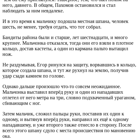
него, давнего. В общем, Пахомов остановился и стал
наблюдать за ним невдалеке.
И в это время к мальчику подошла местная шпана, человек
шесть, не менее, требуя отдать, что тот собрал.
Бандиты района были и старше, лет шестнадцати, и много
крупнее. Мальчонка отказался, тогда они его взяли в плотное
кольцо, достав кастеты, а один из кармана пальто вытащил
нож.
Не раздумывая, Егор ринулся на защиту, ворвавшись в кольцо,
которое создала шпана, и тут же рухнул на землю, получив
удар сзади камнем по голове.
Однако дальше произошло что-то совсем неожиданное.
Мальчонка выставил вперёд руку и один из нападавших
отлетел от него метра на три, словно подхваченный ураганом,
сбивающим с ног.
Затем мальчик, сложил пальцы руки, поставив их один к
одному, и вытянув вперёд руки, направил их ещё к одному
нападавшему, и уже второго также отнесло в сторону. После
всего этого шпану сдуло с места происшествия по мановению
ока.