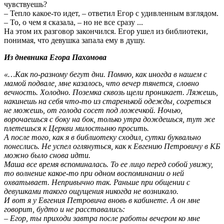
чувствуешь?
– Тепло какое-то идет, – ответил Егор с удивленным взглядом.
– То, о чем я сказала, – но не все сразу ...
На этом их разговор закончился. Егор ушел из библиотеки,
понимая, что девушка запала ему в душу.
Из дневника Егора Пахомова
«…Как по-разному бегут дни. Помню, как иногда в нашем с
мамой подвале, мне казалось, что вечер тянется, словно
вечность. Холодно. Поземка сквозь щели проникает. Ляжешь,
накинешь на себя что-то из старенькой одежды, согреться
не можешь, от голода сосет под ложечкой. Ночью,
ворочаешься с боку на бок, только утра дождешься, тут же
плетешься к Церкви милостыню просить.
А после того, как я в библиотеку сходил, сутки буквально
понеслись. Не успел оглянуться, как к Евгению Петровичу в КБ
можно было снова идти.
Маша все время вспоминалась. То ее лицо перед собой увижу,
то волнение какое-то при одном воспоминании о ней
охватывает. Непривычно так. Раньше при общении с
девушками такого ощущения никогда не возникало.
И вот я у Евгения Петровича вновь в кабинете. А он мне
говорит, будто и не расставались:
– Егор, ты приходи завтра после работы вечером ко мне