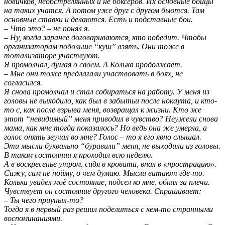
новичков, необстрелянных и не боксеров. Их основные бойцы
на таких учатся. А потом уже друг с другом бьются. Там
основные ставки и делаются. Есть и подставные бои.
– Что это? – не понял я.
– Ну, когда заранее договариваются, кто победит. Чтобы
организаторам побольше “куш” взять. Они тоже в
тотализаторе участвуют.
Я промолчал, думая о своем. А Колька продолжает.
– Мне они тоже предлагали участвовать в боях, не
согласился.
Я снова промолчал и стал собираться на работу. У меня из
головы не выходило, как был в забытьи после нокаута, и кто-
то c, как после взрыва меня, возвращал к жизни. Кто же
этот “невидимый” меня приводил в чувство? Неужели снова
мама, как мне тогда показалось? Но ведь она же умерла, а
голос опять звучал во мне? Голос – то я его явно слышал.
Эти мысли буквально “буравили” меня, не выходили из головы.
В таком состоянии я проходил всю неделю.
А в воскресенье утром, сидя в кровати, впал в «прострацию».
Сижу, сам не пойму, о чем думаю. Мысли витают где-то.
Колька увидел моё состояние, подсел ко мне, обнял за плечи.
Чувствует он состояние другого человека. Спрашивает:
– Ты чего приуныл-то?
Тогда я в первый раз решил поделиться с кем-то странными
воспоминаниями.