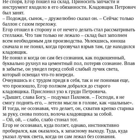
Не споря, Егор пошел на склад. Приносить запчасти и
инструмент входило в его обязанности. Кладовщик Петрович
был занят.
– Подожди, сынок, – дружелюбно сказал он. – Сейчас только
баллон с газом переложу.
Егор отошел в сторону и от нечего делать стал рассматривать
стеллажи. Что там только не лежало – склад был заполнен
всем необходимым для производства. Увлекшись, юноша
сначала и не понял, когда прозвучал взрыв там, где находился
кладовщик.
Не понял и когда он сам без сознания, как подкошенный,
буквально рухнул на цементный пол, потеряв сознание. Впав
в забытье, он увидел перед собой слабый лучик света,
который освещал что-то впереди.
Очнувшись и с трудом придя в себя, так и не понимая еще,
что произошло, Егор ползком добрался до старого
кладовщика. Прислонил ухо к груди Петровича.
«Дышит, слава Богу, – подумал Пахомов. – Господи, я не
смогу поднять его, – летели мысли в голове, как «шальные».
И тогда, не осознавая, что делает, он, схватив крепко старика
за руку, снова пополз, волоча кладовщика за собой.
– Ой, ой, – слабо, слабо стонал тот.
Егор не осознавал, куда ползет, однако, инстинктивно
пробирался, как оказалось, к запасному выходу. Туда, куда
указал лучик света, когда он сам лежал без сознания.