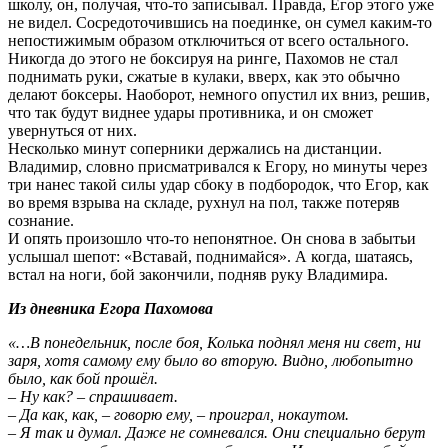
школу, он, получая, что-то записывал. Правда, Егор этого уже
не видел. Сосредоточившись на поединке, он сумел каким-то
непостижимым образом отключиться от всего остального.
Никогда до этого не боксируя на ринге, Пахомов не стал
поднимать руки, сжатые в кулаки, вверх, как это обычно
делают боксеры. Наоборот, немного опустил их вниз, решив,
что так будут виднее удары противника, и он сможет
увернуться от них.
Несколько минут соперники держались на дистанции.
Владимир, словно присматривался к Егору, но минуты через
три нанес такой силы удар сбоку в подбородок, что Егор, как
во время взрыва на складе, рухнул на пол, также потеряв
сознание.
И опять произошло что-то непонятное. Он снова в забытьи
услышал шепот: «Вставай, поднимайся». А когда, шатаясь,
встал на ноги, бой закончили, подняв руку Владимира.
Из дневника Егора Пахомова
«…В понедельник, после боя, Колька поднял меня ни свет, ни
заря, хотя самому ему было во вторую. Видно, любопытно
было, как бой прошёл.
– Ну как? – спрашивает.
– Да как, как, – говорю ему, – проиграл, нокаутом.
– Я так и думал. Даже не сомневался. Они специально берут