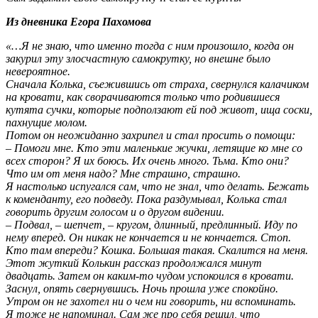
Из дневника Егора Пахомова
«…Я не знаю, что именно тогда с ним произошло, когда он
закурил эту злосчастную самокрутку, но внешне было
невероятное.
Сначала Колька, съежившись от страха, свернулся калачиком
на кровати, как сворачиваются только что родившиеся
кутята сучки, которые подползают ей под живот, ища соски,
пахнущие молом.
Потом он неожиданно захрипел и стал просить о помощи:
– Помоги мне. Кто эти маленькие жучки, летящие ко мне со
всех сторон? Я их боюсь. Их очень много. Тьма. Кто они?
Что им от меня надо? Мне страшно, страшно.
Я настолько испугался сам, что не знал, что делать. Бежать
к коменданту, его подведу. Пока раздумывал, Колька стал
говорить другим голосом и о другом видении.
– Подвал, – шепчет, – кругом, длинный, предлинный. Иду по
нему вперед. Он никак не кончается и не кончается. Стоп.
Кто там впереди? Кошка. Большая такая. Скалится на меня.
Этот жуткий Колькин рассказ продолжался минут
двадцать. Затем он каким-то чудом успокоился в кровати.
Заснул, опять свернувшись. Ночь прошла уже спокойно.
Утром он не захотел ни о чем ни говорить, ни вспоминать.
Я тоже не напоминал. Сам же про себя решил, что