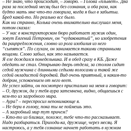
– Не знаю, что происходит, – говорю. – Голова «плывет». Два
раза за последний месяц был без сознания, и оба раза, как
будто мать мне что-то говорила, когда я был в забытьи.
Бред какой-то. Но реально все было.
Как ни странно, Колька очень внимательно выслушал меня,
потом сказал:
– У нас в конструкторском бюро работает мужик один,
зовут Евгений Петрович, он “чудаковатый”, но изобретения
да рацпредложения, словно из рога изобилия из него
“сыпятся”. По слухам, он занимается такими странными
вещами. Слово забыл, как это называется.
Я еле дождался понедельника. И в обед сразу в КБ. Даже
обедать не стал. Открываю дверь отдела, за столом сидит
седой мужчина с длинными седыми волосами и такой же
седой окладистой бородкой. Вид очень приятный, и каким-то
добром, успокоением от него веет.
Не успел зайти, он посмотрел пристально на меня и говорит:
– О, дружок, да у тебя аура затемнена, видно, общаешься с
кем-то из загробного мира.
– Аура? – переспросил непонимающе я.
– Не бери в голову, пока ты не поймешь это.
– А загробный мир тут причем?
– Кто-то из близких, похоже, тебе что-то рассказывает.
Надо разбираться. Приходи-ка, дружище, через месяц. Я
настроюсь, а у тебя сознание начнет работать в нужном