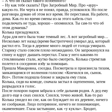
– А что он сказал такого особенного?
– Ну как тебе сказать? Про Загробный Мир. Про «ауру»
какую-то. Ни черта я не понял, правда, успокоился. Но после
разговора думаю об этом все время. Не переставая. На работе,
дома. Как-то во время смены из-за этого кабель стал
подключать не туда, хорошо – опомнился. Ты сам-то что об
этом думаешь?
Колька призадумался.
Аура для него была тоже темный лес. А вот загробный мир…
Несколько лет назад (время быстротечно) умирал дед, который
растил его. Тогда в деревне много людей от голода умирало.
Старику стало совсем плохо неожиданно. Он запрокинулся на
спину и вдруг дышать перестал. Глаза у него какими-то
стеклянными стали, жутко было смотреть. Колька стремглав
полетел в соседнюю избу за помощью.
Пришла Макаровна, соседка. Посмотрела и произнесла тихим,
заикающимся от волнения голосом: «Кончился он, сынок.
Все». Потом подошла ближе и закрыла ему глаза.
Колька, сидя на комоде, сначала застыл в оцепенении, затем
разрыдался в голос.
После похорон парня забрала к себе дальняя родня. А дед ему
долго еще в снах снился. Снился, точно живой. Как-то раз
Колька увидел во сне, как он блуждает по их деревне, ничего
не соображая. Лицо потерянное, ничего не понимающее,
окаменевшее. Глаза застывшие, как «у куклы». Бродит,