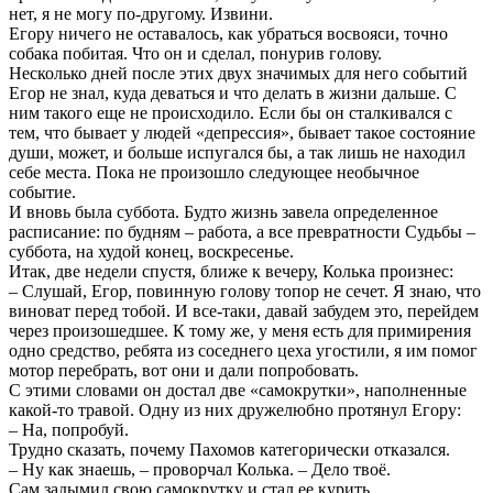
нет, я не могу по-другому. Извини.
Егору ничего не оставалось, как убраться восвояси, точно
собака побитая. Что он и сделал, понурив голову.
Несколько дней после этих двух значимых для него событий
Егор не знал, куда деваться и что делать в жизни дальше. С
ним такого еще не происходило. Если бы он сталкивался с
тем, что бывает у людей «депрессия», бывает такое состояние
души, может, и больше испугался бы, а так лишь не находил
себе места. Пока не произошло следующее необычное
событие.
И вновь была суббота. Будто жизнь завела определенное
расписание: по будням – работа, а все превратности Судьбы –
суббота, на худой конец, воскресенье.
Итак, две недели спустя, ближе к вечеру, Колька произнес:
– Слушай, Егор, повинную голову топор не сечет. Я знаю, что
виноват перед тобой. И все-таки, давай забудем это, перейдем
через произошедшее. К тому же, у меня есть для примирения
одно средство, ребята из соседнего цеха угостили, я им помог
мотор перебрать, вот они и дали попробовать.
С этими словами он достал две «самокрутки», наполненные
какой-то травой. Одну из них дружелюбно протянул Егору:
– На, попробуй.
Трудно сказать, почему Пахомов категорически отказался.
– Ну как знаешь, – проворчал Колька. – Дело твоё.
Сам задымил свою самокрутку и стал ее курить.