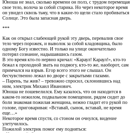
Юноша не знал, сколько времени он полз, с трудом перемещая
свое тело, волоча за собой старика. Но через некоторое время
он увидел сквозь тьму, что в какие-то щели стало пробиваться
Солнце. Это была запасная дверь.
***
Как он открыл слабеющей рукой эту дверь, перевалив свое
тело через порожек, и выволок за собой кладовщика, было
одному Богу известно. И только на улице окончательно
потерял сознание, надышавшись газом.
В это время кто-то нервно кричал: «Караул! Караул!», кто-то
бежал к проходной звать на подмогу, кто-то же, наоборот, сам
примчался на взрыв. Егор всего этого не слышал. Он
бесчувственно лежал во дворе с закрытыми глазами.
– Парень, ты жив? – тревожно спросил, склонившись над
ним, электрик Михаил Иванович.
Юноша не пошевелился. Ему казалось, что он находится в
каком-то нежилом, подвальном помещении, рядом сидит до
боли знакомая пожилая женщина, нежно гладит его рукой по
голове, приговаривая: «Вставай, сынок, вставай, не время
еще…»
Некоторое время спустя, со стоном он очнулся, видение
улетучилось.
Пожилой электрик помог ему подняться: