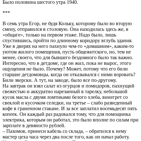
Было половина шестого утра 1940.
***
В семь утра Егор, не будя Кольку, которому было во вторую
смену, отправился в столовую. Она находилась здесь же, в
«общаге», только на первом этаже. Надо было, лишь
спустившись, пройти по длинному коридору вглубь здания.
Уже в дверях на него пахнуло чем-то «домашним», каким-то
уютом жилого помещения, пусть общежитского, но, тем не
менее, своего, что для бывшего бездомного было так важно.
Интересно, что в детдоме, где он жил, пока не вырос, этого
ощущения не было. Почему? Может, потому что его били
старшие детдомовцы, когда он отказывался с ними воровать?
Били зверски. А тут, на заводе, было все по-другому.
На завтрак он взял салат из огурцов и помидоров, пахнущий
свежестью и аккуратно нарезанный в тарелку, небольшой
кусок масла с двумя ломтиками белого хлеба, винегрет со
свеклой и кусочком селедки, на третье – слабо разведенный
кофе в граненном стакане. И за все заплатил восемьдесят пять
копеек. Он каждый раз радовался тому, что для помощника
электрика, которым он работал, это было вполне по силам при
зарплате в девяносто рублей.
– Пахомов, принеси кабель со склада, – обратился к нему
мастер цеха часа через два после того, как он начал работу.