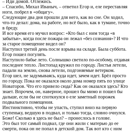
– Иди домой. Отлежись.
– Спасибо, Михал Иваныч, – ответил Егор и, еле переставляя
ноги, побрел в «общагу».
Следующие два дня прошли для него, как во сне. Он ходил,
что-то делал: дома, на работе, но всё было, как в тумане, точно
в бреду.
И все время его мучил вопрос: «Кто был с ним тогда «в
забытьи», когда после пожара он лежал «без сознания»? И что
за старое помещение видел он?
Наступил третий день после взрыва на складе. Была суббота.
Егор пошел погулять.
Наступило бабье лето. Солнышко светило по-особому, отдавая
последнее тепло. Листопад кружил по городу. Листья летели,
падали на землю, снова летели, подгоняемые ветерком.
Егор шел, не задумываясь, куда идет, зачем идет. Брёл просто
по городу. Пока не оказался около дома номер пять по улице
Новаторов. Что его привело сюда? Как он оказался здесь? Кто
знает. Впрочем, он, наверное, прошел бы мимо и пошел бы
дальше, если бы не споткнулся о еле заметный порожек
подвального помещения.
Инстинктивно, чтобы не упасть, ступил вниз на первую
ступеньку, ведшую в подвал, и только тогда, словно очнулся.
Боже! Сколько я здесь не был? – пронеслось в голове.
Это был тот самый подвал, где они жили с матерью до ее
смерти, пока он не попал в детский дом. Так вот кто с ним