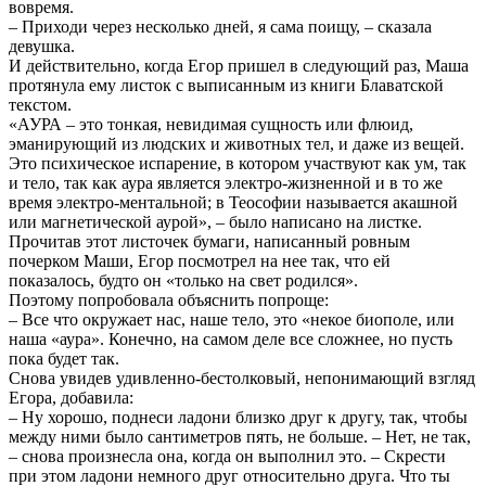
вовремя.
– Приходи через несколько дней, я сама поищу, – сказала
девушка.
И действительно, когда Егор пришел в следующий раз, Маша
протянула ему листок с выписанным из книги Блаватской
текстом.
«АУРА – это тонкая, невидимая сущность или флюид,
эманирующий из людских и животных тел, и даже из вещей.
Это психическое испарение, в котором участвуют как ум, так
и тело, так как аура является электро-жизненной и в то же
время электро-ментальной; в Теософии называется акашной
или магнетической аурой», – было написано на листке.
Прочитав этот листочек бумаги, написанный ровным
почерком Маши, Егор посмотрел на нее так, что ей
показалось, будто он «только на свет родился».
Поэтому попробовала объяснить попроще:
– Все что окружает нас, наше тело, это «некое биополе, или
наша «аура». Конечно, на самом деле все сложнее, но пусть
пока будет так.
Снова увидев удивленно-бестолковый, непонимающий взгляд
Егора, добавила:
– Ну хорошо, поднеси ладони близко друг к другу, так, чтобы
между ними было сантиметров пять, не больше. – Нет, не так,
– снова произнесла она, когда он выполнил это. – Скрести
при этом ладони немного друг относительно друга. Что ты