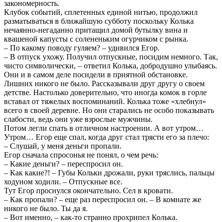
закономерность.
Клубок событий, сплетенных единой нитью, продолжил
разматываться в ближайшую субботу поскольку Колька
нечаянно-негаданно притащил домой бутылку вина и
квашеной капусты с солененьким огурчиком с рынка.
– По какому поводу гуляем? – удивился Егор.
– В отпуск ухожу. Получил отпускные, посидим немного. Так,
чисто символически, – ответил Колька, добродушно улыбаясь.
Они и в самом деле посидели в приятной обстановке.
Лишних никого не было. Рассказывали друг другу о своем
детстве. Настолько доверительно, что иногда комок в горле
вставал от тяжелых воспоминаний. Колька тоже «хлебнул»
всего в своей деревне. Но они старались не особо показывать
слабости, ведь они уже взрослые мужчины.
Потом легли спать в отличном настроении. А вот утром…
Утром… Егор еще спал, когда друг стал трясти его за плечо:
– Слушай, у меня деньги пропали.
Егор сначала спросонья не понял, о чем речь:
– Какие деньги? – переспросил он.
– Как какие?! – Губы Кольки дрожали, руки тряслись, пальцы
ходуном ходили. – Отпускные все.
Тут Егор проснулся окончательно. Сел в кровати.
– Как пропали? – еще раз переспросил он. – В комнате же
никого не было. Ты да я.
– Вот именно, – как-то странно прохрипел Колька.