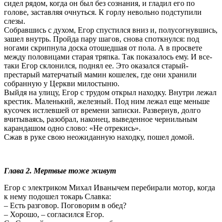
сидел рядом, когда он был без сознания, и гладил его по
голове, заставляя очнуться. К горлу невольно подступили
слезы.
Собравшись с духом, Егор спустился вниз и, полусогнувшись,
зашел внутрь. Пройда пару шагов, снова споткнулся: под
ногами скрипнула доска отошедшая от пола. А в просвете
между половицами старая тряпка. Так показалось ему. И все-
таки Егор склонился, поднял ее. Это оказался старый-
престарый матерчатый мамин кошелек, где они хранили
собранную у Церкви милостыню.
Выйдя на улицу, Егор с трудом открыл находку. Внутри лежал
крестик. Маленький, железный. Под ним лежал еще меньше
кусочек истлевшей от времени записки. Развернув, долго
вчитываясь, разобрал, наконец, выведенное чернильным
карандашом одно слово: «Не отрекись».
Сжав в руке свою неожиданную находку, пошел домой.
Глава 2. Мертвые тоже живут
Егор с электриком Михал Иванычем перебирали мотор, когда
к нему подошел токарь Славка:
– Есть разговор. Поговорим в обед?
– Хорошо, – согласился Егор.