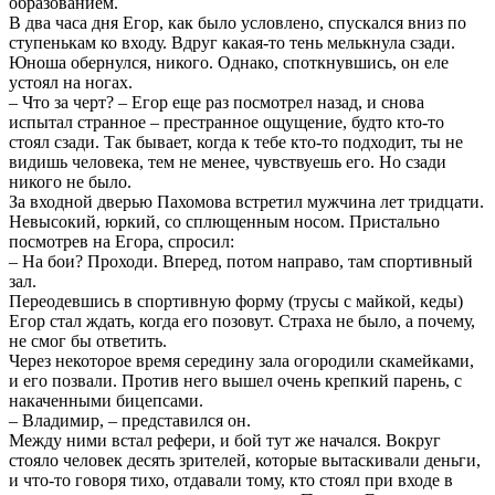
образованием.
В два часа дня Егор, как было условлено, спускался вниз по
ступенькам ко входу. Вдруг какая-то тень мелькнула сзади.
Юноша обернулся, никого. Однако, споткнувшись, он еле
устоял на ногах.
– Что за черт? – Егор еще раз посмотрел назад, и снова
испытал странное – престранное ощущение, будто кто-то
стоял сзади. Так бывает, когда к тебе кто-то подходит, ты не
видишь человека, тем не менее, чувствуешь его. Но сзади
никого не было.
За входной дверью Пахомова встретил мужчина лет тридцати.
Невысокий, юркий, со сплющенным носом. Пристально
посмотрев на Егора, спросил:
– На бои? Проходи. Вперед, потом направо, там спортивный
зал.
Переодевшись в спортивную форму (трусы с майкой, кеды)
Егор стал ждать, когда его позовут. Страха не было, а почему,
не смог бы ответить.
Через некоторое время середину зала огородили скамейками,
и его позвали. Против него вышел очень крепкий парень, с
накаченными бицепсами.
– Владимир, – представился он.
Между ними встал рефери, и бой тут же начался. Вокруг
стояло человек десять зрителей, которые вытаскивали деньги,
и что-то говоря тихо, отдавали тому, кто стоял при входе в