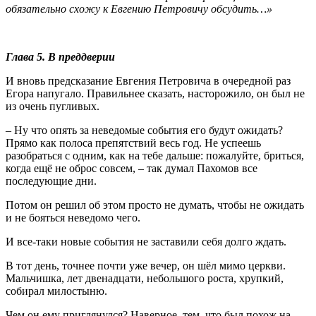
обязательно схожу к Евгению Петровичу обсудить…»
Глава 5. В преддверии
И вновь предсказание Евгения Петровича в очередной раз
Егора напугало. Правильнее сказать, насторожило, он был не
из очень пугливых.
– Ну что опять за неведомые события его будут ожидать?
Прямо как полоса препятствий весь год. Не успеешь
разобраться с одним, как на тебе дальше: пожалуйте, бриться,
когда ещё не оброс совсем, – так думал Пахомов все
последующие дни.
Потом он решил об этом просто не думать, чтобы не ожидать
и не бояться неведомо чего.
И все-таки новые события не заставили себя долго ждать.
В тот день, точнее почти уже вечер, он шёл мимо церкви.
Мальчишка, лет двенадцати, небольшого роста, хрупкий,
собирал милостыню.
Чем он ему приглянулся? Наверное, тем, что был похож на