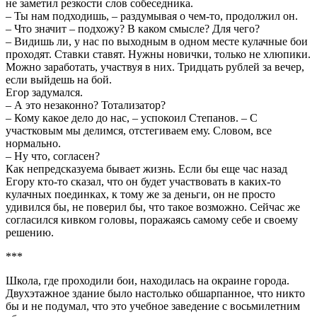
не заметил резкости слов собеседника.
– Ты нам подходишь, – раздумывая о чем-то, продолжил он.
– Что значит – подхожу? В каком смысле? Для чего?
– Видишь ли, у нас по выходным в одном месте кулачные бои
проходят. Ставки ставят. Нужны новички, только не хлюпики.
Можно заработать, участвуя в них. Тридцать рублей за вечер,
если выйдешь на бой.
Егор задумался.
– А это незаконно? Тотализатор?
– Кому какое дело до нас, – успокоил Степанов. – С
участковым мы делимся, отстегиваем ему. Словом, все
нормально.
– Ну что, согласен?
Как непредсказуема бывает жизнь. Если бы еще час назад
Егору кто-то сказал, что он будет участвовать в каких-то
кулачных поединках, к тому же за деньги, он не просто
удивился бы, не поверил бы, что такое возможно. Сейчас же
согласился кивком головы, поражаясь самому себе и своему
решению.
***
Школа, где проходили бои, находилась на окраине города.
Двухэтажное здание было настолько обшарпанное, что никто
бы и не подумал, что это учебное заведение с восьмилетним