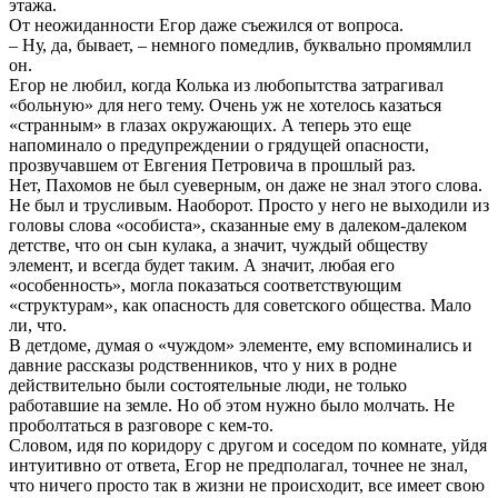
этажа.
От неожиданности Егор даже съежился от вопроса.
– Ну, да, бывает, – немного помедлив, буквально промямлил
он.
Егор не любил, когда Колька из любопытства затрагивал
«больную» для него тему. Очень уж не хотелось казаться
«странным» в глазах окружающих. А теперь это еще
напоминало о предупреждении о грядущей опасности,
прозвучавшем от Евгения Петровича в прошлый раз.
Нет, Пахомов не был суеверным, он даже не знал этого слова.
Не был и трусливым. Наоборот. Просто у него не выходили из
головы слова «особиста», сказанные ему в далеком-далеком
детстве, что он сын кулака, а значит, чуждый обществу
элемент, и всегда будет таким. А значит, любая его
«особенность», могла показаться соответствующим
«структурам», как опасность для советского общества. Мало
ли, что.
В детдоме, думая о «чуждом» элементе, ему вспоминались и
давние рассказы родственников, что у них в родне
действительно были состоятельные люди, не только
работавшие на земле. Но об этом нужно было молчать. Не
проболтаться в разговоре с кем-то.
Словом, идя по коридору с другом и соседом по комнате, уйдя
интуитивно от ответа, Егор не предполагал, точнее не знал,
что ничего просто так в жизни не происходит, все имеет свою