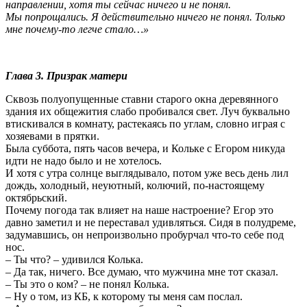
направлении, хотя ты сейчас ничего и не понял.
Мы попрощались. Я действительно ничего не понял. Только
мне почему-то легче стало…»
Глава 3. Призрак матери
Сквозь полуопущенные ставни старого окна деревянного
здания их общежития слабо пробивался свет. Луч буквально
втискивался в комнату, растекаясь по углам, словно играя с
хозяевами в прятки.
Была суббота, пять часов вечера, и Кольке с Егором никуда
идти не надо было и не хотелось.
И хотя с утра солнце выглядывало, потом уже весь день лил
дождь, холодный, неуютный, колючий, по-настоящему
октябрьский.
Почему погода так влияет на наше настроение? Егор это
давно заметил и не переставал удивляться. Сидя в полудреме,
задумавшись, он непроизвольно пробурчал что-то себе под
нос.
– Ты что? – удивился Колька.
– Да так, ничего. Все думаю, что мужчина мне тот сказал.
– Ты это о ком? – не понял Колька.
– Ну о том, из КБ, к которому ты меня сам послал.