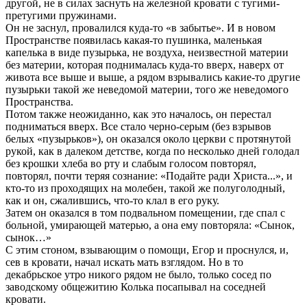
другой, не в силах заснуть на железной кровати с тугими-
претугими пружинами.
Он не заснул, провалился куда-то «в забытье». И в новом
Пространстве появилась какая-то пушинка, маленькая
капелька в виде пузырька, не воздуха, неизвестной материи
без материи, которая поднималась куда-то вверх, наверх от
живота все выше и выше, а рядом взрывались какие-то другие
пузырьки такой же неведомой материи, того же неведомого
Пространства.
Потом также неожиданно, как это началось, он перестал
подниматься вверх. Все стало черно-серым (без взрывов
белых «пузырьков»), он оказался около церкви с протянутой
рукой, как в далеком детстве, когда по несколько дней голодал
без крошки хлеба во рту и слабым голосом повторял,
повторял, почти теряя сознание: «Подайте ради Христа...», и
кто-то из проходящих на молебен, такой же полуголодный,
как и он, сжалившись, что-то клал в его руку.
Затем он оказался в том подвальном помещении, где спал с
больной, умирающей матерью, а она ему повторяла: «Сынок,
сынок…»
С этим стоном, взывающим о помощи, Егор и проснулся, и,
сев в кровати, начал искать мать взглядом. Но в то
декабрьское утро никого рядом не было, только сосед по
заводскому общежитию Колька посапывал на соседней
кровати.