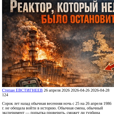
Степан ЕВСТИГНЕЕВ
26 апреля 2026
2026-04-26
2026-04-28
124
Сорок лет назад обычная весенняя ночь с 25 на 26 апреля 1986
г. не обещала войти в историю. Обычная смена, обычный
эксперимент — попытка проверить, сможет ли турбина