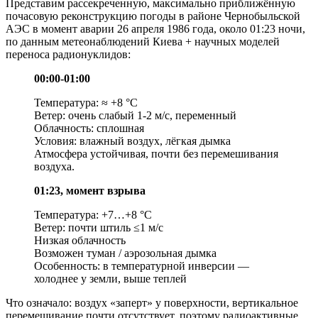
Представим рассекреченную, максимально приближённую
почасовую реконструкцию погоды в районе Чернобыльской
АЭС в момент аварии 26 апреля 1986 года, около 01:23 ночи,
по данным метеонаблюдений Киева + научных моделей
переноса радионуклидов:
00:00-01:00
Температура: ≈ +8 °C
Ветер: очень слабый 1-2 м/с, переменный
Облачность: сплошная
Условия: влажный воздух, лёгкая дымка
Атмосфера устойчивая, почти без перемешивания
воздуха.
01:23, момент взрыва
Температура: +7…+8 °C
Ветер: почти штиль ≤1 м/с
Низкая облачность
Возможен туман / аэрозольная дымка
Особенность: в температурной инверсии —
холоднее у земли, выше теплей
Что означало: воздух «заперт» у поверхности, вертикальное
перемешивание почти отсутствует, поэтому радиоактивные