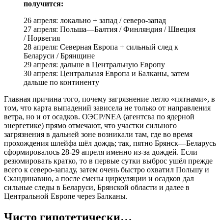
получится:
26 апреля: локально + запад / северо-запад
27 апреля: Польша—Балтия / Финляндия / Швеция
/ Норвегия
28 апреля: Северная Европа + сильный след к
Беларуси / Брянщине
29 апреля: дальше в Центральную Европу
30 апреля: Центральная Европа и Балканы, затем
дальше по континенту
Главная причина того, почему загрязнение легло «пятнами», в
том, что карта выпадений зависела не только от направления
ветра, но и от осадков. ОЭСР/NEA (агентсва по ядерной
энергетике) прямо отмечают, что участки сильного
загрязнения в дальней зоне возникали там, где во время
прохождения шлейфа шёл дождь; так, пятно Брянск—Беларусь
сформировалось 28-29 апреля именно из-за дождей. Если
резюмировать кратко, то в первые сутки выброс ушёл прежде
всего к северо-западу, затем очень быстро охватил Польшу и
Скандинавию, а после смены циркуляции и осадков дал
сильные следы в Беларуси, Брянской области и далее в
Центральной Европе через Балканы.
Чисто гипотетически…