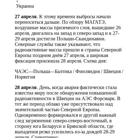
↓
Украина
27 апреля
. К этому времени выбросы начали
переноситься дальше. По обзору МАГАТЭ,
воздушные массы приземного слоя, вышедшие 26
апреля, двигались на запад и северо-запад и к 27-
29 апреля достигли Польши-Скандинавии.
Северные службы также указывают, что
радиоактивные массы пришли в страны Северной
Европы поздним днём 27 апреля, а широкая
фиксация произошла 28 апреля. Схема дня:
ЧАЭС—Польша—Балтика / Финляндия / Швеция /
Норвегия
28 апреля
. День, когда авария фактически стала
известна миру после обнаружения повышенной
радиоактивности в Швеции на АЭС Форсмарк. В
тот же период облако уже присутствовало над
значительной частью Северной Европы.
Одновременно формировался и другой важный
след загрязнения: северо-северо-восточный, в
сторону юга Беларуси и Брянской области, где
выпадения резко усилились из-за дождей 28-29
апреля. Схематично: