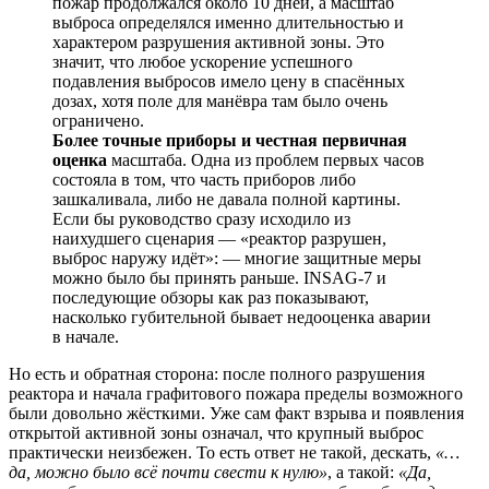
пожар продолжался около 10 дней, а масштаб
выброса определялся именно длительностью и
характером разрушения активной зоны. Это
значит, что любое ускорение успешного
подавления выбросов имело цену в спасённых
дозах, хотя поле для манёвра там было очень
ограничено.
Более точные приборы
и честная первичная
оценка
масштаба. Одна из проблем первых часов
состояла в том, что часть приборов либо
зашкаливала, либо не давала полной картины.
Если бы руководство сразу исходило из
наихудшего сценария — «реактор разрушен,
выброс наружу идёт»: — многие защитные меры
можно было бы принять раньше. INSAG-7 и
последующие обзоры как раз показывают,
насколько губительной бывает недооценка аварии
в начале.
Но есть и обратная сторона: после полного разрушения
реактора и начала графитового пожара пределы возможного
были довольно жёсткими. Уже сам факт взрыва и появления
открытой активной зоны означал, что крупный выброс
практически неизбежен. То есть ответ не такой, дескать,
«…
да, можно было всё почти свести к нулю»
, а такой:
«Да,