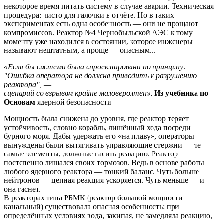
некоторое время питать систему в случае аварии. Техническая
процедура: чисто для галочки в отчёте. Но в таких
экспериментах есть одна особенность — они не прощают
компромиссов. Реактор №4 Чернобыльской АЭС к тому
моменту уже находился в состоянии, которое инженеры
называют нештатным, а проще — опасным...
«Если бы система была спроектирована по принципу:
"Ошибка оператора не должна приводить к разрушению
реактора",
—
сценарий со взрывом крайне маловероятен».
Из учебника по
Основам
ядерной безопасности
Мощность была снижена до уровня, где реактор теряет
устойчивость, словно корабль, лишённый хода посреди
бурного моря. Дабы удержать его «на плаву», операторы
вынуждены были вытягивать управляющие стержни — те
самые элементы, должные гасить реакцию. Реактор
постепенно лишался своих тормозов. Ведь в основе работы
любого ядерного реактора — тонкий баланс. Чуть больше
нейтронов — цепная реакция ускоряется. Чуть меньше — и
она гаснет.
В реакторах типа РБМК (реактор большой мощности
канальный) существовала опасная особенность: при
определённых условиях вода, закипая, не замедляла реакцию,