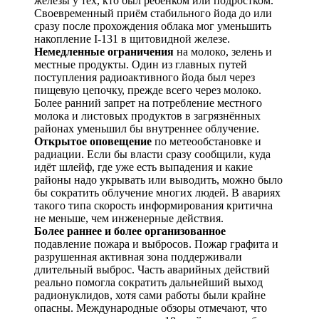
железы у тех, кто был ребёнком или подростком.
Своевременный приём стабильного йода до или
сразу после прохождения облака мог уменьшить
накопление I-131 в щитовидной железе.
Немедленные ограничения
на молоко, зелень и
местные продукты. Один из главных путей
поступления радиоактивного йода был через
пищевую цепочку, прежде всего через молоко.
Более ранний запрет на потребление местного
молока и листовых продуктов в загрязнённых
районах уменьшил бы внутреннее облучение.
Открытое оповещение
по метеообстановке и
радиации. Если бы власти сразу сообщили, куда
идёт шлейф, где уже есть выпадения и какие
районы надо укрывать или выводить, можно было
бы сократить облучение многих людей. В авариях
такого типа скорость информирования критична
не меньше, чем инженерные действия.
Более раннее и более организованное
подавление пожара и выбросов. Пожар графита и
разрушенная активная зона поддерживали
длительный выброс. Часть аварийных действий
реально помогла сократить дальнейший выход
радионуклидов, хотя сами работы были крайне
опасны. Международные обзоры отмечают, что