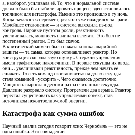
а, наоборот, усиливала её. То, что в нормальной системе
должно было бы стабилизировать процесс, здесь становилось
топливом для катастрофы. Именно это произошло в ту ночь.
Когда начался эксперимент, реактор уже находился на грани.
Малейшее отклонение — и система выходила из-под
контроля. Паровые пустоты росли, реактивность
увеличивалась, мощность начинала взлетать. Это был не
постепенный разгон. Это был скачок.
В критический момент была нажата кнопка аварийной
защиты — та самая, которая останавливает реактор. Но
конструкция сыграла злую шутку... Стержни управления
имели графитовые наконечники. В первые секунды их ввода
они… увеличивали реактивность, прежде чем начать её
снижать. То есть команда «остановить» на долю секунды
стала командой «ускорить». Чего оказалось достаточно.
Мощность выросла в десятки раз за считанные секунды.
Давление разорвало систему. Прогремели два взрыва. Реактор
перестал существовать как управляемый объект, став
источником неконтролируемой энергии.
Катастрофа как сумма ошибок
Научный анализ сегодня говорит ясно: Чернобыль — это не
одна ошибка. Это совпадение: