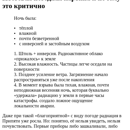
это критично
Ночь была:
• тёплой
• влажной
• почти безветренной
• с инверсией и застойным воздухом
1. Штиль + инверсия. Радиоактивное облако
«прижалось» к земле
2. Высокая влажность. Частицы легче оседали на
поверхности
3. По́зднее усиление ветра. Загрязнение начало
распространяться уже после накопления
4. В момент взрыва была тихая, влажная, почти
неподвижная весенняя ночь, которая буквально
«удержала» радиацию у земли в первые часы
катастрофы. создало ложное ощущение
локальности аварии.
Даже при такой «благоприятной» с виду погоде радиация в
Припяти уже росла. Но: понятно, её нельзя увидеть, нельзя
почувствовать. Первые приборы либо зашкаливали, либо