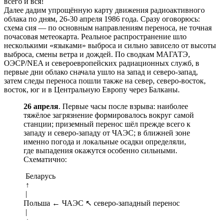
всего и вся!
Далее дадим упрощённую карту движения радиоактивного
облака по дням, 26-30 апреля 1986 года. Сразу оговорюсь:
схема сия — по основным направлениям переноса, не точная
почасовая метеокарта. Реальное распространение шло
несколькими «языками» выброса и сильно зависело от высоты
выброса, смены ветра и дождей. По сводкам МАГАТЭ,
ОЭСР/NEA и североевропейских радиационных служб, в
первые дни облако сначала ушло на запад и северо-запад,
затем следы переноса пошли также на север, северо-восток,
восток, юг и в Центральную Европу через Балканы.
26 апреля
. Первые часы после взрыва: наиболее
тяжёлое загрязнение формировалось вокруг самой
станции; приземный перенос шёл прежде всего к
западу и северо-западу от ЧАЭС; в ближней зоне
именно погода и локальные осадки определяли,
где выпадения окажутся особенно сильными.
Схематично:
Беларусь
↑
|
Польша ← ЧАЭС ↖ северо-западный перенос
|