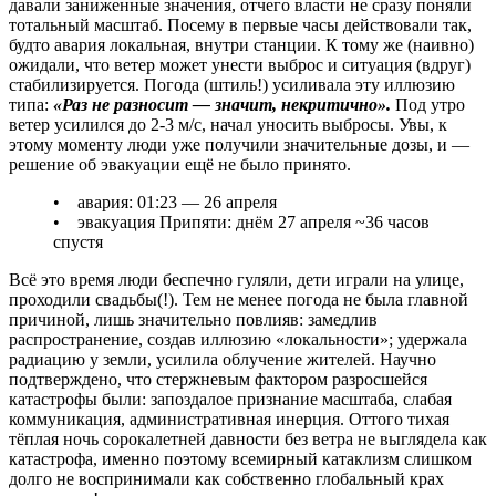
давали заниженные значения, отчего власти не сразу поняли
тотальный масштаб. Посему в первые часы действовали так,
будто авария локальная, внутри станции. К тому же (наивно)
ожидали, что ветер может унести выброс и ситуация (вдруг)
стабилизируется. Погода (штиль!) усиливала эту иллюзию
типа:
«Раз не разносит — значит, некритично».
Под утро
ветер усилился до 2-3 м/с, начал уносить выбросы. Увы, к
этому моменту люди уже получили значительные дозы, и —
решение об эвакуации ещё не было принято.
• авария: 01:23 — 26 апреля
• эвакуация Припяти: днём 27 апреля ~36 часов
спустя
Всё это время люди беспечно гуляли, дети играли на улице,
проходили свадьбы(!). Тем не менее погода не была главной
причиной, лишь значительно повлияв: замедлив
распространение, создав иллюзию «локальности»; удержала
радиацию у земли, усилила облучение жителей. Научно
подтверждено, что стержневым фактором разросшейся
катастрофы были: запоздалое признание масштаба, слабая
коммуникация, административная инерция. Оттого тихая
тёплая ночь сорокалетней давности без ветра не выглядела как
катастрофа, именно поэтому всемирный катаклизм слишком
долго не воспринимали как собственно глобальный крах