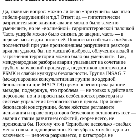
Да, главный вопрос: можно ли было «притушить» масштаб
гибели-разрушений и т.д.? Ответ: да — гипотетически
разрушительное влияние аварии можно было заметно
уменьшить, но не «волшебной» гаррипоттеровской палочкой.
Часть ущерба можно было снизить до аварии, часть — в
первые часы и дни после неё. Полностью избежать тяжёлых
последствий при уже произошедшем разрушении реактора
вряд ли удалось бы, но масштаб выброса, облучения людей и
загрязнения территории можно было бы уменьшить. Так,
международные разборы аварии указывают на сочетание
грубых нарушений процедуры, недостатков конструкции
РБМК и слабой культуры безопасности. Группа INSAG-7
(международная консультативная группа по ядерной
безопасности при МАГАТЭ) прямо пересмотрела ранние
выводы, подчеркнув, что проблема — не только в действиях
персонала, но и в проектных особенностях реактора и в
системе управления безопасностью в целом. При более
безопасной конструкции, более жёстком регламенте
испытания и праве операторов безусловно остановить тест —
авария с таким развитием событий, скорее всего, не
произошла бы. Потому что в Чернобыле несколько «слабых
мест» совпали одновременно. Если убрать хотя бы одно из
ключевых — цепочка разрывается, и катастрофа не