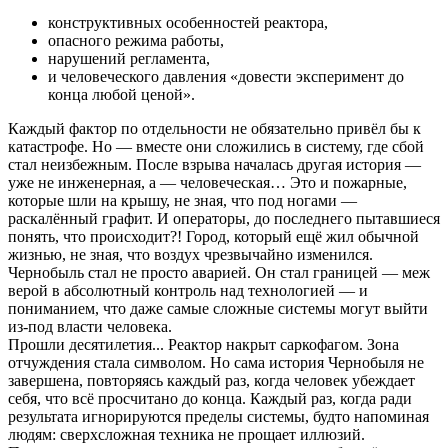
конструктивных особенностей реактора,
опасного режима работы,
нарушений регламента,
и человеческого давления «довести эксперимент до
конца любой ценой».
Каждый фактор по отдельности не обязательно привёл бы к
катастрофе. Но — вместе они сложились в систему, где сбой
стал неизбежным. После взрыва началась другая история —
уже не инженерная, а — человеческая… Это и пожарные,
которые шли на крышу, не зная, что под ногами —
раскалённый графит. И операторы, до последнего пытавшиеся
понять, что происходит?! Город, который ещё жил обычной
жизнью, не зная, что воздух чрезвычайно изменился.
Чернобыль стал не просто аварией. Он стал границей — меж
верой в абсолютный контроль над технологией — и
пониманием, что даже самые сложные системы могут выйти
из-под власти человека.
Прошли десятилетия... Реактор накрыт саркофагом. Зона
отчуждения стала символом. Но сама история Чернобыля не
завершена, повторяясь каждый раз, когда человек убеждает
себя, что всё просчитано до конца. Каждый раз, когда ради
результата игнорируются пределы системы, будто напоминая
людям: сверхсложная техника не прощает иллюзий.