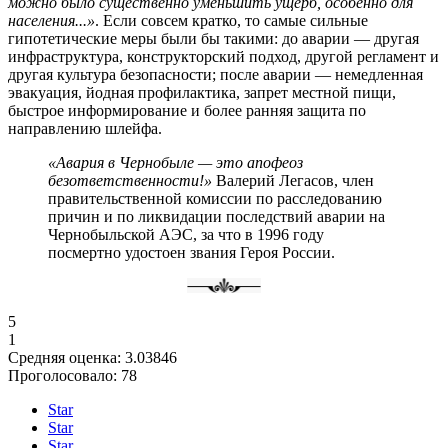
можно было существенно уменьшить ущерб, особенно для
населения...»
. Если совсем кратко, то самые сильные
гипотетические меры были бы такими: до аварии — другая
инфраструктура, конструкторский подход, другой регламент и
другая культура безопасности; после аварии — немедленная
эвакуация, йодная профилактика, запрет местной пищи,
быстрое информирование и более ранняя защита по
направлению шлейфа.
«Авария в Чернобыле — это апофеоз
безответственности!»
Валерий Легасов, член
правительственной комиссии по расследованию
причин и по ликвидации последствий аварии на
Чернобыльской АЭС, за что в 1996 году
посмертно удостоен звания Героя России.
5
1
Средняя оценка:
3.03846
Проголосовало:
78
Star
Star
Star