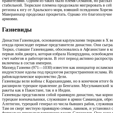
правителями. Одним из таких было племя Османов, но рассказ 
стабильной. Тюркские племена продолжали мигрировать в сей р
региона к югу от Аральского моря, взявший псевдоним Хорезм
Мавераннахр продолжал процветать. Однако это благополучие 
армиями.
Газневиды
Династия Газневидов, основанная карлукскими тюрками в X веке
откуда происходят первые представители династии. Они сыгра
Тюрки, ставшие Газневидами, обосновались в Афганистане в кон
первая лойя джирга, которая избрала Назируддина, освобожден
счет набегов и работорговли. В этот период активно распрост
включены в состав империи.
Махмуд Газневи (971—1030) известен как инициатор исламског
индуистские идолы под предлогом распространения ислама. И
рабовладельческое королевство Дели.
Газневиды вели войны с Караханидами, но в конечном итоге 
расширили турецкое правление до Бенгалии. Мусульманский зав
ракеты как в Пакистане, так и в Индии.
Газневиды представляли собой правящую династию, чьи корни 
турецкие военачальники, служившие в армии Саманидов, обрел
Алптигин, турецкий генерал из числа бывших рабов, служивший 
Там он сверг местную правящую семью, лавиков, и установил с
формально признавая верховную власть Саманидов. Они даже 