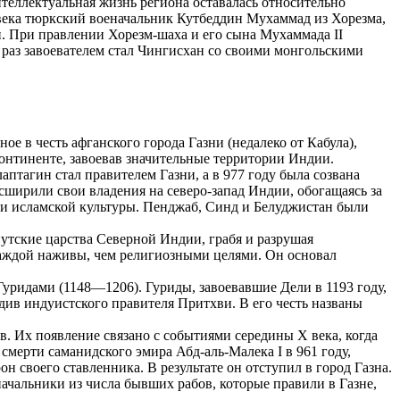
нтеллектуальная жизнь региона оставалась относительно
 века тюркский военачальник Кутбеддин Мухаммад из Хорезма,
н. При правлении Хорезм-шаха и его сына Мухаммада II
 раз завоевателем стал Чингисхан со своими монгольскими
е в честь афганского города Газни (недалеко от Кабула),
онтиненте, завоевав значительные территории Индии.
аптагин стал правителем Газни, а в 977 году была созвана
асширили свои владения на северо-запад Индии, обогащаясь за
рами исламской культуры. Пенджаб, Синд и Белуджистан были
утские царства Северной Индии, грабя и разрушая
жаждой наживы, чем религиозными целями. Он основал
уридами (1148—1206). Гуриды, завоевавшие Дели в 1193 году,
див индуистского правителя Притхви. В его честь названы
. Их появление связано с событиями середины X века, когда
ерти саманидского эмира Абд-аль-Малека I в 961 году,
н своего ставленника. В результате он отступил в город Газна.
ачальники из числа бывших рабов, которые правили в Газне,