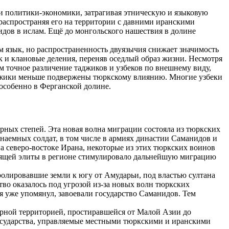
и политики-экономики, затрагивая этническую и языковую
 распространяя его на территории с давними иранскими
дов в ислам. Ещё до монгольского нашествия в долине
 язык, но распространенность двуязычия снижает значимость
к и клановые деления, переняв оседлый образ жизни. Несмотря
 точное различение таджиков и узбеков по внешнему виду,
аджики меньше подвержены тюркскому влиянию. Многие узбеки
особенно в Ферганской долине.
рных степей. Эта новая волна миграции состояла из тюркских
наемных солдат, в том числе в армиях династии Саманидов и
на северо-востоке Ирана, некоторые из этих тюркских воинов
авящей элиты в регионе стимулировало дальнейшую миграцию
ролировавшие земли к югу от Амударьи, под властью султана
во оказалось под угрозой из-за новых волн тюркских
я уже упомянул, завоевали государство Саманидов. Тем
ирной территорией, простиравшейся от Малой Азии до
государства, управляемые местными тюркскими и иранскими