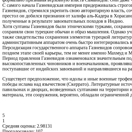
С самого начала Газневидская империя придерживалась строго
Газневидов, стремился укрепить свою авторитарную власть, со
престол он добился признания от халифа аль-Кадера в Хорасан
полученные в результате завоевательных походов в Индию.
Хотя султаны Газневидов были этническими турками, сохранив
сохраняли свои турецкие обычаи и образ мышления. Однако уч
также свидетельства сохранения элементов турецкой литератур
административным аппаратом очень быстро интегрировались в
Персидизация государственного аппарата Газневидов сопрово
позднем этапе своей карьеры, тем не менее именно Махмуд и 
Период правления Газневидов ознаменовался значительным под
высокопоставленных чиновников и военачальников, проявлявшее
поступавшие от индийских завоеваний и направлявшиеся на ра
Существует предположение, что идолы и иные военные трофеи 
победы ислама над язычеством (Скеррато). Литературные источ
павильонах и дворцах, возведенных султанами на территории 
материала, эти сооружения, вероятно, обладали ограниченной
5
1
Средняя оценка:
2.98131
Проголосовало:
107