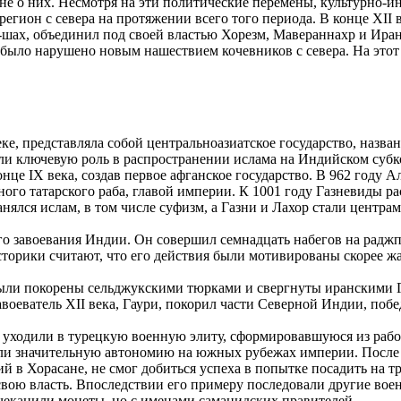
не о них. Несмотря на эти политические перемены, культурно-и
егион с севера на протяжении всего того периода. В конце XII
-шах, объединил под своей властью Хорезм, Мавераннахр и Ира
было нарушено новым нашествием кочевников с севера. На этот
, представляла собой центральноазиатское государство, названно
ли ключевую роль в распространении ислама на Индийском субк
це IX века, создав первое афганское государство. В 962 году Ал
ного татарского раба, главой империи. К 1001 году Газневиды р
ранялся ислам, в том числе суфизм, а Газни и Лахор стали цент
о завоевания Индии. Он совершил семнадцать набегов на раджп
сторики считают, что его действия были мотивированы скорее 
были покорены сельджукскими тюрками и свергнуты иранскими Г
оеватель XII века, Гаури, покорил части Северной Индии, побе
уходили в турецкую военную элиту, сформировавшуюся из рабов
и значительную автономию на южных рубежах империи. После см
в Хорасане, не смог добиться успеха в попытке посадить на тро
вою власть. Впоследствии его примеру последовали другие воен
чеканили монеты, но с именами саманидских правителей.