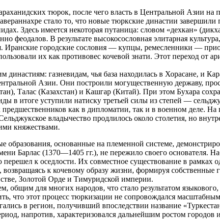
раханидских тюрок, после чего власть в Центральной Азии на 
авераннахре стало то, что новые тюркские династии завершили 
дах. Здесь имеется некоторая путаница: словом «дехкан» (дикха
о феодалов. В результате высокосословная элитарная культура,
я. Иранские городские сословия — купцы, ремесленники — прио
ользовали их как противовес кочевой знати. Этот переход от ар
м династиям: газневидам, чья база находилась в Хорасане, и К
тральной Азии. Они построили могущественную державу, прости
ан), Талас (Казахстан) и Кашгар (Китай). При этом Бухара сохр
иды в итоге уступили натиску третьей силы из степей — сельдж
 предшественников как в дипломатии, так и в военном деле. На
 Сельджукское владычество продлилось около столетия, но внутр
ими княжествами.
ые образования, основанные на племенной системе, демонстри
ени Барлас (1370—1405 гг.), не пережило своего основателя. Н
 перешел к оседлости. Их совместное существование в рамках о
, возвращаясь к кочевому образу жизни, формируя собственные 
нстве, Золотой Орде и Тимуридской империи.
, общим для многих народов, что стало результатом языкового,
ить, что этот процесс тюркизации не сопровождался масштабны
вигались в регион, получивший впоследствии название «Туркест
период, напротив, характеризовался дальнейшим ростом городов 