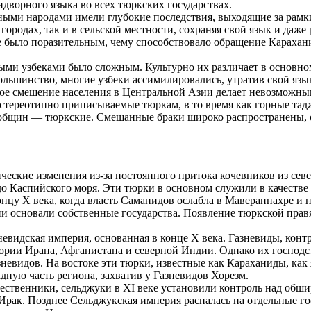
идворного языка во всех тюркских государствах.
ыми народами имели глубокие последствия, выходящие за рамк
ородах, так и в сельской местности, сохраняя свой язык и даже
 было поразительным, чему способствовало обращение Карахани
ми узбеками было сложным. Культурно их различает в основном
большинство, многие узбеки ассимилировались, утратив свой язы
ое смешение населения в Центральной Азии делает невозможным
 стереотипно приписываемые тюркам, в то время как горные т
 общин — тюркские. Смешанные браки широко распространены, 
еские изменения из-за постоянного притока кочевников из севе
о Каспийского моря. Эти тюрки в основном служили в качестве 
онцу X века, когда власть Саманидов ослабла в Мавераннахре и 
ии основали собственные государства. Появление тюркской пр
евидская империя, основанная в конце X века. Газневиды, конт
рии Ирана, Афганистана и северной Индии. Однако их господст
евидов. На востоке эти тюрки, известные как Караханиды, как 
дную часть региона, захватив у Газневидов Хорезм.
ественники, сельджуки в XI веке установили контроль над обш
 Ирак. Позднее Сельджукская империя распалась на отдельные 