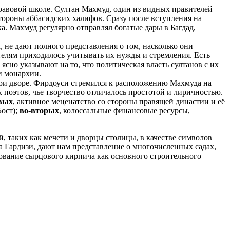
правовой школе. Султан Махмуд, один из видных правителей
тороны аббасидских халифов. Сразу после вступления на
а. Махмуд регулярно отправлял богатые дары в Багдад,
 не дают полного представления о том, насколько они
телям приходилось учитывать их нужды и стремления. Есть
ясно указывают на то, что политическая власть султанов с их
и монархии.
ри дворе. Фирдоуси стремился к расположению Махмуда на
поэтов, чье творчество отличалось простотой и лиричностью.
вых
, активное меценатство со стороны правящей династии и её
Бост);
во-вторых
, колоссальные финансовые ресурсы,
 таких как мечети и дворцы столицы, в качестве символов
а Гардизи, дают нам представление о многочисленных садах,
зование сырцового кирпича как основного строительного