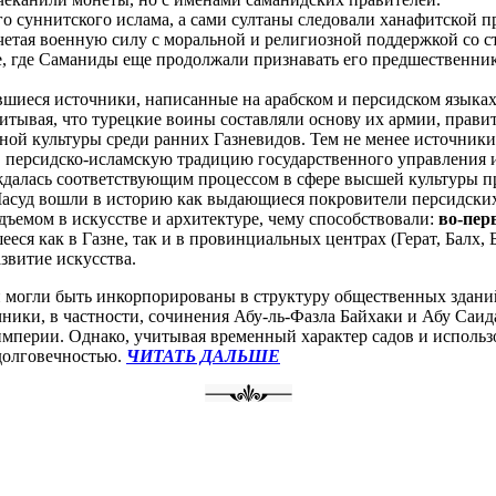
го суннитского ислама, а сами султаны следовали ханафитской 
четая военную силу с моральной и религиозной поддержкой со с
е, где Саманиды еще продолжали признавать его предшественник
шиеся источники, написанные на арабском и персидском языках,
итывая, что турецкие воины составляли основу их армии, прави
ной культуры среди ранних Газневидов. Тем не менее источники 
 персидско-исламскую традицию государственного управления 
ждалась соответствующим процессом в сфере высшей культуры п
Масуд вошли в историю как выдающиеся покровители персидских 
ъемом в искусстве и архитектуре, чему способствовали:
во-пер
ся как в Газне, так и в провинциальных центрах (Герат, Балх, 
звитие искусства.
могли быть инкорпорированы в структуру общественных зданий,
ники, в частности, сочинения Абу-ль-Фазла Байхаки и Абу Саид
империи. Однако, учитывая временный характер садов и исполь
 долговечностью.
ЧИТАТЬ ДАЛЬШЕ