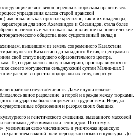
последующие девять веков перешла к тюркским правителям.
процесс упразднения класса старой иранской
н) именовались как простые крестьяне, так и их владельцы,
 характерная для эпох Ахеменидов и Сасанидов, стала более
брели значимость и часто оказывали влияние на политические
истократического общества внес существенный вклад в
араханидам, вышедшим из земель современного Казахстана.
равшуюся от Казахстана до западного Китая, с центрами в
анила свой статус ведущего образовательного центра.
укам. Те, создав колоссальную империю, простиравшуюся от
 пике своего могущества сельджукский султан Малик-шах I
енние распри за престол подорвали их силу, ввергнув
ровали крайнюю неустойчивость. Даже внушительное
аблюдалось явное разделение, а порой и вражда между тюрками,
дного государства было сопряжено с трудностями. Нередко
государственные образования и разоряя своих бывших
 культурного и генетического смешения, вызванного массовой
ми военными действиями или геноцидом. Поэтому к
ан», увеличивая свою численность и уничтожая иранскую
и сохранением важной роли персидского языка и культуры. До