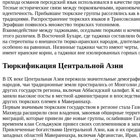
прихода османов персидский язык использовался в качестве пр
Тесные исторические связи между тюркоязычными, ираноязычн
идентичность. Прибывшие тюркские группы расселялись как в г
традициями. Распространение тюркских языков в Трансоксиане
Зерафшан появилось множество тюркских топонимов.
Взаимодействие между таджиками, оседлыми тюрками и кочевы
этого различия. В Восточной Бухаре, где таджики составляли 
на стереотипы о внешности тюрко-иранских народов, длительн
особенно на равнинах. Низинные таджики часто имеют черты,
имеют иранские корни, а таджики вне изолированных горных
Тюркификация Центральной Азии
В IX веке Центральная Азия пережила значительные демографич
народов, чьи традиционные земли простирались от Монголии д
других государств региона, включая Аббасидский халифат. К к
заняли высокие посты в местной администрации и впоследств
других тюркских племен в Мавераннахр.
Первым значимым тюркским государством в регионе стала Газн
Махмуда расширили свои владения, завоевав обширные террито
миграций, которые привели две новые группы, ослабившие Газн
временем клан Сельджуков привел своих соплеменников в запа
Привлеченные богатствами Центральной Азии, как и их предш
западных областей Мавераннахра, включая Афганистан, Иран,