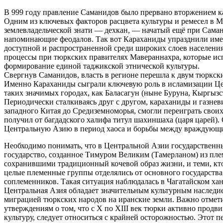
В 999 году правление Саманидов было прервано вторжением ка
Одним из ключевых факторов расцвета культуры и ремесел в М
землевладельческой знати — дехкан, — начатый ещё при Самани
напоминающие феодалов. Так вот Караханиды упразднили именн
доступной и распространенной среди широких слоев населени
процессы при тюркских правителях Мавераннахра, которые исп
формирование единой таджикской этнической культуры.
Свергнув Саманидов, власть в регионе перешла к двум тюркски
Именно Караханиды сыграли ключевую роль в исламизации Цен
таких значимых городах, как Баласагун (ныне Буруна, Кыргызст
Периодически сталкиваясь друг с другом, караханиды и газнев
западного Китая до Средиземноморья, смогли переиграть своих
получил от багдадского халифа титул шахиншаха (царя царей).
Центральную Азию в период хаоса и борьбы между враждующ
Необходимо понимать, что в Центральной Азии государственн
государство, созданное Тимуром Великим (Тамерланом) из плем
сохранившими традиционный кочевой образ жизни, и теми, кто
целые племенные группы отделялись от основного государства
соплеменников. Такая ситуация наблюдалась в Чагатайском ха
Центральная Азия обладает значительным культурным наследием
миграцией тюркских народов на иранские земли. Важно отмет
утверждениям о том, что с X по XIII век тюрки активно прод
культуру, следует относиться с крайней осторожностью. Этот 